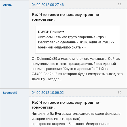
04.09.2012 09:27:46
38
Акира
Re: Что такое по-вашему трэш по-
гонконгски.
DWIGHT пишет:
Дико слышать что круто сваренные - трэш.
Владелец
Великолепно сделанный экшн, один из лучших
сайта
боевиков когда-либо снятых))
Неактивен
От Deimon&#39;а можно много чего услышать. Сейчас
получишь еще в ответ трехстраничный покадровый
анализ-сравнение "Круто сваренных" и "Чайны
О&#39;Брайен", из которого будет следовать вывод, что
Джон Ву - бездарь.
04.09.2012 10:06:02
39
kosmos87
Re: Что такое по-вашему трэш по-
гонконгски.
Читал, что Эд Вуд создатель самого плохого фильма в
истории кино (что-то про нло)
а ротрок как актриса - бестолочь бездарная и в