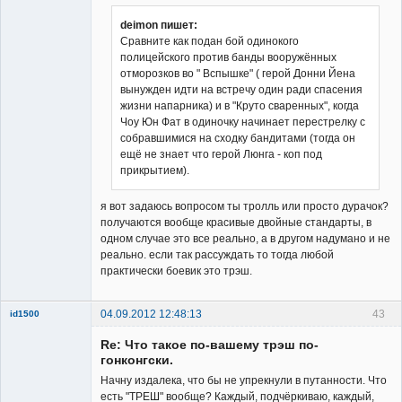
deimon пишет:
Сравните как подан бой одинокого
полицейского против банды вооружённых
отморозков во " Вспышке" ( герой Донни Йена
вынужден идти на встречу один ради спасения
жизни напарника) и в "Круто сваренных", когда
Чоу Юн Фат в одиночку начинает перестрелку с
собравшимися на сходку бандитами (тогда он
ещё не знает что герой Люнга - коп под
прикрытием).
я вот задаюсь вопросом ты тролль или просто дурачок?
получаются вообще красивые двойные стандарты, в
одном случае это все реально, а в другом надумано и не
реально. если так рассуждать то тогда любой
практически боевик это трэш.
04.09.2012 12:48:13
43
id1500
Member
Re: Что такое по-вашему трэш по-
Неактивен
гонконгски.
Начну издалека, что бы не упрекнули в путанности. Что
есть "ТРЕШ" вообще? Каждый, подчёркиваю, каждый,