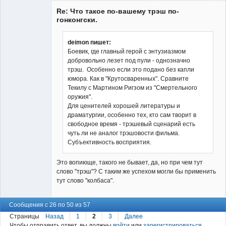
Re: Что такое по-вашему трэш по-
гонконгски.
deimon пишет:
Боевик, где главный герой с энтузиазмом
Владелец
добровольно лезет под пули - однозначно
сайта
трэш. Особенно если это подано без капли
Неактивен
юмора. Как в "Крутосваренных". Сравните
Текилу с Мартином Ригзом из "Смертельного
оружия".
Для ценителей хорошей литературы и
драматургии, особенно тех, кто сам творит в
свободное время - трэшевый сценарий есть
чуть ли не аналог трэшовости фильма.
Субъективность восприятия.
Это вопиюще, такого не бывает, да, но при чем тут
слово "трэш"? С таким же успехом могли бы применить
тут слово "колбаса".
Сообщения с 26 по 50 из 57
Страницы
Назад
1
2
3
Далее
Чтобы отправить ответ, вы должны
войти
или
зарегистрироваться