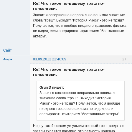
Re: Что такое по-вашему трэш по-
гонконгски.
Значит я совершенно неправильно понимал значение
слова "трэш". Выходит "История Рикки" - это не трэш?
Получается, что я вообще ниодного трэшевого фильма
Member
не видел, если оперировать критерием "бесталанные
актеры".
Неактивен
Сайт
03.09.2012 22:46:09
27
Акира
Re: Что такое по-вашему трэш по-
гонконгски.
Grun D пишет:
Значит я совершенно неправильно понимал
Владелец
значение слова "трэш". Выходит "История
сайта
Рикки" - это не трэш? Получается, что я вообще
Неактивен
ниодного трэшевого фильма не видел, если
оперировать критерием "бесталанные актеры".
Не, ну такой совсем уж ультимативный трэш, когда все
звезды сходятся воедино, это редкость, конечно.