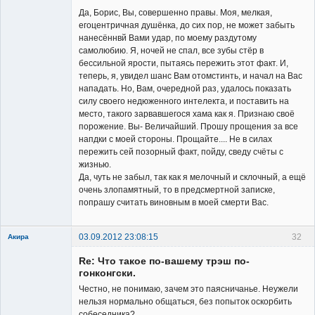
Да, Борис, Вы, совершенно правы. Моя, мелкая,
егоцентричная душёнка, до сих пор, не может забыть
нанесённвй Вами удар, по моему раздутому
самолюбию. Я, ночей не спал, все зубы стёр в
бессильной ярости, пытаясь пережить этот факт. И,
теперь, я, увидел шанс Вам отомстинть, и начал на Вас
нападать. Но, Вам, очередной раз, удалось показать
силу своего недюженного интелекта, и поставить на
место, такого зарвавшегося хама как я. Признаю своё
порожение. Вы- Величайший. Прошу прощения за все
напдки с моей стороны. Прощайте.... Не в силах
пережить сей позорный факт, пойду, сведу счёты с
жизнью.
Да, чуть не забыл, так как я мелочный и склочный, а ещё
очень злопамятный, то в предсмертной записке,
попрашу считать виновным в моей смерти Вас.
03.09.2012 23:08:15
32
Акира
Re: Что такое по-вашему трэш по-
гонконгски.
Честно, не понимаю, зачем это паясничанье. Неужели
нельзя нормально общаться, без попыток оскорбить
собеседника?