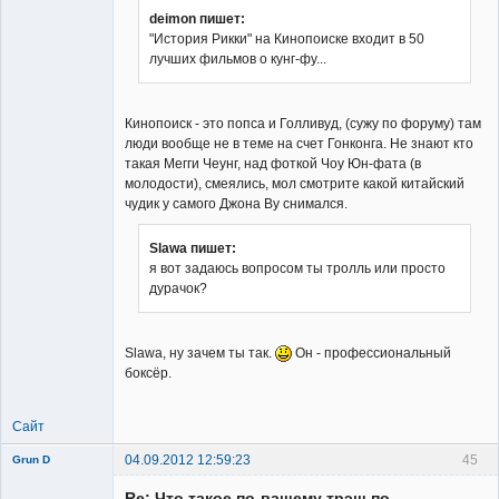
deimon пишет:
"История Рикки" на Кинопоиске входит в 50
Member
лучших фильмов о кунг-фу...
Неактивен
Кинопоиск - это попса и Голливуд, (сужу по форуму) там
люди вообще не в теме на счет Гонконга. Не знают кто
такая Мегги Чеунг, над фоткой Чоу Юн-фата (в
молодости), смеялись, мол смотрите какой китайский
чудик у самого Джона Ву снимался.
Slawa пишет:
я вот задаюсь вопросом ты тролль или просто
дурачок?
Slawa, ну зачем ты так.
Он - профессиональный
боксёр.
Сайт
04.09.2012 12:59:23
45
Grun D
Re: Что такое по-вашему трэш по-