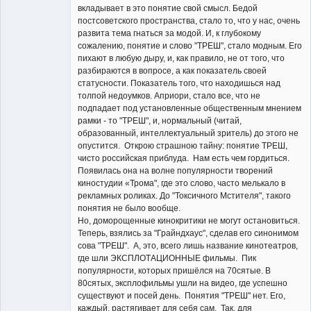
вкладывает в это понятие свой смысл. Бедой
постсоветского пространства, стало то, что у нас, очень
развита тема гнаться за модой. И, к глубокому
сожалению, понятие и слово "ТРЕШ", стало модным. Его
пихают в любую дыру, и, как правило, не от того, что
разбираются в вопросе, а как показатель своей
статусности. Показатель того, что находишься над
толпой недоумков. Априори, стало все, что не
подпадает под установленные общественным мнением
рамки - то "ТРЕШ", и, нормальный (читай,
образованный, интеллектуальный зритель) до этого не
опустится. Открою страшною тайну: понятие ТРЕШ,
чисто российская приблуда. Нам есть чем гордиться.
Появилась она на волне популярности творений
киностудии «Трома", где это слово, часто мелькало в
рекламных роликах. До "Токсичного Мстителя", такого
понятия не было вообще.
Но, доморощенные кинокритики не могут остановиться.
Теперь, взялись за "Грайндхаус", сделав его синонимом
сова "ТРЕШ". А, это, всего лишь название кинотеатров,
где шли ЭКСПЛОТАЦИОННЫЕ фильмы. Пик
популярности, которых пришёлся на 70сятые. В
80сятых, эксплофильмы ушли на видео, где успешно
существуют и посей день. Понятия "ТРЕШ" нет. Его,
каждый, растягивает для себя сам. Так, для