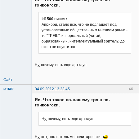
гонконгски.
id1500 пишет:
Априори, стало все, что не подпадает под
Member
установленные общественным мнением рамки -
Неактивен
то "ТРЕШ", и, нормальный (читай,
образованный, интеллектуальный зритель) до
этого не опустится.
Ну, почему, есть еще артхаус.
Сайт
04.09.2012 13:23:45
46
id1500
Member
Re: Что такое по-вашему трэш по-
Неактивен
гонконгски.
Ну, почему, есть еще артхаус.
Ну, это, показатель мегаэлитарности.