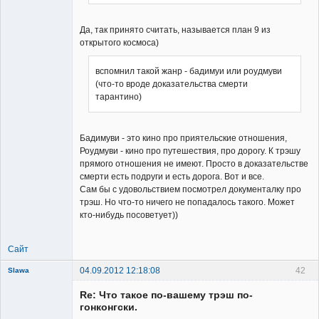
Да, так принято считать, называется план 9 из
открытого космоса)
вспомнил такой жанр - бадимуи или роудмуви
(что-то вроде доказательства смерти
тарантино)
Бадимуви - это кино про приятельские отношения,
Роудмуви - кино про путешествия, про дорогу. К трэшу
прямого отношения не имеют. Просто в доказательстве
смерти есть подруги и есть дорога. Вот и все.
Сам бы с удовольствием посмотрел документалку про
трэш. Но что-то ничего не попадалось такого. Может
кто-нибудь посоветует))
Сайт
04.09.2012 12:18:08
42
Slawa
Member
Re: Что такое по-вашему трэш по-
Неактивен
гонконгски.