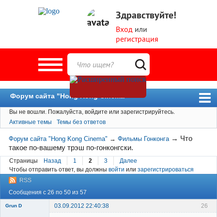
Здравствуйте!
Вход
или
регистрация
Форум сайта "Hong Kong Cinema"
Вы не вошли.
Пожалуйста, войдите или зарегистрируйтесь.
Форум
Активные темы
Темы без ответов
Новости
→
Что
Форум сайта "Hong Kong Cinema"
→
Фильмы Гонконга
Пользователи
такое по-вашему трэш по-гонконгски.
Поиск
Страницы
Назад
1
2
3
Далее
Чтобы отправить ответ, вы должны
войти
или
зарегистрироваться
RSS
Сообщения с 26 по 50 из 57
03.09.2012 22:40:38
26
Grun D