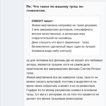
Member
Re: Что такое по-вашему трэш по-
Неактивен
гонконгски.
DWIGHT пишет:
Живая мертвичина например не такая дешевая,
3 млн американских долларов, спецэффекты
вполне качественные, и актерскую игру
отвратительной не назовешь.
Дико слышать что круто сваренные - трэш.
Великолепно сделанный экшн, один из лучших
боевиков когда-либо снятых))
ну для человека все фильмы,где не играют его любимые
актеры, являются трэшем. хотя на самом деле
практически все американские фильмы Синтии Ротрок
трэш.
Живая мертвичина все же наверное трэш, просто он
можно сказать культовый, поэтому и выделяется на
фоне своих собратьев, а может и из-за режиссера..
Годфри Хо по моему разумению снимал в основном
трэш, тут как и с актерами, из-за того что нравится не
делает его менее трэшевым режиссером.