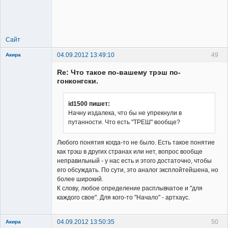
Сайт
04.09.2012 13:49:10
49
Акира
Re: Что такое по-вашему трэш по-
гонконгски.
id1500 пишет:
Начну издалека, что бы не упрекнули в
Владелец
путанности. Что есть "ТРЕШ" вообще?
сайта
Неактивен
Любого понятия когда-то не было. Есть такое понятие
как трэш в других странах или нет, вопрос вообще
неправильный - у нас есть и этого достаточно, чтобы
его обсуждать. По сути, это аналог эксплойтейшена, но
более широкий.
К слову, любое определение расплывчатое и "для
каждого свое". Для кого-то "Начало" - артхаус.
04.09.2012 13:50:35
50
Акира