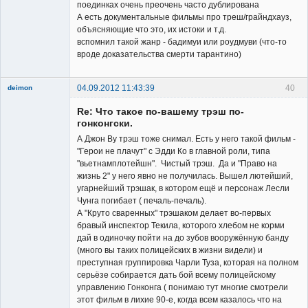
Заблокирован
поединках очень преочень часто дублирована
А есть документальные фильмы про треш/грайндхауз,
Неактивен
объясняющие что это, их истоки и т.д.
вспомнил такой жанр - бадимуи или роудмуви (что-то
вроде доказательства смерти тарантино)
04.09.2012 11:43:39
40
deimon
Member
Re: Что такое по-вашему трэш по-
Неактивен
гонконгски.
А Джон Ву трэш тоже снимал. Есть у него такой фильм -
"Герои не плачут" с Эдди Ко в главной роли, типа
"вьетнамплотейшн". Чистый трэш. Да и "Право на
жизнь 2" у него явно не получилась. Вышел лютейший,
угарнейший трэшак, в котором ещё и персонаж Лесли
Чунга погибает ( печаль-печаль).
А "Круто сваренных" трэшаком делает во-первых
бравый инспектор Текила, которого хлебом не корми
дай в одиночку пойти на до зубов вооружённую банду
(много вы таких полицейских в жизни видели) и
преступная группировка Чарли Туза, которая на полном
серьёзе собирается дать бой всему полицейскому
управлению Гонконга ( понимаю тут многие смотрели
этот фильм в лихие 90-е, когда всем казалось что на