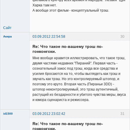
Харка там нет.
А вообще этот фильм - концептуальный трэш.
Сайт
03.09.2012 22:54:58
30
Акира
Re: Что такое по-вашему трэш по-
гонконгски.
Мне вообще нравится иллюстрировать, что такое трэш,
двумя частями недавних "Пираний". Первая часть -
сознательный закос под трэш, когда все средства и
Владелец
усилия бросаются на то, чтобы выглядеть как трэш и
сайта
звучать как трэш. Но это контролируемый штопор, и
Неактивен
поэтому это круто. Вторая часть (Пираньи 3DD) -
штопор неконтролируемый, это трэш аутентичный,
растущий из бездарности и убитого чувства меры, вкуса
и юмора сценариста и режиссера.
03.09.2012 23:02:42
31
id1500
Member
Re: Что такое по-вашему трэш по-
Неактивен
гонконгски.