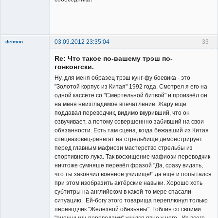
Владелец
сайта
Неактивен
03.09.2012 23:35:04
33
deimon
Member
Re: Что такое по-вашему трэш по-
Неактивен
гонконгски.
Ну, для меня образец трэш кунг-фу боевика - это
"Золотой корпус из Китая" 1992 года. Смотрел я его на
одной кассете со "Смертельной битвой" и произвёл он
на меня неизгладимое впечатление. Жару ещё
поддавал переводчик, видимо вкуривший, что он
озвучивает, а потому совершеннно забивший на свои
обязанности. Есть там сцена, когда бежавший из Китая
спецназовец-ренегат на стрельбище демонстрирует
перед главным мафиози мастерство стрельбы из
спортивного лука. Так восхищение мафиози переводчик
ничтоже сумняше перевёл фразой "Да, сразу видать,
что ты закончил военное училище!" да ещё и попытался
при этом изобразить актёрские навыки. Хорошо хоть
субтитры на английском в какой-то мере спасали
ситуацию. Ей-богу этого товарища переплюнул только
переводчик "Железной обезьяны". Гоблин со своими
"смешными переводами" учился явно у него. Из всего