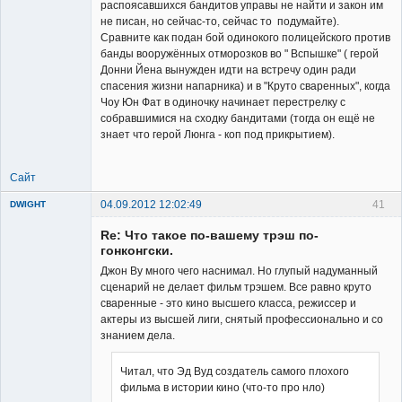
распоясавшихся бандитов управы не найти и закон им
не писан, но сейчас-то, сейчас то подумайте).
Сравните как подан бой одинокого полицейского против
банды вооружённых отморозков во " Вспышке" ( герой
Донни Йена вынужден идти на встречу один ради
спасения жизни напарника) и в "Круто сваренных", когда
Чоу Юн Фат в одиночку начинает перестрелку с
собравшимися на сходку бандитами (тогда он ещё не
знает что герой Люнга - коп под прикрытием).
Сайт
04.09.2012 12:02:49
41
DWIGHT
Re: Что такое по-вашему трэш по-
гонконгски.
Джон Ву много чего наснимал. Но глупый надуманный
сценарий не делает фильм трэшем. Все равно круто
сваренные - это кино высшего класса, режиссер и
Member
актеры из высшей лиги, снятый профессионально и со
знанием дела.
Неактивен
Читал, что Эд Вуд создатель самого плохого
фильма в истории кино (что-то про нло)