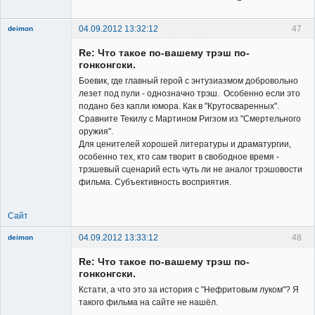
04.09.2012 13:32:12
47
deimon
Member
Re: Что такое по-вашему трэш по-
Неактивен
гонконгски.
Боевик, где главный герой с энтузиазмом добровольно
лезет под пули - однозначно трэш. Особенно если это
подано без капли юмора. Как в "Крутосваренных".
Сравните Текилу с Мартином Ригзом из "Смертельного
оружия".
Для ценителей хорошей литературы и драматургии,
особенно тех, кто сам творит в свободное время -
трэшевый сценарий есть чуть ли не аналог трэшовости
фильма. Субъективность восприятия.
Сайт
04.09.2012 13:33:12
48
deimon
Member
Re: Что такое по-вашему трэш по-
Неактивен
гонконгски.
Кстати, а что это за история с "Нефритовым луком"? Я
такого фильма на сайте не нашёл.