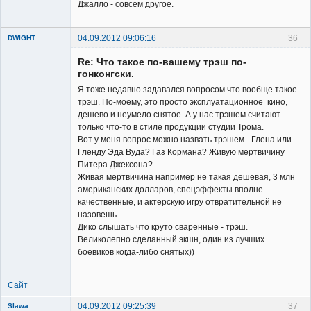
Джалло - совсем другое.
04.09.2012 09:06:16
36
DWIGHT
Re: Что такое по-вашему трэш по-
гонконгски.
Я тоже недавно задавался вопросом что вообще такое
трэш. По-моему, это просто эксплуатационное кино,
дешево и неумело снятое. А у нас трэшем считают
Member
только что-то в стиле продукции студии Трома.
Вот у меня вопрос можно назвать трэшем - Глена или
Неактивен
Гленду Эда Вуда? Газ Кормана? Живую мертвичину
Питера Джексона?
Живая мертвичина например не такая дешевая, 3 млн
американских долларов, спецэффекты вполне
качественные, и актерскую игру отвратительной не
назовешь.
Дико слышать что круто сваренные - трэш.
Великолепно сделанный экшн, один из лучших
боевиков когда-либо снятых))
Сайт
04.09.2012 09:25:39
37
Slawa