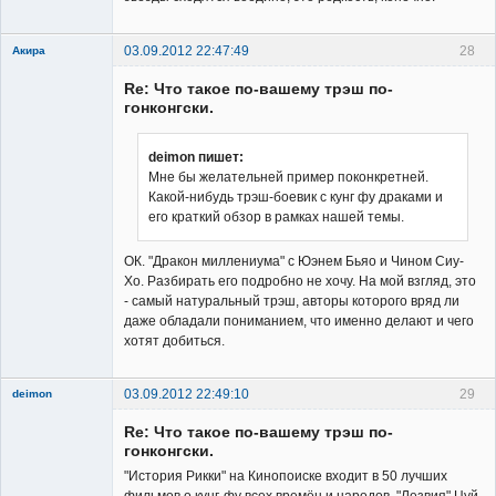
03.09.2012 22:47:49
28
Акира
Re: Что такое по-вашему трэш по-
гонконгски.
deimon пишет:
Мне бы желательней пример поконкретней.
Владелец
Какой-нибудь трэш-боевик с кунг фу драками и
сайта
его краткий обзор в рамках нашей темы.
Неактивен
ОК. "Дракон миллениума" с Юэнем Бьяо и Чином Сиу-
Хо. Разбирать его подробно не хочу. На мой взгляд, это
- самый натуральный трэш, авторы которого вряд ли
даже обладали пониманием, что именно делают и чего
хотят добиться.
03.09.2012 22:49:10
29
deimon
Member
Re: Что такое по-вашему трэш по-
Неактивен
гонконгски.
"История Рикки" на Кинопоиске входит в 50 лучших
фильмов о кунг-фу всех времён и народов. "Лезвия" Цуй