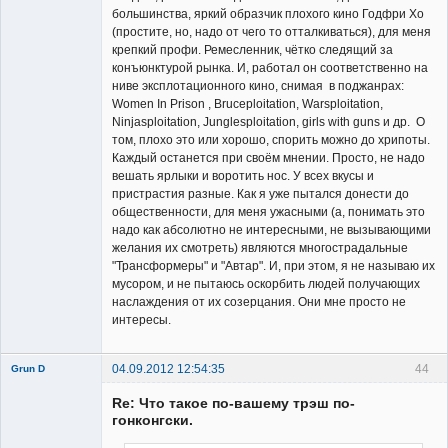
большинства, яркий образчик плохого кино Годфри Хо
(простите, но, надо от чего то отталкиваться), для меня
крепкий профи. Ремесленник, чётко следящий за
конъюнктурой рынка. И, работал он соответственно на
ниве эксплотационного кино, снимая в поджанрах:
Women In Prison , Bruceploitation, Warsploitation,
Ninjasploitation, Junglesploitation, girls with guns и др. О
том, плохо это или хорошо, спорить можно до хрипоты.
Каждый останется при своём мнении. Просто, не надо
вешать ярлыки и воротить нос. У всех вкусы и
пристрастия разные. Как я уже пытался донести до
общественности, для меня ужасными (а, понимать это
надо как абсолютно не интересными, не вызывающими
желания их смотреть) являются многострадальные
"Трансформеры" и "Автар". И, при этом, я не называю их
мусором, и не пытаюсь оскорбить людей получающих
наслаждения от их созерцания. Они мне просто не
интересы.
04.09.2012 12:54:35
44
Grun D
Re: Что такое по-вашему трэш по-
гонконгски.