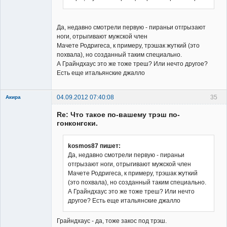
Да, недавно смотрели первую - пираньи отгрызают
ноги, отрыгивают мужской член
Мачете Родригеса, к примеру, трэшак жуткий (это
похвала), но созданный таким специально.
А Грайндхаус это же тоже треш? Или нечто другое?
Есть еще итальянские джалло
04.09.2012 07:40:08
35
Акира
Re: Что такое по-вашему трэш по-
гонконгски.
kosmos87 пишет:
Да, недавно смотрели первую - пираньи
Владелец
отгрызают ноги, отрыгивают мужской член
сайта
Мачете Родригеса, к примеру, трэшак жуткий
Неактивен
(это похвала), но созданный таким специально.
А Грайндхаус это же тоже треш? Или нечто
другое? Есть еще итальянские джалло
Грайндхаус - да, тоже закос под трэш.