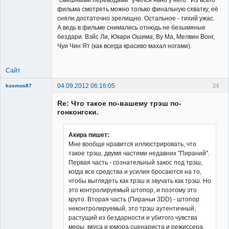
фильма смотреть можно только финальную схватку, её
сняли достаточно зрелищно. Остальное - тихий ужас.
А ведь в фильме снимались отнюдь не безымяные
бездари. Вэйс Ли, Юкари Ошима, Ву Ма, Мелвин Вонг,
Чуи Чин Ят (как всегда красиво махал ногами).
Сайт
04.09.2012 06:16:05
34
kosmos87
Re: Что такое по-вашему трэш по-
гонконгски.
Акира пишет:
Мне вообще нравится иллюстрировать, что
Заблокирован
такое трэш, двумя частями недавних "Пираний".
Неактивен
Первая часть - сознательный закос под трэш,
когда все средства и усилия бросаются на то,
чтобы выглядеть как трэш и звучать как трэш. Но
это контролируемый штопор, и поэтому это
круто. Вторая часть (Пираньи 3DD) - штопор
неконтролируемый, это трэш аутентичный,
растущий из бездарности и убитого чувства
меры, вкуса и юмора сценариста и режиссера.