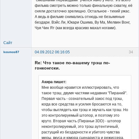
фильма смотреть можно только финальную схватку, её
сняли достаточно зрелищно. Остальное - тихий ужас.
А ведь в фильме снимались отнюдь не безымяные
бездари. Вэйс Ли, Юкари Ошима, Ву Ма, Мелвин Вонг,
Чуи Чин Ят (как всегда красиво махал ногами).
Сайт
04.09.2012 06:16:05
34
kosmos87
Re: Что такое по-вашему трэш по-
гонконгски.
Акира пишет:
Мне вообще нравится иллюстрировать, что
Заблокирован
такое трэш, двумя частями недавних "Пираний".
Неактивен
Первая часть - сознательный закос под трэш,
когда все средства и усилия бросаются на то,
чтобы выглядеть как трэш и звучать как трэш. Но
это контролируемый штопор, и поэтому это
круто. Вторая часть (Пираньи 3DD) - штопор
неконтролируемый, это трэш аутентичный,
растущий из бездарности и убитого чувства
меры, вкуса и юмора сценариста и режиссера.