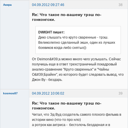
04.09.2012 09:27:46
38
Акира
Re: Что такое по-вашему трэш по-
гонконгски.
DWIGHT пишет:
Дико слышать что круто сваренные - трэш.
Владелец
Великолепно сделанный экшн, один из лучших
сайта
боевиков когда-либо снятых))
Неактивен
От Deimon&#39;а можно много чего услышать. Сейчас
получишь еще в ответ трехстраничный покадровый
анализ-сравнение "Круто сваренных" и "Чайны
О&#39;Брайен", из которого будет следовать вывод, что
Джон Ву - бездарь.
04.09.2012 10:06:02
39
kosmos87
Re: Что такое по-вашему трэш по-
гонконгски.
Читал, что Эд Вуд создатель самого плохого фильма в
истории кино (что-то про нло)
а ротрок как актриса - бестолочь бездарная и в