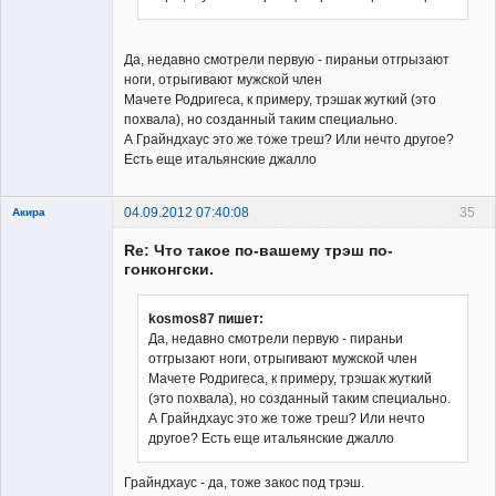
Да, недавно смотрели первую - пираньи отгрызают
ноги, отрыгивают мужской член
Мачете Родригеса, к примеру, трэшак жуткий (это
похвала), но созданный таким специально.
А Грайндхаус это же тоже треш? Или нечто другое?
Есть еще итальянские джалло
04.09.2012 07:40:08
35
Акира
Re: Что такое по-вашему трэш по-
гонконгски.
kosmos87 пишет:
Да, недавно смотрели первую - пираньи
Владелец
отгрызают ноги, отрыгивают мужской член
сайта
Мачете Родригеса, к примеру, трэшак жуткий
Неактивен
(это похвала), но созданный таким специально.
А Грайндхаус это же тоже треш? Или нечто
другое? Есть еще итальянские джалло
Грайндхаус - да, тоже закос под трэш.