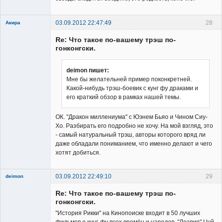
03.09.2012 22:47:49
28
Акира
Re: Что такое по-вашему трэш по-
гонконгски.
deimon пишет:
Мне бы желательней пример поконкретней.
Владелец
Какой-нибудь трэш-боевик с кунг фу драками и
сайта
его краткий обзор в рамках нашей темы.
Неактивен
ОК. "Дракон миллениума" с Юэнем Бьяо и Чином Сиу-
Хо. Разбирать его подробно не хочу. На мой взгляд, это
- самый натуральный трэш, авторы которого вряд ли
даже обладали пониманием, что именно делают и чего
хотят добиться.
03.09.2012 22:49:10
29
deimon
Member
Re: Что такое по-вашему трэш по-
Неактивен
гонконгски.
"История Рикки" на Кинопоиске входит в 50 лучших
фильмов о кунг-фу всех времён и народов. "Лезвия" Цуй