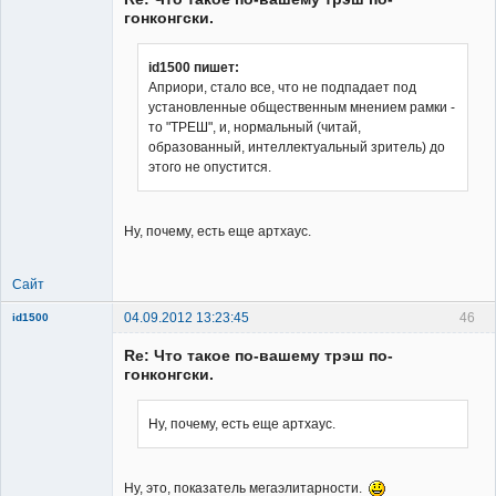
гонконгски.
id1500 пишет:
Априори, стало все, что не подпадает под
Member
установленные общественным мнением рамки -
Неактивен
то "ТРЕШ", и, нормальный (читай,
образованный, интеллектуальный зритель) до
этого не опустится.
Ну, почему, есть еще артхаус.
Сайт
04.09.2012 13:23:45
46
id1500
Member
Re: Что такое по-вашему трэш по-
Неактивен
гонконгски.
Ну, почему, есть еще артхаус.
Ну, это, показатель мегаэлитарности.