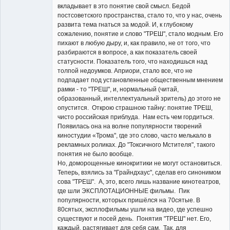
вкладывает в это понятие свой смысл. Бедой
постсоветского пространства, стало то, что у нас, очень
развита тема гнаться за модой. И, к глубокому
сожалению, понятие и слово "ТРЕШ", стало модным. Его
пихают в любую дыру, и, как правило, не от того, что
разбираются в вопросе, а как показатель своей
статусности. Показатель того, что находишься над
толпой недоумков. Априори, стало все, что не
подпадает под установленные общественным мнением
рамки - то "ТРЕШ", и, нормальный (читай,
образованный, интеллектуальный зритель) до этого не
опустится. Открою страшною тайну: понятие ТРЕШ,
чисто российская приблуда. Нам есть чем гордиться.
Появилась она на волне популярности творений
киностудии «Трома", где это слово, часто мелькало в
рекламных роликах. До "Токсичного Мстителя", такого
понятия не было вообще.
Но, доморощенные кинокритики не могут остановиться.
Теперь, взялись за "Грайндхаус", сделав его синонимом
сова "ТРЕШ". А, это, всего лишь название кинотеатров,
где шли ЭКСПЛОТАЦИОННЫЕ фильмы. Пик
популярности, которых пришёлся на 70сятые. В
80сятых, эксплофильмы ушли на видео, где успешно
существуют и посей день. Понятия "ТРЕШ" нет. Его,
каждый, растягивает для себя сам. Так, для