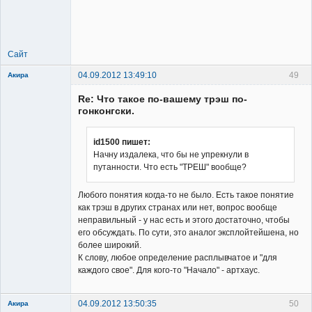
Сайт
04.09.2012 13:49:10
49
Акира
Re: Что такое по-вашему трэш по-
гонконгски.
id1500 пишет:
Начну издалека, что бы не упрекнули в
Владелец
путанности. Что есть "ТРЕШ" вообще?
сайта
Неактивен
Любого понятия когда-то не было. Есть такое понятие
как трэш в других странах или нет, вопрос вообще
неправильный - у нас есть и этого достаточно, чтобы
его обсуждать. По сути, это аналог эксплойтейшена, но
более широкий.
К слову, любое определение расплывчатое и "для
каждого свое". Для кого-то "Начало" - артхаус.
04.09.2012 13:50:35
50
Акира