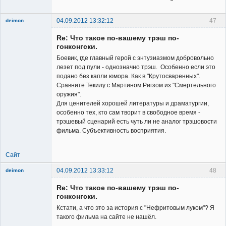
04.09.2012 13:32:12
47
deimon
Member
Re: Что такое по-вашему трэш по-
Неактивен
гонконгски.
Боевик, где главный герой с энтузиазмом добровольно
лезет под пули - однозначно трэш. Особенно если это
подано без капли юмора. Как в "Крутосваренных".
Сравните Текилу с Мартином Ригзом из "Смертельного
оружия".
Для ценителей хорошей литературы и драматургии,
особенно тех, кто сам творит в свободное время -
трэшевый сценарий есть чуть ли не аналог трэшовости
фильма. Субъективность восприятия.
Сайт
04.09.2012 13:33:12
48
deimon
Member
Re: Что такое по-вашему трэш по-
Неактивен
гонконгски.
Кстати, а что это за история с "Нефритовым луком"? Я
такого фильма на сайте не нашёл.