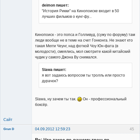
deimon пишет:
"История Рикки" на Кинопоиске входит в 50
Member
лучших фильмов о кунг-фу...
Неактивен
Кинопоиск - это попса и Голливуд, (сужу по форуму) там
люди вообще не в теме на счет Гонконга. Не знают кто
такая Мегги Чеунг, над фоткой Чоу Юн-фата (в
молодости), смеялись, мол смотрите какой китайский
чудик у самого Джона Ву снимался.
Slawa пишет:
я вот задаюсь вопросом ты тролль или просто
дурачок?
Slawa, ну зачем ты так.
Он - профессиональный
боксёр.
Сайт
04.09.2012 12:59:23
45
Grun D
Re: Что такое по-вашему трэш по-