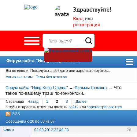
Здравствуйте!
Вход
или
регистрация
Форум сайта "Hong Kong Cinema"
Вы не вошли.
Пожалуйста, войдите или зарегистрируйтесь.
Форум
Активные темы
Темы без ответов
Новости
→
Что
Форум сайта "Hong Kong Cinema"
→
Фильмы Гонконга
Пользователи
такое по-вашему трэш по-гонконгски.
Поиск
Страницы
Назад
1
2
3
Далее
Чтобы отправить ответ, вы должны
войти
или
зарегистрироваться
RSS
Сообщения с 26 по 50 из 57
03.09.2012 22:40:38
26
Grun D