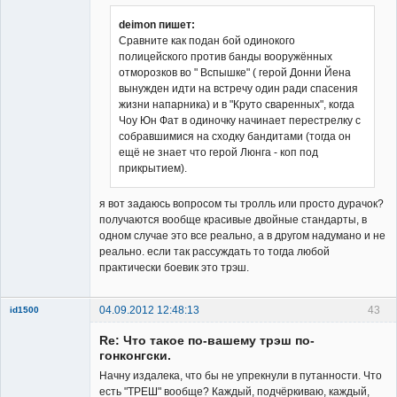
deimon пишет:
Сравните как подан бой одинокого
полицейского против банды вооружённых
отморозков во " Вспышке" ( герой Донни Йена
вынужден идти на встречу один ради спасения
жизни напарника) и в "Круто сваренных", когда
Чоу Юн Фат в одиночку начинает перестрелку с
собравшимися на сходку бандитами (тогда он
ещё не знает что герой Люнга - коп под
прикрытием).
я вот задаюсь вопросом ты тролль или просто дурачок?
получаются вообще красивые двойные стандарты, в
одном случае это все реально, а в другом надумано и не
реально. если так рассуждать то тогда любой
практически боевик это трэш.
04.09.2012 12:48:13
43
id1500
Member
Re: Что такое по-вашему трэш по-
Неактивен
гонконгски.
Начну издалека, что бы не упрекнули в путанности. Что
есть "ТРЕШ" вообще? Каждый, подчёркиваю, каждый,