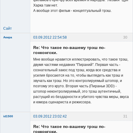
Харка там нет.
А вообще этот фильм - концептуальный трэш.
Сайт
03.09.2012 22:54:58
30
Акира
Re: Что такое по-вашему трэш по-
гонконгски.
Мне вообще нравится иллюстрировать, что такое трэш,
двумя частями недавних "Пираний". Первая часть -
сознательный закос под трэш, когда все средства и
Владелец
усилия бросаются на то, чтобы выглядеть как трэш и
сайта
звучать как трэш. Но это контролируемый штопор, и
Неактивен
поэтому это круто. Вторая часть (Пираньи 3DD) -
штопор неконтролируемый, это трэш аутентичный,
растущий из бездарности и убитого чувства меры, вкуса
и юмора сценариста и режиссера.
03.09.2012 23:02:42
31
id1500
Member
Re: Что такое по-вашему трэш по-
Неактивен
гонконгски.