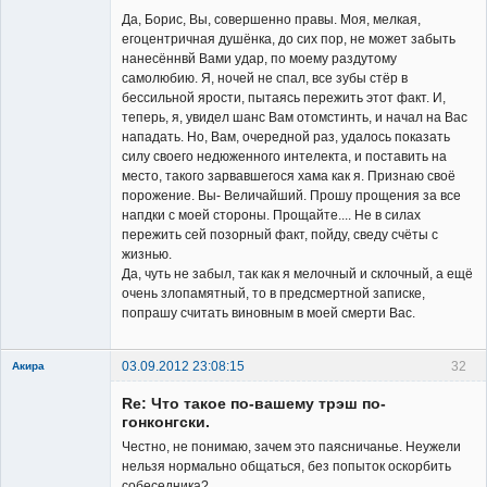
Да, Борис, Вы, совершенно правы. Моя, мелкая,
егоцентричная душёнка, до сих пор, не может забыть
нанесённвй Вами удар, по моему раздутому
самолюбию. Я, ночей не спал, все зубы стёр в
бессильной ярости, пытаясь пережить этот факт. И,
теперь, я, увидел шанс Вам отомстинть, и начал на Вас
нападать. Но, Вам, очередной раз, удалось показать
силу своего недюженного интелекта, и поставить на
место, такого зарвавшегося хама как я. Признаю своё
порожение. Вы- Величайший. Прошу прощения за все
напдки с моей стороны. Прощайте.... Не в силах
пережить сей позорный факт, пойду, сведу счёты с
жизнью.
Да, чуть не забыл, так как я мелочный и склочный, а ещё
очень злопамятный, то в предсмертной записке,
попрашу считать виновным в моей смерти Вас.
03.09.2012 23:08:15
32
Акира
Re: Что такое по-вашему трэш по-
гонконгски.
Честно, не понимаю, зачем это паясничанье. Неужели
нельзя нормально общаться, без попыток оскорбить
собеседника?