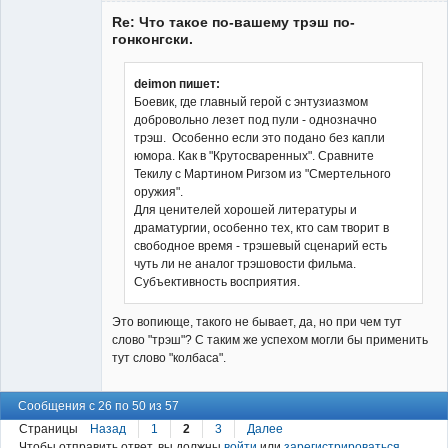
Re: Что такое по-вашему трэш по-
гонконгски.
deimon пишет:
Боевик, где главный герой с энтузиазмом
Владелец
добровольно лезет под пули - однозначно
сайта
трэш. Особенно если это подано без капли
Неактивен
юмора. Как в "Крутосваренных". Сравните
Текилу с Мартином Ригзом из "Смертельного
оружия".
Для ценителей хорошей литературы и
драматургии, особенно тех, кто сам творит в
свободное время - трэшевый сценарий есть
чуть ли не аналог трэшовости фильма.
Субъективность восприятия.
Это вопиюще, такого не бывает, да, но при чем тут
слово "трэш"? С таким же успехом могли бы применить
тут слово "колбаса".
Сообщения с 26 по 50 из 57
Страницы
Назад
1
2
3
Далее
Чтобы отправить ответ, вы должны
войти
или
зарегистрироваться