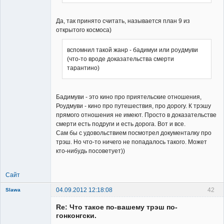
Да, так принято считать, называется план 9 из
открытого космоса)
вспомнил такой жанр - бадимуи или роудмуви
(что-то вроде доказательства смерти
тарантино)
Бадимуви - это кино про приятельские отношения,
Роудмуви - кино про путешествия, про дорогу. К трэшу
прямого отношения не имеют. Просто в доказательстве
смерти есть подруги и есть дорога. Вот и все.
Сам бы с удовольствием посмотрел документалку про
трэш. Но что-то ничего не попадалось такого. Может
кто-нибудь посоветует))
Сайт
04.09.2012 12:18:08
42
Slawa
Member
Re: Что такое по-вашему трэш по-
Неактивен
гонконгски.