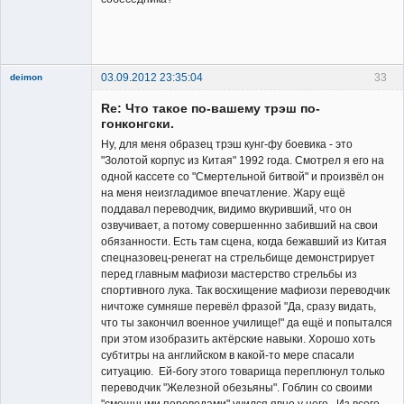
Владелец
сайта
Неактивен
03.09.2012 23:35:04
33
deimon
Member
Re: Что такое по-вашему трэш по-
Неактивен
гонконгски.
Ну, для меня образец трэш кунг-фу боевика - это
"Золотой корпус из Китая" 1992 года. Смотрел я его на
одной кассете со "Смертельной битвой" и произвёл он
на меня неизгладимое впечатление. Жару ещё
поддавал переводчик, видимо вкуривший, что он
озвучивает, а потому совершеннно забивший на свои
обязанности. Есть там сцена, когда бежавший из Китая
спецназовец-ренегат на стрельбище демонстрирует
перед главным мафиози мастерство стрельбы из
спортивного лука. Так восхищение мафиози переводчик
ничтоже сумняше перевёл фразой "Да, сразу видать,
что ты закончил военное училище!" да ещё и попытался
при этом изобразить актёрские навыки. Хорошо хоть
субтитры на английском в какой-то мере спасали
ситуацию. Ей-богу этого товарища переплюнул только
переводчик "Железной обезьяны". Гоблин со своими
"смешными переводами" учился явно у него. Из всего