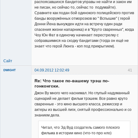
распоясавшихся бандитов управы не найти и закон им
не писан, но сейчас-то, сейчас то подумайте).
Сравните как подан бой одинокого полицейского против
банды вооружённых отморозков во " Вспышке" ( герой
Донни Йена вынужден идти на встречу один ради
спасения жизни напарника) и в "Круто сваренных", когда
Чоу Юн Фат в одиночку начинает перестрелку с
собравшимися на сходку бандитами (тогда он ещё не
знает что герой Люнга - коп под прикрытием).
Сайт
04.09.2012 12:02:49
41
DWIGHT
Re: Что такое по-вашему трэш по-
гонконгски.
Джон Ву много чего наснимал. Но глупый надуманный
сценарий не делает фильм трэшем. Все равно круто
сваренные - это кино высшего класса, режиссер и
Member
актеры из высшей лиги, снятый профессионально и со
знанием дела.
Неактивен
Читал, что Эд Вуд создатель самого плохого
фильма в истории кино (что-то про нло)