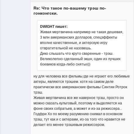
Member
Re: Что такое по-вашему трэш по-
Неактивен
гонконгски.
DWIGHT пишет:
Живая мертвичина например не такая дешевая,
3 млн американских долларов, спецэффекты
вполне качественные, и актерскую игру
отвратительной не назовешь.
Дико слышать что круто сваренные - трэш.
Великолепно сделанный экшн, один из лучших
боевиков когда-либо снятых))
ну для человека все фильмы,где не играют его любимые
актеры, являются трэшем. хотя на самом деле
практически все американские фильмы Синтии Ротрок
трэш.
Живая мертвичина все же наверное трэш, просто он
можно сказать культовый, поэтому и выделяется на
фоне своих собратьев, а может и из-за режиссера..
Годфри Хо по моему разумению снимал в основном
трэш, тут как и с актерами, из-за того что нравится не
делает его менее трэшевым режиссером.