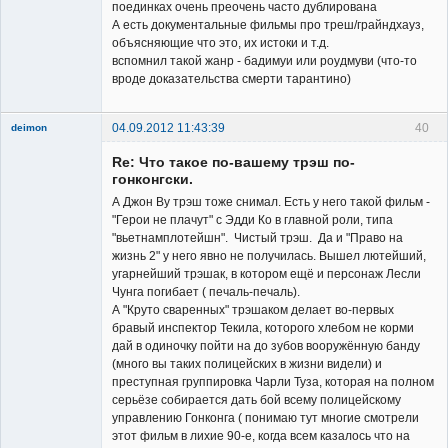
Заблокирован
поединках очень преочень часто дублирована
А есть документальные фильмы про треш/грайндхауз,
Неактивен
объясняющие что это, их истоки и т.д.
вспомнил такой жанр - бадимуи или роудмуви (что-то
вроде доказательства смерти тарантино)
04.09.2012 11:43:39
40
deimon
Member
Re: Что такое по-вашему трэш по-
Неактивен
гонконгски.
А Джон Ву трэш тоже снимал. Есть у него такой фильм -
"Герои не плачут" с Эдди Ко в главной роли, типа
"вьетнамплотейшн". Чистый трэш. Да и "Право на
жизнь 2" у него явно не получилась. Вышел лютейший,
угарнейший трэшак, в котором ещё и персонаж Лесли
Чунга погибает ( печаль-печаль).
А "Круто сваренных" трэшаком делает во-первых
бравый инспектор Текила, которого хлебом не корми
дай в одиночку пойти на до зубов вооружённую банду
(много вы таких полицейских в жизни видели) и
преступная группировка Чарли Туза, которая на полном
серьёзе собирается дать бой всему полицейскому
управлению Гонконга ( понимаю тут многие смотрели
этот фильм в лихие 90-е, когда всем казалось что на