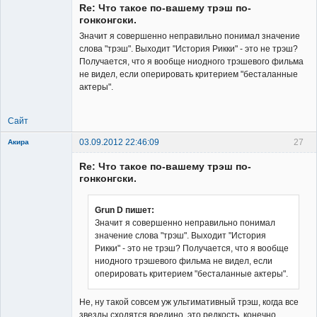
Re: Что такое по-вашему трэш по-
гонконгски.
Значит я совершенно неправильно понимал значение
слова "трэш". Выходит "История Рикки" - это не трэш?
Получается, что я вообще ниодного трэшевого фильма
Member
не видел, если оперировать критерием "бесталанные
актеры".
Неактивен
Сайт
03.09.2012 22:46:09
27
Акира
Re: Что такое по-вашему трэш по-
гонконгски.
Grun D пишет:
Значит я совершенно неправильно понимал
Владелец
значение слова "трэш". Выходит "История
сайта
Рикки" - это не трэш? Получается, что я вообще
Неактивен
ниодного трэшевого фильма не видел, если
оперировать критерием "бесталанные актеры".
Не, ну такой совсем уж ультимативный трэш, когда все
звезды сходятся воедино, это редкость, конечно.