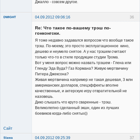
Джалло - совсем другое.
04.09.2012 09:06:16
36
DWIGHT
Re: Что такое по-вашему трэш по-
гонконгски.
Я тоже недавно задавался вопросом что вообще такое
трэш. По-моему, это просто эксплуатационное кино,
дешево и неумело снятое. А у нас трэшем считают
Member
только что-то в стиле продукции студии Трома.
Вот у меня вопрос можно назвать трэшем - Глена или
Неактивен
Гленду Эда Вуда? Газ Кормана? Живую мертвичину
Питера Джексона?
Живая мертвичина например не такая дешевая, 3 млн
американских долларов, спецэффекты вполне
качественные, и актерскую игру отвратительной не
назовешь.
Дико слышать что круто сваренные - трэш.
Великолепно сделанный экшн, один из лучших
боевиков когда-либо снятых))
Сайт
04.09.2012 09:25:39
37
Slawa