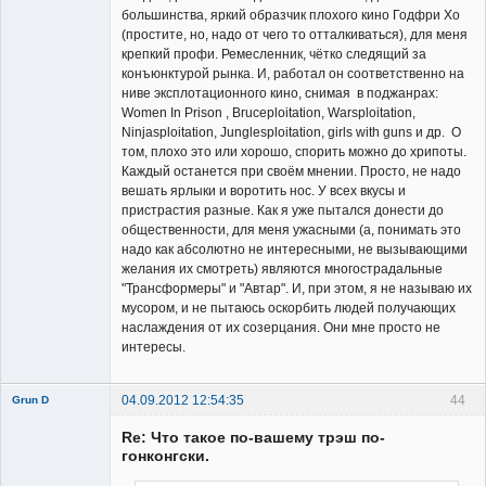
большинства, яркий образчик плохого кино Годфри Хо
(простите, но, надо от чего то отталкиваться), для меня
крепкий профи. Ремесленник, чётко следящий за
конъюнктурой рынка. И, работал он соответственно на
ниве эксплотационного кино, снимая в поджанрах:
Women In Prison , Bruceploitation, Warsploitation,
Ninjasploitation, Junglesploitation, girls with guns и др. О
том, плохо это или хорошо, спорить можно до хрипоты.
Каждый останется при своём мнении. Просто, не надо
вешать ярлыки и воротить нос. У всех вкусы и
пристрастия разные. Как я уже пытался донести до
общественности, для меня ужасными (а, понимать это
надо как абсолютно не интересными, не вызывающими
желания их смотреть) являются многострадальные
"Трансформеры" и "Автар". И, при этом, я не называю их
мусором, и не пытаюсь оскорбить людей получающих
наслаждения от их созерцания. Они мне просто не
интересы.
04.09.2012 12:54:35
44
Grun D
Re: Что такое по-вашему трэш по-
гонконгски.