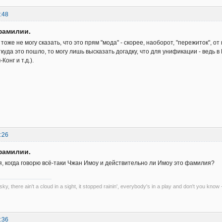
:48
фамилии.
 тоже не могу сказать, что это прям "мода" - скорее, наоборот, "пережиток", 
ткуда это пошло, то могу лишь высказать догадку, что для унификации - ведь 
Конг и т.д.).
:26
фамилии.
 я, когда говорю всё-таки Чжан Имоу и действительно ли Имоу это фамилия?
 sky, there ain't a cloud in a sight, it stopped rainin', everybody's in a play and don't you know 
:36