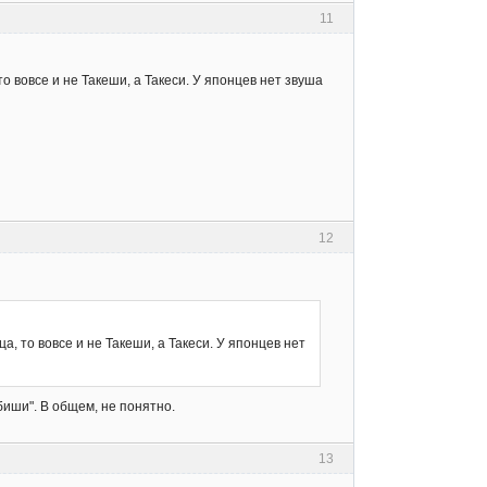
11
то вовсе и не Такеши, а Такеси. У японцев нет звуша
12
ца, то вовсе и не Такеши, а Такеси. У японцев нет
биши". В общем, не понятно.
13