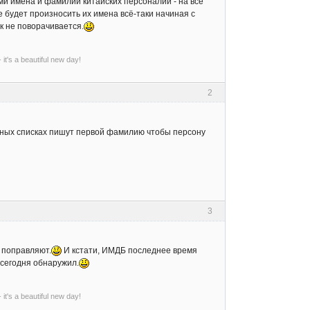
ми имена и фамилии китайских персоналий - на все
е будет произносить их имена всё-таки начиная с
к не поворачивается.
- it's a beautiful new day!
2
итных списках пишут первой фамилию чтобы персону
3
я поправляют.
И кстати, ИМДБ последнее время
 сегодня обнаружил.
- it's a beautiful new day!