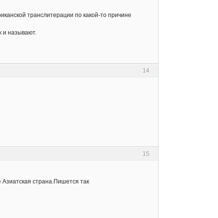
мериканской транслитерации по какой-то причине
к и называют.
14
15
 Азиатская страна.Пишется так