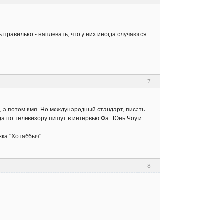
ь правильно - наплевать, что у них иногда случаются
7
, а потом имя. Но международный стандарт, писать
огда по телевизору пишут в интервью Фат Юнь Чоу и
жка "Хотаббыч".
8