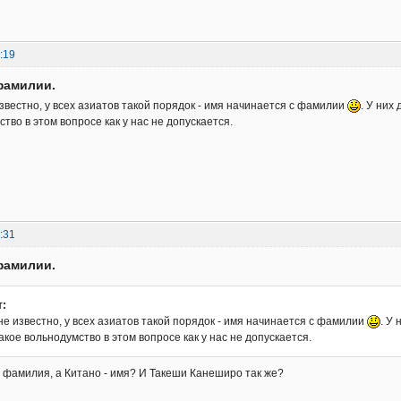
:19
фамилии.
известно, у всех азиатов такой порядок - имя начинается с фамилии
. У них
тво в этом вопросе как у нас не допускается.
:31
фамилии.
т:
не известно, у всех азиатов такой порядок - имя начинается с фамилии
. У
кое вольнодумство в этом вопросе как у нас не допускается.
 - фамилия, а Китано - имя? И Такеши Канеширо так же?