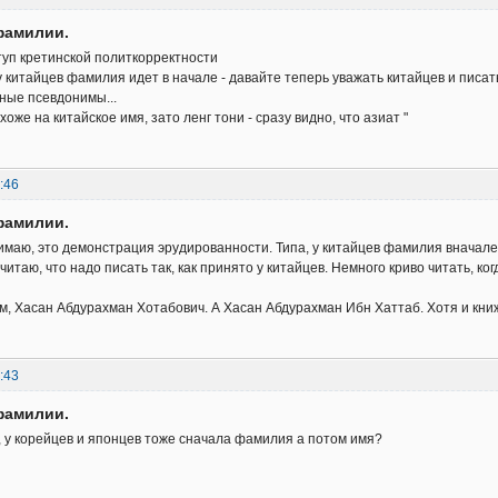
фамилии.
уп кретинской политкорректности
у китайцев фамилия идет в начале - давайте теперь уважать китайцев и писат
ные псевдонимы...
охоже на китайское имя, зато ленг тони - сразу видно, что азиат "
:46
фамилии.
имаю, это демонстрация эрудированности. Типа, у китайцев фамилия вначале
читаю, что надо писать так, как принято у китайцев. Немного криво читать, к
м, Хасан Абдурахман Хотабович. А Хасан Абдурахман Ибн Хаттаб. Хотя и кни
:43
фамилии.
, у корейцев и японцев тоже сначала фамилия а потом имя?