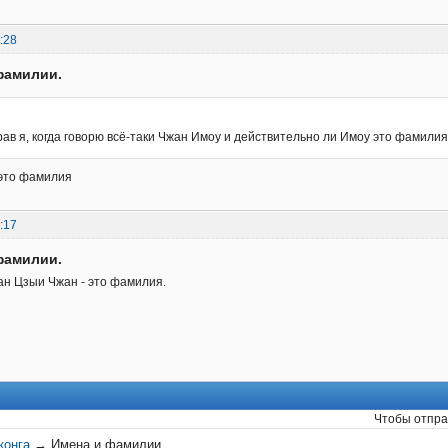
:28
фамилии.
рав я, когда говорю всё-таки Чжан Имоу и действительно ли Имоу это фамили
это фамилия
:17
фамилии.
жан Цзыи Чжан - это фамилия.
Чтобы отпра
конга
→
Имена и фамилии.