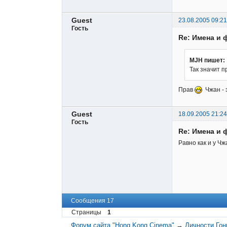
Guest
23.08.2005 09:21
Гость
Re: Имена и 
MJH пишет:
Так значит п
Прав
Чжан - 
Guest
18.09.2005 21:24
Гость
Re: Имена и 
Равно как и у Ч
Сообщения 17
Страницы
1
Форум сайта "Hong Kong Cinema"
→
Личности Гон