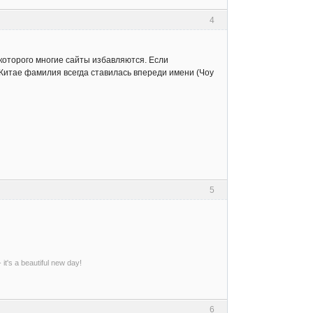
4
от которого многие сайты избавляются. Если
в Китае фамилия всегда ставилась впереди имени (Чоу
5
- it's a beautiful new day!
6