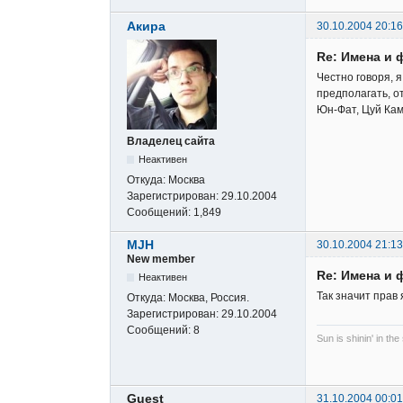
Акира
30.10.2004 20:16
Re: Имена и 
Честно говоря, я
предполагать, о
Юн-Фат, Цуй Кам-
Владелец сайта
Неактивен
Откуда:
Москва
Зарегистрирован:
29.10.2004
Сообщений:
1,849
MJH
30.10.2004 21:13
New member
Re: Имена и 
Неактивен
Так значит прав
Откуда:
Москва, Россия.
Зарегистрирован:
29.10.2004
Сообщений:
8
Sun is shinin' in the
Guest
31.10.2004 00:01