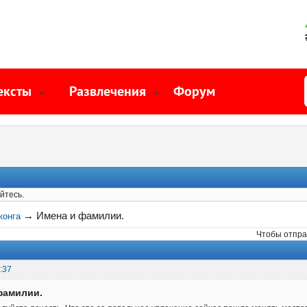
ексты
Развлечения
Форум
йтесь.
→
Имена и фамилии.
конга
Чтобы отпра
:37
фамилии.