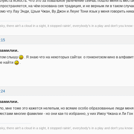
алуйста ясность. Что это за повальное увлечение сейчас пошло менять места
спространяется, на чём основана сия традиция, и не верным ли в таком случа
мо чту Лау Энди, Цзыи Чжан, Ву Джон и Леунг Тони язык у меня говорить ника
 sky, there ain't a cloud in a sight, it stopped rainin', everybody's in a play and don't you know 
:15
фамилии.
этом слышу
. Я знаю что на некоторых сайтах о гонконгском кино в алфав
че найти
.
:24
фамилии.
дело, мне тоже это кажется нелепым, но всякие особо образованные люди мен
естами многие фамилии - но они как-то избранно, у них Имоу Чжана и Ли Гон
 sky, there ain't a cloud in a sight, it stopped rainin', everybody's in a play and don't you know 