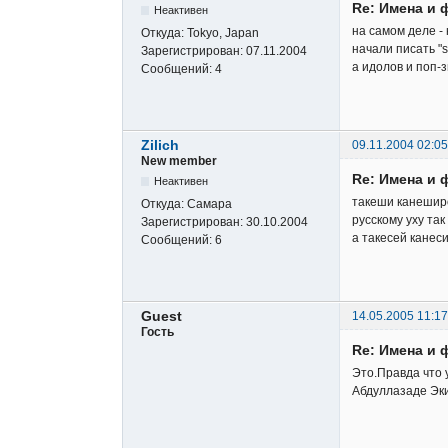
Re: Имена и 
Неактивен
на самом деле - 
Откуда:
Tokyo, Japan
начали писать "s
Зарегистрирован:
07.11.2004
а идолов и поп-з
Сообщений:
4
Zilich
09.11.2004 02:05
New member
Re: Имена и 
Неактивен
такеши канеширо
Откуда:
Самара
русскому уху так
Зарегистрирован:
30.10.2004
а такесей канес
Сообщений:
6
Guest
14.05.2005 11:17
Гость
Re: Имена и 
Это.Правда что 
Абдуллазаде Эки