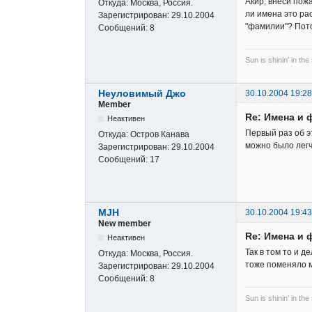
Акир, внеси пож
Откуда:
Москва, Россия.
ли имена это ра
Зарегистрирован:
29.10.2004
"фамилии"? Пото
Сообщений:
8
Sun is shinin' in the
Неуловимый Джо
30.10.2004 19:28
Member
Re: Имена и 
Неактивен
Первый раз об 
Откуда:
Остров Канава
можно было лег
Зарегистрирован:
29.10.2004
Сообщений:
17
MJH
30.10.2004 19:43
New member
Re: Имена и 
Неактивен
Так в том то и 
Откуда:
Москва, Россия.
тоже поменяло м
Зарегистрирован:
29.10.2004
Сообщений:
8
Sun is shinin' in the