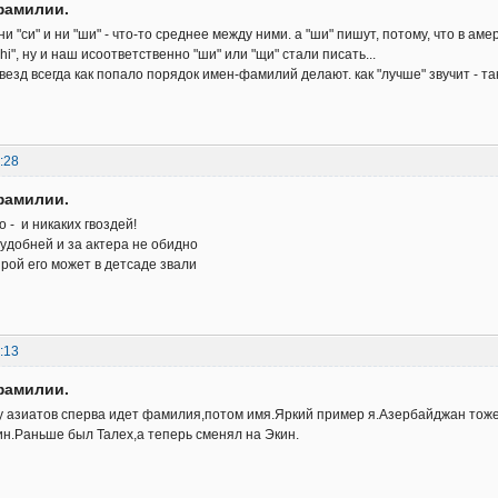
фамилии.
ни "си" и ни "ши" - что-то среднее между ними. а "ши" пишут, потому, что в а
hi", ну и наш исоответственно "ши" или "щи" стали писать...
везд всегда как попало порядок имен-фамилий делают. как "лучше" звучит - та
:28
фамилии.
 - и никаких гвоздей!
 удобней и за актера не обидно
ирой его может в детсаде звали
:13
фамилии.
у азиатов сперва идет фамилия,потом имя.Яркий пример я.Азербайджан тоже
н.Раньше был Талех,а теперь сменял на Экин.