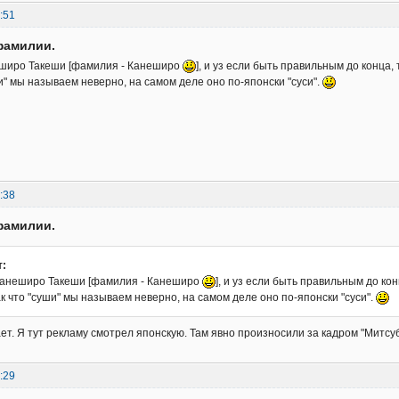
:51
фамилии.
широ Такеши [фамилия - Канеширо
], и уз если быть правильным до конца, 
ши" мы называем неверно, на самом деле оно по-японски "суси".
:38
фамилии.
т:
анеширо Такеши [фамилия - Канеширо
], и уз если быть правильным до кон
ак что "суши" мы называем неверно, на самом деле оно по-японски "суси".
нает. Я тут рекламу смотрел японскую. Там явно произносили за кадром "Митсу
:29