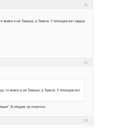
11
то вовсе и не Такеши, а Такеси. У японцев нет звуша
12
ца, то вовсе и не Такеши, а Такеси. У японцев нет
биши". В общем, не понятно.
13