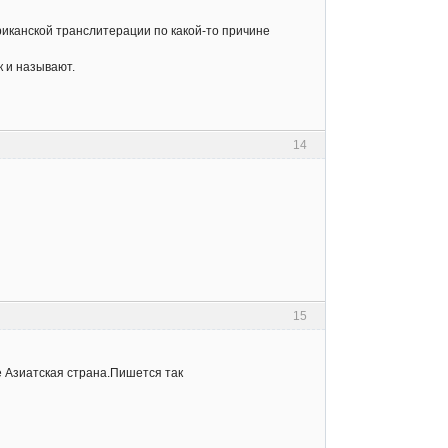
мериканской транслитерации по какой-то причине
к и называют.
14
15
 Азиатская страна.Пишется так