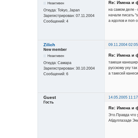
Re: Имена и 
Неактивен
на самом деле - 
Откуда:
Tokyo, Japan
начали писать "s
Зарегистрирован:
07.11.2004
а идолов и поп-з
Сообщений:
4
Zilich
09.11.2004 02:05
New member
Re: Имена и 
Неактивен
такеши канеширо
Откуда:
Самара
русскому уху так
Зарегистрирован:
30.10.2004
а такесей канес
Сообщений:
6
Guest
14.05.2005 11:17
Гость
Re: Имена и 
Это.Правда что 
Абдуллазаде Эки