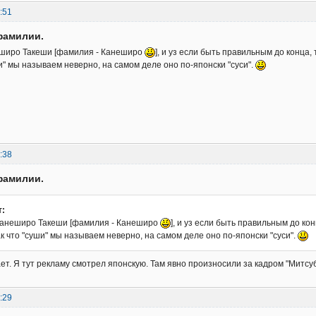
:51
фамилии.
широ Такеши [фамилия - Канеширо
], и уз если быть правильным до конца, 
ши" мы называем неверно, на самом деле оно по-японски "суси".
:38
фамилии.
т:
анеширо Такеши [фамилия - Канеширо
], и уз если быть правильным до кон
ак что "суши" мы называем неверно, на самом деле оно по-японски "суси".
нает. Я тут рекламу смотрел японскую. Там явно произносили за кадром "Митсу
:29