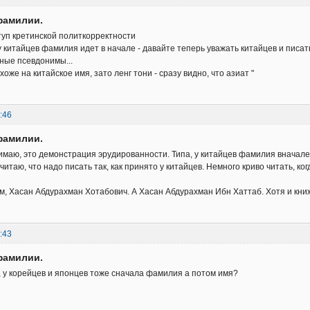
фамилии.
уп кретинской политкорректности
у китайцев фамилия идет в начале - давайте теперь уважать китайцев и писат
ные псевдонимы...
охоже на китайское имя, зато ленг тони - сразу видно, что азиат "
:46
фамилии.
имаю, это демонстрация эрудированности. Типа, у китайцев фамилия вначале
читаю, что надо писать так, как принято у китайцев. Немного криво читать, к
м, Хасан Абдурахман Хотабович. А Хасан Абдурахман Ибн Хаттаб. Хотя и кни
:43
фамилии.
, у корейцев и японцев тоже сначала фамилия а потом имя?