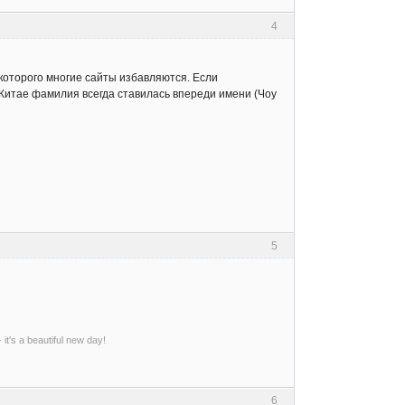
4
от которого многие сайты избавляются. Если
в Китае фамилия всегда ставилась впереди имени (Чоу
5
- it's a beautiful new day!
6