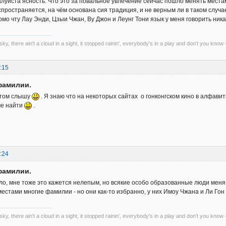
алуйста ясность. Что это за повальное увлечение сейчас пошло менять места
спространяется, на чём основана сия традиция, и не верным ли в таком случа
мо чту Лау Энди, Цзыи Чжан, Ву Джон и Леунг Тони язык у меня говорить ника
 sky, there ain't a cloud in a sight, it stopped rainin', everybody's in a play and don't you know 
:15
фамилии.
этом слышу
. Я знаю что на некоторых сайтах о гонконгском кино в алфав
че найти
.
:24
фамилии.
дело, мне тоже это кажется нелепым, но всякие особо образованные люди мен
естами многие фамилии - но они как-то избранно, у них Имоу Чжана и Ли Гон
 sky, there ain't a cloud in a sight, it stopped rainin', everybody's in a play and don't you know 