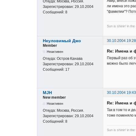
Акир, внеси пож
Откуда:
Москва, Россия.
ли имена это ра
Зарегистрирован:
29.10.2004
"фамилии"? Пото
Сообщений:
8
Sun is shinin' in the
Неуловимый Джо
30.10.2004 19:28
Member
Re: Имена и 
Неактивен
Первый раз об 
Откуда:
Остров Канава
можно было лег
Зарегистрирован:
29.10.2004
Сообщений:
17
MJH
30.10.2004 19:43
New member
Re: Имена и 
Неактивен
Так в том то и 
Откуда:
Москва, Россия.
тоже поменяло м
Зарегистрирован:
29.10.2004
Сообщений:
8
Sun is shinin' in the