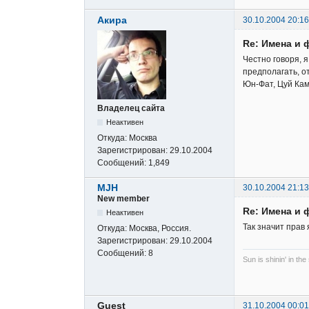
Акира
30.10.2004 20:16
Re: Имена и 
Честно говоря, я
предполагать, о
Юн-Фат, Цуй Кам-
Владелец сайта
Неактивен
Откуда:
Москва
Зарегистрирован:
29.10.2004
Сообщений:
1,849
MJH
30.10.2004 21:13
New member
Re: Имена и 
Неактивен
Так значит прав
Откуда:
Москва, Россия.
Зарегистрирован:
29.10.2004
Сообщений:
8
Sun is shinin' in the
Guest
31.10.2004 00:01