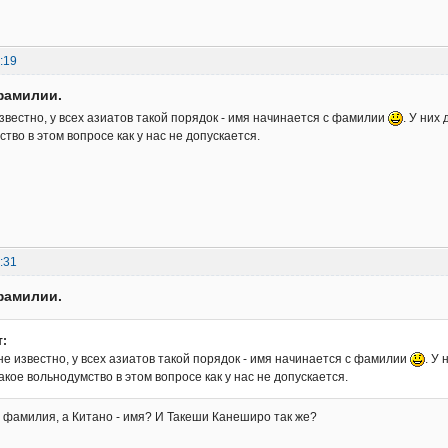
:19
фамилии.
известно, у всех азиатов такой порядок - имя начинается с фамилии
. У них
тво в этом вопросе как у нас не допускается.
:31
фамилии.
т:
не известно, у всех азиатов такой порядок - имя начинается с фамилии
. У
кое вольнодумство в этом вопросе как у нас не допускается.
 - фамилия, а Китано - имя? И Такеши Канеширо так же?