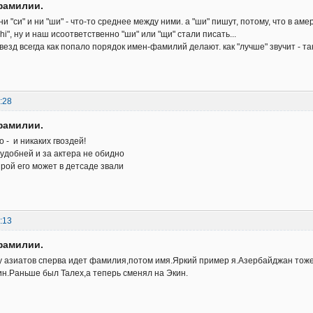
фамилии.
ни "си" и ни "ши" - что-то среднее между ними. а "ши" пишут, потому, что в а
hi", ну и наш исоответственно "ши" или "щи" стали писать...
везд всегда как попало порядок имен-фамилий делают. как "лучше" звучит - та
:28
фамилии.
 - и никаких гвоздей!
 удобней и за актера не обидно
ирой его может в детсаде звали
:13
фамилии.
у азиатов сперва идет фамилия,потом имя.Яркий пример я.Азербайджан тоже
н.Раньше был Талех,а теперь сменял на Экин.