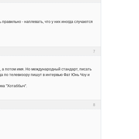
ь правильно - наплевать, что у них иногда случаются
7
, а потом имя. Но международный стандарт, писать
огда по телевизору пишут в интервью Фат Юнь Чоу и
жка "Хотаббыч".
8