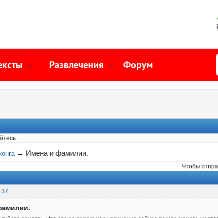
ексты
Развлечения
Форум
йтесь.
→
Имена и фамилии.
конга
Чтобы отпра
:37
фамилии.