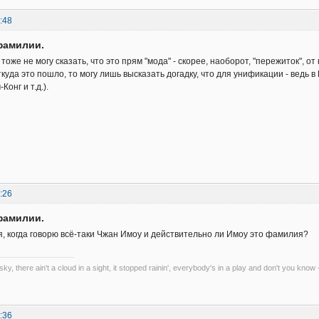
:48
фамилии.
 тоже не могу сказать, что это прям "мода" - скорее, наоборот, "пережиток", 
ткуда это пошло, то могу лишь высказать догадку, что для унификации - ведь 
Конг и т.д.).
:26
фамилии.
 я, когда говорю всё-таки Чжан Имоу и действительно ли Имоу это фамилия?
 sky, there ain't a cloud in a sight, it stopped rainin', everybody's in a play and don't you know 
:36