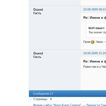
Guest
23.08.2005 09:21
Гость
Re: Имена и 
MJH пишет:
Так значит п
Прав
Чжан - 
Guest
18.09.2005 21:24
Гость
Re: Имена и 
Равно как и у Ч
Сообщения 17
Страницы
1
Форум сайта "Hong Kong Cinema"
→
Личности Гон