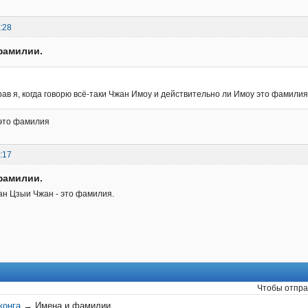
:28
фамилии.
рав я, когда говорю всё-таки Чжан Имоу и действительно ли Имоу это фамили
это фамилия
:17
фамилии.
жан Цзыи Чжан - это фамилия.
Чтобы отпра
конга
→
Имена и фамилии.