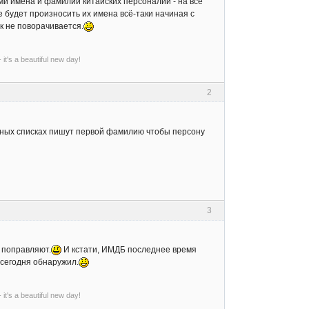
ми имена и фамилии китайских персоналий - на все
е будет произносить их имена всё-таки начиная с
к не поворачивается.
- it's a beautiful new day!
2
итных списках пишут первой фамилию чтобы персону
3
я поправляют.
И кстати, ИМДБ последнее время
 сегодня обнаружил.
- it's a beautiful new day!