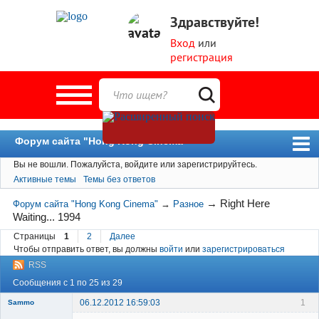
Здравствуйте!
Вход
или
регистрация
Форум сайта "Hong Kong Cinema"
Вы не вошли.
Пожалуйста, войдите или зарегистрируйтесь.
Форум
Активные темы
Темы без ответов
Новости
→
Right Here
Форум сайта "Hong Kong Cinema"
→
Разное
Пользователи
Waiting... 1994
Поиск
Страницы
1
2
Далее
Чтобы отправить ответ, вы должны
войти
или
зарегистрироваться
RSS
Сообщения с 1 по 25 из 29
06.12.2012 16:59:03
1
Sammo
Member