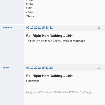
trinity
Olga
chow
Slawa
09.12.2012 15:33:41
18
ivan ser
Member
Re: Right Here Waiting... 1994
Неактивен
Только что оплатил через Русский стандарт
09.12.2012 15:41:22
19
chow
Re: Right Here Waiting... 1994
Оплачено.
[img]http://i037.radikal.ru/1002/a9/dde277924cc0.gif[/img]
Member
Неактивен