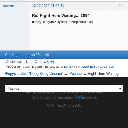
12.12.2012 21:06:21
25
Sammo
Member
Re: Right Here Waiting... 1994
Неактивен
trinity
, откуда? нужен номер платежа
Сообщения с 1 по 25 из 29
Страницы
1
2
Далее
Чтобы отправить ответ, вы должны
войти
или
зарегистрироваться
Форум сайта "Hong Kong Cinema"
→
Разное
→
Right Here Waiting...
1994
Материал сайта hkcinema.ru защищен
авторским правом. Перепечатка возможна
только при согласовании с автором.
Форум работает на
PunBB
© Akira, 1998-2026