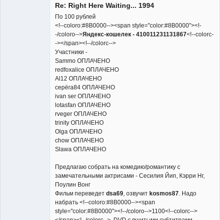
Re: Right Here Waiting... 1994
Неактивен
По 100 рублей
<!--coloro:#8B0000--><span style="color:#8B0000"><!-
-/coloro-->
Яндекс-кошелек - 410011231131867
<!--colorc-
-></span><!--/colorc-->
Участники -
Sammo ОПЛАЧЕНО
redfoxalice ОПЛАЧЕНО
Al12 ОПЛАЧЕНО
серёга84 ОПЛАЧЕНО
ivan ser ОПЛАЧЕНО
lotasfan ОПЛАЧЕНО
rveger ОПЛАЧЕНО
trinity ОПЛАЧЕНО
Olga ОПЛАЧЕНО
chow ОПЛАЧЕНО
Slawa ОПЛАЧЕНО
Предлагаю собрать на комедию/романтику с
замечательными актрисами - Сесилия Йип, Кэрри Нг,
Поулин Вонг
Фильм переведет
dsa69
, озвучит
kosmos87
. Надо
набрать <!--coloro:#8B0000--><span
style="color:#8B0000"><!--/coloro-->1100<!--colorc-->