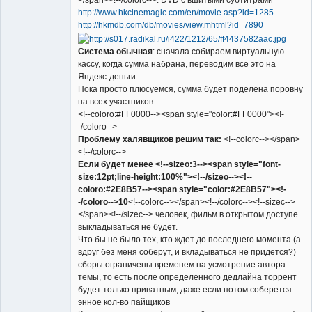
</span><!--/colorc-->. DVD с вшитыми субтитрами
http://www.hkcinemagic.com/en/movie.asp?id=1285
http://hkmdb.com/db/movies/view.mhtml?id=7890
Система обычная
: сначала собираем виртуальную
кассу, когда сумма набрана, переводим все это на
Яндекс-деньги.
Пока просто плюсуемся, сумма будет поделена поровну
на всех участников
<!--coloro:#FF0000--><span style="color:#FF0000"><!-
-/coloro-->
Проблему халявщиков решим так:
<!--colorc--></span>
<!--/colorc-->
Если будет менее <!--sizeo:3--><span style="font-
size:12pt;line-height:100%"><!--/sizeo--><!--
coloro:#2E8B57--><span style="color:#2E8B57"><!-
-/coloro-->10
<!--colorc--></span><!--/colorc--><!--sizec-->
</span><!--/sizec--> человек, фильм в открытом доступе
выкладываться не будет.
Что бы не было тех, кто ждет до последнего момента (а
вдруг без меня соберут, и вкладываться не придется?)
сборы ограничены временем на усмотрение автора
темы, то есть после определенного дедлайна торрент
будет только приватным, даже если потом соберется
энное кол-во пайщиков