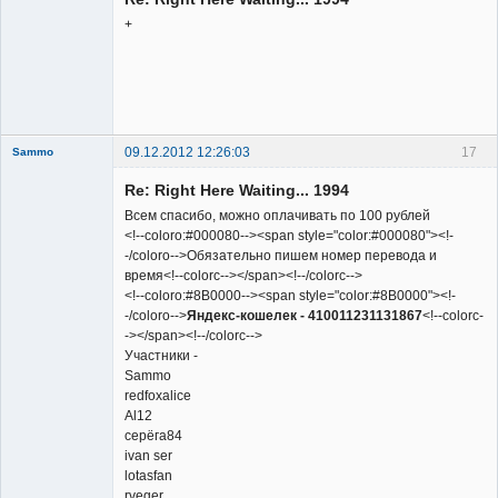
Неактивен
+
09.12.2012 12:26:03
17
Sammo
Member
Re: Right Here Waiting... 1994
Неактивен
Всем спасибо, можно оплачивать по 100 рублей
<!--coloro:#000080--><span style="color:#000080"><!-
-/coloro-->Обязательно пишем номер перевода и
время<!--colorc--></span><!--/colorc-->
<!--coloro:#8B0000--><span style="color:#8B0000"><!-
-/coloro-->
Яндекс-кошелек - 410011231131867
<!--colorc-
-></span><!--/colorc-->
Участники -
Sammo
redfoxalice
Al12
серёга84
ivan ser
lotasfan
rveger