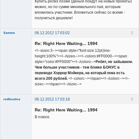
Купить релиз позже (деньги пойдут на новые проекты)
можно, но по сумме минимального пая, которым
вложились участники. Вложиться сейчас со всеми -
получиться дешевле!
06.12.2012 17:03:02
2
Sammo
Member
Re: Right Here Waiting... 1994
Неактивен
<!--sizeo:3--><span style="font-size:12pt;line-
height:100%"><!--/sizeo--><!--coloro:#FF0000--><span
style="color:#FF0000"><!--/coloro-->
Ребят, не забываем.
Чем больше участников - тем ближе БОНУС в
переводе Хоррор Мэйкера, на который пока есть
всего 200 рублей.
<!--colorc--></span><!--/colorc--><!--
sizec--></span><!--/sizec-->
06.12.2012 17:03:18
3
redfoxalice
Re: Right Here Waiting... 1994
В плюсе.
Member