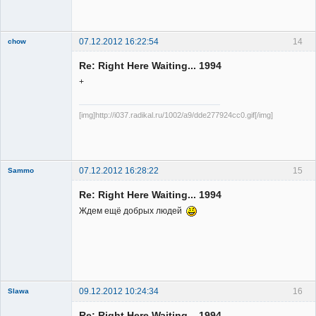
Member
Неактивен
07.12.2012 16:22:54
14
chow
Re: Right Here Waiting... 1994
+
[img]http://i037.radikal.ru/1002/a9/dde277924cc0.gif[/img]
Member
Неактивен
07.12.2012 16:28:22
15
Sammo
Member
Re: Right Here Waiting... 1994
Неактивен
Ждем ещё добрых людей
09.12.2012 10:24:34
16
Slawa
Member
Re: Right Here Waiting... 1994