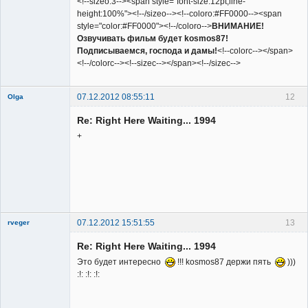
<!--sizeo:3--><span style="font-size:12pt;line-
height:100%"><!--/sizeo--><!--coloro:#FF0000--><span
style="color:#FF0000"><!--/coloro-->
ВНИМАНИЕ!
Озвучивать фильм будет kosmos87!
Подписываемся, господа и дамы!
<!--colorc--></span>
<!--/colorc--><!--sizec--></span><!--/sizec-->
07.12.2012 08:55:11
12
Olga
Re: Right Here Waiting... 1994
+
Member
Неактивен
07.12.2012 15:51:55
13
rveger
Re: Right Here Waiting... 1994
Это будет интересно
!!! kosmos87 держи пять
)))
:!: :!: :!: