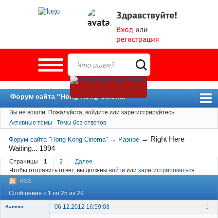
Здравствуйте!
Вход
или
регистрация
Форум сайта "Hong Kong Cinema"
Вы не вошли.
Пожалуйста, войдите или зарегистрируйтесь.
Форум
Активные темы
Темы без ответов
Новости
→
Right Here
Форум сайта "Hong Kong Cinema"
→
Разное
Пользователи
Waiting... 1994
Поиск
Страницы
1
2
Далее
Чтобы отправить ответ, вы должны
войти
или
зарегистрироваться
RSS
Сообщения с 1 по 25 из 29
06.12.2012 16:59:03
1
Sammo
Member