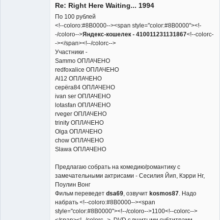
Re: Right Here Waiting... 1994
Неактивен
По 100 рублей
<!--coloro:#8B0000--><span style="color:#8B0000"><!-
-/coloro-->
Яндекс-кошелек - 410011231131867
<!--colorc-
-></span><!--/colorc-->
Участники -
Sammo ОПЛАЧЕНО
redfoxalice ОПЛАЧЕНО
Al12 ОПЛАЧЕНО
серёга84 ОПЛАЧЕНО
ivan ser ОПЛАЧЕНО
lotasfan ОПЛАЧЕНО
rveger ОПЛАЧЕНО
trinity ОПЛАЧЕНО
Olga ОПЛАЧЕНО
chow ОПЛАЧЕНО
Slawa ОПЛАЧЕНО
Предлагаю собрать на комедию/романтику с
замечательными актрисами - Сесилия Йип, Кэрри Нг,
Поулин Вонг
Фильм переведет
dsa69
, озвучит
kosmos87
. Надо
набрать <!--coloro:#8B0000--><span
style="color:#8B0000"><!--/coloro-->1100<!--colorc-->