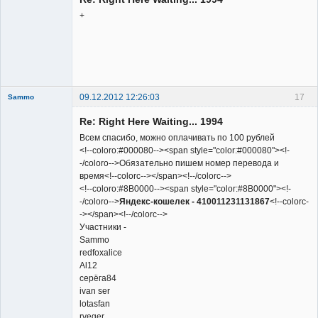
Неактивен
+
09.12.2012 12:26:03
17
Sammo
Member
Re: Right Here Waiting... 1994
Неактивен
Всем спасибо, можно оплачивать по 100 рублей
<!--coloro:#000080--><span style="color:#000080"><!-
-/coloro-->Обязательно пишем номер перевода и
время<!--colorc--></span><!--/colorc-->
<!--coloro:#8B0000--><span style="color:#8B0000"><!-
-/coloro-->
Яндекс-кошелек - 410011231131867
<!--colorc-
-></span><!--/colorc-->
Участники -
Sammo
redfoxalice
Al12
серёга84
ivan ser
lotasfan
rveger