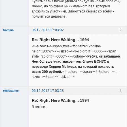
Купить релиз позже (деньги пойдут на новые проекты)
можно, но по сумме минимального пая, которым
вложились участники. Вложиться сейчас со всеми -
получиться дешевле!
06.12.2012 17:03:02
2
Sammo
Member
Re: Right Here Waiting... 1994
Неактивен
<!--sizeo:3--><span style="font-size:12pt;line-
height:100%"><!--/sizeo--><!--coloro:#FF0000--><span
style="color:#FF0000"><!--/coloro-->
Ребят, не забываем.
Чем больше участников - тем ближе БОНУС в
переводе Хоррор Мэйкера, на который пока есть
всего 200 рублей.
<!--colorc--></span><!--/colorc--><!--
sizec--></span><!--/sizec-->
06.12.2012 17:03:18
3
redfoxalice
Re: Right Here Waiting... 1994
В плюсе.
Member