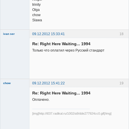
trinity
Olga
chow
Slawa
09.12.2012 15:33:41
18
ivan ser
Member
Re: Right Here Waiting... 1994
Неактивен
Только что оплатил через Русский стандарт
09.12.2012 15:41:22
19
chow
Re: Right Here Waiting... 1994
Оплачено.
[img]http://i037.radikal.ru/1002/a9/dde277924cc0.gif[/img]
Member
Неактивен