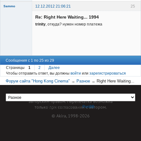
12.12.2012 21:06:21
25
Sammo
Member
Re: Right Here Waiting... 1994
Неактивен
trinity
, откуда? нужен номер платежа
Сообщения с 1 по 25 из 29
Страницы
1
2
Далее
Чтобы отправить ответ, вы должны
войти
или
зарегистрироваться
Форум сайта "Hong Kong Cinema"
→
Разное
→
Right Here Waiting...
1994
Материал сайта hkcinema.ru защищен
авторским правом. Перепечатка возможна
только при согласовании с автором.
Форум работает на
PunBB
© Akira, 1998-2026