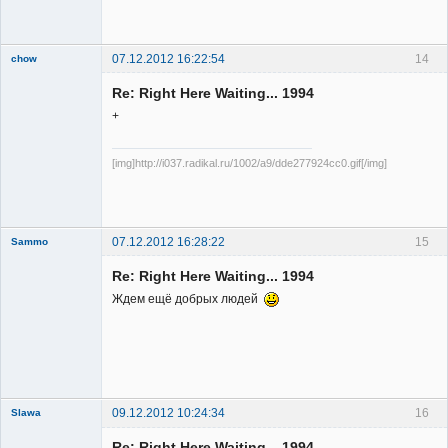
Member
Неактивен
07.12.2012 16:22:54
14
chow
Re: Right Here Waiting... 1994
+
[img]http://i037.radikal.ru/1002/a9/dde277924cc0.gif[/img]
Member
Неактивен
07.12.2012 16:28:22
15
Sammo
Member
Re: Right Here Waiting... 1994
Неактивен
Ждем ещё добрых людей
09.12.2012 10:24:34
16
Slawa
Member
Re: Right Here Waiting... 1994