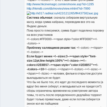
</span><!--/colorc-->. DVD с вшитыми субтитрами
http://www.hkcinemagic.com/en/movie.asp?id=1285
http://hkmdb.com/db/movies/view.mhtml?id=7890
Система обычная
: сначала собираем виртуальную
кассу, когда сумма набрана, переводим все это на
Яндекс-деньги.
Пока просто плюсуемся, сумма будет поделена поровну
на всех участников
<!--coloro:#FF0000--><span style="color:#FF0000"><!-
-/coloro-->
Проблему халявщиков решим так:
<!--colorc--></span>
<!--/colorc-->
Если будет менее <!--sizeo:3--><span style="font-
size:12pt;line-height:100%"><!--/sizeo--><!--
coloro:#2E8B57--><span style="color:#2E8B57"><!-
-/coloro-->10
<!--colorc--></span><!--/colorc--><!--sizec-->
</span><!--/sizec--> человек, фильм в открытом доступе
выкладываться не будет.
Что бы не было тех, кто ждет до последнего момента (а
вдруг без меня соберут, и вкладываться не придется?)
сборы ограничены временем на усмотрение автора
темы, то есть после определенного дедлайна торрент
будет только приватным, даже если потом соберется
энное кол-во пайщиков