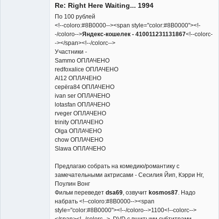
Re: Right Here Waiting... 1994
Неактивен
По 100 рублей
<!--coloro:#8B0000--><span style="color:#8B0000"><!-
-/coloro-->
Яндекс-кошелек - 410011231131867
<!--colorc-
-></span><!--/colorc-->
Участники -
Sammo ОПЛАЧЕНО
redfoxalice ОПЛАЧЕНО
Al12 ОПЛАЧЕНО
серёга84 ОПЛАЧЕНО
ivan ser ОПЛАЧЕНО
lotasfan ОПЛАЧЕНО
rveger ОПЛАЧЕНО
trinity ОПЛАЧЕНО
Olga ОПЛАЧЕНО
chow ОПЛАЧЕНО
Slawa ОПЛАЧЕНО
Предлагаю собрать на комедию/романтику с
замечательными актрисами - Сесилия Йип, Кэрри Нг,
Поулин Вонг
Фильм переведет
dsa69
, озвучит
kosmos87
. Надо
набрать <!--coloro:#8B0000--><span
style="color:#8B0000"><!--/coloro-->1100<!--colorc-->