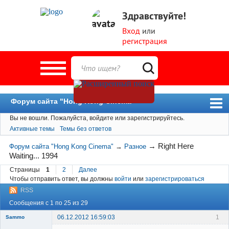
Здравствуйте!
Вход
или
регистрация
Форум сайта "Hong Kong Cinema"
Вы не вошли.
Пожалуйста, войдите или зарегистрируйтесь.
Форум
Активные темы
Темы без ответов
Новости
→
Right Here
Форум сайта "Hong Kong Cinema"
→
Разное
Пользователи
Waiting... 1994
Поиск
Страницы
1
2
Далее
Чтобы отправить ответ, вы должны
войти
или
зарегистрироваться
RSS
Сообщения с 1 по 25 из 29
06.12.2012 16:59:03
1
Sammo
Member