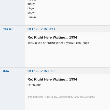
trinity
Olga
chow
Slawa
09.12.2012 15:33:41
18
ivan ser
Member
Re: Right Here Waiting... 1994
Неактивен
Только что оплатил через Русский стандарт
09.12.2012 15:41:22
19
chow
Re: Right Here Waiting... 1994
Оплачено.
[img]http://i037.radikal.ru/1002/a9/dde277924cc0.gif[/img]
Member
Неактивен