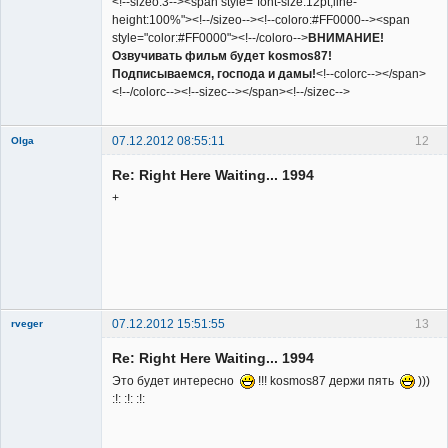
<!--sizeo:3--><span style="font-size:12pt;line-
height:100%"><!--/sizeo--><!--coloro:#FF0000--><span
style="color:#FF0000"><!--/coloro-->
ВНИМАНИЕ!
Озвучивать фильм будет kosmos87!
Подписываемся, господа и дамы!
<!--colorc--></span>
<!--/colorc--><!--sizec--></span><!--/sizec-->
07.12.2012 08:55:11
12
Olga
Re: Right Here Waiting... 1994
+
Member
Неактивен
07.12.2012 15:51:55
13
rveger
Re: Right Here Waiting... 1994
Это будет интересно
!!! kosmos87 держи пять
)))
:!: :!: :!: