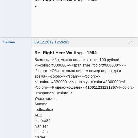
Неактивен
+
09.12.2012 12:26:03
17
Sammo
Member
Re: Right Here Waiting... 1994
Неактивен
Всем спасибо, можно оплачивать по 100 рублей
<!--coloro:#000080--><span style="color:#000080"><!-
-/coloro-->Обязательно пишем номер перевода и
время<!--colorc--></span><!--/colorc-->
<!--coloro:#8B0000--><span style="color:#8B0000"><!-
-/coloro-->
Яндекс-кошелек - 410011231131867
<!--colorc-
-></span><!--/colorc-->
Участники -
Sammo
redfoxalice
Al12
серёга84
ivan ser
lotasfan
rveger