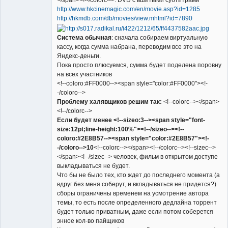
</span><!--/colorc-->. DVD с вшитыми субтитрами
http://www.hkcinemagic.com/en/movie.asp?id=1285
http://hkmdb.com/db/movies/view.mhtml?id=7890
Система обычная
: сначала собираем виртуальную
кассу, когда сумма набрана, переводим все это на
Яндекс-деньги.
Пока просто плюсуемся, сумма будет поделена поровну
на всех участников
<!--coloro:#FF0000--><span style="color:#FF0000"><!-
-/coloro-->
Проблему халявщиков решим так:
<!--colorc--></span>
<!--/colorc-->
Если будет менее <!--sizeo:3--><span style="font-
size:12pt;line-height:100%"><!--/sizeo--><!--
coloro:#2E8B57--><span style="color:#2E8B57"><!-
-/coloro-->10
<!--colorc--></span><!--/colorc--><!--sizec-->
</span><!--/sizec--> человек, фильм в открытом доступе
выкладываться не будет.
Что бы не было тех, кто ждет до последнего момента (а
вдруг без меня соберут, и вкладываться не придется?)
сборы ограничены временем на усмотрение автора
темы, то есть после определенного дедлайна торрент
будет только приватным, даже если потом соберется
энное кол-во пайщиков