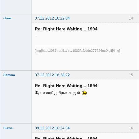
Member
Неактивен
07.12.2012 16:22:54
14
chow
Re: Right Here Waiting... 1994
+
[img]http://i037.radikal.ru/1002/a9/dde277924cc0.gif[/img]
Member
Неактивен
07.12.2012 16:28:22
15
Sammo
Member
Re: Right Here Waiting... 1994
Неактивен
Ждем ещё добрых людей
09.12.2012 10:24:34
16
Slawa
Member
Re: Right Here Waiting... 1994