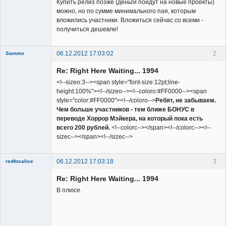
Купить релиз позже (деньги пойдут на новые проекты)
можно, но по сумме минимального пая, которым
вложились участники. Вложиться сейчас со всеми -
получиться дешевле!
06.12.2012 17:03:02
2
Sammo
Member
Re: Right Here Waiting... 1994
Неактивен
<!--sizeo:3--><span style="font-size:12pt;line-
height:100%"><!--/sizeo--><!--coloro:#FF0000--><span
style="color:#FF0000"><!--/coloro-->
Ребят, не забываем.
Чем больше участников - тем ближе БОНУС в
переводе Хоррор Мэйкера, на который пока есть
всего 200 рублей.
<!--colorc--></span><!--/colorc--><!--
sizec--></span><!--/sizec-->
06.12.2012 17:03:18
3
redfoxalice
Re: Right Here Waiting... 1994
В плюсе.
Member