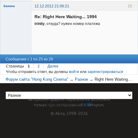
12.12.2012 21:06:21
25
Sammo
Member
Re: Right Here Waiting... 1994
Неактивен
trinity
, откуда? нужен номер платежа
Сообщения с 1 по 25 из 29
Страницы
1
2
Далее
Чтобы отправить ответ, вы должны
войти
или
зарегистрироваться
Форум сайта "Hong Kong Cinema"
→
Разное
→
Right Here Waiting...
1994
Материал сайта hkcinema.ru защищен
авторским правом. Перепечатка возможна
только при согласовании с автором.
Форум работает на
PunBB
© Akira, 1998-2026