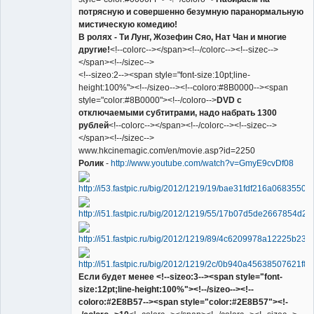
потрясную и совершенно безумную паранормальную
мистическую комедию!
В ролях - Ти Лунг, Жозефин Сяо, Нат Чан и многие
другие!
<!--colorc--></span><!--/colorc--><!--sizec-->
</span><!--/sizec-->
<!--sizeo:2--><span style="font-size:10pt;line-
height:100%"><!--/sizeo--><!--coloro:#8B0000--><span
style="color:#8B0000"><!--/coloro-->
DVD с
отключаемыми субтитрами, надо набрать 1300
рублей
<!--colorc--></span><!--/colorc--><!--sizec-->
</span><!--/sizec-->
www.hkcinemagic.com/en/movie.asp?id=2250
Ролик
-
http://www.youtube.com/watch?v=GmyE9cvDf08
Если будет менее <!--sizeo:3--><span style="font-
size:12pt;line-height:100%"><!--/sizeo--><!--
coloro:#2E8B57--><span style="color:#2E8B57"><!-