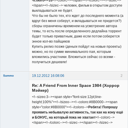
-/coloro-->10
<!--colorc--></span><!--/colorc--><!--sizec-->
</span><!--/sizec--> человек, фильм в открытом доступе
выкладываться не будет.
Что бы не было тех, кто ждет до последнего момента (а
вдруг без меня соберут, и вкладываться не придется?)
сборы ограничены временем на усмотрение автора
темы, то есть после определенного дедлайна торрент
будет только приватным, даже если потом соберется
энное кол-во пайщиков
Купить релиз позже (деньги пойдут на новые проекты)
можно, но по сумме минимального пая, которым
вложились участники. Вложиться сейчас со всеми -
получиться дешевле!
19.12.2012 16:08:06
2
Sammo
Member
Re: A Friend From Inner Space 1984 (Хоррор
Неактивен
Мэйкер)
<!--sizeo:3--><span style="font-size:12pt;line-
height:100%"><!--/sizeo--><!--coloro:#8B0000--><span
style="color:#8B0000"><!--/coloro-->
Ребята! Попрошу
проявить небывалую активность, так как на кону ещё
и БОНУС, на который пока не хватает
<!--colorc-->
</span><!--/colorc--><!--sizec--></span><!--/sizec-->