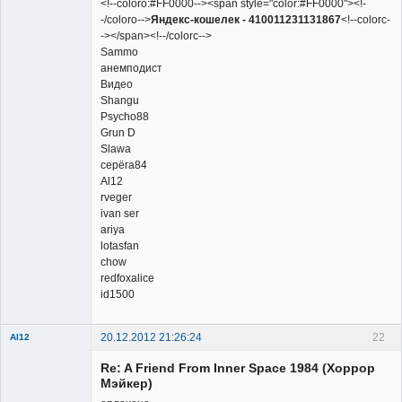
<!--coloro:#FF0000--><span style="color:#FF0000"><!-
-/coloro-->
Яндекс-кошелек - 410011231131867
<!--colorc-
-></span><!--/colorc-->
Sammo
анемподист
Видео
Shangu
Psycho88
Grun D
Slawa
серёга84
Al12
rveger
ivan ser
ariya
lotasfan
chow
redfoxalice
id1500
20.12.2012 21:26:24
22
Al12
Member
Re: A Friend From Inner Space 1984 (Хоррор
Неактивен
Мэйкер)