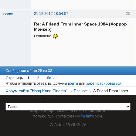
Неактивен
21.12.2012 18:54:07
25
rveger
Re: A Friend From Inner Space 1984 (Хоррор
Мэйкер)
Оплачено
!!!
Member
Неактивен
Сообщения с 1 по 25 из 33
Страницы
1
2
Далее
Чтобы отправить ответ, вы должны
войти
или
зарегистрироваться
Форум сайта "Hong Kong Cinema"
→
Разное
→
A Friend From Inner
Space 1984 (Хоррор Мэйкер)
Материал сайта hkcinema.ru защищен
авторским правом. Перепечатка возможна
только при согласовании с автором.
Форум работает на
PunBB
© Akira, 1998-2026