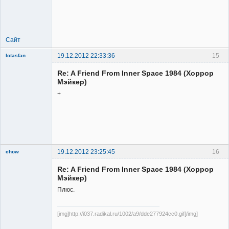
Member
Неактивен
Сайт
19.12.2012 22:33:36
15
lotasfan
Member
Re: A Friend From Inner Space 1984 (Хоррор
Неактивен
Мэйкер)
+
19.12.2012 23:25:45
16
chow
Re: A Friend From Inner Space 1984 (Хоррор
Мэйкер)
Плюс.
[img]http://i037.radikal.ru/1002/a9/dde277924cc0.gif[/img]
Member
Неактивен