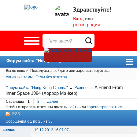
Здравствуйте!
Вход
или
регистрация
Форум сайта "Hong Kong Cinema"
Вы не вошли.
Пожалуйста, войдите или зарегистрируйтесь.
Форум
Активные темы
Темы без ответов
Новости
→
A Friend From
Форум сайта "Hong Kong Cinema"
→
Разное
Пользователи
Inner Space 1984 (Хоррор Мэйкер)
Поиск
Страницы
1
2
Далее
Чтобы отправить ответ, вы должны
войти
или
зарегистрироваться
RSS
Сообщения с 1 по 25 из 33
19.12.2012 16:07:07
1
Sammo
Member