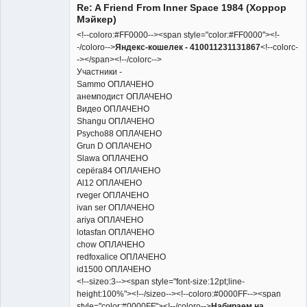
Re: A Friend From Inner Space 1984 (Хоррор
Неактивен
Мэйкер)
<!--coloro:#FF0000--><span style="color:#FF0000"><!-
-/coloro-->
Яндекс-кошелек - 410011231131867
<!--colorc-
-></span><!--/colorc-->
Участники -
Sammo ОПЛАЧЕНО
анемподист ОПЛАЧЕНО
Видео ОПЛАЧЕНО
Shangu ОПЛАЧЕНО
Psycho88 ОПЛАЧЕНО
Grun D ОПЛАЧЕНО
Slawa ОПЛАЧЕНО
серёга84 ОПЛАЧЕНО
Al12 ОПЛАЧЕНО
rveger ОПЛАЧЕНО
ivan ser ОПЛАЧЕНО
ariya ОПЛАЧЕНО
lotasfan ОПЛАЧЕНО
chow ОПЛАЧЕНО
redfoxalice ОПЛАЧЕНО
id1500 ОПЛАЧЕНО
<!--sizeo:3--><span style="font-size:12pt;line-
height:100%"><!--/sizeo--><!--coloro:#0000FF--><span
style="color:#0000FF"><!--/coloro-->
Набираем на