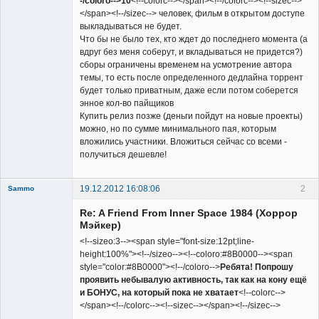
-/coloro-->10
<!--colorc--></span><!--/colorc--><!--sizec-->
</span><!--/sizec--> человек, фильм в открытом доступе
выкладываться не будет.
Что бы не было тех, кто ждет до последнего момента (а
вдруг без меня соберут, и вкладываться не придется?)
сборы ограничены временем на усмотрение автора
темы, то есть после определенного дедлайна торрент
будет только приватным, даже если потом соберется
энное кол-во пайщиков
Купить релиз позже (деньги пойдут на новые проекты)
можно, но по сумме минимального пая, которым
вложились участники. Вложиться сейчас со всеми -
получиться дешевле!
19.12.2012 16:08:06
2
Sammo
Member
Re: A Friend From Inner Space 1984 (Хоррор
Неактивен
Мэйкер)
<!--sizeo:3--><span style="font-size:12pt;line-
height:100%"><!--/sizeo--><!--coloro:#8B0000--><span
style="color:#8B0000"><!--/coloro-->
Ребята! Попрошу
проявить небывалую активность, так как на кону ещё
и БОНУС, на который пока не хватает
<!--colorc-->
</span><!--/colorc--><!--sizec--></span><!--/sizec-->