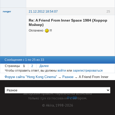
Неактивен
21.12.2012 18:54:07
25
rveger
Re: A Friend From Inner Space 1984 (Хоррор
Мэйкер)
Оплачено
!!!
Member
Неактивен
Сообщения с 1 по 25 из 33
Страницы
1
2
Далее
Чтобы отправить ответ, вы должны
войти
или
зарегистрироваться
Форум сайта "Hong Kong Cinema"
→
Разное
→
A Friend From Inner
Space 1984 (Хоррор Мэйкер)
Материал сайта hkcinema.ru защищен
авторским правом. Перепечатка возможна
только при согласовании с автором.
Форум работает на
PunBB
© Akira, 1998-2026