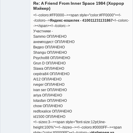
Re: A Friend From Inner Space 1984 (Хоррор
Неактивен
Мэйкер)
<!--coloro:#FF0000--><span style="color:#FF0000"><!-
-/coloro-->
Яндекс-кошелек - 410011231131867
<!--colorc-
-></span><!--/colorc-->
Участники -
Sammo ОПЛАЧЕНО
анемподист ОПЛАЧЕНО
Видео ОПЛАЧЕНО
Shangu ОПЛАЧЕНО
Psycho88 ОПЛАЧЕНО
Grun D ОПЛАЧЕНО
Slawa ОПЛАЧЕНО
серёга84 ОПЛАЧЕНО
Al12 ОПЛАЧЕНО
rveger ОПЛАЧЕНО
ivan ser ОПЛАЧЕНО
ariya ОПЛАЧЕНО
lotasfan ОПЛАЧЕНО
chow ОПЛАЧЕНО
redfoxalice ОПЛАЧЕНО
id1500 ОПЛАЧЕНО
<!--sizeo:3--><span style="font-size:12pt;line-
height:100%"><!--/sizeo--><!--coloro:#0000FF--><span
style="color:#0000FF"><!--/coloro-->
Набираем на