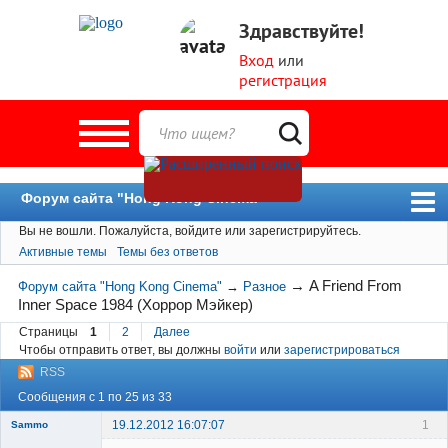
Здравствуйте!
Вход
или
регистрация
Форум сайта "Hong Kong Cinema"
Вы не вошли.
Пожалуйста, войдите или зарегистрируйтесь.
Форум
Активные темы
Темы без ответов
Новости
→
A Friend From
Форум сайта "Hong Kong Cinema"
→
Разное
Пользователи
Inner Space 1984 (Хоррор Мэйкер)
Поиск
Страницы
1
2
Далее
Чтобы отправить ответ, вы должны
войти
или
зарегистрироваться
RSS
Сообщения с 1 по 25 из 33
19.12.2012 16:07:07
1
Sammo
Member