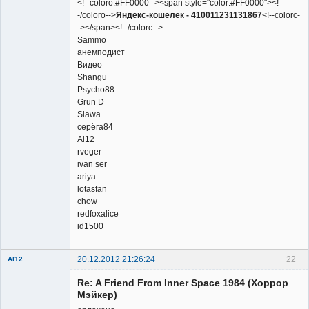
<!--coloro:#FF0000--><span style="color:#FF0000"><!-
-/coloro-->
Яндекс-кошелек - 410011231131867
<!--colorc-
-></span><!--/colorc-->
Sammo
анемподист
Видео
Shangu
Psycho88
Grun D
Slawa
серёга84
Al12
rveger
ivan ser
ariya
lotasfan
chow
redfoxalice
id1500
20.12.2012 21:26:24
22
Al12
Member
Re: A Friend From Inner Space 1984 (Хоррор
Неактивен
Мэйкер)