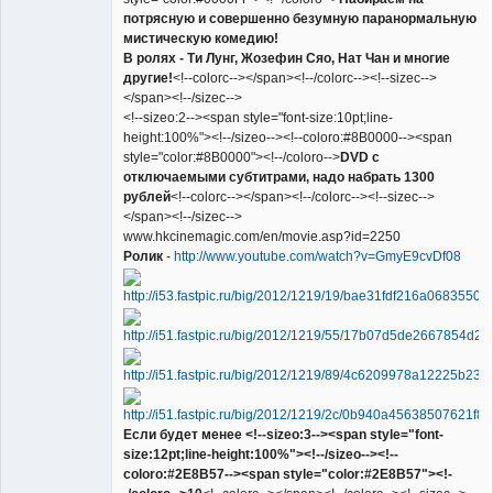
потрясную и совершенно безумную паранормальную
мистическую комедию!
В ролях - Ти Лунг, Жозефин Сяо, Нат Чан и многие
другие!
<!--colorc--></span><!--/colorc--><!--sizec-->
</span><!--/sizec-->
<!--sizeo:2--><span style="font-size:10pt;line-
height:100%"><!--/sizeo--><!--coloro:#8B0000--><span
style="color:#8B0000"><!--/coloro-->
DVD с
отключаемыми субтитрами, надо набрать 1300
рублей
<!--colorc--></span><!--/colorc--><!--sizec-->
</span><!--/sizec-->
www.hkcinemagic.com/en/movie.asp?id=2250
Ролик
-
http://www.youtube.com/watch?v=GmyE9cvDf08
Если будет менее <!--sizeo:3--><span style="font-
size:12pt;line-height:100%"><!--/sizeo--><!--
coloro:#2E8B57--><span style="color:#2E8B57"><!-