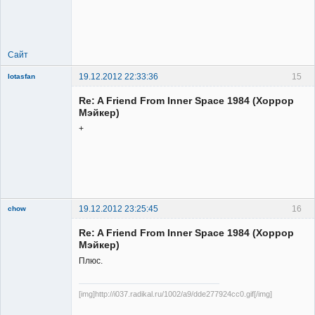
Member
Неактивен
Сайт
19.12.2012 22:33:36
15
lotasfan
Member
Re: A Friend From Inner Space 1984 (Хоррор
Неактивен
Мэйкер)
+
19.12.2012 23:25:45
16
chow
Re: A Friend From Inner Space 1984 (Хоррор
Мэйкер)
Плюс.
[img]http://i037.radikal.ru/1002/a9/dde277924cc0.gif[/img]
Member
Неактивен