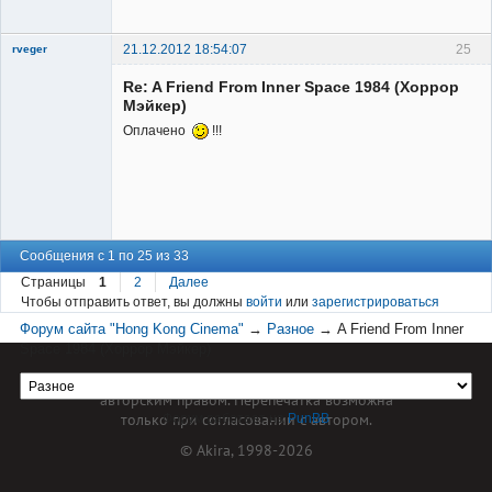
Неактивен
21.12.2012 18:54:07
25
rveger
Re: A Friend From Inner Space 1984 (Хоррор
Мэйкер)
Оплачено
!!!
Member
Неактивен
Сообщения с 1 по 25 из 33
Страницы
1
2
Далее
Чтобы отправить ответ, вы должны
войти
или
зарегистрироваться
Форум сайта "Hong Kong Cinema"
→
Разное
→
A Friend From Inner
Space 1984 (Хоррор Мэйкер)
Материал сайта hkcinema.ru защищен
авторским правом. Перепечатка возможна
только при согласовании с автором.
Форум работает на
PunBB
© Akira, 1998-2026