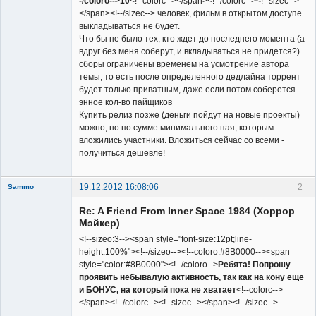
-/coloro-->10
<!--colorc--></span><!--/colorc--><!--sizec-->
</span><!--/sizec--> человек, фильм в открытом доступе
выкладываться не будет.
Что бы не было тех, кто ждет до последнего момента (а
вдруг без меня соберут, и вкладываться не придется?)
сборы ограничены временем на усмотрение автора
темы, то есть после определенного дедлайна торрент
будет только приватным, даже если потом соберется
энное кол-во пайщиков
Купить релиз позже (деньги пойдут на новые проекты)
можно, но по сумме минимального пая, которым
вложились участники. Вложиться сейчас со всеми -
получиться дешевле!
19.12.2012 16:08:06
2
Sammo
Member
Re: A Friend From Inner Space 1984 (Хоррор
Неактивен
Мэйкер)
<!--sizeo:3--><span style="font-size:12pt;line-
height:100%"><!--/sizeo--><!--coloro:#8B0000--><span
style="color:#8B0000"><!--/coloro-->
Ребята! Попрошу
проявить небывалую активность, так как на кону ещё
и БОНУС, на который пока не хватает
<!--colorc-->
</span><!--/colorc--><!--sizec--></span><!--/sizec-->