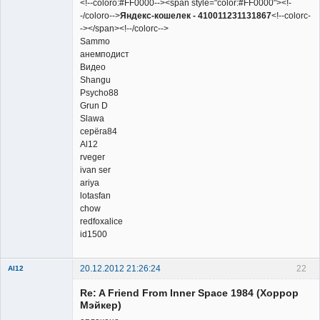
<!--coloro:#FF0000--><span style="color:#FF0000"><!-
-/coloro-->
Яндекс-кошелек - 410011231131867
<!--colorc-
-></span><!--/colorc-->
Sammo
анемподист
Видео
Shangu
Psycho88
Grun D
Slawa
серёга84
Al12
rveger
ivan ser
ariya
lotasfan
chow
redfoxalice
id1500
20.12.2012 21:26:24
22
Al12
Member
Re: A Friend From Inner Space 1984 (Хоррор
Неактивен
Мэйкер)