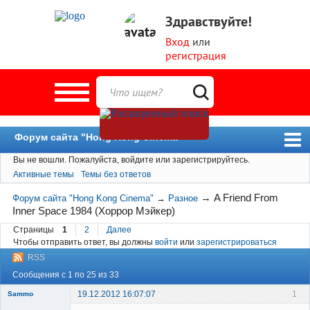
Здравствуйте!
Вход
или
регистрация
Форум сайта "Hong Kong Cinema"
Вы не вошли.
Пожалуйста, войдите или зарегистрируйтесь.
Форум
Активные темы
Темы без ответов
Новости
→
A Friend From
Форум сайта "Hong Kong Cinema"
→
Разное
Пользователи
Inner Space 1984 (Хоррор Мэйкер)
Поиск
Страницы
1
2
Далее
Чтобы отправить ответ, вы должны
войти
или
зарегистрироваться
RSS
Сообщения с 1 по 25 из 33
19.12.2012 16:07:07
1
Sammo
Member