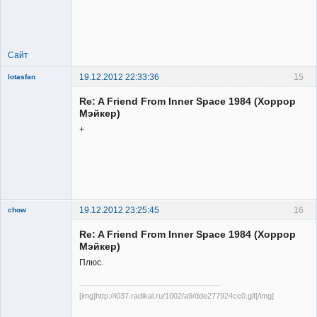
Member
Неактивен
Сайт
19.12.2012 22:33:36
15
lotasfan
Member
Re: A Friend From Inner Space 1984 (Хоррор
Неактивен
Мэйкер)
+
19.12.2012 23:25:45
16
chow
Re: A Friend From Inner Space 1984 (Хоррор
Мэйкер)
Плюс.
[img]http://i037.radikal.ru/1002/a9/dde277924cc0.gif[/img]
Member
Неактивен