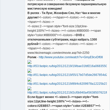
потрясную и совершенно безумную паранормальную
мистическую комедию!
В ролях - Ти Лунг, Жозефин Сяо, Нат Чан и многие
другие!
<!--colorc--></span><!--/colorc--><!--sizec-->
</span><!--/sizec-->
<!--sizeo:2--><span style="font-size:10pt;line-
height:100%"><!--/sizeo--><!--coloro:#8B0000--><span
style="color:#8B0000"><!--/coloro-->
DVD с
отключаемыми субтитрами, надо набрать 1300
рублей
<!--colorc--></span><!--/colorc--><!--sizec-->
</span><!--/sizec-->
www.hkcinemagic.com/en/movie.asp?id=2250
Ролик
-
http://www.youtube.com/watch?v=GmyE9cvDf08
Если будет менее <!--sizeo:3--><span style="font-
size:12pt;line-height:100%"><!--/sizeo--><!--
coloro:#2E8B57--><span style="color:#2E8B57"><!-