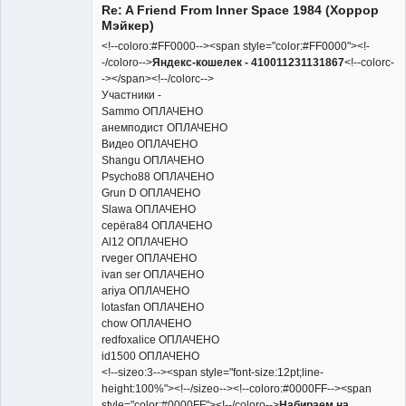
Re: A Friend From Inner Space 1984 (Хоррор
Неактивен
Мэйкер)
<!--coloro:#FF0000--><span style="color:#FF0000"><!-
-/coloro-->
Яндекс-кошелек - 410011231131867
<!--colorc-
-></span><!--/colorc-->
Участники -
Sammo ОПЛАЧЕНО
анемподист ОПЛАЧЕНО
Видео ОПЛАЧЕНО
Shangu ОПЛАЧЕНО
Psycho88 ОПЛАЧЕНО
Grun D ОПЛАЧЕНО
Slawa ОПЛАЧЕНО
серёга84 ОПЛАЧЕНО
Al12 ОПЛАЧЕНО
rveger ОПЛАЧЕНО
ivan ser ОПЛАЧЕНО
ariya ОПЛАЧЕНО
lotasfan ОПЛАЧЕНО
chow ОПЛАЧЕНО
redfoxalice ОПЛАЧЕНО
id1500 ОПЛАЧЕНО
<!--sizeo:3--><span style="font-size:12pt;line-
height:100%"><!--/sizeo--><!--coloro:#0000FF--><span
style="color:#0000FF"><!--/coloro-->
Набираем на