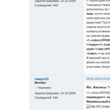
С переездом Ази
Зарегистрирован:
14.10.2009
"народных перево
Сообщений:
446
допускались бы 
пока
, почти нич
себя притока но
карантине"?))) 
совсем гипотети
появиться мнени
не совсем правил
<!--coloro:#FF0
></span><!--/col
style="color:#F
-/colorc-->
во изб
В верхней части
можно на любой 
участника сборо
смерч11
09.01.2013 10:22
Member
Re: Анонсы "
Неактивен
<!--coloro:#FF000
Зарегистрирован:
14.10.2009
переведен<!--siz
Сообщений:
446
Минимальный в