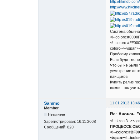
http://hkmdb.com
http://www.hkcin
Система обычная
<!--coloro:#0000F
<!--coloro:#FF000
colorc--></span><
Проблему халяв
Если будет мене
Что бы не было 
усмотрение авто
пайщиков
Купить релиз по
всеми - получит
Sammo
11.01.2013 13:46
Member
Re: Анонсы "
Неактивен
<!--sizeo:3--><sp
Зарегистрирован:
16.11.2008
ПРОЦЕССЕ СБ
Сообщений:
820
<!--coloro:#BF0
</span><!--/color