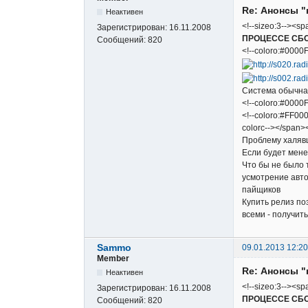
Re: Анонсы "
Неактивен
<!--sizeo:3--><sp
Зарегистрирован:
16.11.2008
ПРОЦЕССЕ СБ
Сообщений:
820
<!--coloro:#0000F
Система обычная
<!--coloro:#0000F
<!--coloro:#FF000
colorc--></span><
Проблему халяв
Если будет мене
Что бы не было 
усмотрение авто
пайщиков
Купить релиз по
всеми - получит
Sammo
09.01.2013 12:20
Member
Re: Анонсы "
Неактивен
<!--sizeo:3--><sp
Зарегистрирован:
16.11.2008
ПРОЦЕССЕ СБ
Сообщений:
820