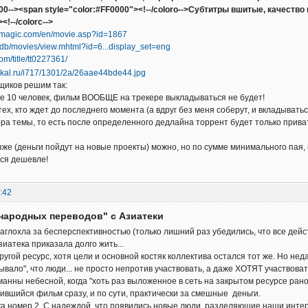
000--><span style="color:#FF0000"><!--/coloro-->Субтитры вшитые, качеств
<!--/colorc-->
emagic.com/en/movie.asp?id=1867
/db/movies/view.mhtml?id=6...display_set=eng
om/title/tt0227361/
щиков решим так:
е 10 человек, фильм ВООБЩЕ на трекере выкладываться не будет!
тех, кто ждет до последнего момента (а вдруг без меня соберут, и вкладыват
ра темы, то есть после определенного дедлайна торрент будет только прива
зже (деньги пойдут на новые проекты) можно, но по сумме минимального пая,
ься дешевле!
:42
народных переводов" с Азиатеки
заглохла за бесперспективностью (только лишний раз убедились, что все де
Азиатека приказала долго жить...
угой ресурс, хотя цели и основной костяк коллектива остался тот же. Но нед
ывало", что люди... не просто непротив участвовать, а даже ХОТЯТ участвоват
манны небесной, когда "хоть раз выложенное в сеть на закрытом ресурсе рано
ившийся фильм сразу, и по сути, практически за смешные деньги.
а номер 2. С надеждой, что появились новые люди, разделяющие наши интер