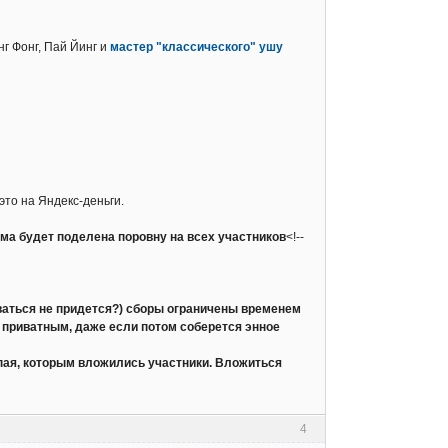
г Фонг, Пай Йинг и
мастер "классического" ушу
это на Яндекс-деньги.
умма будет поделена поровну на всех участников
<!--
дываться не придется?) сборы ограничены временем
о приватным, даже если потом соберется энное
 пая, которым вложились участники. Вложиться
4