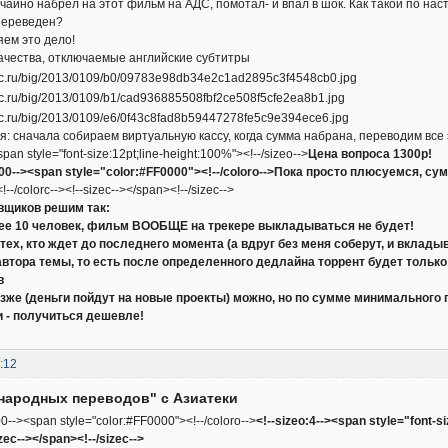
учайно набрел на этот фильм на АДС, помотал- и впал в шок. Как такой по на
 переведен?
ем это дело!
ачества, отключаемые английские субтитры
: сначала собираем виртуальную кассу, когда сумма набрана, переводим все 
span style="font-size:12pt;line-height:100%"><!--/sizeo-->
Цена вопроса 1300р!
000--><span style="color:#FF0000"><!--/coloro-->Пока просто плюсуемся, с
--/colorc--><!--sizec--></span><!--/sizec-->
вщиков решим так:
ее 10 человек, фильм ВООБЩЕ на трекере выкладываться не будет!
 тех, кто ждет до последнего момента (а вдруг без меня соберут, и вкла
автора темы, то есть после определенного дедлайна торрент будет тольк
в
озже (деньги пойдут на новые проекты) можно, но по сумме минимального
и - получиться дешевле!
:12
народных переводов" с Азиатеки
0--><span style="color:#FF0000"><!--/coloro-->
<!--sizeo:4--><span style="font-s
ec--></span><!--/sizec-->