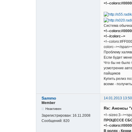
<!--coloro:#0000
Система обычная
<!--coloro:#000
<!--/colorc-->
<!--coloro:#FF000
colorc--></span><
Проблему халяв
Если будет мене
Что бы не было 
усмотрение авто
пайщиков
Купить релиз по
всеми - получит
Sammo
14.01.2013 13:50
Member
Re: Анонсы "
Неактивен
<!--sizeo:3--><sp
Зарегистрирован:
16.11.2008
ПРОЦЕССЕ СБ
Сообщений:
820
<!--coloro:#000
В ролях - Кенни 