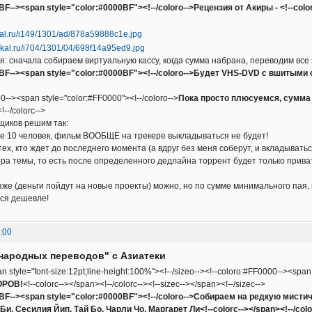
BF--><span style="color:#0000BF"><!--/coloro-->Рецензия от Акиры - <!--color
: сначала собираем виртуальную кассу, когда сумма набрана, переводим все 
0BF--><span style="color:#0000BF"><!--/coloro-->Будет VHS-DVD с вшитыми 
0--><span style="color:#FF0000"><!--/coloro-->
Пока просто плюсуемся, сумма 
!--/colorc-->
щиков решим так:
е 10 человек, фильм ВООБЩЕ на трекере выкладываться не будет!
тех, кто ждет до последнего момента (а вдруг без меня соберут, и вкладыват
ра темы, то есть после определенного дедлайна торрент будет только прива
зже (деньги пойдут на новые проекты) можно, но по сумме минимального пая,
ься дешевле!
:00
народных переводов" с Азиатеки
an style="font-size:12pt;line-height:100%"><!--/sizeo--><!--coloro:#FF0000--><span
ОРОВ!
<!--colorc--></span><!--/colorc--><!--sizec--></span><!--/sizec-->
0BF--><span style="color:#0000BF"><!--/coloro-->Собираем на редкую мист
Би, Сесилия Йип, Тай Бо, Чарли Чо, Маргарет Ли<!--colorc--></span><!--/colo