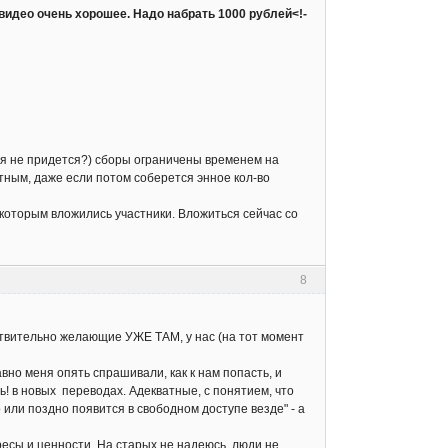
о видео очень хорошее. Надо набрать 1000 рублей<!-
ься не придется?) сборы ограничены временем на
тным, даже если потом соберется энное кол-во
 которым вложились участники. Вложиться сейчас со
8
йствительно желающие УЖЕ ТАМ, у нас (на тот момент
авно меня опять спрашивали, как к нам попасть, и
ь! в новых переводах. Адекватные, с понятием, что
 или поздно появится в свободном доступе везде" - а
есы и ценности. На старых не надеюсь, люди не