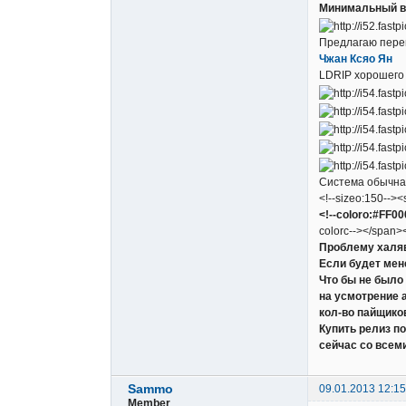
Минимальный в
Предлагаю перев
Чжан Ксяо Ян
LDRIP хорошего 
Система обычная
<!--sizeo:150--><
<!--coloro:#FF0
colorc--></span><!
Проблему халя
Если будет мен
Что бы не было
на усмотрение 
кол-во пайщико
Купить релиз п
сейчас со всем
Sammo
09.01.2013 12:15
Member