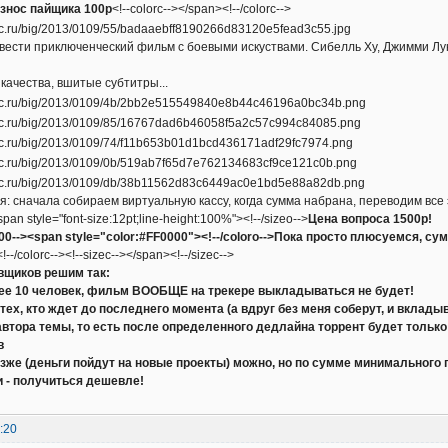
знос пайщика 100р
<!--colorc--></span><!--/colorc-->
ести приключенческий фильм с боевыми искуствами. Сибелль Ху, Джимми Лун
качества, вшитые субтитры...
: сначала собираем виртуальную кассу, когда сумма набрана, переводим все 
span style="font-size:12pt;line-height:100%"><!--/sizeo-->
Цена вопроса 1500р!
000--><span style="color:#FF0000"><!--/coloro-->Пока просто плюсуемся, с
--/colorc--><!--sizec--></span><!--/sizec-->
вщиков решим так:
ее 10 человек, фильм ВООБЩЕ на трекере выкладываться не будет!
 тех, кто ждет до последнего момента (а вдруг без меня соберут, и вкла
автора темы, то есть после определенного дедлайна торрент будет тольк
в
озже (деньги пойдут на новые проекты) можно, но по сумме минимального
и - получиться дешевле!
:20