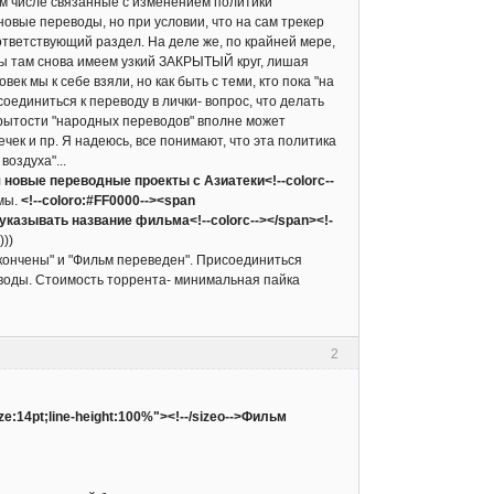
ом числе связанные с изменением политики
 новые переводы, но при условии, что на сам трекер
оответствующий раздел. На деле же, по крайней мере,
 мы там снова имеем узкий ЗАКРЫТЫЙ круг, лишая
к мы к себе взяли, но как быть с теми, кто пока "на
оединиться к переводу в лички- вопрос, что делать
крытости "народных переводов" вполне может
ек и пр. Я надеюсь, все понимают, что эта политика
воздуха"...
ся новые переводные проекты с Азиатеки<!--colorc--
емы.
<!--coloro:#FF0000--><span
указывать название фильма<!--colorc--></span><!-
))
 окончены" и "Фильм переведен". Присоединиться
еводы. Стоимость торрента- минимальная пайка
2
ize:14pt;line-height:100%"><!--/sizeo-->Фильм