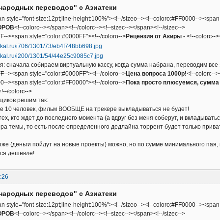
народных переводов" с Азиатеки
an style="font-size:12pt;line-height:100%"><!--/sizeo--><!--coloro:#FF0000--><span
ОРОВ
<!--colorc--></span><!--/colorc--><!--sizec--></span><!--/sizec-->
F--><span style="color:#0000FF"><!--/coloro-->
Рецензия от Акиры -
<!--colorc--
: сначала собираем виртуальную кассу, когда сумма набрана, переводим все 
F--><span style="color:#0000FF"><!--/coloro-->
Цена вопроса 1000р!
<!--colorc--
0--><span style="color:#FF0000"><!--/coloro-->
Пока просто плюсуемся, сумма 
!--/colorc-->
щиков решим так:
е 10 человек, фильм ВООБЩЕ на трекере выкладываться не будет!
тех, кто ждет до последнего момента (а вдруг без меня соберут, и вкладыват
ра темы, то есть после определенного дедлайна торрент будет только прива
зже (деньги пойдут на новые проекты) можно, но по сумме минимального пая,
ься дешевле!
:26
народных переводов" с Азиатеки
an style="font-size:12pt;line-height:100%"><!--/sizeo--><!--coloro:#FF0000--><span
ОРОВ
<!--colorc--></span><!--/colorc--><!--sizec--></span><!--/sizec-->