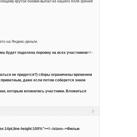
стоящему крутой боевик выпал из нашего поля зрения
это на Яндекс-деньги.
умма будет поделена поровну на всех участников
<!--
дываться не придется?) сборы ограничены временем
о приватным, даже если потом соберется энное
 пая, которым вложились участники. Вложиться
3
ize:14pt;line-height:100%"><!--/sizeo-->Фильм