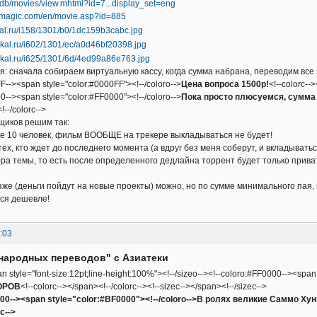
/db/movies/view.mhtml?id=7...display_set=eng
emagic.com/en/movie.asp?id=885
: сначала собираем виртуальную кассу, когда сумма набрана, переводим все 
F--><span style="color:#0000FF"><!--/coloro-->
Цена вопроса 1500р!
<!--colorc--
0--><span style="color:#FF0000"><!--/coloro-->
Пока просто плюсуемся, сумма 
!--/colorc-->
щиков решим так:
е 10 человек, фильм ВООБЩЕ на трекере выкладываться не будет!
тех, кто ждет до последнего момента (а вдруг без меня соберут, и вкладыват
ра темы, то есть после определенного дедлайна торрент будет только прива
зже (деньги пойдут на новые проекты) можно, но по сумме минимального пая,
ься дешевле!
:03
народных переводов" с Азиатеки
an style="font-size:12pt;line-height:100%"><!--/sizeo--><!--coloro:#FF0000--><span
ОРОВ
<!--colorc--></span><!--/colorc--><!--sizec--></span><!--/sizec-->
000--><span style="color:#BF0000"><!--/coloro-->В ролях великие Саммо Хунг
c-->