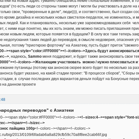
атеки на новый адрес туманно обещались некие глобальные изменения, в т
дов" (то есть люди со стороны также могут / могли бы участвовать в доле на
только свои, "проверенные в деле", люди)))), и соответственно, был создан с
его кроме дизайна и нескольких новых свистелок-перделок, не изменилось, и
вых людей. Как и планировалось, несколько уже зарекомендовавших себя челове
Нет, с ними еще понятно, мы их хоть знаем, им можно писать приглашения прис
чески новым людям, которые появятся в будущем? В силу все таки теперь за
е недопускания таких людей до переводов, в смысле недоверия, опасения утеч
ьная, потому "приоткрою форточку" на Азиатеку, пусть будет приток "свежего 
000--><span style="color:#FF0000"><!--/coloro-->Здесь будут анонсировать
orc-->
, надеюсь,
Sammo
меня поддержит, и будет также анонсировать свои т
F0000"><!--/coloro-->Желающим участвовать можно / нужно плюсоваться и 
ежание путаницы (потому как анонсов скорее всего будет по несколько за раз)
 анонса будет указано, на какой стадии проект: "В процессе сборов", "Сборы
стадии, в случае последних двух вариантов деньги пойдут на Бонусные пер
в на данном проекте
:48
народных переводов" с Азиатеки
0--><span style="color:#FF0000"><!--/coloro-->
<!--sizeo:4--><span style="font-s
ec--></span><!--/sizec-->
знос пайщика 100р
<!--colorc--></span><!--/colorc-->