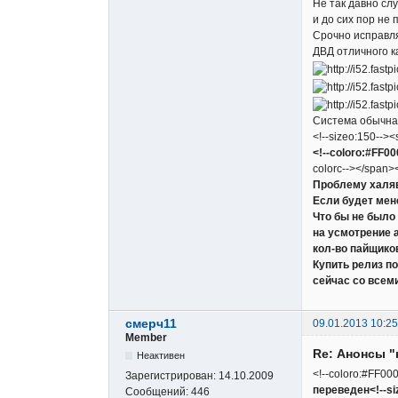
Не так давно сл
и до сих пор не
Срочно исправля
ДВД отличного к
Система обычная
<!--sizeo:150--><
<!--coloro:#FF0
colorc--></span><!
Проблему халя
Если будет мен
Что бы не было
на усмотрение 
кол-во пайщико
Купить релиз п
сейчас со всем
смерч11
09.01.2013 10:25
Member
Re: Анонсы "
Неактивен
<!--coloro:#FF000
Зарегистрирован:
14.10.2009
переведен<!--siz
Сообщений:
446