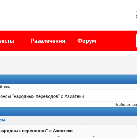
ексты
Развлечения
Форум
йтесь.
онсы "народных переводов" с Азиатеки
Чтобы отпра
:04
народных переводов" с Азиатеки