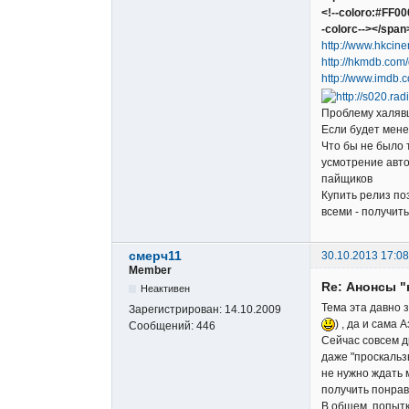
<!--coloro:#FF0
-colorc--></span>
http://www.hkcin
http://hkmdb.com
http://www.imdb.c
Проблему халяв
Если будет мене
Что бы не было 
усмотрение авто
пайщиков
Купить релиз по
всеми - получит
смерч11
30.10.2013 17:08
Member
Re: Анонсы "
Неактивен
Тема эта давно 
Зарегистрирован:
14.10.2009
) , да и сама 
Сообщений:
446
Сейчас совсем др
даже "проскальз
не нужно ждать 
получить понрав
В общем, попытк