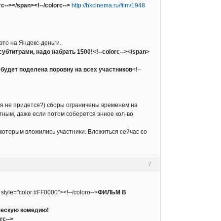
c--></span><!--/colorc-->
http://hkcinema.ru/film/1948
это на Яндекс-деньги.
субтитрами, надо набрать 1500!<!--colorc--></span>
будет поделена поровну на всех участников
<!--
ься не придется?) сборы ограничены временем на
тным, даже если потом соберется энное кол-во
 которым вложились участники. Вложиться сейчас со
7
 style="color:#FF0000"><!--/coloro-->
ФИЛЬМ В
ическую комедию!
rc-->