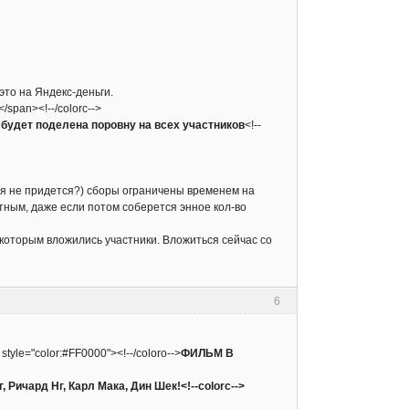
это на Яндекс-деньги.
></span><!--/colorc-->
будет поделена поровну на всех участников
<!--
ься не придется?) сборы ограничены временем на
тным, даже если потом соберется энное кол-во
 которым вложились участники. Вложиться сейчас со
6
 style="color:#FF0000"><!--/coloro-->
ФИЛЬМ В
, Ричард Нг, Карл Мака, Дин Шек!<!--colorc-->