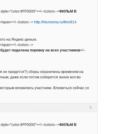
 style="color:#FF0000"><!--/coloro-->
ФИЛЬМ В
></span><!--/colorc-->
http://hkcinema.ru/film/914
это на Яндекс-деньги.
></span><!--/colorc-->
будет поделена поровну на всех участников
<!--
ься не придется?) сборы ограничены временем на
тным, даже если потом соберется энное кол-во
 которым вложились участники. Вложиться сейчас со
5
 style="color:#FF0000"><!--/coloro-->
ФИЛЬМ В