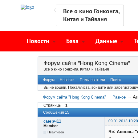
Все о кино Гонконга,
Китая и Тайваня
Новости
База
Данные
Т
Форум сайта "Hong Kong Cinema"
Все о кино Гонконга, Китая и Тайваня
Форум
Новости
Пользователи
Поиск
Вы не вошли.
Пожалуйста, войдите или зарегистриру
→
Ан
Форум сайта "Hong Kong Cinema"
→
Разное
Страницы
1
Сообщения 15
смерч11
09.01.2013 10:20
Member
Re: Анонсы "
Неактивен