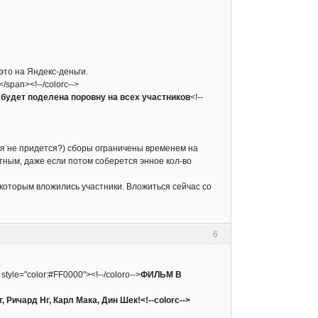
это на Яндекс-деньги.
></span><!--/colorc-->
будет поделена поровну на всех участников
<!--
ься не придется?) сборы ограничены временем на
тным, даже если потом соберется энное кол-во
 которым вложились участники. Вложиться сейчас со
6
 style="color:#FF0000"><!--/coloro-->
ФИЛЬМ В
, Ричард Нг, Карл Мака, Дин Шек!<!--colorc-->