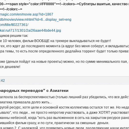
000--><span style="color:#FF0000"><!--/coloro-->Субтитры вшитые, качеств
<!--/colorc-->
emagic.com/en/movie.asp?id=1867
/db/movies/view.mhtml?id=6...display_set=eng
om/title/tt0227361/
щиков решим так:
е 10 человек, фильм ВООБЩЕ на трекере выкладываться не будет!
тех, кто ждет до последнего момента (а вдруг без меня соберут, и вкладыват
ра темы, то есть после определенного дедлайна торрент будет только прива
зже (деньги пойдут на новые проекты) можно, но по сумме минимального пая,
ься дешевле!
:42
народных переводов" с Азиатеки
заглохла за бесперспективностью (только лишний раз убедились, что все де
Азиатека приказала долго жить...
угой ресурс, хотя цели и основной костяк коллектива остался тот же. Но нед
ывало", что люди... не просто непротив участвовать, а даже ХОТЯТ участвоват
манны небесной, когда "хоть раз выложенное в сеть на закрытом ресурсе рано
ившийся фильм сразу, и по сути, практически за смешные деньги.
а номер 2. С надеждой, что появились новые люди, разделяющие наши интер