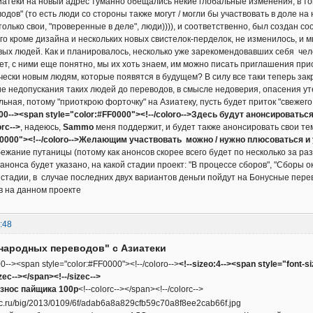
атеки на новый адрес туманно обещались некие глобальные изменения, в т
дов" (то есть люди со стороны также могут / могли бы участвовать в доле на
только свои, "проверенные в деле", люди)))), и соответственно, был создан с
его кроме дизайна и нескольких новых свистелок-перделок, не изменилось, и
вых людей. Как и планировалось, несколько уже зарекомендовавших себя челове
Нет, с ними еще понятно, мы их хоть знаем, им можно писать приглашения прис
чески новым людям, которые появятся в будущем? В силу все таки теперь за
е недопускания таких людей до переводов, в смысле недоверия, опасения утеч
ьная, потому "приоткрою форточку" на Азиатеку, пусть будет приток "свежего 
000--><span style="color:#FF0000"><!--/coloro-->Здесь будут анонсировать
orc-->
, надеюсь,
Sammo
меня поддержит, и будет также анонсировать свои т
F0000"><!--/coloro-->Желающим участвовать можно / нужно плюсоваться и 
ежание путаницы (потому как анонсов скорее всего будет по несколько за раз)
 анонса будет указано, на какой стадии проект: "В процессе сборов", "Сборы
стадии, в случае последних двух вариантов деньги пойдут на Бонусные пер
в на данном проекте
:48
народных переводов" с Азиатеки
0--><span style="color:#FF0000"><!--/coloro-->
<!--sizeo:4--><span style="font-s
ec--></span><!--/sizec-->
знос пайщика 100р
<!--colorc--></span><!--/colorc-->