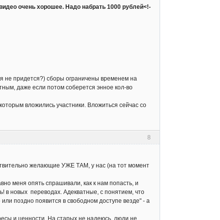
о видео очень хорошее. Надо набрать 1000 рублей<!-
ься не придется?) сборы ограничены временем на
тным, даже если потом соберется энное кол-во
 которым вложились участники. Вложиться сейчас со
8
йствительно желающие УЖЕ ТАМ, у нас (на тот момент
авно меня опять спрашивали, как к нам попасть, и
ь! в новых переводах. Адекватные, с понятием, что
 или поздно появится в свободном доступе везде" - а
есы и ценности. На старых не надеюсь, люди не