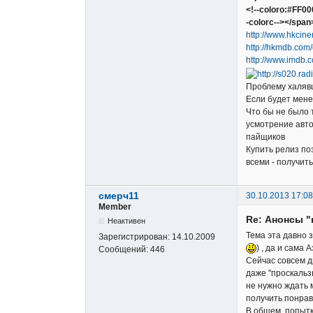
<!--coloro:#FF0
-colorc--></span>
http://www.hkcin
http://hkmdb.com
http://www.imdb.c
Проблему халяв
Если будет мене
Что бы не было 
усмотрение авто
пайщиков
Купить релиз по
всеми - получит
смерч11
30.10.2013 17:08
Member
Re: Анонсы "
Неактивен
Тема эта давно 
Зарегистрирован:
14.10.2009
) , да и сама 
Сообщений:
446
Сейчас совсем др
даже "проскальз
не нужно ждать 
получить понрав
В общем, попытк