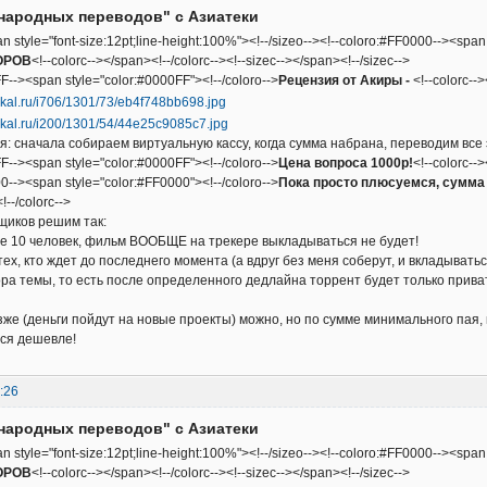
народных переводов" с Азиатеки
an style="font-size:12pt;line-height:100%"><!--/sizeo--><!--coloro:#FF0000--><span
ОРОВ
<!--colorc--></span><!--/colorc--><!--sizec--></span><!--/sizec-->
F--><span style="color:#0000FF"><!--/coloro-->
Рецензия от Акиры -
<!--colorc--
: сначала собираем виртуальную кассу, когда сумма набрана, переводим все 
F--><span style="color:#0000FF"><!--/coloro-->
Цена вопроса 1000р!
<!--colorc--
0--><span style="color:#FF0000"><!--/coloro-->
Пока просто плюсуемся, сумма 
!--/colorc-->
щиков решим так:
е 10 человек, фильм ВООБЩЕ на трекере выкладываться не будет!
тех, кто ждет до последнего момента (а вдруг без меня соберут, и вкладыват
ра темы, то есть после определенного дедлайна торрент будет только прива
зже (деньги пойдут на новые проекты) можно, но по сумме минимального пая,
ься дешевле!
:26
народных переводов" с Азиатеки
an style="font-size:12pt;line-height:100%"><!--/sizeo--><!--coloro:#FF0000--><span
ОРОВ
<!--colorc--></span><!--/colorc--><!--sizec--></span><!--/sizec-->