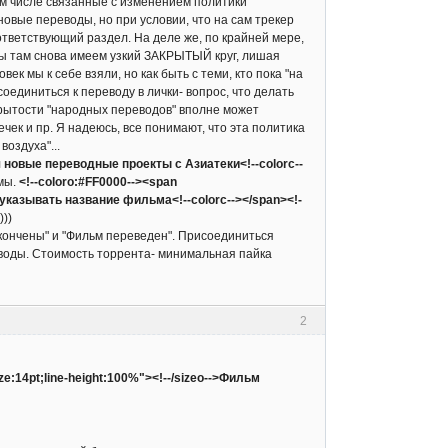
ом числе связанные с изменением политики
 новые переводы, но при условии, что на сам трекер
оответствующий раздел. На деле же, по крайней мере,
 мы там снова имеем узкий ЗАКРЫТЫЙ круг, лишая
к мы к себе взяли, но как быть с теми, кто пока "на
оединиться к переводу в лички- вопрос, что делать
крытости "народных переводов" вполне может
ек и пр. Я надеюсь, все понимают, что эта политика
воздуха"...
ся новые переводные проекты с Азиатеки<!--colorc--
емы.
<!--coloro:#FF0000--><span
указывать название фильма<!--colorc--></span><!-
))
 окончены" и "Фильм переведен". Присоединиться
еводы. Стоимость торрента- минимальная пайка
2
ize:14pt;line-height:100%"><!--/sizeo-->Фильм