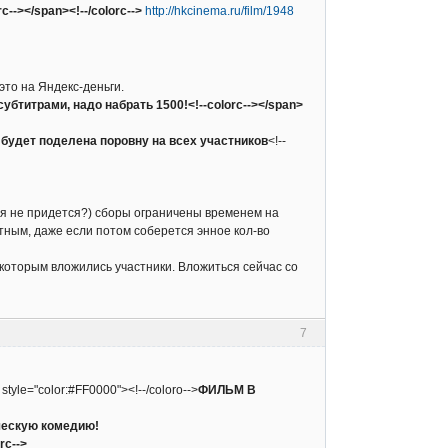
c--></span><!--/colorc-->
http://hkcinema.ru/film/1948
это на Яндекс-деньги.
субтитрами, надо набрать 1500!<!--colorc--></span>
будет поделена поровну на всех участников
<!--
ься не придется?) сборы ограничены временем на
тным, даже если потом соберется энное кол-во
 которым вложились участники. Вложиться сейчас со
7
 style="color:#FF0000"><!--/coloro-->
ФИЛЬМ В
ическую комедию!
rc-->