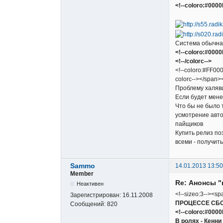
<!--coloro:#0000
Система обычная
<!--coloro:#000
<!--/colorc-->
<!--coloro:#FF000
colorc--></span><
Проблему халяв
Если будет мене
Что бы не было 
усмотрение авто
пайщиков
Купить релиз по
всеми - получит
Sammo
14.01.2013 13:50
Member
Re: Анонсы "
Неактивен
<!--sizeo:3--><sp
Зарегистрирован:
16.11.2008
ПРОЦЕССЕ СБ
Сообщений:
820
<!--coloro:#000
В ролях - Кенни 