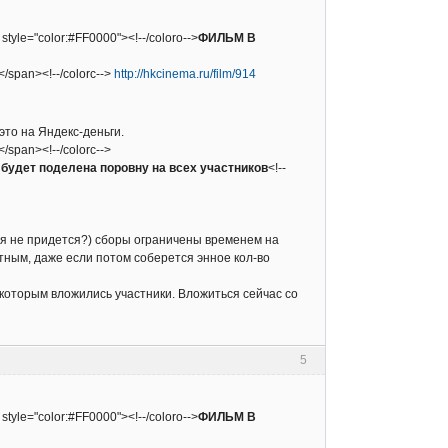
 style="color:#FF0000"><!--/coloro-->
ФИЛЬМ В
></span><!--/colorc-->
http://hkcinema.ru/film/914
это на Яндекс-деньги.
></span><!--/colorc-->
будет поделена поровну на всех участников
<!--
ься не придется?) сборы ограничены временем на
тным, даже если потом соберется энное кол-во
 которым вложились участники. Вложиться сейчас со
5
 style="color:#FF0000"><!--/coloro-->
ФИЛЬМ В