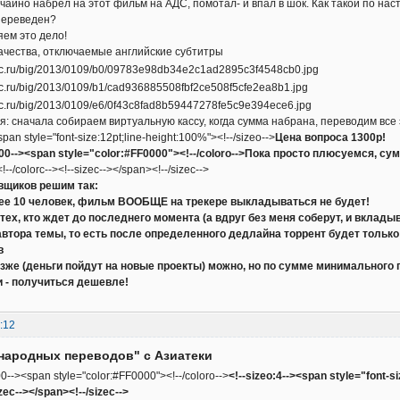
учайно набрел на этот фильм на АДС, помотал- и впал в шок. Как такой по на
 переведен?
ем это дело!
ачества, отключаемые английские субтитры
: сначала собираем виртуальную кассу, когда сумма набрана, переводим все 
span style="font-size:12pt;line-height:100%"><!--/sizeo-->
Цена вопроса 1300р!
000--><span style="color:#FF0000"><!--/coloro-->Пока просто плюсуемся, с
--/colorc--><!--sizec--></span><!--/sizec-->
вщиков решим так:
ее 10 человек, фильм ВООБЩЕ на трекере выкладываться не будет!
 тех, кто ждет до последнего момента (а вдруг без меня соберут, и вкла
автора темы, то есть после определенного дедлайна торрент будет тольк
в
озже (деньги пойдут на новые проекты) можно, но по сумме минимального
и - получиться дешевле!
:12
народных переводов" с Азиатеки
0--><span style="color:#FF0000"><!--/coloro-->
<!--sizeo:4--><span style="font-s
ec--></span><!--/sizec-->