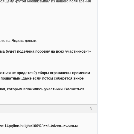
стоящему крутой боевик выпал из нашего поля зрения
это на Яндекс-деньги.
умма будет поделена поровну на всех участников
<!--
дываться не придется?) сборы ограничены временем
о приватным, даже если потом соберется энное
 пая, которым вложились участники. Вложиться
3
ize:14pt;line-height:100%"><!--/sizeo-->Фильм