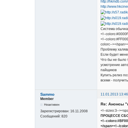
http://hkmdb.com
http://www.hkcin
Система обычная
<!--coloro:#0000F
<!--coloro:#FF000
colorc--></span><
Проблему халяв
Если будет мене
Что бы не было 
усмотрение авто
пайщиков
Купить релиз по
всеми - получит
Sammo
11.01.2013 13:46
Member
Re: Анонсы "
Неактивен
<!--sizeo:3--><sp
Зарегистрирован:
16.11.2008
ПРОЦЕССЕ СБ
Сообщений:
820
<!--coloro:#BF0
</span><!--/color