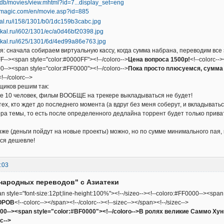
/db/movies/view.mhtml?id=7...display_set=eng
emagic.com/en/movie.asp?id=885
: сначала собираем виртуальную кассу, когда сумма набрана, переводим все 
F--><span style="color:#0000FF"><!--/coloro-->
Цена вопроса 1500р!
<!--colorc--
0--><span style="color:#FF0000"><!--/coloro-->
Пока просто плюсуемся, сумма 
!--/colorc-->
щиков решим так:
е 10 человек, фильм ВООБЩЕ на трекере выкладываться не будет!
тех, кто ждет до последнего момента (а вдруг без меня соберут, и вкладыват
ра темы, то есть после определенного дедлайна торрент будет только прива
зже (деньги пойдут на новые проекты) можно, но по сумме минимального пая,
ься дешевле!
:03
народных переводов" с Азиатеки
an style="font-size:12pt;line-height:100%"><!--/sizeo--><!--coloro:#FF0000--><span
ОРОВ
<!--colorc--></span><!--/colorc--><!--sizec--></span><!--/sizec-->
000--><span style="color:#BF0000"><!--/coloro-->В ролях великие Саммо Хунг
c-->