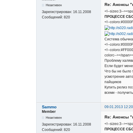
Re: Анонсы "
Неактивен
<!--sizeo:3--><sp
Зарегистрирован:
16.11.2008
ПРОЦЕССЕ СБ
Сообщений:
820
<!--coloro:#0000F
Система обычная
<!--coloro:#0000F
<!--coloro:#FF000
colorc--></span><
Проблему халяв
Если будет мене
Что бы не было 
усмотрение авто
пайщиков
Купить релиз по
всеми - получит
Sammo
09.01.2013 12:20
Member
Re: Анонсы "
Неактивен
<!--sizeo:3--><sp
Зарегистрирован:
16.11.2008
ПРОЦЕССЕ СБ
Сообщений:
820