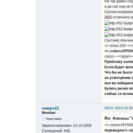
Не так давно сл
и до сих пор не
Срочно исправля
ДВД отличного к
Система обычная
<!--sizeo:150--><
<!--coloro:#FF0
colorc--></span><!
Проблему халя
Если будет мен
Что бы не было
на усмотрение 
кол-во пайщико
Купить релиз п
сейчас со всем
смерч11
09.01.2013 10:25
Member
Re: Анонсы "
Неактивен
<!--coloro:#FF000
Зарегистрирован:
14.10.2009
переведен<!--siz
Сообщений:
446