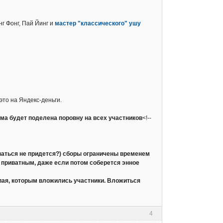
г Фонг, Пай Йинг и
мастер "классического" ушу
это на Яндекс-деньги.
умма будет поделена поровну на всех участников
<!--
дываться не придется?) сборы ограничены временем
о приватным, даже если потом соберется энное
 пая, которым вложились участники. Вложиться
4