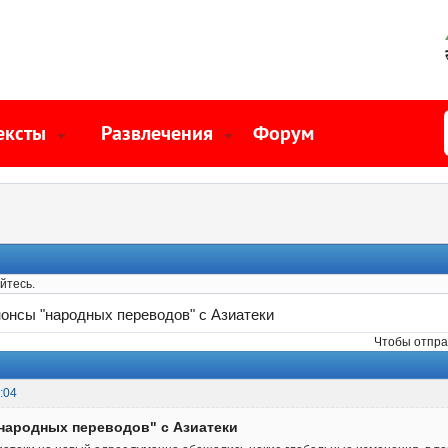
ексты
Развлечения
Форум
йтесь.
онсы "народных переводов" с Азиатеки
Чтобы отпра
:04
народных переводов" с Азиатеки