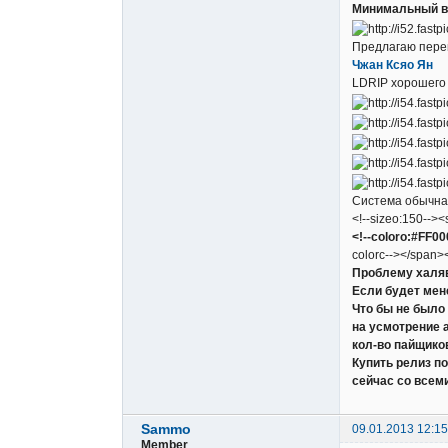
Минимальный в
Предлагаю перев
Чжан Ксяо Ян
LDRIP хорошего 
Система обычная
<!--sizeo:150--><
<!--coloro:#FF0
colorc--></span><!
Проблему халя
Если будет мен
Что бы не было
на усмотрение 
кол-во пайщико
Купить релиз п
сейчас со всем
Sammo
09.01.2013 12:15
Member