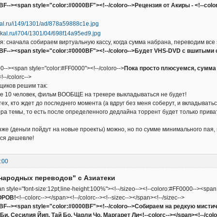
BF--><span style="color:#0000BF"><!--/coloro-->Рецензия от Акиры - <!--color
: сначала собираем виртуальную кассу, когда сумма набрана, переводим все 
0BF--><span style="color:#0000BF"><!--/coloro-->Будет VHS-DVD с вшитыми 
0--><span style="color:#FF0000"><!--/coloro-->
Пока просто плюсуемся, сумма 
!--/colorc-->
щиков решим так:
е 10 человек, фильм ВООБЩЕ на трекере выкладываться не будет!
тех, кто ждет до последнего момента (а вдруг без меня соберут, и вкладыват
ра темы, то есть после определенного дедлайна торрент будет только прива
зже (деньги пойдут на новые проекты) можно, но по сумме минимального пая,
ься дешевле!
:00
народных переводов" с Азиатеки
an style="font-size:12pt;line-height:100%"><!--/sizeo--><!--coloro:#FF0000--><span
ОРОВ!
<!--colorc--></span><!--/colorc--><!--sizec--></span><!--/sizec-->
0BF--><span style="color:#0000BF"><!--/coloro-->Собираем на редкую мист
Би, Сесилия Йип, Тай Бо, Чарли Чо, Маргарет Ли<!--colorc--></span><!--/colo