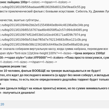
знос пайщика 100р
<!--colorc--></span><!--/colorc-->
ести приключенческий фильм с боевыми искуствами. Сибелль Ху, Джимми Лун
качества, вшитые субтитры...
: сначала собираем виртуальную кассу, когда сумма набрана, переводим все 
span style="font-size:12pt;line-height:100%"><!--/sizeo-->
Цена вопроса 1500р!
000--><span style="color:#FF0000"><!--/coloro-->Пока просто плюсуемся, с
--/colorc--><!--sizec--></span><!--/sizec-->
вщиков решим так:
ее 10 человек, фильм ВООБЩЕ на трекере выкладываться не будет!
 тех, кто ждет до последнего момента (а вдруг без меня соберут, и вкла
автора темы, то есть после определенного дедлайна торрент будет тольк
в
озже (деньги пойдут на новые проекты) можно, но по сумме минимального
и - получиться дешевле!
:20