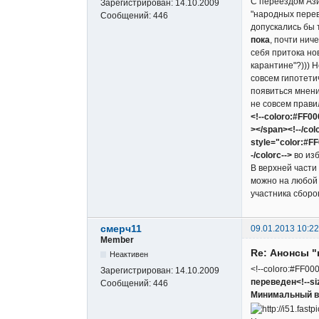
С переездом Ази
Зарегистрирован:
14.10.2009
"народных перево
Сообщений:
446
допускались бы 
пока
, почти нич
себя притока но
карантине"?))) 
совсем гипотети
появиться мнени
не совсем правил
<!--coloro:#FF0
></span><!--/col
style="color:#F
-/colorc-->
во изб
В верхней части
можно на любой 
участника сборо
смерч11
09.01.2013 10:22
Member
Re: Анонсы "
Неактивен
<!--coloro:#FF000
Зарегистрирован:
14.10.2009
переведен<!--siz
Сообщений:
446
Минимальный в