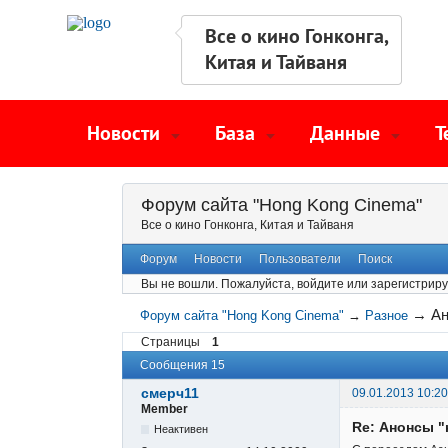
Все о кино Гонконга,
Китая и Тайваня
Новости
База
Данные
Т
Форум сайта "Hong Kong Cinema"
Все о кино Гонконга, Китая и Тайваня
Форум
Новости
Пользователи
Поиск
Вы не вошли.
Пожалуйста, войдите или зарегистриру
→
Ан
Форум сайта "Hong Kong Cinema"
→
Разное
Страницы
1
Сообщения 15
смерч11
09.01.2013 10:20
Member
Re: Анонсы "
Неактивен