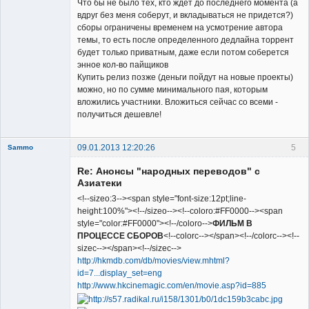
Что бы не было тех, кто ждет до последнего момента (а
вдруг без меня соберут, и вкладываться не придется?)
сборы ограничены временем на усмотрение автора
темы, то есть после определенного дедлайна торрент
будет только приватным, даже если потом соберется
энное кол-во пайщиков
Купить релиз позже (деньги пойдут на новые проекты)
можно, но по сумме минимального пая, которым
вложились участники. Вложиться сейчас со всеми -
получиться дешевле!
09.01.2013 12:20:26
5
Sammo
Member
Re: Анонсы "народных переводов" с
Неактивен
Азиатеки
<!--sizeo:3--><span style="font-size:12pt;line-
height:100%"><!--/sizeo--><!--coloro:#FF0000--><span
style="color:#FF0000"><!--/coloro-->
ФИЛЬМ В
ПРОЦЕССЕ СБОРОВ
<!--colorc--></span><!--/colorc--><!--
sizec--></span><!--/sizec-->
http://hkmdb.com/db/movies/view.mhtml?
id=7...display_set=eng
http://www.hkcinemagic.com/en/movie.asp?id=885