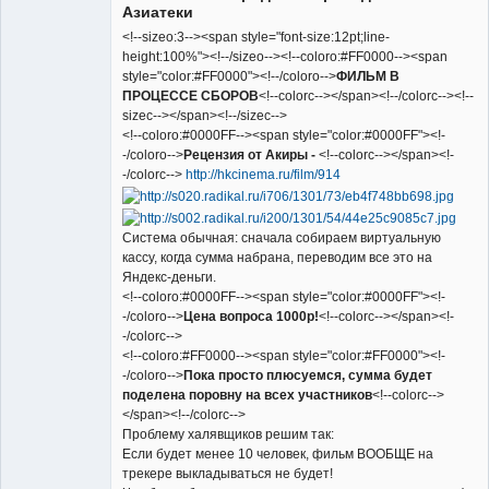
Азиатеки
<!--sizeo:3--><span style="font-size:12pt;line-
height:100%"><!--/sizeo--><!--coloro:#FF0000--><span
style="color:#FF0000"><!--/coloro-->
ФИЛЬМ В
ПРОЦЕССЕ СБОРОВ
<!--colorc--></span><!--/colorc--><!--
sizec--></span><!--/sizec-->
<!--coloro:#0000FF--><span style="color:#0000FF"><!-
-/coloro-->
Рецензия от Акиры -
<!--colorc--></span><!-
-/colorc-->
http://hkcinema.ru/film/914
Система обычная: сначала собираем виртуальную
кассу, когда сумма набрана, переводим все это на
Яндекс-деньги.
<!--coloro:#0000FF--><span style="color:#0000FF"><!-
-/coloro-->
Цена вопроса 1000р!
<!--colorc--></span><!-
-/colorc-->
<!--coloro:#FF0000--><span style="color:#FF0000"><!-
-/coloro-->
Пока просто плюсуемся, сумма будет
поделена поровну на всех участников
<!--colorc-->
</span><!--/colorc-->
Проблему халявщиков решим так:
Если будет менее 10 человек, фильм ВООБЩЕ на
трекере выкладываться не будет!