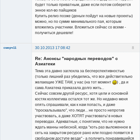
будет только приватным, даже если потом соберется
энное кол-во пайщиков
Купить релиз позже (деньги пойдут на новые проекты)
можно, но по сумме минимального пая, которым
вложились участники. Вложиться сейчас со всеми -
получиться дешевле!
30.10.2013 17:08:42
8
смерч11
Member
Re: Анонсы "народных переводов" с
Неактивен
Азиатеки
Тема эта давно заглохла за бесперспективностью
(только лишний раз убедились, что все действительно
желающие УЖЕ ТАМ, у нас (на тот момент
) , да и
сама Азиатека приказала долго жить...
Сейчас совсем другой ресурс, хотя цели и основной
костяк коллектива остался тот же. Но недавно меня
опять спрашивали, как к нам попасть, и даже
"проскальзывало", что люди... не просто непротив
участвовать, а даже ХОТЯТ участвовать! в новых
переводах. Адекватные, с понятием, что не нужно
ждать манны небесной, когда "хоть раз выложенное в
сеть на закрытом ресурсе рано или поздно появится в
свободном доступе везде" - а получить понравившийся