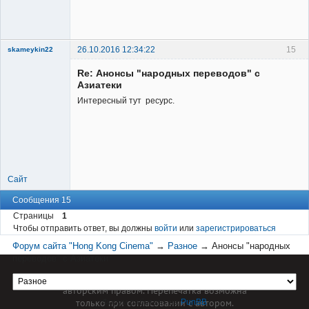
26.10.2016 12:34:22
15
skameykin22
New member
Re: Анонсы "народных переводов" с
Неактивен
Азиатеки
Интересный тут ресурс.
Сайт
Сообщения 15
Страницы
1
Чтобы отправить ответ, вы должны
войти
или
зарегистрироваться
Форум сайта "Hong Kong Cinema"
→
Разное
→
Анонсы "народных
переводов" с Азиатеки
Материал сайта hkcinema.ru защищен
авторским правом. Перепечатка возможна
только при согласовании с автором.
Форум работает на
PunBB