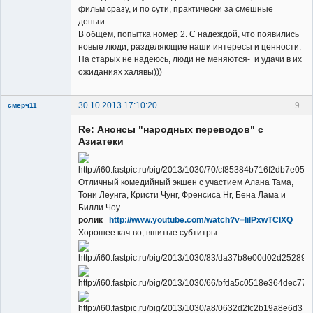
фильм сразу, и по сути, практически за смешные
деньги.
В общем, попытка номер 2. С надеждой, что появились
новые люди, разделяющие наши интересы и ценности.
На старых не надеюсь, люди не меняются- и удачи в их
ожиданиях халявы)))
30.10.2013 17:10:20
9
смерч11
Member
Re: Анонсы "народных переводов" с
Неактивен
Азиатеки
Отличный комедийный экшен с участием Алана Тама,
Тони Леунга, Кристи Чунг, Френсиса Нг, Бена Лама и
Билли Чоу
ролик
http://www.youtube.com/watch?v=lilPxwTCIXQ
Хорошее кач-во, вшитые субтитры