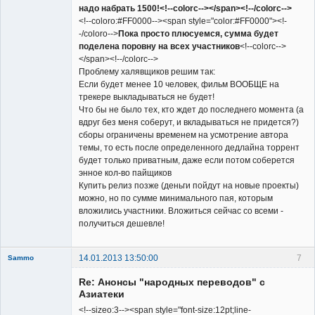
надо набрать 1500!<!--colorc--></span><!--/colorc-->
<!--coloro:#FF0000--><span style="color:#FF0000"><!-
-/coloro-->
Пока просто плюсуемся, сумма будет
поделена поровну на всех участников
<!--colorc-->
</span><!--/colorc-->
Проблему халявщиков решим так:
Если будет менее 10 человек, фильм ВООБЩЕ на
трекере выкладываться не будет!
Что бы не было тех, кто ждет до последнего момента (а
вдруг без меня соберут, и вкладываться не придется?)
сборы ограничены временем на усмотрение автора
темы, то есть после определенного дедлайна торрент
будет только приватным, даже если потом соберется
энное кол-во пайщиков
Купить релиз позже (деньги пойдут на новые проекты)
можно, но по сумме минимального пая, которым
вложились участники. Вложиться сейчас со всеми -
получиться дешевле!
14.01.2013 13:50:00
7
Sammo
Member
Re: Анонсы "народных переводов" с
Неактивен
Азиатеки
<!--sizeo:3--><span style="font-size:12pt;line-