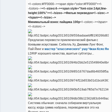
<!--coloro:#FF0000--><span style="color:#FF0000"><!-
-/coloro-->
<!--sizeo:4--><span style="font-size:14pt;line-
height:100%"><!--/sizeo-->Фильм переведен<!--sizec-->
</span><!--/sizec-->
Минимальный взнос пайщика 100р
<!--colorc--></span>
<!--/colorc-->
Предлагаю перевести приключенческий фильм с
боевыми искуствами. Сибелль Ху, Джимми Лунг Фонг,
Пай Йинг и
мастер "классического" ушу Чжан Ксяо Ян
LDRIP хорошего качества, вшитые субтитры...
Система обычная: сначала собираем виртуальную
кассу, когда сумма набрана, переводим все это на
Яндекс-деньги.