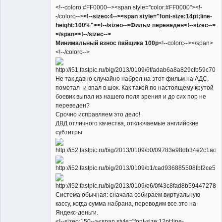
<!--coloro:#FF0000--><span style="color:#FF0000"><!-
-/coloro-->
<!--sizeo:4--><span style="font-size:14pt;line-
height:100%"><!--/sizeo-->Фильм переведен<!--sizec-->
</span><!--/sizec-->
Минимальный взнос пайщика 100р
<!--colorc--></span>
<!--/colorc-->
Не так давно случайно набрел на этот фильм на АДС,
помотал- и впал в шок. Как такой по настоящему крутой
боевик выпал из нашего поля зрения и до сих пор не
переведен?
Срочно исправляем это дело!
ДВД отличного качества, отключаемые английские
субтитры
Система обычная: сначала собираем виртуальную
кассу, когда сумма набрана, переводим все это на
Яндекс-деньги.
<!--sizeo:150--><span style="font-size:12pt;line-