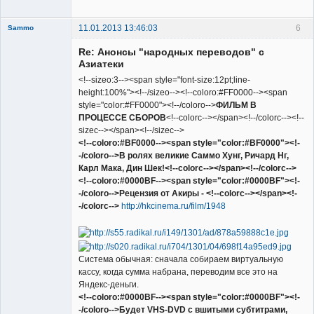
11.01.2013 13:46:03
6
Sammo
Member
Re: Анонсы "народных переводов" с
Неактивен
Азиатеки
<!--sizeo:3--><span style="font-size:12pt;line-
height:100%"><!--/sizeo--><!--coloro:#FF0000--><span
style="color:#FF0000"><!--/coloro-->
ФИЛЬМ В
ПРОЦЕССЕ СБОРОВ
<!--colorc--></span><!--/colorc--><!--
sizec--></span><!--/sizec-->
<!--coloro:#BF0000--><span style="color:#BF0000"><!-
-/coloro-->В ролях великие Саммо Хунг, Ричард Нг,
Карл Мака, Дин Шек!<!--colorc--></span><!--/colorc-->
<!--coloro:#0000BF--><span style="color:#0000BF"><!-
-/coloro-->Рецензия от Акиры - <!--colorc--></span><!-
-/colorc-->
http://hkcinema.ru/film/1948
Система обычная: сначала собираем виртуальную
кассу, когда сумма набрана, переводим все это на
Яндекс-деньги.
<!--coloro:#0000BF--><span style="color:#0000BF"><!-
-/coloro-->Будет VHS-DVD с вшитыми субтитрами,