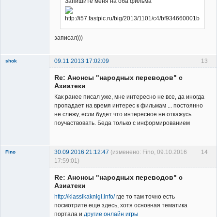
Запишите меня на оба фильма
записал)))
09.11.2013 17:02:09
13
shok
Member
Re: Анонсы "народных переводов" с
Неактивен
Азиатеки
Как ранее писал уже, мне интересно не все, да иногда
пропадает на время интерес к фильмам ... постоянно
не слежу, если будет что интересное не откажусь
поучаствовать. Беда только с информированием
30.09.2016 21:12:47
(изменено: Fino, 09.10.2016
14
Fino
17:59:01)
New member
Re: Анонсы "народных переводов" с
Неактивен
Азиатеки
http://klassikaknigi.info/
где то там точно есть
посмотрите еще здесь, хотя основная тематика
портала и
другие онлайн игры