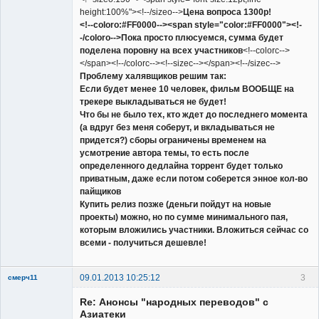
height:100%"><!--/sizeo-->
Цена вопроса 1300р!
<!--coloro:#FF0000--><span style="color:#FF0000"><!-
-/coloro-->Пока просто плюсуемся, сумма будет
поделена поровну на всех участников
<!--colorc-->
</span><!--/colorc--><!--sizec--></span><!--/sizec-->
Проблему халявщиков решим так:
Если будет менее 10 человек, фильм ВООБЩЕ на
трекере выкладываться не будет!
Что бы не было тех, кто ждет до последнего момента
(а вдруг без меня соберут, и вкладываться не
придется?) сборы ограничены временем на
усмотрение автора темы, то есть после
определенного дедлайна торрент будет только
приватным, даже если потом соберется энное кол-во
пайщиков
Купить релиз позже (деньги пойдут на новые
проекты) можно, но по сумме минимального пая,
которым вложились участники. Вложиться сейчас со
всеми - получиться дешевле!
09.01.2013 10:25:12
3
смерч11
Member
Re: Анонсы "народных переводов" с
Неактивен
Азиатеки