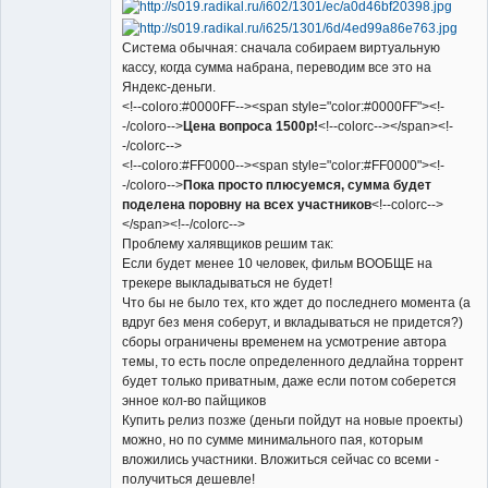
Система обычная: сначала собираем виртуальную
кассу, когда сумма набрана, переводим все это на
Яндекс-деньги.
<!--coloro:#0000FF--><span style="color:#0000FF"><!-
-/coloro-->
Цена вопроса 1500р!
<!--colorc--></span><!-
-/colorc-->
<!--coloro:#FF0000--><span style="color:#FF0000"><!-
-/coloro-->
Пока просто плюсуемся, сумма будет
поделена поровну на всех участников
<!--colorc-->
</span><!--/colorc-->
Проблему халявщиков решим так:
Если будет менее 10 человек, фильм ВООБЩЕ на
трекере выкладываться не будет!
Что бы не было тех, кто ждет до последнего момента (а
вдруг без меня соберут, и вкладываться не придется?)
сборы ограничены временем на усмотрение автора
темы, то есть после определенного дедлайна торрент
будет только приватным, даже если потом соберется
энное кол-во пайщиков
Купить релиз позже (деньги пойдут на новые проекты)
можно, но по сумме минимального пая, которым
вложились участники. Вложиться сейчас со всеми -
получиться дешевле!