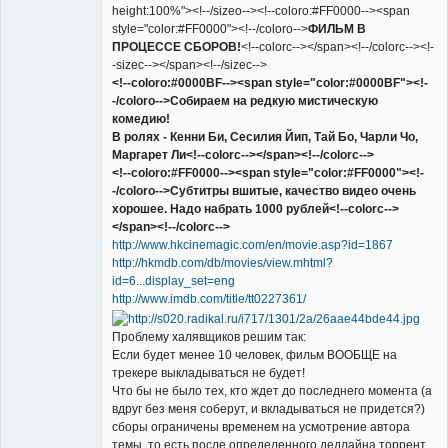
height:100%"><!--/sizeo--><!--coloro:#FF0000--><span
style="color:#FF0000"><!--/coloro-->
ФИЛЬМ В
ПРОЦЕССЕ СБОРОВ!
<!--colorc--></span><!--/colorc--><!-
-sizec--></span><!--/sizec-->
<!--coloro:#0000BF--><span style="color:#0000BF"><!-
-/coloro-->Собираем на редкую мистическую
комедию!
В ролях - Кенни Би, Сесилия Йип, Тай Бо, Чарли Чо,
Маргарет Ли<!--colorc--></span><!--/colorc-->
<!--coloro:#FF0000--><span style="color:#FF0000"><!-
-/coloro-->Субтитры вшитые, качество видео очень
хорошее. Надо набрать 1000 рублей<!--colorc-->
</span><!--/colorc-->
http://www.hkcinemagic.com/en/movie.asp?id=1867
http://hkmdb.com/db/movies/view.mhtml?
id=6...display_set=eng
http://www.imdb.com/title/tt0227361/
Проблему халявщиков решим так:
Если будет менее 10 человек, фильм ВООБЩЕ на
трекере выкладываться не будет!
Что бы не было тех, кто ждет до последнего момента (а
вдруг без меня соберут, и вкладываться не придется?)
сборы ограничены временем на усмотрение автора
темы, то есть после определенного дедлайна торрент