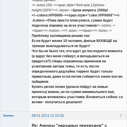
<!--sizeo:150--><span style="font-size:12pt;line-
height:100%"><!--/sizeo-->
Цена вопроса 1500р!
<!--coloro:#FF0000--><span style="color:#FF0000"><!-
-/coloro-->Пока просто плюсуемся, сумма будет
поделена поровну на всех участников
<!--colorc-->
</span><!--/colorc--><!--sizec--></span><!--/sizec-->
Проблему халявщиков решим так:
Если будет менее 10 человек, фильм ВООБЩЕ на
трекере выкладываться не будет!
Что бы не было тех, кто ждет до последнего момента
(а вдруг без меня соберут, и вкладываться не
придется?) сборы ограничены временем на
усмотрение автора темы, то есть после
определенного дедлайна торрент будет только
приватным, даже если потом соберется энное кол-во
пайщиков
Купить релиз позже (деньги пойдут на новые
проекты) можно, но по сумме минимального пая,
которым вложились участники. Вложиться сейчас со
всеми - получиться дешевле!
09.01.2013 12:15:20
4
Sammo
Member
Re: Анонсы "народных переводов" с
Неактивен