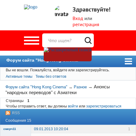
Здравствуйте!
Вход
или
регистрация
Форум сайта "Hong Kong Cinema"
Вы не вошли.
Пожалуйста, войдите или зарегистрируйтесь.
Форум
Активные темы
Темы без ответов
Новости
→
Анонсы
Форум сайта "Hong Kong Cinema"
→
Разное
Пользователи
"народных переводов" с Азиатеки
Поиск
Страницы
1
Чтобы отправить ответ, вы должны
войти
или
зарегистрироваться
RSS
Сообщения 15
09.01.2013 10:20:04
1
смерч11
Member