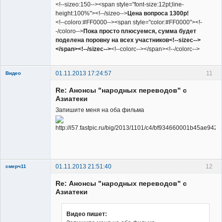
<!--sizeo:150--><span style="font-size:12pt;line-
height:100%"><!--/sizeo-->
Цена вопроса 1300р!
<!--coloro:#FF0000--><span style="color:#FF0000"><!-
-/coloro-->
Пока просто плюсуемся, сумма будет
поделена поровну на всех участников<!--sizec-->
</span><!--/sizec-->
<!--colorc--></span><!--/colorc-->
01.11.2013 17:24:57
11
Видео
Re: Анонсы "народных переводов" с
Азиатеки
Запишите меня на оба фильма
Member
Неактивен
01.11.2013 21:51:40
12
смерч11
Member
Re: Анонсы "народных переводов" с
Неактивен
Азиатеки
Видео пишет: