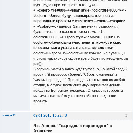
пусть будет приток "свежего воздуха"...
<!--coloro:#FF0000--><span style="color:#FF0000"><!-
-/coloro-->Здесь будут анонсироваться новые
переводные проекты с Азиатеки<!--colorc--></span>
<!--/colorc-->
, надеюсь,
Sammo
меня поддержит, и
будет также анонсировать свои темы.
<!--
coloro:#FF0000--><span style="color:#FF0000"><!-
-/coloro-->Желающим участвовать можно / нужно
плюсоваться и указывать название фильма<!--
colorc--></span><!--/colorc-->
во избежание путаницы
(потому как анонсов скорее всего будет по несколько за
раз)))
В верхней части анонса будет указано, на какой стадии
проект: "В процессе сборов", "Сборы окончены" и
"Фильм переведен". Присоединиться можно на любой
стадии, в случае последних двух вариантов деньги
пойдут на Бонусные переводы. Стоимость торрента-
минимальная пайка участника сборов на данном
проекте
09.01.2013 10:22:48
2
смерч11
Member
Re: Анонсы "народных переводов" с
Неактивен
Азиатеки