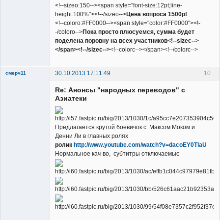
<!--sizeo:150--><span style="font-size:12pt;line-
height:100%"><!--/sizeo-->
Цена вопроса 1500р!
<!--coloro:#FF0000--><span style="color:#FF0000"><!-
-/coloro-->
Пока просто плюсуемся, сумма будет
поделена поровну на всех участников<!--sizec-->
</span><!--/sizec-->
<!--colorc--></span><!--/colorc-->
30.10.2013 17:11:49
10
смерч11
Member
Re: Анонсы "народных переводов" с
Неактивен
Азиатеки
Предлагается крутой боевичок с Максом Моком и
Денни Ли в главных ролях
ролик
http://www.youtube.com/watch?v=dacoEY0TlaU
Нормальное кач-во, субтитры отключаемые