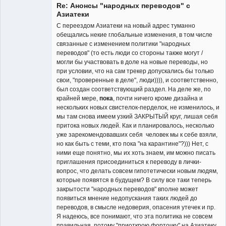
Re: Анонсы "народных переводов" с
Неактивен
Азиатеки
С переездом Азиатеки на новый адрес туманно
обещались некие глобальные изменения, в том числе
связанные с изменением политики "народных
переводов" (то есть люди со стороны также могут /
могли бы участвовать в доле на новые переводы, но
при условии, что на сам трекер допускались бы только
свои, "проверенные в деле", люди)))), и соответственно,
был создан соответствующий раздел. На деле же, по
крайней мере,
пока
, почти ничего кроме дизайна и
нескольких новых свистелок-перделок, не изменилось, и
мы там снова имеем узкий ЗАКРЫТЫЙ круг, лишая себя
притока новых людей. Как и планировалось, несколько
уже зарекомендовавших себя человек мы к себе взяли,
но как быть с теми, кто пока "на карантине"?))) Нет, с
ними еще понятно, мы их хоть знаем, им можно писать
приглашения присоединиться к переводу в лички-
вопрос, что делать совсем гипотетически новым людям,
которые появятся в будущем? В силу все таки теперь
закрытости "народных переводов" вполне может
появиться мнение недопускания таких людей до
переводов, в смысле недоверия, опасения утечек и пр.
Я надеюсь, все понимают, что эта политика не совсем
правильная, потому "приоткрою форточку" на Азиатеку,