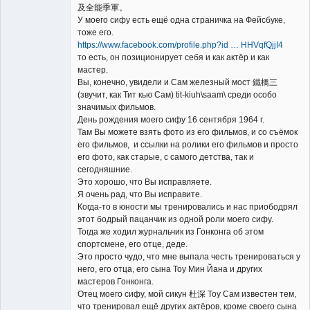
及全能季軍。
У моего сифу есть ещё одна страничка на Фейсбуке,
тоже его.
https://www.facebook.com/profile.php?id … HHVqfQjjI4
то есть, он позиционирует себя и как актёр и как
мастер.
Вы, конечно, увидели и Сам железный мост 鐵橋三
(звучит, как Тит кью Сам) tit-kiuh\saam\ среди особо
значимых фильмов.
День рождения моего сифу 16 сентября 1964 г.
Там Вы можете взять фото из его фильмов, и со съёмок
его фильмов, и ссылки на ролики его фильмов и просто
его фото, как старые, с самого детства, так и
сегодняшние.
Это хорошо, что Вы исправляете.
Я очень рад, что Вы исправите.
Когда-то в юности мы тренировались и нас приободрял
этот бодрый пацанчик из одной роли моего сифу.
Тогда же ходил журнальчик из Гонконга об этом
спортсмене, его отце, деде.
Это просто чудо, что мне выпала честь тренироваться у
него, его отца, его сына Тоу Мин Йана и других
мастеров Гонконга.
Отец моего сифу, мой сикун 杜深 Тоу Сам известен тем,
что тренировал ещё других актёров, кроме своего сына