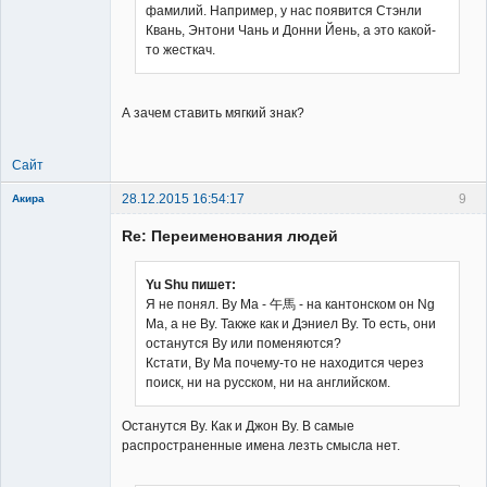
фамилий. Например, у нас появится Стэнли
Квань, Энтони Чань и Донни Йень, а это какой-
то жесткач.
А зачем ставить мягкий знак?
Сайт
28.12.2015 16:54:17
9
Акира
Re: Переименования людей
Yu Shu пишет:
Я не понял. Ву Ма - 午馬 - на кантонском он Ng
Ma, а не Ву. Также как и Дэниел Ву. То есть, они
Владелец
останутся Ву или поменяются?
сайта
Кстати, Ву Ма почему-то не находится через
Неактивен
поиск, ни на русском, ни на английском.
Останутся Ву. Как и Джон Ву. В самые
распространенные имена лезть смысла нет.