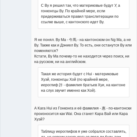
С Ву я решил так, что материковые будут У, а
гонконгцы Ву. По крайней мере, если
придерживаться правил транслитерации по
Member
ссылке выше, с кантонского идет Ву.
Неактивен
Я не понял. Ву Ма - 午馬 - на кантонском он Ng Ma, а не
Ву. Также как и Дэниел Ву. То есть, они останутся Ву или
поменяются?
Кстати, Ву Ма почему-то не находится через поиск, ни
на русском, ни на английском.
Такая же история будет с Hui - материковые
Хуэй, гонконгцы Хой (по крайней мере,
иероглиф 許 - фамилия братьев Хуи, на кантоне
на слух звучит именно как Хой).
А Kara Hui из Гонконга и её фамилия - 惠 - по-кантонски
произносится как Wai. Она станет Кара Вай или Кара
Хуэй?
Таблицу иероглифов я уже собрался составлять,