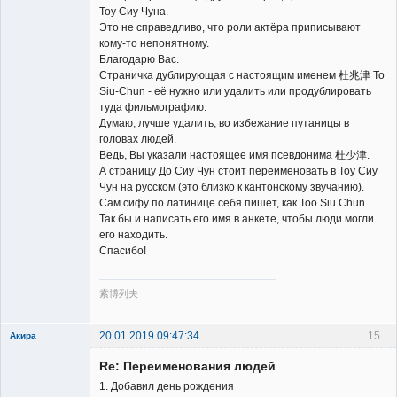
Тоу Сиу Чуна.
Это не справедливо, что роли актёра приписывают
кому-то непонятному.
Благодарю Вас.
Страничка дублирующая с настоящим именем 杜兆津 To
Siu-Chun - её нужно или удалить или продублировать
туда фильмографию.
Думаю, лучше удалить, во избежание путаницы в
головах людей.
Ведь, Вы указали настоящее имя псевдонима 杜少津.
А страницу До Сиу Чун стоит переименовать в Тоу Сиу
Чун на русском (это близко к кантонскому звучанию).
Сам сифу по латинице себя пишет, как Too Siu Chun.
Так бы и написать его имя в анкете, чтобы люди могли
его находить.
Спасибо!
索博列夫
20.01.2019 09:47:34
15
Акира
Re: Переименования людей
1. Добавил день рождения