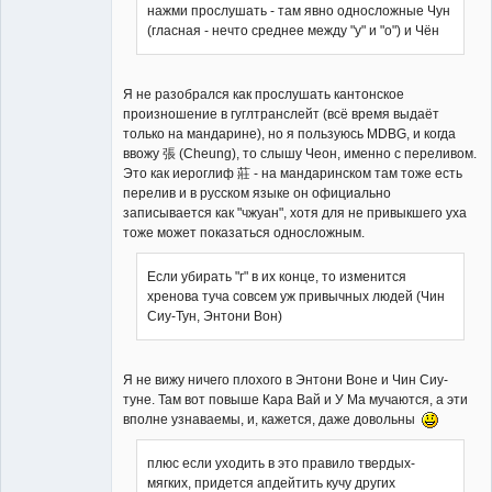
нажми прослушать - там явно односложные Чун
(гласная - нечто среднее между "у" и "о") и Чён
Я не разобрался как прослушать кантонское
произношение в гуглтранслейт (всё время выдаёт
только на мандарине), но я пользуюсь MDBG, и когда
ввожу 張 (Cheung), то слышу Чеон, именно с переливом.
Это как иероглиф 莊 - на мандаринском там тоже есть
перелив и в русском языке он официально
записывается как "чжуан", хотя для не привыкшего уха
тоже может показаться односложным.
Если убирать "г" в их конце, то изменится
хренова туча совсем уж привычных людей (Чин
Сиу-Тун, Энтони Вон)
Я не вижу ничего плохого в Энтони Воне и Чин Сиу-
туне. Там вот повыше Кара Вай и У Ма мучаются, а эти
вполне узнаваемы, и, кажется, даже довольны
плюс если уходить в это правило твердых-
мягких, придется апдейтить кучу других