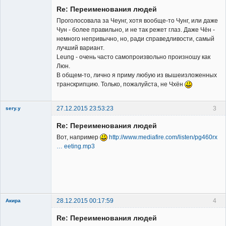
Re: Переименования людей
Проголосовала за Чеунг, хотя вообще-то Чунг, или даже
Чун - более правильно, и не так режет глаз. Даже Чён -
немного непривычно, но, ради справедливости, самый
лучший вариант.
Member
Leung - очень часто самопроизвольно произношу как
Люн.
Неактивен
В общем-то, лично я приму любую из вышеизложенных
транскрипцию. Только, пожалуйста, не Чхён
27.12.2015 23:53:23
3
sery.y
Re: Переименования людей
Вот, например
http://www.mediafire.com/listen/pg460rx
… eeting.mp3
Member
Неактивен
28.12.2015 00:17:59
4
Акира
Re: Переименования людей