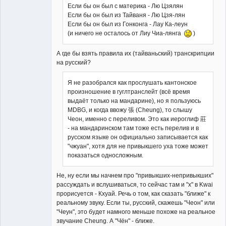
Если бы он был с материка - Лю Цзялян
Если бы он был из Тайваня - Лю Цзя-лян
Если бы он был из Гонконга - Лау Ка-леун
(и ничего не осталось от Лиу Чиа-лянга
)
А где бы взять правила их (тайваньский) транскрипции
на русский?
Я не разобрался как прослушать кантонское
произношение в гуглтранслейт (всё время
выдаёт только на мандарине), но я пользуюсь
MDBG, и когда ввожу 張 (Cheung), то слышу
Чеон, именно с переливом. Это как иероглиф 莊
- на мандаринском там тоже есть перелив и в
русском языке он официально записывается как
"чжуан", хотя для не привыкшего уха тоже может
показаться односложным.
Не, ну если мы начнем про "привыкших-непривыкших"
рассуждать и вслушиваться, то сейчас там и "х" в Kwai
прорисуется - Кхуай. Речь о том, как сказать "ближе" к
реальному звуку. Если ты, русский, скажешь "Чеон" или
"Чеун", это будет намного меньше похоже на реальное
звучание Cheung. А "Чён" - ближе.