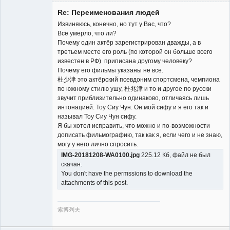
Re: Переименования людей
Извиняюсь, конечно, но тут у Вас, что?
Всё умерло, что ли?
Почему один актёр зарегистрирован дважды, а в
третьем месте его роль (по которой он больше всего
New member
известен в РФ) приписана другому человеку?
Неактивен
Почему его фильмы указаны не все.
杜少津 это актёрский псевдоним спортсмена, чемпиона
по южному стилю ушу, 杜兆津 и то и другое по русски
звучит приблизительно одинаково, отличаясь лишь
интонацией. Тоу Сиу Чун. Он мой сифу и я его так и
называл Тоу Сиу Чун сифу.
Я бы хотел исправить, что можно и по-возможности
дописать фильмографию, так как я, если чего и не знаю,
могу у него лично спросить.
IMG-20181208-WA0100.jpg
225.12 Кб, файл не был
скачан.
You don't have the permssions to download the
attachments of this post.
索博列夫