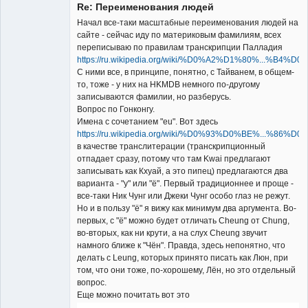
Re: Переименования людей
Начал все-таки масштабные переименования людей на
сайте - сейчас иду по материковым фамилиям, всех
переписываю по правилам транскрипции Палладия
https://ru.wikipedia.org/wiki/%D0%A2%D1%80%...%B4%
Владелец
С ними все, в принципе, понятно, с Тайванем, в общем-
сайта
то, тоже - у них на HKMDB немного по-другому
Неактивен
записываются фамилии, но разберусь.
Вопрос по Гонконгу.
Имена с сочетанием "eu". Вот здесь
https://ru.wikipedia.org/wiki/%D0%93%D0%BE%...%86%
в качестве транслитерации (транскрипционный
отпадает сразу, потому что там Kwai предлагают
записывать как Кхуай, а это пипец) предлагаются два
варианта - "у" или "ё". Первый традиционнее и проще -
все-таки Ник Чунг или Джеки Чунг особо глаз не режут.
Но и в пользу "ё" я вижу как минимум два аргумента. Во-
первых, с "ё" можно будет отличать Cheung от Chung,
во-вторых, как ни крути, а на слух Cheung звучит
намного ближе к "Чён". Правда, здесь непонятно, что
делать с Leung, которых принято писать как Люн, при
том, что они тоже, по-хорошему, Лён, но это отдельный
вопрос.
Еще можно почитать вот это