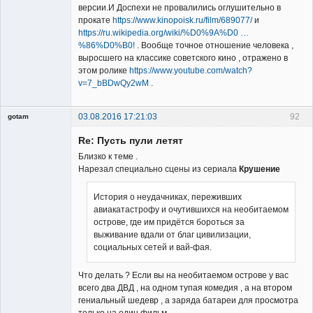
версии.И Доспехи не провалились оглушительно в
прокате
https://www.kinopoisk.ru/film/689077/
и
https://ru.wikipedia.org/wiki/%D0%9A%D0 …
%86%D0%B0!
. Вообще точное отношение человека ,
выросшего на классике советского кино , отражено в
этом ролике
https://www.youtube.com/watch?
v=7_bBDwQy2wM
.
03.08.2016 17:21:03
92
gotam
Гость
Re: Пусть пули летят
Близко к теме .
Нарезал специально сцены из сериала
Крушение
История о неудачниках, переживших
авиакатастрофу и очутившихся на необитаемом
острове, где им придётся бороться за
выживание вдали от благ цивилизации,
социальных сетей и вай-фая.
Что делать ? Если вы на необитаемом острове у вас
всего два ДВД , на одном тупая комедия , а на втором
гениальный шедевр , а заряда батареи для просмотра