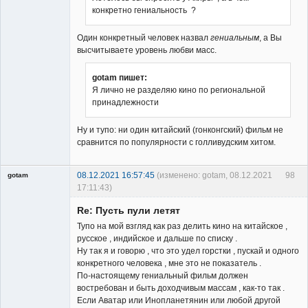
конкретно гениальность ?
Один конкретный человек назвал
гениальным
, а Вы
высчитываете уровень любви масс.
gotam пишет:
Я лично не разделяю кино по региональной
принадлежности
Ну и тупо: ни один китайский (гонконгский) фильм не
сравнится по популярности с голливудским хитом.
08.12.2021 16:57:45
(изменено: gotam, 08.12.2021
98
gotam
17:11:43)
Гость
Re: Пусть пули летят
Тупо на мой взгляд как раз делить кино на китайское ,
русское , индийское и дальше по списку .
Ну так я и говорю , что это удел горстки , пускай и одного
конкретного человека , мне это не показатель .
По-настоящему гениальный фильм должен
востребован и быть доходчивым массам , как-то так .
Если Аватар или Инопланетянин или любой другой