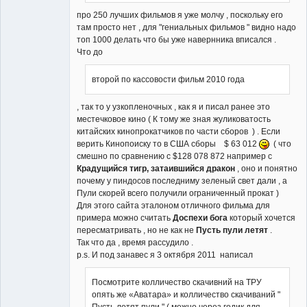
про 250 лучших фильмов я уже молчу , поскольку его
там просто нет , для "гениальных фильмов " видно надо
топ 1000 делать что бы уже навернника вписался .
Что до
второй по кассовости фильм 2010 года
, так то у узкопленочных , как я и писал ранее это
местечковое кино ( К тому же зная жуликоватость
китайских кинопрокатчиков по части сборов ) . Если
верить Кинопоиску то в США сборы $ 63 012
( что
смешно по сравнению с $128 078 872 например с
Крадущийся тигр, затаившийся дракон
, оно и понятно
почему у пиндосов последниму зеленый свет дали , а
Пули скорей всего получили ограниченный прокат )
Для этого сайта эталоном отличного фильма для
примера можно считать
Доспехи бога
который хочется
пересматривать , но не как не
Пусть пули летят
.
Так что да , время рассудило .
p.s. И под занавес я 3 октября 2011 написал
Посмотрите колличество скачивний на ТРУ
опять же «Аватара» и колличество скачиваний "
Пусть летят пули " ( можно через годик для