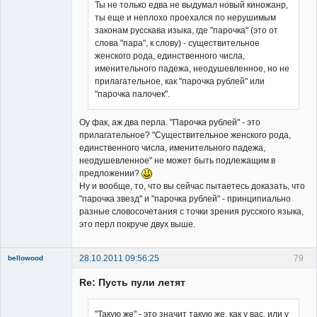
Ты не только едва не выдумал новый киножанр,
ты еще и неплохо проехался по нерушимым
Владелец
законам русскава изыка, где "парочка" (это от
сайта
слова "пара", к слову) - существительное
Неактивен
женского рода, единственного числа,
именительного падежа, неодушевленное, но не
прилагательное, как "парочка рублей" или
"парочка палочек".
Оу фак, аж два перла. "Парочка рублей" - это
прилагательное? "Существительное женского рода,
единственного числа, именительного падежа,
неодушевленное" не может быть подлежащим в
предложении?
Ну и вообще, то, что вы сейчас пытаетесь доказать, что
"парочка звезд" и "парочка рублей" - принципиально
разные словосочетания с точки зрения русского языка,
это перл покруче двух выше.
28.10.2011 09:56:25
79
bellowood
Member
Re: Пусть пули летят
Неактивен
"Такую же" - это значит такую же, как у вас, или у