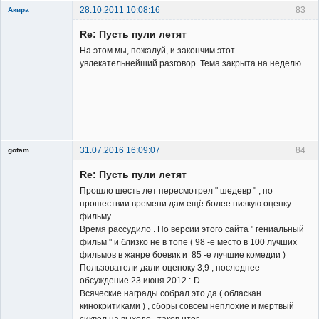
28.10.2011 10:08:16
83
Акира
Re: Пусть пули летят
На этом мы, пожалуй, и закончим этот
увлекательнейший разговор. Тема закрыта на неделю.
Владелец
сайта
Неактивен
31.07.2016 16:09:07
84
gotam
Гость
Re: Пусть пули летят
Прошло шесть лет пересмотрел " шедевр " , по
прошествии времени дам ещё более низкую оценку
фильму .
Время рассудило . По версии этого сайта " гениальный
фильм " и близко не в топе ( 98 -е место в 100 лучших
фильмов в жанре боевик и 85 -е лучшие комедии )
Пользователи дали оценоку 3,9 , последнее
обсуждение 23 июня 2012 :-D
Всяческие награды собрал это да ( обласкан
кинокритиками ) , сборы совсем неплохие и мертвый