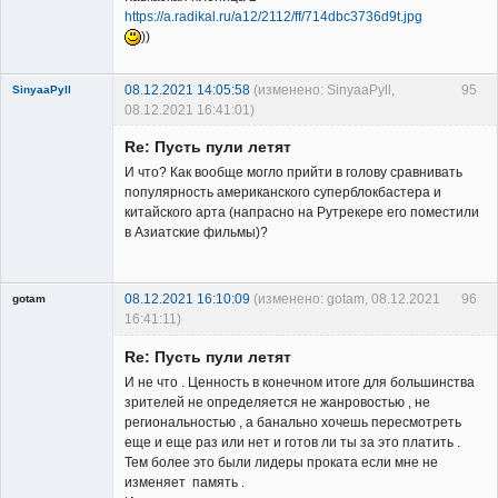
https://a.radikal.ru/a12/2112/ff/714dbc3736d9t.jpg
))
08.12.2021 14:05:58
(изменено: SinyaaPyll,
95
SinyaaPyll
08.12.2021 16:41:01)
Re: Пусть пули летят
И что? Как вообще могло прийти в голову сравнивать
популярность американского суперблокбастера и
китайского арта (напрасно на Рутрекере его поместили
в Азиатские фильмы)?
Member
Неактивен
08.12.2021 16:10:09
(изменено: gotam, 08.12.2021
96
gotam
16:41:11)
Гость
Re: Пусть пули летят
И не что . Ценность в конечном итоге для большинства
зрителей не определяется не жанровостью , не
региональностью , а банально хочешь пересмотреть
еще и еще раз или нет и готов ли ты за это платить .
Тем более это были лидеры проката если мне не
изменяет память .