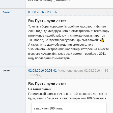
сиквел на выходе , таков итог .
01.08.2016 21:30:16
85
Акира
Re: Пусть пули летят
То есть, сборы хорошие (второй по кассовости фильм
2010 года, до лидирующего "Землетрясения" всего пару
миллионов недобрал), критики похвалили, в пару топ
100 попал, но "время рассудило - фильм плохой".
Владелец
А уж если на дату обсуждения смотреть, то у
сайта
"Любовного настроения", например, которое на 4 месте
Неактивен
в списке лучших фильмов всех времен, вообще в 2011
году последний комментарий.
02.08.2016 00:53:41
(изменено: gotam, 02.08.2016
86
gotam
17:25:47)
Гость
Re: Пусть пули летят
Не гениальный .
Гениальный фильм точно в топ 10 за шесть лет как не
будь доплоз бы, а не в хвосте пары топ 100 болтался .
в пару топ 100 попал