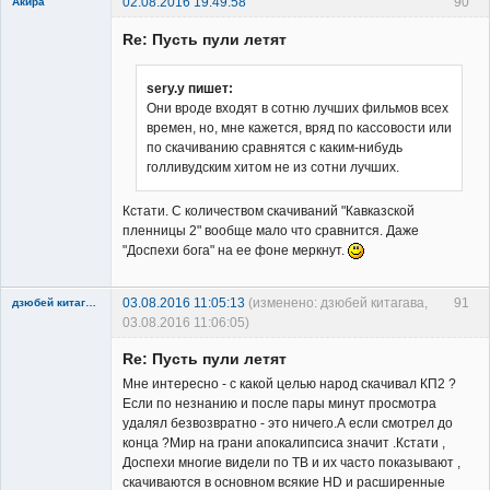
02.08.2016 19:49:58
90
Акира
Re: Пусть пули летят
sery.y пишет:
Они вроде входят в сотню лучших фильмов всех
времен, но, мне кажется, вряд по кассовости или
Владелец
по скачиванию сравнятся с каким-нибудь
сайта
голливудским хитом не из сотни лучших.
Неактивен
Кстати. С количеством скачиваний "Кавказской
пленницы 2" вообще мало что сравнится. Даже
"Доспехи бога" на ее фоне меркнут.
03.08.2016 11:05:13
(изменено: дзюбей китагава,
91
дзюбей китагава
03.08.2016 11:06:05)
Re: Пусть пули летят
Мне интересно - с какой целью народ скачивал КП2 ?
Если по незнанию и после пары минут просмотра
удалял безвозвратно - это ничего.А если смотрел до
конца ?Мир на грани апокалипсиса значит .Кстати ,
Member
Доспехи многие видели по ТВ и их часто показывают ,
скачиваются в основном всякие HD и расширенные
Неактивен