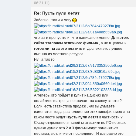
06:21:11)
Гость
Re: Пусть пули летят
Забавно , так и я могу
что вы и пропустили , что написано именно
Для этого
сайта эталоном отличного фильма
, а не в целом и
готов ли ты за это платить
и Доспехи это лучшее
именно из местного ресурса .
Ну , а так то
А теперь, кто пойдет и купит на дисках или
онлайкинотеатре , а не скачает на халяву в нете ?
Если есть статистика продаж , как вы думаете
изменится тогда расположение этих кинофильмов и на
каком месте будут
Пусть пули летят
в частности ?
Скажу откровенно, я такой статистики по РФ не знаю
однако думаю что 2 и 3 фильм могут поменяться
местами, в отличие от последнего . И все равно это