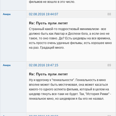
фильмов не вошло в это число.
02.08.2016 19:44:07
88
Акира
Re: Пусть пули летят
Странный какой-то подростковый минимализм - все
должно быть как Аватар и Доспехи бога, а если оно не
такое, то оно говно. Да? Есть шедевры на все времена,
есть просто очень удачные фильмы, есть хорошее кино
Владелец
на раз. Градаций много.
сайта
Неактивен
02.08.2016 19:47:15
89
Акира
Re: Пусть пули летят
Ну и вдогонку к "гениальности". Гениальность в кино
вполне может быть местечковая, она может касаться
какого-то одного аспекта фильма, который в целом на
шедевр тянуть все-таки не будет. Так, "История Рикки" -
Владелец
гениальное кино, но шедевром я бы его не назвал.
сайта
Неактивен