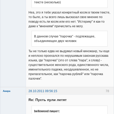
тексте (несколько)
Неа, это я тебе указал конкретный косяк в твоем тексте,
то было, а ты всего лишь высказал свое мнение по
поводу есть ли косяк или его нет. "Истерику" я как-то
даже к "мнениям" причислить не могу.
В данном случае "парочка" - подлежащее,
объединяющее двух человек
Ты не только едва не выдумал новый киножанр, ты еще
и неплохо проехался по нерушимым законам русскава
изыка, где "парочка" (это от слова "пара", к слову) -
существительное женского рода, единственного числа,
именительного падежа, неодушевленное, но не
прилагательное, как "парочка рублей" или "парочка
палочек".
28.10.2011 09:56:15
78
Акира
Re: Пусть пули летят
bellowood пишет: