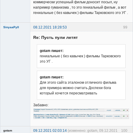
коммерчески успешный фильм доносит посыл, ну
например гуманизма , то это гениальный фильм , а вот
гениальные ( без кавычек ) фильмы Тарковского это УГ .
08.12.2021 18:28:53
99
SinyaaPyll
Re: Пусть пули летят
gotam пишет:
гениальные ( без кавычек ) фильмы Тарковского
это УГ .
Member
Неактивен
gotam пишет:
Для этого сайта эталоном отличного фильма
для примера можно считать Доспехи бога
который хочется пересматривать
Забавно:
09.12.2021 02:03:14
(изменено: gotam, 09.12.2021
100
gotam