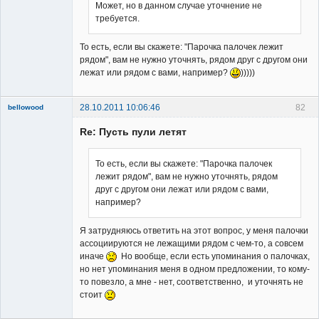
Может, но в данном случае уточнение не
требуется.
Владелец
сайта
То есть, если вы скажете: "Парочка палочек лежит
Неактивен
рядом", вам не нужно уточнять, рядом друг с другом они
лежат или рядом с вами, например?
)))))
28.10.2011 10:06:46
82
bellowood
Member
Re: Пусть пули летят
Неактивен
То есть, если вы скажете: "Парочка палочек
лежит рядом", вам не нужно уточнять, рядом
друг с другом они лежат или рядом с вами,
например?
Я затрудняюсь ответить на этот вопрос, у меня палочки
ассоциируются не лежащими рядом с чем-то, а совсем
иначе
Но вообще, если есть упоминания о палочках,
но нет упоминания меня в одном предложении, то кому-
то повезло, а мне - нет, соответственно, и уточнять не
стоит