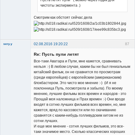
чистоты экспирмента .)
Смотрим как обстоят сейчас дела
02.08.2016 19:20:22
87
sery.y
Re: Пусть пули летят
Все-таки Аватара и Пули, мне кажется, сравнивать
нельзя :-) В любом случае, каким бы ни был гениальным
китайский фильм, он не сравнится по просмотрам
(среди европейцев) с европейским (американским)
Member
блокбастером. Это чисто мое мнение :-) (И я не
поклонница Пуль, посмотрела и забыла). По моему
Неактивен
мнению, лучшие фильмы всех времен и народов - это
Прощай моя наложница и Прах времен :-) Они вроде
входят в сотню лучших фильмов всех времен, но, мне
кажется, вряд по кассовости или по скачиванию
сравнятся с каким-нибудь голливудским хитом не из
сотни лучших.
И еще мое мнение - сотня лучших фильмов, это все-
таки значимое место. Сколько классических хороших