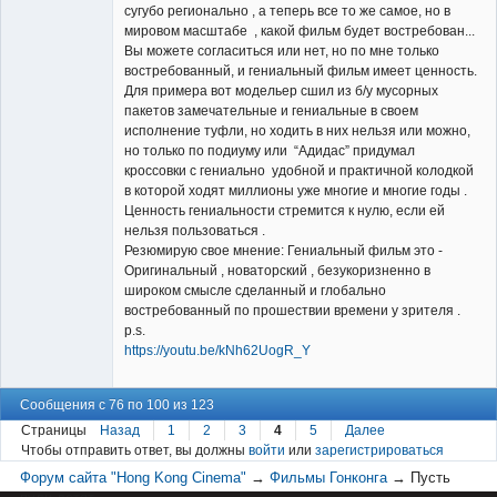
сугубо регионально , а теперь все то же самое, но в
мировом масштабе , какой фильм будет востребован...
Вы можете согласиться или нет, но по мне только
востребованный, и гениальный фильм имеет ценность.
Для примера вот модельер сшил из б/у мусорных
пакетов замечательные и гениальные в своем
исполнение туфли, но ходить в них нельзя или можно,
но только по подиуму или “Адидас” придумал
кроссовки с гениально удобной и практичной колодкой
в которой ходят миллионы уже многие и многие годы .
Ценность гениальности стремится к нулю, если ей
нельзя пользоваться .
Резюмирую свое мнение: Гениальный фильм это -
Оригинальный , новаторский , безукоризненно в
широком смысле сделанный и глобально
востребованный по прошествии времени у зрителя .
p.s.
https://youtu.be/kNh62UogR_Y
Сообщения с 76 по 100 из 123
Страницы
Назад
1
2
3
4
5
Далее
Чтобы отправить ответ, вы должны
войти
или
зарегистрироваться
Форум сайта "Hong Kong Cinema"
→
Фильмы Гонконга
→
Пусть