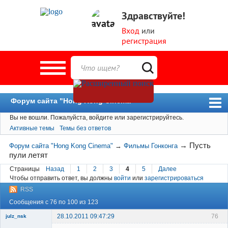
Здравствуйте!
Вход
или
регистрация
Форум сайта "Hong Kong Cinema"
Вы не вошли.
Пожалуйста, войдите или зарегистрируйтесь.
Форум
Активные темы
Темы без ответов
Новости
→
Пусть
Форум сайта "Hong Kong Cinema"
→
Фильмы Гонконга
Пользователи
пули летят
Поиск
Страницы
Назад
1
2
3
4
5
Далее
Чтобы отправить ответ, вы должны
войти
или
зарегистрироваться
RSS
Сообщения с 76 по 100 из 123
28.10.2011 09:47:29
76
julz_nsk
Member