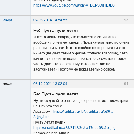
только на один фильм ...
https://www.youtube.com/watch?v=BCPJQdTLJB0
04.08.2016 14:54:55
93
Акира
Re: Пусть пули летят
Я всего лишь говорю, что количество скачиваний
вообще ни о чем не говорит. Люди качают кино по очень
разным причинам. Кто-то вообще не пересматривает
ничего (не дает таким образом "голоса" классике), зато
Владелец
качает все новинки подряд, из которых смотрит только
сайта
часть (дает "голос" фильму, который этого не
Неактивен
заслуживает). Поэтому не показательно совсем.
08.12.2021 13:02:09
94
gotam
Гость
Re: Пусть пули летят
Ну что ж давайте опять еще через пять лет посмотрим
на ТРУ что там с
Аватаром -
https://radikal.ru/lfp/b.radikal.ru/b36 …
3t.jpg/htm
Пусть летят пули -
https://a.radikal.ru/a23/2112/8e/ca47dad68c6et.jpg
Кавказкая пленица 2 -