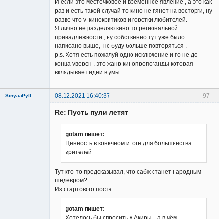
И если это местечковое и временное явление , а это как
раз и есть такой случай то кино не тянет на восторги, ну
разве что у кинокритиков и горстки любителей.
Я лично не разделяю кино по региональной
принадлежности , ну собственно тут уже было
написано выше, не буду больше повторяться .
p.s. Хотя есть пожалуй одно исключение и то не до
конца уверен , это жанр кинопропоганды которая
вкладывает идеи в умы .
08.12.2021 16:40:37
97
SinyaaPyll
Re: Пусть пули летят
gotam пишет:
Ценность в конечном итоге для большинства
зрителей
Member
Неактивен
Тут кто-то предсказывал, что сабж станет народным
шедевром?
Из стартового поста:
gotam пишет:
Хотелось бы спросить у Акиры , а в чём