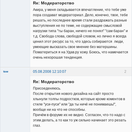
Re: Модераторство
Неактивен
Акира, у меня складывается впечатление, что тебе уже
пора создават модераториал. Дело, конечно, твое, тебе
решать, но последнее время стали раздражать разные
выступления не по теме, не содержащие смысловой
нагрузки типа "ты баран, ничего не понял" "сам баран" и
т.д. Свобода слова, свободой словом, но лично я всегда
ценил этот ресурс за то, что здесь собираются люди,
умеющие высказать свое мнение без матершины.
Поматериться я на Удав.ру хожу. Боюсь, что намечается
очень нехорошая тенденция.
05.08.2008 12:10:07
2
tsw
Member
Re: Модераторство
Неактивен
Присоеденяюсь.
После открытия нового дизайна на сайт просто
хлынули толпы подростков, которые кроме коментов в
стиле "уси-пуси" или "да ты ничё не понимаешь!",
вообще ни на что не способны.
Причём в форуме их не видно. Согласен, что-то надо с
этим делать, а то как то уж сильно начинает это резать
глаз.