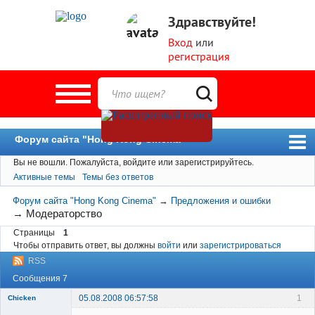
Здравствуйте!
Вход
или
регистрация
Форум сайта "Hong Kong Cinema"
Вы не вошли.
Пожалуйста, войдите или зарегистрируйтесь.
Форум
Активные темы
Темы без ответов
Новости
Форум сайта "Hong Kong Cinema"
→
Предложения и ошибки
Пользователи
→
Модераторство
Страницы
1
Поиск
Чтобы отправить ответ, вы должны
войти
или
зарегистрироваться
RSS
Сообщения 7
05.08.2008 06:57:58
1
Chicken
Member