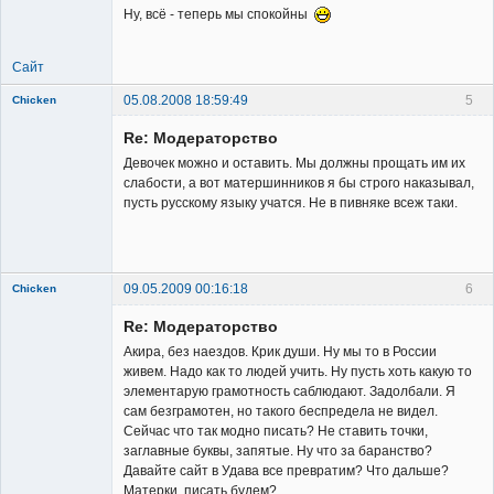
Ну, всё - теперь мы спокойны
Сайт
05.08.2008 18:59:49
5
Chicken
Member
Re: Модераторство
Неактивен
Девочек можно и оставить. Мы должны прощать им их
слабости, а вот матершинников я бы строго наказывал,
пусть русскому языку учатся. Не в пивняке всеж таки.
09.05.2009 00:16:18
6
Chicken
Member
Re: Модераторство
Неактивен
Акира, без наездов. Крик души. Ну мы то в России
живем. Надо как то людей учить. Ну пусть хоть какую то
элементарую грамотность саблюдают. Задолбали. Я
сам безграмотен, но такого беспредела не видел.
Сейчас что так модно писать? Не ставить точки,
заглавные буквы, запятые. Ну что за баранство?
Давайте сайт в Удава все превратим? Что дальше?
Матерки писать будем?