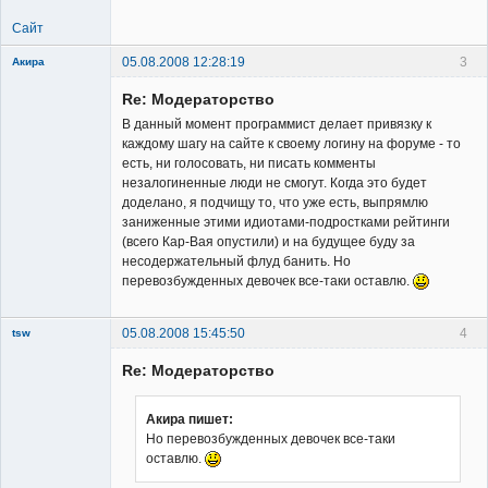
Сайт
05.08.2008 12:28:19
3
Акира
Re: Модераторство
В данный момент программист делает привязку к
каждому шагу на сайте к своему логину на форуме - то
есть, ни голосовать, ни писать комменты
незалогиненные люди не смогут. Когда это будет
Владелец
доделано, я подчищу то, что уже есть, выпрямлю
сайта
заниженные этими идиотами-подростками рейтинги
Неактивен
(всего Кар-Вая опустили) и на будущее буду за
несодержательный флуд банить. Но
перевозбужденных девочек все-таки оставлю.
05.08.2008 15:45:50
4
tsw
Member
Re: Модераторство
Неактивен
Акира пишет:
Но перевозбужденных девочек все-таки
оставлю.