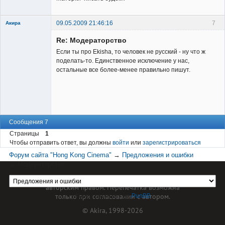
09.05.2009 21:46:16
7
Акира
Re: Модераторство
Если ты про Ekisha, то человек не русский - ну что ж
поделать-то. Единственное исключение у нас,
остальные все более-менее правильно пишут.
Владелец
сайта
Неактивен
Сообщения 7
Страницы
1
Чтобы отправить ответ, вы должны
войти
или
зарегистрироваться
Форум сайта "Hong Kong Cinema"
→
Предложения и ошибки
→
Модераторство
Материал сайта hkcinema.ru защищен
авторским правом. Перепечатка возможна
только при согласовании с автором.
Форум работает на
PunBB
© Akira, 1998-2026