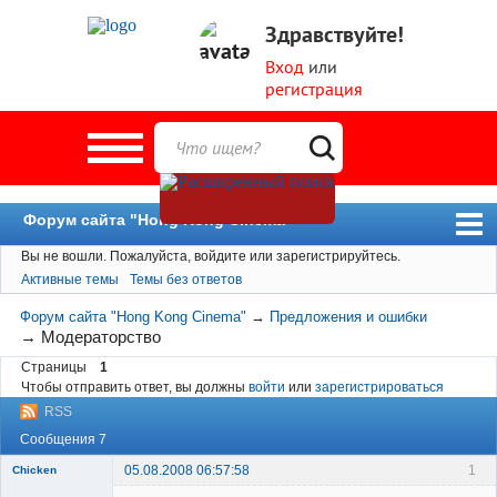
Здравствуйте!
Вход
или
регистрация
Форум сайта "Hong Kong Cinema"
Вы не вошли.
Пожалуйста, войдите или зарегистрируйтесь.
Форум
Активные темы
Темы без ответов
Новости
Форум сайта "Hong Kong Cinema"
→
Предложения и ошибки
Пользователи
→
Модераторство
Страницы
1
Поиск
Чтобы отправить ответ, вы должны
войти
или
зарегистрироваться
RSS
Сообщения 7
05.08.2008 06:57:58
1
Chicken
Member