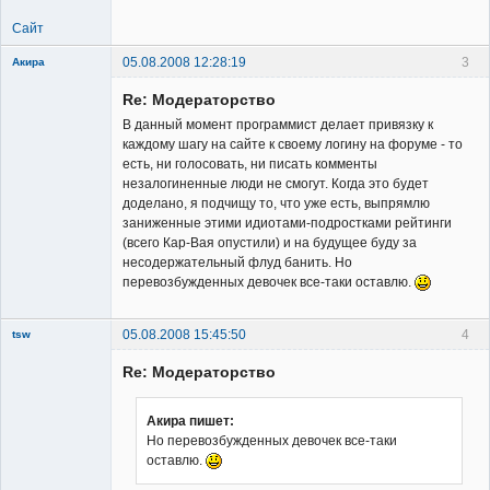
Сайт
05.08.2008 12:28:19
3
Акира
Re: Модераторство
В данный момент программист делает привязку к
каждому шагу на сайте к своему логину на форуме - то
есть, ни голосовать, ни писать комменты
незалогиненные люди не смогут. Когда это будет
Владелец
доделано, я подчищу то, что уже есть, выпрямлю
сайта
заниженные этими идиотами-подростками рейтинги
Неактивен
(всего Кар-Вая опустили) и на будущее буду за
несодержательный флуд банить. Но
перевозбужденных девочек все-таки оставлю.
05.08.2008 15:45:50
4
tsw
Member
Re: Модераторство
Неактивен
Акира пишет:
Но перевозбужденных девочек все-таки
оставлю.