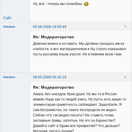
Ну, всё - теперь мы спокойны
Сайт
05.08.2008 18:59:49
5
Chicken
Member
Re: Модераторство
Неактивен
Девочек можно и оставить. Мы должны прощать им их
слабости, а вот матершинников я бы строго наказывал,
пусть русскому языку учатся. Не в пивняке всеж таки.
09.05.2009 00:16:18
6
Chicken
Member
Re: Модераторство
Неактивен
Акира, без наездов. Крик души. Ну мы то в России
живем. Надо как то людей учить. Ну пусть хоть какую то
элементарую грамотность саблюдают. Задолбали. Я
сам безграмотен, но такого беспредела не видел.
Сейчас что так модно писать? Не ставить точки,
заглавные буквы, запятые. Ну что за баранство?
Давайте сайт в Удава все превратим? Что дальше?
Матерки писать будем?