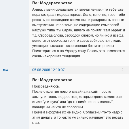
Re: Модераторство
Неактивен
Акира, у меня складывается впечатление, что тебе уже
пора создават модераториал. Дело, конечно, твое, тебе
решать, но последнее время стали раздражать разные
выступления не по теме, не содержащие смысловой
нагрузки типа "ты баран, ничего не понял" "сам баран" и
т.д. Свобода слова, свободой словом, но лично я всегда
ценил этот ресурс за то, что здесь собираются люди,
умеющие высказать свое мнение без матершины.
Поматериться я на Удав.ру хожу. Боюсь, что намечается
очень нехорошая тенденция.
05.08.2008 12:10:07
2
tsw
Member
Re: Модераторство
Неактивен
Присоеденяюсь.
После открытия нового дизайна на сайт просто
хлынули толпы подростков, которые кроме коментов в
стиле "уси-пуси" или "да ты ничё не понимаешь!",
вообще ни на что не способны.
Причём в форуме их не видно. Согласен, что-то надо с
этим делать, а то как то уж сильно начинает это резать
глаз.