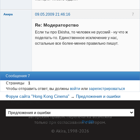
09.05.2009 21:46:16
7
Акира
Re: Модераторство
Если ты про Ekisha, то человек не русский - ну что ж
поделать-то. Единственное исключение у нас,
остальные все более-менее правильно пишут.
Владелец
сайта
Неактивен
Сообщения 7
Страницы
1
Чтобы отправить ответ, вы должны
войти
или
зарегистрироваться
Форум сайта "Hong Kong Cinema"
→
Предложения и ошибки
→
Модераторство
Материал сайта hkcinema.ru защищен
авторским правом. Перепечатка возможна
только при согласовании с автором.
Форум работает на
PunBB
© Akira, 1998-2026