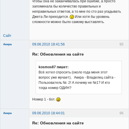
чтобы она не заканчивалась при ошибке, а просто
запоминала бы количество правильных и
неправильных ответов, а то мне по сто раз угадывать
Джета Ли приходится.
Или хотя бы уровень
сложности можно было самому выставлять.
Сайт
09.06.2010 18:41:56
95
Акира
Re: Обновления на сайте
kosmos87 пишет:
Всё хотел спросить (около года меня этот
вопрос уже мучает), Акира - Владелец сайта -
Владелец
Пользователь №: 2! А почему не №1? И кто
сайта
тогда номер ОДИН?
Неактивен
Номер 1 - бот.
09.06.2010 18:44:01
96
Акира
Re: Обновления на сайте