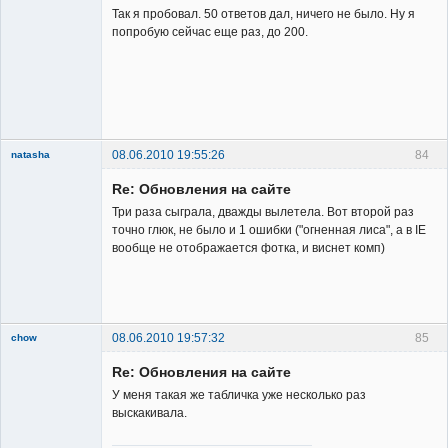
Так я пробовал. 50 ответов дал, ничего не было. Ну я
попробую сейчас еще раз, до 200.
Владелец
сайта
Неактивен
08.06.2010 19:55:26
84
natasha
Re: Обновления на сайте
Три раза сыграла, дважды вылетела. Вот второй раз
точно глюк, не было и 1 ошибки ("огненная лиса", а в IE
вообще не отображается фотка, и виснет комп)
Member
Неактивен
08.06.2010 19:57:32
85
chow
Re: Обновления на сайте
У меня такая же табличка уже несколько раз
выскакивала.