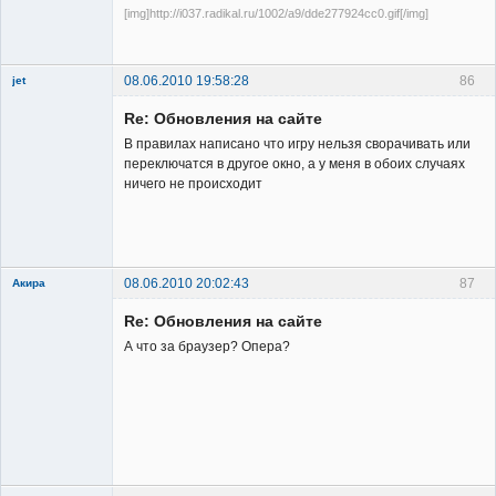
[img]http://i037.radikal.ru/1002/a9/dde277924cc0.gif[/img]
Member
Неактивен
08.06.2010 19:58:28
86
jet
Re: Обновления на сайте
В правилах написано что игру нельзя сворачивать или
переключатся в другое окно, а у меня в обоих случаях
ничего не происходит
Member
Неактивен
08.06.2010 20:02:43
87
Акира
Re: Обновления на сайте
А что за браузер? Опера?
Владелец
сайта
Неактивен