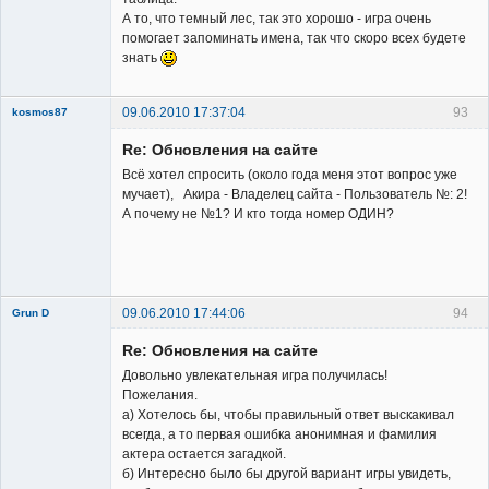
А то, что темный лес, так это хорошо - игра очень
Владелец
помогает запоминать имена, так что скоро всех будете
сайта
знать
Неактивен
09.06.2010 17:37:04
93
kosmos87
Re: Обновления на сайте
Всё хотел спросить (около года меня этот вопрос уже
мучает), Акира - Владелец сайта - Пользователь №: 2!
А почему не №1? И кто тогда номер ОДИН?
Заблокирован
Неактивен
09.06.2010 17:44:06
94
Grun D
Re: Обновления на сайте
Довольно увлекательная игра получилась!
Пожелания.
а) Хотелось бы, чтобы правильный ответ выскакивал
всегда, а то первая ошибка анонимная и фамилия
Member
актера остается загадкой.
б) Интересно было бы другой вариант игры увидеть,
Неактивен