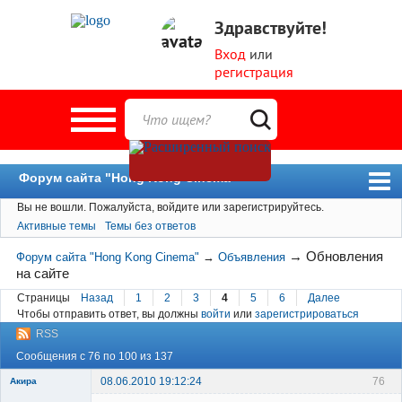
Здравствуйте!
Вход
или
регистрация
Форум сайта "Hong Kong Cinema"
Вы не вошли.
Пожалуйста, войдите или зарегистрируйтесь.
Форум
Активные темы
Темы без ответов
Новости
→
Обновления
Форум сайта "Hong Kong Cinema"
→
Объявления
Пользователи
на сайте
Поиск
Страницы
Назад
1
2
3
4
5
6
Далее
Чтобы отправить ответ, вы должны
войти
или
зарегистрироваться
RSS
Сообщения с 76 по 100 из 137
08.06.2010 19:12:24
76
Акира