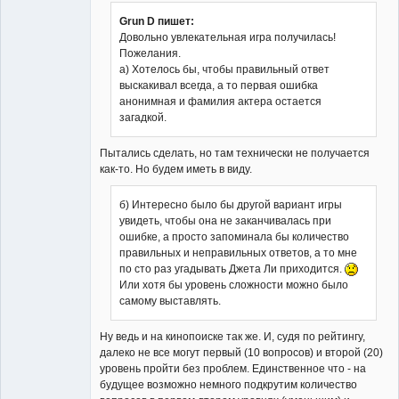
Grun D пишет:
Довольно увлекательная игра получилась!
Пожелания.
Владелец
а) Хотелось бы, чтобы правильный ответ
сайта
выскакивал всегда, а то первая ошибка
Неактивен
анонимная и фамилия актера остается
загадкой.
Пытались сделать, но там технически не получается
как-то. Но будем иметь в виду.
б) Интересно было бы другой вариант игры
увидеть, чтобы она не заканчивалась при
ошибке, а просто запоминала бы количество
правильных и неправильных ответов, а то мне
по сто раз угадывать Джета Ли приходится.
Или хотя бы уровень сложности можно было
самому выставлять.
Ну ведь и на кинопоиске так же. И, судя по рейтингу,
далеко не все могут первый (10 вопросов) и второй (20)
уровень пройти без проблем. Единственное что - на
будущее возможно немного подкрутим количество