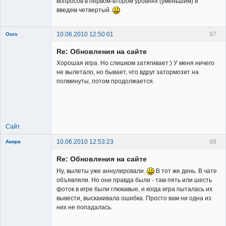
вопросов в первом-втором уровнях (уменьшим) и
введем четвертый.
10.06.2010 12:50:01
97
Ours
Re: Обновления на сайте
Хорошая игра. Но слишком затягивает:) У меня ничего
не вылетало, но бывает, что вдруг затормозит на
полминуты, потом продолжается.
Member
Неактивен
Сайт
10.06.2010 12:53:23
98
Акира
Re: Обновления на сайте
Ну, вылеты уже аннулировали.
В тот же день. В чате
объявляли. Но они правда были - там пять или шесть
фоток в игре были глюкавые, и когда игра пыталась их
вывести, выскакивала ошибка. Просто вам ни одна из
Владелец
них не попадалась.
сайта
Неактивен