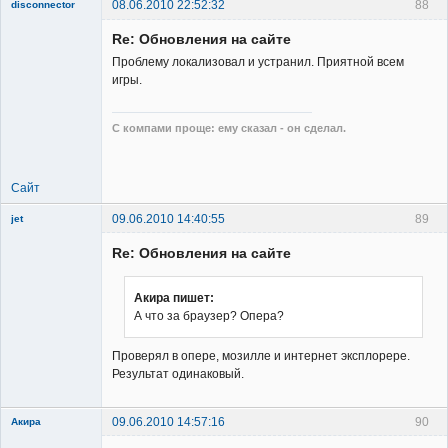
08.06.2010 22:52:32
88
disconnector
Re: Обновления на сайте
Проблему локализовал и устранил. Приятной всем
игры.
С компами проще: ему сказал - он сделал.
Программист
Неактивен
Сайт
09.06.2010 14:40:55
89
jet
Re: Обновления на сайте
Акира пишет:
А что за браузер? Опера?
Member
Проверял в опере, мозилле и интернет эксплорере.
Неактивен
Результат одинаковый.
09.06.2010 14:57:16
90
Акира