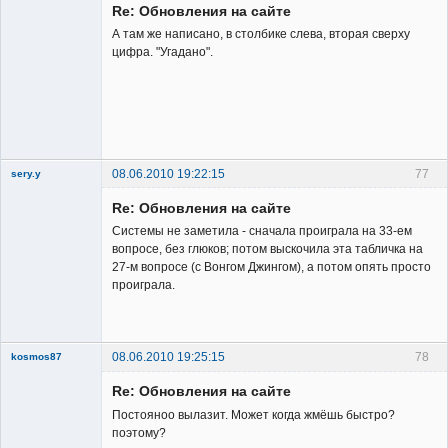
Re: Обновления на сайте
А там же написано, в столбике слева, вторая сверху
цифра. "Угадано".
Владелец
сайта
Неактивен
08.06.2010 19:22:15
77
sery.y
Re: Обновления на сайте
Системы не заметила - сначала проиграла на 33-ем
вопросе, без глюков; потом выскочила эта табличка на
27-м вопросе (с Вонгом Джингом), а потом опять просто
проиграла.
Member
Неактивен
08.06.2010 19:25:15
78
kosmos87
Re: Обновления на сайте
Постояноо вылазит. Может когда жмёшь быстро?
поэтому?