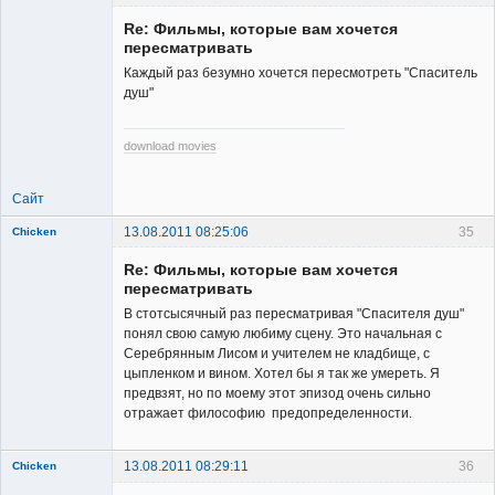
New member
Re: Фильмы, которые вам хочется
Неактивен
пересматривать
Каждый раз безумно хочется пересмотреть "Спаситель
душ"
download movies
Сайт
13.08.2011 08:25:06
35
Chicken
Member
Re: Фильмы, которые вам хочется
Неактивен
пересматривать
В стотсысячный раз пересматривая "Спасителя душ"
понял свою самую любиму сцену. Это начальная с
Серебрянным Лисом и учителем не кладбище, с
цыпленком и вином. Хотел бы я так же умереть. Я
предвзят, но по моему этот эпизод очень сильно
отражает философию предопределенности.
13.08.2011 08:29:11
36
Chicken
Member