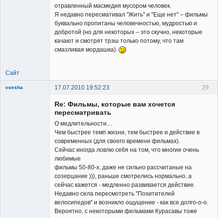
отравленный масмедия мусором человек.
Я недавно пересмативал "Жить" и "Еще нет" – фильмы
Member
буквально пропитаны человечностью, мудростью и
добротой (но для некоторых – это скучно, некоторые
Неактивен
качают и смотрят трэш только потому, что там
смазливая мордашка).
Сайт
17.07.2010 19:52:23
29
vsesha
Re: Фильмы, которые вам хочется
пересматривать
О медлительности....
Чем быстрее темп жизни, тем быстрее и действие в
современных (для своего времени фильмах).
Member
Сейчас иногда ловлю себя на том, что многие очень
любимые
Неактивен
фильмы 50-80-х, даже не сильно рассчитаные на
созерцание ))), раньше смотрелись нормально, а
сейчас кажется - медленно развивается действие.
Недавно села пересмотреть "Похитителей
велосипедов" и возникло ощущение - как все долго-о-о.
Вероятно, с некоторыми фильмами Курасавы тоже