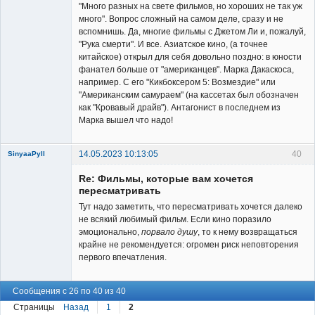
"Много разных на свете фильмов, но хороших не так уж
много". Вопрос сложный на самом деле, сразу и не
вспомнишь. Да, многие фильмы с Джетом Ли и, пожалуй,
"Рука смерти". И все. Азиатское кино, (а точнее
китайское) открыл для себя довольно поздно: в юности
фанател больше от "американцев". Марка Дакаскоса,
например. С его "Кикбоксером 5: Возмездие" или
"Американским самураем" (на кассетах был обозначен
как "Кровавый драйв"). Антагонист в последнем из
Марка вышел что надо!
14.05.2023 10:13:05
40
SinyaaPyll
Re: Фильмы, которые вам хочется
пересматривать
Тут надо заметить, что пересматривать хочется далеко
не всякий любимый фильм. Если кино поразило
эмоционально,
порвало душу
, то к нему возвращаться
Member
крайне не рекомендуется: огромен риск неповторения
Неактивен
первого впечатления.
Сообщения с 26 по 40 из 40
Страницы
Назад
1
2