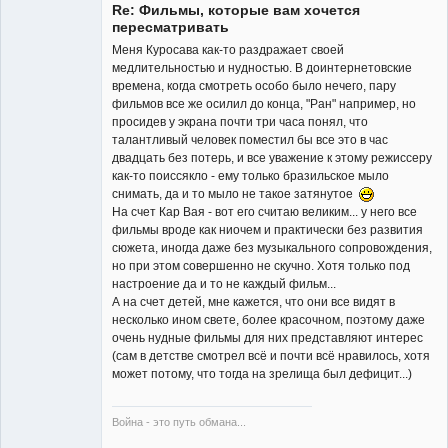
Re: Фильмы, которые вам хочется
пересматривать
Меня Куросава как-то раздражает своей
медлительностью и нудностью. В доинтернетовские
времена, когда смотреть особо было нечего, пару
Member
фильмов все же осилил до конца, "Ран" например, но
просидев у экрана почти три часа понял, что
Неактивен
талантливый человек поместил бы все это в час
двадцать без потерь, и все уважение к этому режиссеру
как-то поиссякло - ему только бразильское мыло
снимать, да и то мыло не такое затянутое
На счет Кар Вая - вот его считаю великим... у него все
фильмы вроде как ниочем и практически без развития
сюжета, иногда даже без музыкального сопровождения,
но при этом совершенно не скучно. Хотя только под
настроение да и то не каждый фильм...
А на счет детей, мне кажется, что они все видят в
несколько ином свете, более красочном, поэтому даже
очень нудные фильмы для них представляют интерес
(сам в детстве смотрел всё и почти всё нравилось, хотя
может потому, что тогда на зрелища был дефицит...)
Война - это путь обмана...