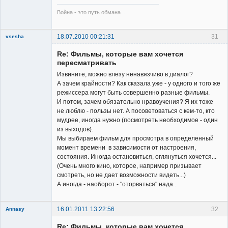
Война - это путь обмана...
18.07.2010 00:21:31
31
vsesha
Re: Фильмы, которые вам хочется
пересматривать
Извините, можно влезу ненавязчиво в диалог?
А зачем крайности? Как сказала уже - у одного и того же
режиссера могут быть совершенно разные фильмы.
Member
И потом, зачем обязательно нравоучения? Я их тоже
не люблю - пользы нет. А посоветоваться с кем-то, кто
Неактивен
мудрее, иногда нужно (посмотреть необходимое - один
из выходов).
Мы выбираем фильм для просмотра в определенный
момент времени в зависимости от настроения,
состояния. Иногда остановиться, оглянуться хочется...
(Очень много кино, которое, например призывает
смотреть, но не дает возможности видеть...)
А иногда - наоборот - "оторваться" нада...
16.01.2011 13:22:56
32
Annasy
New member
Re: Фильмы, которые вам хочется
Неактивен