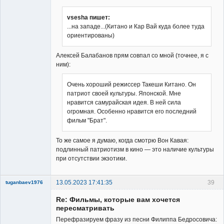
vsesha пишет:
...на западе...(Китано и Кар Вай куда более туда
Member
ориентированы)
Неактивен
Алексей Балабанов прям совпал со мной (точнее, я с
ним):
Очень хороший режиссер Такеши Китано. Он
патриот своей культуры. Японской. Мне
нравится самурайская идея. В ней сила
огромная. Особенно нравится его последний
фильм "Брат".
То же самое я думаю, когда смотрю Вон Кавая:
подлинный патриотизм в кино — это наличие культуры
при отсутствии экзотики.
13.05.2023 17:41:35
39
tuganbaev1976
New member
Re: Фильмы, которые вам хочется
Неактивен
пересматривать
Перефразируем фразу из песни Филиппа Бедросовича: