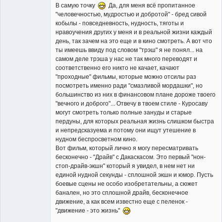
В самую точку
Да, для меня всё пропитанное
"человечностью, мудростью и добротой" - бред сивой
кобылы - повседневность, нудность, тяготы и
нравоучения других у меня и в реальной жизни каждый
день, так зачем на это еще и в кино смотреть. А вот что
ты имеешь ввиду под словом "трэш" я не понял... на
самом деле трэша у нас не так много переводят и
соответственно его никто не качает, качают
"проходные" фильмы, которые можно отсилы раз
посмотреть именно ради "смазливой мордашки", но
большинство из них в финансовом плане дороже твоего
"вечного и доброго"... Отвечу в твоем стиле - Куросаву
могут смотреть только полные зануды и старые
пердуны, для которых реальная жизнь слишком быстра
и непредсказуема и потому они ищут утешение в
нудном беспросветном кино.
Вот фильм, который лично я могу пересматривать
бесконечно - "Драйв" с Дакаскасом. Это первый "нон-
стоп-драйв-экшн" который я увидел, в нем нет ни
единой нудной секунды - сплошной экшн и юмор. Пусть
боевые сцены не особо изобретательны, а сюжет
банален, но это сплошной драйв, бесконечное
движение, а как всем известно еще с пеленок -
"движение - это жизнь"