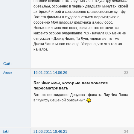
по моей психике стал Лиу Чиа-Лянг в
Кунг фу бешеной
обезьяны
, особенно в первых двадцати минутах, своей
актёрской игрой и совершенно крышесносным кун-фу.
Вот его фильмы я с удовольствием персматриваю,
особенно
Моя молодая тётушка
и
Леди босс
.
Новых фильмов мне пока, если честно не хочется -
какое-то особое очарование 70х - начала 80х меня не
отпускает - Дэвид Чианг, Ти Лунг, ядовитые, тот же
Джеки Чан и много кто ещё. Уверена, что это только
начало).
Сайт
16.01.2011 14:06:26
33
Акира
Re: Фильмы, которые вам хочется
пересматривать
Вот это неожиданно. Девушка - фанатка Лиу Чиа-Лянга
в "Кунгфу бешеной обезьяны".
Владелец
сайта
Неактивен
21.06.2011 18:46:21
34
jaki