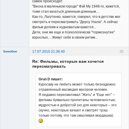
самое происходит.
"Весна в маленьком городе" Фэй Му 1948-го, кажется,
тоже стал казаться длинным-длинным....
Как-то, Лагутенко, кажется, говорил, что в детстве мог
смотреть и пересматривать "Дерсу Узала". А сейчас
фильм долгим и нудноватым кажется...
Дети, они же еще и психологически "тормознутее"
взрослых.... Живут себе в своем ритме...
17.07.2010 21:36:40
30
SamoGon
Re: Фильмы, которые вам хочется
пересматривать
Grun D пишет:
Куросаву не любить может только безнадежно
Member
отравленный масмедия мусором человек.
Неактивен
Я недавно пересмативал "Жить" и "Еще нет" –
фильмы буквально пропитаны человечностью,
мудростью и добротой (но для некоторых – это
скучно, некоторые качают и смотрят трэш
только потому, что там смазливая мордашка).