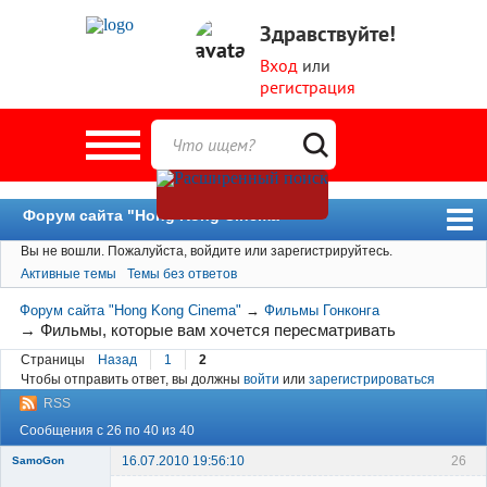
Здравствуйте!
Вход
или
регистрация
Форум сайта "Hong Kong Cinema"
Вы не вошли.
Пожалуйста, войдите или зарегистрируйтесь.
Форум
Активные темы
Темы без ответов
Новости
Форум сайта "Hong Kong Cinema"
→
Фильмы Гонконга
Пользователи
→
Фильмы, которые вам хочется пересматривать
Страницы
Назад
1
2
Поиск
Чтобы отправить ответ, вы должны
войти
или
зарегистрироваться
RSS
Сообщения с 26 по 40 из 40
16.07.2010 19:56:10
26
SamoGon