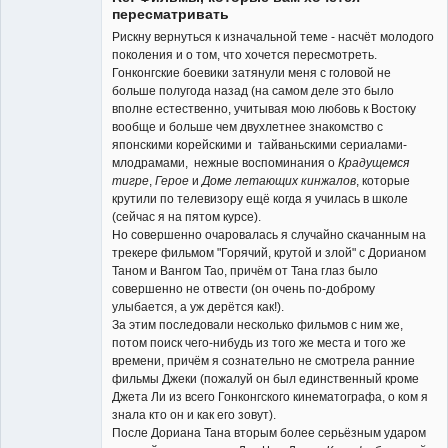
пересматривать
Рискну вернуться к изначальной теме - насчёт молодого
поколения и о том, что хочется пересмотреть.
Гонконгские боевики затянули меня с головой не
больше полугода назад (на самом деле это было
вполне естественно, учитывая мою любовь к Востоку
вообще и больше чем двухлетнее знакомство с
японскими корейскими и тайваньскими сериалами-
млодрамами, нежные воспоминания о
Крадущемся
тигре
,
Герое
и
Доме летающих кинжалов
, которые
крутили по телевизору ещё когда я училась в школе
(сейчас я на пятом курсе).
Но совершенно очаровалась я случайно скачанным на
трекере фильмом "Горячий, крутой и злой" с Дорианом
Таном и Вангом Тао, причём от Тана глаз было
совершенно не отвести (он очень по-доброму
улыбается, а уж дерётся как!).
За этим последовали несколько фильмов с ним же,
потом поиск чего-нибудь из того же места и того же
времени, причём я сознательно не смотрела ранние
фильмы Джеки (пожалуй он был единственный кроме
Джета Ли из всего Гонконгского кинематографа, о ком я
знала кто он и как его зовут).
После Дориана Тана вторым более серьёзным ударом