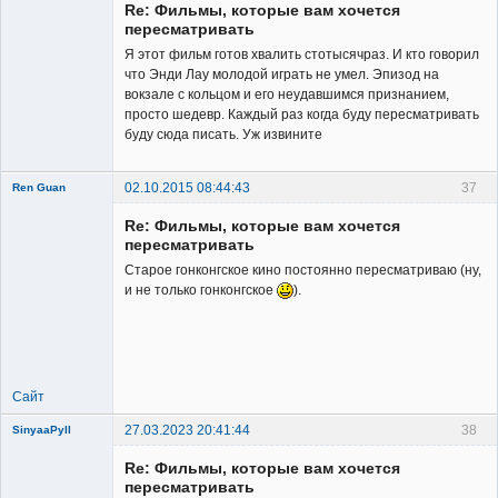
Re: Фильмы, которые вам хочется
Неактивен
пересматривать
Я этот фильм готов хвалить стотысячраз. И кто говорил
что Энди Лау молодой играть не умел. Эпизод на
вокзале с кольцом и его неудавшимся признанием,
просто шедевр. Каждый раз когда буду пересматривать
буду сюда писать. Уж извините
02.10.2015 08:44:43
37
Ren Guan
Re: Фильмы, которые вам хочется
пересматривать
Старое гонконгское кино постоянно пересматриваю (ну,
и не только гонконгское
).
Member
Неактивен
Сайт
27.03.2023 20:41:44
38
SinyaaPyll
Re: Фильмы, которые вам хочется
пересматривать