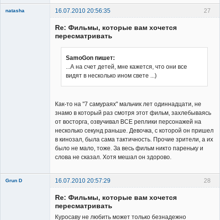
16.07.2010 20:56:35
27
natasha
Re: Фильмы, которые вам хочется
пересматривать
SamoGon пишет:
...А на счет детей, мне кажется, что они все
Member
видят в несколько ином свете ...)
Неактивен
Как-то на "7 самураях" мальчик лет одиннадцати, не
знамо в который раз смотря этот фильм, захлебываясь
от восторга, озвучивал ВСЕ реплики персонажей на
несколько секунд раньше. Девочка, с которой он пришел
в кинозал, была сама тактичность. Прочие зрители, а их
было не мало, тоже. За весь фильм никто пареньку и
слова не сказал. Хотя мешал он здорово.
16.07.2010 20:57:29
28
Grun D
Re: Фильмы, которые вам хочется
пересматривать
Куросаву не любить может только безнадежно