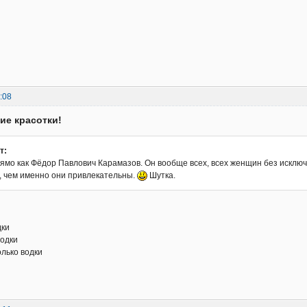
:08
кие красотки!
т:
рямо как Фёдор Павлович Карамазов. Он вообще всех, всех женщин без исклю
ь, чем именно они привлекательны.
Шутка.
дки
водки
олько водки