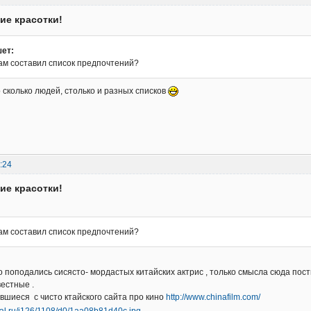
кие красотки!
ет:
ам составил список предпочтений?
о сколько людей, столько и разных списков
:24
кие красотки!
ам составил список предпочтений?
о поподались сисясто- мордастых китайских актрис , только смысла сюда пос
вестные .
вшиеся с чисто ктайского сайта про кино
http://www.chinafilm.com/