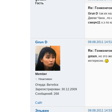
Гость
Re: Гонконгс
Grun D
так их на
Джеки Чана , по
смерч11
х.з по 
Grun D
09.08.2011 14:51
Re: Гонконгс
gotam
, но это ж
интересно.
Member
Неактивен
Откуда:
Витебск
Зарегистрирован:
30.12.2009
Сообщений:
268
Сайт
Эльвин
09.08.2011 14:53