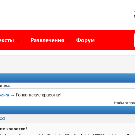
ексты
Развлечения
Форум
йтесь.
→
Гонконгские красотки!
конга
Чтобы отпра
:53
кие красотки!