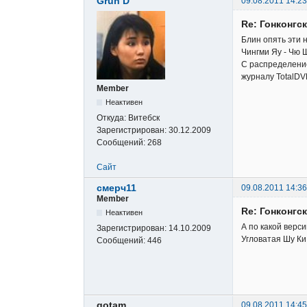
Grun D
09.08.2011 14:23
Re: Гонконгс
Блин опять эти 
Чингми Яу - Чю 
С распределение
журналу TotalD
Member
Неактивен
Откуда:
Витебск
Зарегистрирован:
30.12.2009
Сообщений:
268
Сайт
смерч11
09.08.2011 14:36
Member
Re: Гонконгс
Неактивен
А по какой верс
Зарегистрирован:
14.10.2009
Угловатая Шу Ки 
Сообщений:
446
gotam
09.08.2011 14:45