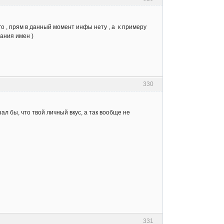
го , прям в данный момент инфы нету , а к примеру
сания имен )
330
ал бы, что твой личный вкус, а так вообще не
331