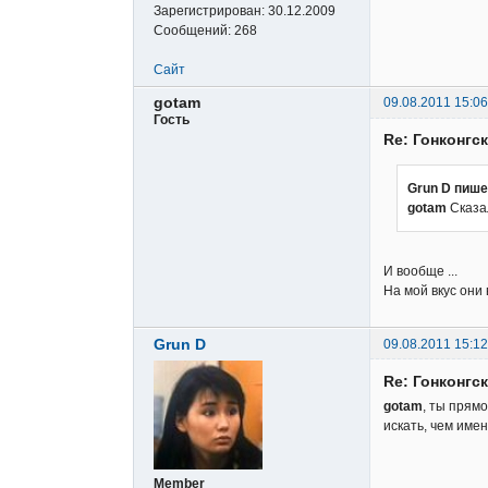
Зарегистрирован:
30.12.2009
Сообщений:
268
Сайт
gotam
09.08.2011 15:06
Гость
Re: Гонконгс
Grun D пише
gotam
Сказал
И вообще ...
На мой вкус они
Grun D
09.08.2011 15:12
Re: Гонконгс
gotam
, ты прям
искать, чем име
Member