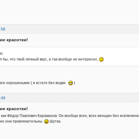
:58
кие красотки!
т:
 бы, что твой личный вкус, а так вообще не интересно.
 все хорошенькие ( и кстате без водки
)
:49
кие красотки!
о как Фёдор Павлович Карамазов. Он вообще всех, всех женщин без исключен
нно они привлекательны.
Шутка.