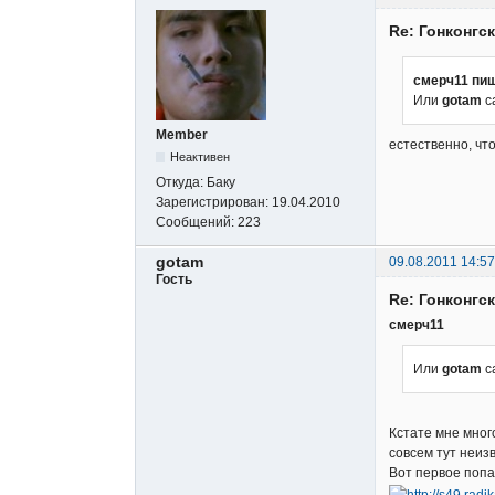
Re: Гонконгс
смерч11 пиш
Или
gotam
с
Member
естественно, чт
Неактивен
Откуда:
Баку
Зарегистрирован:
19.04.2010
Сообщений:
223
gotam
09.08.2011 14:57
Гость
Re: Гонконгс
смерч11
Или
gotam
с
Кстате мне мног
совсем тут неиз
Вот первое попа