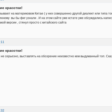
кие красотки!
зывают на материковом Китае ( у них совершенно другой диалект или типа то
 ихнему вы бы фиг узнали . И на этом сайте уже кстате уже обсуждались напи
какой версии , стянул просто с китайского сайта
:11
кие красотки!
е не серьезно, выставлять на обозрение неизвестно кем выдуманный топ. Сказ
:32