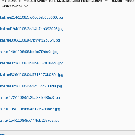
'>
<!--sizeo:5--><span style="font-size:18pt;line-height:100%"><!--/sizeo-->
--/sizec-->
</div>