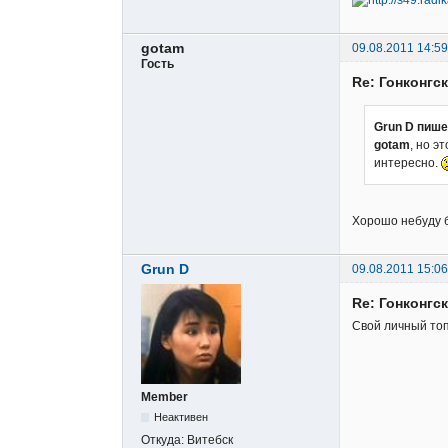
gotam
09.08.2011 14:59
Гость
Re: Гонконгс
Grun D пише
gotam
, но э
интересно.
Хорошо небуду 
Grun D
09.08.2011 15:06
Re: Гонконгс
Свой личный топ
Member
Неактивен
Откуда:
Витебск