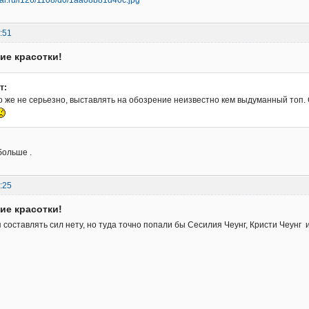
:51
кие красотки!
т:
то же не серьезно, выставлять на обозрение неизвестно кем выдуманный топ. С
больше .
:25
кие красотки!
 составлять сил нету, но туда точно попали бы Сесилия Чеунг, Кристи Чеунг и