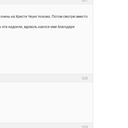
327
а очень на Кристи Чеунг похожа. Потом смотрю вместо
ы эти надоели, вдоволь наелся ими благодаря
328
329