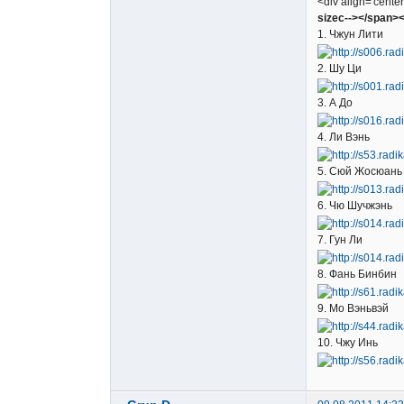
<div align='center
sizec--></span><!
1. Чжун Лити
2. Шу Ци
3. А До
4. Ли Вэнь
5. Сюй Жосюань
6. Чю Шучжэнь
7. Гун Ли
8. Фань Бинбин
9. Мо Вэньвэй
10. Чжу Инь