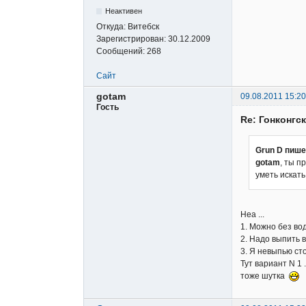
Неактивен
Откуда:
Витебск
Зарегистрирован:
30.12.2009
Сообщений:
268
Сайт
gotam
09.08.2011 15:20
Гость
Re: Гонконгс
Grun D пише
gotam
, ты п
уметь искат
Неа ...
1. Можно без во
2. Надо выпить 
3. Я невыпью ст
Тут вариант N 1 .
тоже шутка