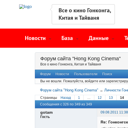
Все о кино Гонконга,
Китая и Тайваня
Новости
База
Данные
Т
Форум сайта "Hong Kong Cinema"
Все о кино Гонконга, Китая и Тайваня
Форум
Новости
Пользователи
Поиск
Вы не вошли.
Пожалуйста, войдите или зарегистриру
Форум сайта "Hong Kong Cinema"
→
Личности Гон
Страницы
Назад
1
…
12
13
14
Сообщения с 326 по 349 из 349
gotam
09.08.2011 11:38
Гость
Re: Гонконгс