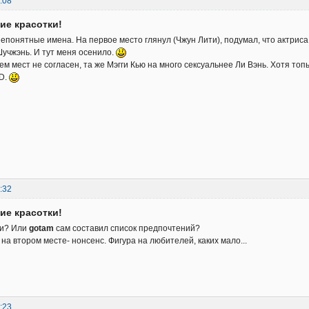
:08
кие красотки!
непонятные имена. На первое место глянул (Чжун Лити), подумал, что актрис
Шучжэнь. И тут меня осенило.
м мест не согласен, та же Мэгги Кью на много сексуальнее Ли Вэнь. Хотя топ
VD.
:32
кие красотки!
ии? Или
gotam
сам составил список предпочтений?
на втором месте- нонсенс. Фигура на любителей, каких мало...
:23