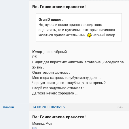
Гость
Re: Гонконгские красотки!
Grun D пишет:
Не, ну если после принятия спиртного
оценивать, то и мужчины некоторые начинают
казаться привлекательными.
Черный юмор.
Юмор , но не чёрный .
P.S.
Сидят два пиратских капитана в таверне , беседуют за
жизнь .
Один говорит другому :
Мне вчера матросы голубую метку дали ...
Черную знаю , а вот голубая , что за хрень ?
Вторй кэп задумчиво отвичает :
Да тоже нечего хорошего ...
14.08.2011 06:06:15
342
Эльвин
Re: Гонконгские красотки!
Моника Мок