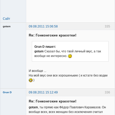
Member
Неактивен
Сайт
09.08.2011 15:06:58
335
gotam
Гость
Re: Гонконгские красотки!
Grun D пишет:
gotam
Сказал бы, что твой личный вкус, а так
вообще не интересно.
И вообще ...
На мой вкус они все хорошенькие ( и кстате без водки
)
09.08.2011 15:12:49
336
Grun D
Re: Гонконгские красотки!
gotam
, ты прямо как Фёдор Павлович Карамазов. Он
вообще всех, всех женщин без исключения считал