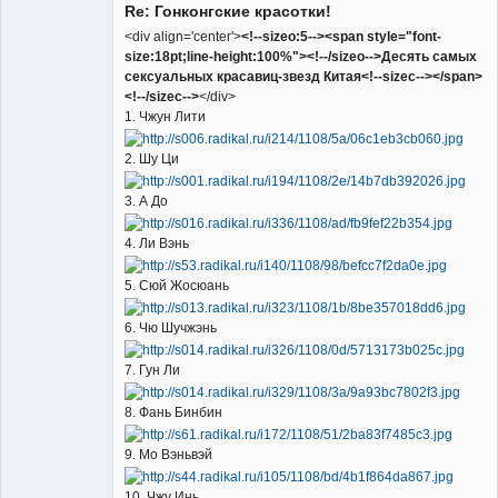
Re: Гонконгские красотки!
<div align='center'>
<!--sizeo:5--><span style="font-
size:18pt;line-height:100%"><!--/sizeo-->Десять самых
сексуальных красавиц-звезд Китая<!--sizec--></span>
<!--/sizec-->
</div>
1. Чжун Лити
2. Шу Ци
3. А До
4. Ли Вэнь
5. Сюй Жосюань
6. Чю Шучжэнь
7. Гун Ли
8. Фань Бинбин
9. Мо Вэньвэй
10. Чжу Инь