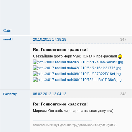
Member
Неактивен
Сайт
20.10.2011 17:38:28
347
suzuki
Re: Гонконгские красотки!
Свежайшие фото Чери Чунг. Юная и прекрасная!
Member
Неактивен
08.02.2012 13:04:13
348
Pavlentiy
New member
Re: Гонконгские красотки!
Неактивен
Мириам Юнг забыли, очаровательная девушка)
алкоголики живут дольше трудоголиков&#33;&#33;&#33;