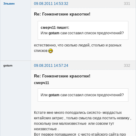
09.08.2011 14:53:32
331
Эльвин
Re: Гонконгские красотки!
смерч11 пишет:
Или
gotam
сам составил список предпочтений?
Member
естественно, что сколько людей, столько и разных
Неактивен
списков
09.08.2011 14:57:24
332
gotam
Гость
Re: Гонконгские красотки!
смерч11
Или
gotam
сам составил список предпочтений?
Кстате мне много поподались сисясто- мордастых
китайских актрис , только смысла сюда постить невижу ,
поскольку они малоизвестные или совсем тут
неизвестные .
Вот первое попавшиеся с чисто ктайского сайта про