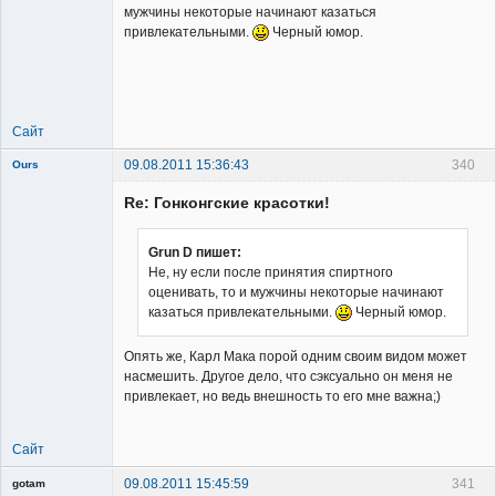
мужчины некоторые начинают казаться
привлекательными.
Черный юмор.
Member
Неактивен
Сайт
09.08.2011 15:36:43
340
Ours
Re: Гонконгские красотки!
Grun D пишет:
Не, ну если после принятия спиртного
оценивать, то и мужчины некоторые начинают
Member
казаться привлекательными.
Черный юмор.
Неактивен
Опять же, Карл Мака порой одним своим видом может
насмешить. Другое дело, что сэксуально он меня не
привлекает, но ведь внешность то его мне важна;)
Сайт
09.08.2011 15:45:59
341
gotam