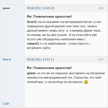
09.08.2011 14:45:23
329
gotam
Гость
Re: Гонконгские красотки!
Grun D
так их называют на материковом Китае ( у них
совершенно другой диалект или типа того , прям в
данный момент инфы нету , а к примеру Джеки Чана ,
по ихнему вы бы фиг узнали . И на этом сайте уже
кстате уже обсуждались написания имен )
смерч11
х.з по какой версии , стянул просто с
китайского сайта
09.08.2011 14:51:11
330
Grun D
Re: Гонконгские красотки!
gotam
, но это же не серьезно, выставлять на обозрение
неизвестно кем выдуманный топ. Сказал бы, что твой
личный вкус, а так вообще не интересно.
Member
Неактивен
Сайт