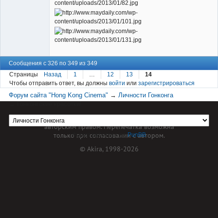
Сообщения с 326 по 349 из 349
Страницы
Назад
1
…
12
13
14
Чтобы отправить ответ, вы должны
войти
или
зарегистрироваться
Форум сайта "Hong Kong Cinema"
→
Личности Гонконга
→
Гонконгские красотки!
Материал сайта hkcinema.ru защищен
авторским правом. Перепечатка возможна
только при согласовании с автором.
Форум работает на
PunBB
© Akira, 1998-2026