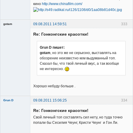
кино
http://www.chinafilm.com/
09.08.2011 14:59:51
333
gotam
Гость
Re: Гонконгские красотки!
Grun D пишет:
gotam
, но это же не серьезно, выставлять на
обозрение неизвестно кем выдуманный топ.
Сказал бы, что твой личный вкус, а так вообще
не интересно.
Хорошо небуду больше .
09.08.2011 15:06:25
334
Grun D
Re: Гонконгские красотки!
Свой личный топ составлять сил нету, но туда точно
попали бы Сесилия Чеунг, Кристи Чеунг и Гон Ли.