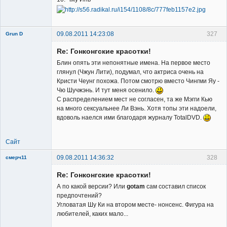
09.08.2011 14:23:08
327
Grun D
Re: Гонконгские красотки!
Блин опять эти непонятные имена. На первое место
глянул (Чжун Лити), подумал, что актриса очень на
Кристи Чеунг похожа. Потом смотрю вместо Чингми Яу -
Чю Шучжэнь. И тут меня осенило.
Member
С распределением мест не согласен, та же Мэгги Кью
на много сексуальнее Ли Вэнь. Хотя топы эти надоели,
Неактивен
вдоволь наелся ими благодаря журналу TotalDVD.
Сайт
09.08.2011 14:36:32
328
смерч11
Member
Re: Гонконгские красотки!
Неактивен
А по какой версии? Или
gotam
сам составил список
предпочтений?
Угловатая Шу Ки на втором месте- нонсенс. Фигура на
любителей, каких мало...