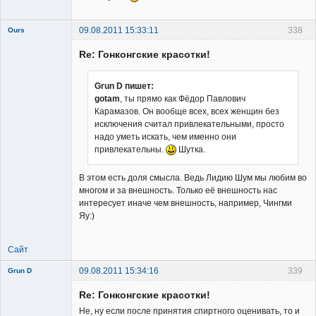
09.08.2011 15:33:11
338
Ours
Re: Гонконгские красотки!
Grun D пишет:
gotam
, ты прямо как Фёдор Павлович
Карамазов. Он вообще всех, всех женщин без
Member
исключения считал привлекательными, просто
Неактивен
надо уметь искать, чем именно они
привлекательны.
Шутка.
В этом есть доля смысла. Ведь Лидию Шум мы любим во
многом и за внешность. Только её внешность нас
интересует иначе чем внешность, например, Чингми
Яу:)
Сайт
09.08.2011 15:34:16
339
Grun D
Re: Гонконгские красотки!
Не, ну если после принятия спиртного оценивать, то и