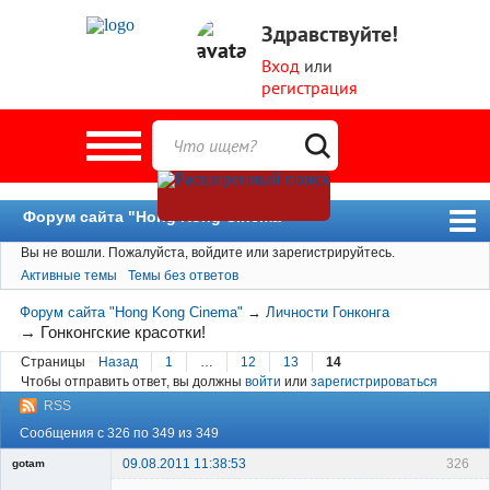
Здравствуйте!
Вход
или
регистрация
Форум сайта "Hong Kong Cinema"
Вы не вошли.
Пожалуйста, войдите или зарегистрируйтесь.
Форум
Активные темы
Темы без ответов
Новости
Форум сайта "Hong Kong Cinema"
→
Личности Гонконга
Пользователи
→
Гонконгские красотки!
Страницы
Назад
1
…
12
13
14
Поиск
Чтобы отправить ответ, вы должны
войти
или
зарегистрироваться
RSS
Сообщения с 326 по 349 из 349
09.08.2011 11:38:53
326
gotam
Гость