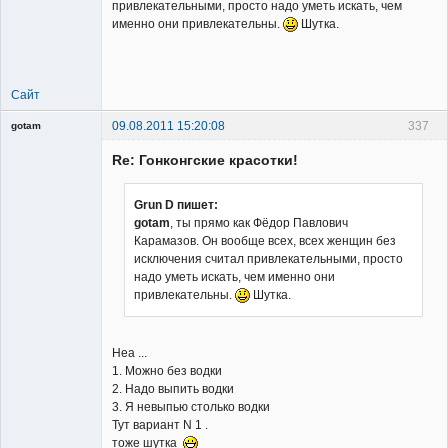
привлекательными, просто надо уметь искать, чем
именно они привлекательны.
Шутка.
Member
Неактивен
Сайт
09.08.2011 15:20:08
337
gotam
Гость
Re: Гонконгские красотки!
Grun D пишет:
gotam
, ты прямо как Фёдор Павлович
Карамазов. Он вообще всех, всех женщин без
исключения считал привлекательными, просто
надо уметь искать, чем именно они
привлекательны.
Шутка.
Неа ...
1. Можно без водки
2. Надо выпить водки
3. Я невыпью столько водки
Тут вариант N 1 .
тоже шутка