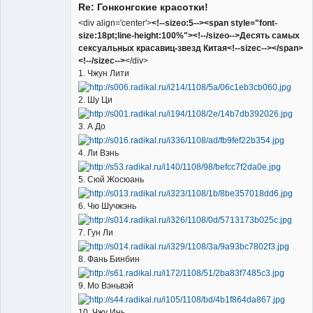
Re: Гонконгские красотки!
<div align='center'>
<!--sizeo:5--><span style="font-
size:18pt;line-height:100%"><!--/sizeo-->Десять самых
сексуальных красавиц-звезд Китая<!--sizec--></span>
<!--/sizec-->
</div>
1. Чжун Лити
2. Шу Ци
3. А До
4. Ли Вэнь
5. Сюй Жосюань
6. Чю Шучжэнь
7. Гун Ли
8. Фань Бинбин
9. Мо Вэньвэй
10. Чжу Инь