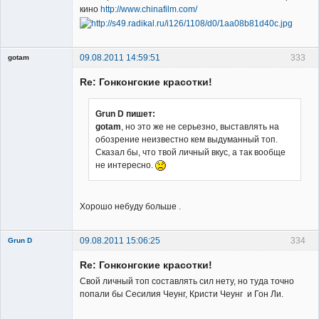
кино
http://www.chinafilm.com/
09.08.2011 14:59:51
333
gotam
Гость
Re: Гонконгские красотки!
Grun D пишет:
gotam
, но это же не серьезно, выставлять на
обозрение неизвестно кем выдуманный топ.
Сказал бы, что твой личный вкус, а так вообще
не интересно.
Хорошо небуду больше .
09.08.2011 15:06:25
334
Grun D
Re: Гонконгские красотки!
Свой личный топ составлять сил нету, но туда точно
попали бы Сесилия Чеунг, Кристи Чеунг и Гон Ли.