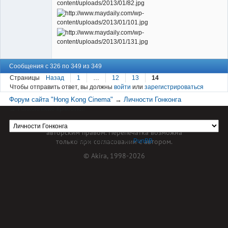
Сообщения с 326 по 349 из 349
Страницы
Назад
1
…
12
13
14
Чтобы отправить ответ, вы должны
войти
или
зарегистрироваться
Форум сайта "Hong Kong Cinema"
→
Личности Гонконга
→
Гонконгские красотки!
Материал сайта hkcinema.ru защищен
авторским правом. Перепечатка возможна
только при согласовании с автором.
Форум работает на
PunBB
© Akira, 1998-2026