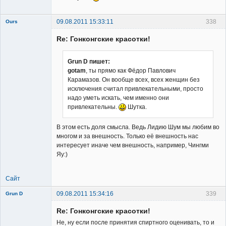
09.08.2011 15:33:11
338
Ours
Re: Гонконгские красотки!
Grun D пишет:
gotam
, ты прямо как Фёдор Павлович
Карамазов. Он вообще всех, всех женщин без
Member
исключения считал привлекательными, просто
Неактивен
надо уметь искать, чем именно они
привлекательны.
Шутка.
В этом есть доля смысла. Ведь Лидию Шум мы любим во
многом и за внешность. Только её внешность нас
интересует иначе чем внешность, например, Чингми
Яу:)
Сайт
09.08.2011 15:34:16
339
Grun D
Re: Гонконгские красотки!
Не, ну если после принятия спиртного оценивать, то и