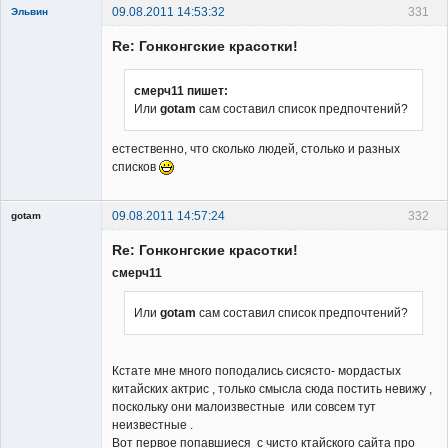
09.08.2011 14:53:32
331
Эльвин
Re: Гонконгские красотки!
смерч11 пишет:
Или
gotam
сам составил список предпочтений?
Member
естественно, что сколько людей, столько и разных
Неактивен
списков
09.08.2011 14:57:24
332
gotam
Гость
Re: Гонконгские красотки!
смерч11
Или
gotam
сам составил список предпочтений?
Кстате мне много поподались сисясто- мордастых
китайских актрис , только смысла сюда постить невижу ,
поскольку они малоизвестные или совсем тут
неизвестные .
Вот первое попавшиеся с чисто ктайского сайта про