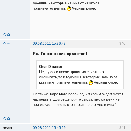
мужчины некоторые начинают казаться
привлекательными.
Черный юмор.
Member
Неактивен
Сайт
09.08.2011 15:36:43
340
Ours
Re: Гонконгские красотки!
Grun D пишет:
Не, ну если после принятия спиртного
оценивать, то и мужчины некоторые начинают
Member
казаться привлекательными.
Черный юмор.
Неактивен
Опять же, Карл Мака порой одним своим видом может
насмешить. Другое дело, что сэксуально он меня не
привлекает, но ведь внешность то его мне важна;)
Сайт
09.08.2011 15:45:59
341
gotam