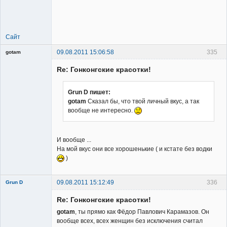
Member
Неактивен
Сайт
09.08.2011 15:06:58
335
gotam
Гость
Re: Гонконгские красотки!
Grun D пишет:
gotam
Сказал бы, что твой личный вкус, а так
вообще не интересно.
И вообще ...
На мой вкус они все хорошенькие ( и кстате без водки
)
09.08.2011 15:12:49
336
Grun D
Re: Гонконгские красотки!
gotam
, ты прямо как Фёдор Павлович Карамазов. Он
вообще всех, всех женщин без исключения считал