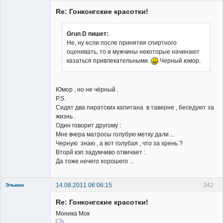
Гость
Re: Гонконгские красотки!
Grun D пишет:
Не, ну если после принятия спиртного
оценивать, то и мужчины некоторые начинают
казаться привлекательными.
Черный юмор.
Юмор , но не чёрный .
P.S.
Сидят два пиратских капитана в таверне , беседуют за
жизнь .
Один говорит другому :
Мне вчера матросы голубую метку дали ...
Черную знаю , а вот голубая , что за хрень ?
Вторй кэп задумчиво отвичает :
Да тоже нечего хорошего ...
14.08.2011 06:06:15
342
Эльвин
Re: Гонконгские красотки!
Моника Мок