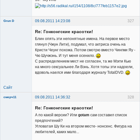
09.08.2011 14:23:08
327
Grun D
Re: Гонконгские красотки!
Блин опять эти непонятные имена. На первое место
глянул (Чжун Лити), подумал, что актриса очень на
Кристи Чеунг похожа. Потом смотрю вместо Чингми Яу -
Чю Шучжэнь. И тут меня осенило.
Member
С распределением мест не согласен, та же Мэгги Кью
на много сексуальнее Ли Вэнь. Хотя топы эти надоели,
Неактивен
вдоволь наелся ими благодаря журналу TotalDVD.
Сайт
09.08.2011 14:36:32
328
смерч11
Member
Re: Гонконгские красотки!
Неактивен
А по какой версии? Или
gotam
сам составил список
предпочтений?
Угловатая Шу Ки на втором месте- нонсенс. Фигура на
любителей, каких мало...