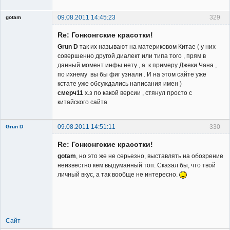
09.08.2011 14:45:23
329
gotam
Гость
Re: Гонконгские красотки!
Grun D
так их называют на материковом Китае ( у них
совершенно другой диалект или типа того , прям в
данный момент инфы нету , а к примеру Джеки Чана ,
по ихнему вы бы фиг узнали . И на этом сайте уже
кстате уже обсуждались написания имен )
смерч11
х.з по какой версии , стянул просто с
китайского сайта
09.08.2011 14:51:11
330
Grun D
Re: Гонконгские красотки!
gotam
, но это же не серьезно, выставлять на обозрение
неизвестно кем выдуманный топ. Сказал бы, что твой
личный вкус, а так вообще не интересно.
Member
Неактивен
Сайт