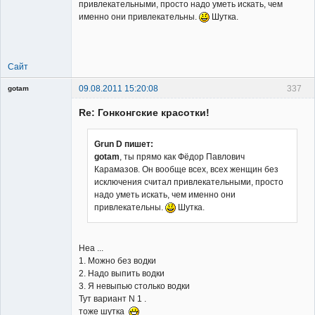
привлекательными, просто надо уметь искать, чем
именно они привлекательны.
Шутка.
Member
Неактивен
Сайт
09.08.2011 15:20:08
337
gotam
Гость
Re: Гонконгские красотки!
Grun D пишет:
gotam
, ты прямо как Фёдор Павлович
Карамазов. Он вообще всех, всех женщин без
исключения считал привлекательными, просто
надо уметь искать, чем именно они
привлекательны.
Шутка.
Неа ...
1. Можно без водки
2. Надо выпить водки
3. Я невыпью столько водки
Тут вариант N 1 .
тоже шутка