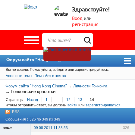
Здравствуйте!
Вход
или
регистрация
Форум сайта "Hong Kong Cinema"
Вы не вошли.
Пожалуйста, войдите или зарегистрируйтесь.
Форум
Активные темы
Темы без ответов
Новости
Форум сайта "Hong Kong Cinema"
→
Личности Гонконга
Пользователи
→
Гонконгские красотки!
Страницы
Назад
1
…
12
13
14
Поиск
Чтобы отправить ответ, вы должны
войти
или
зарегистрироваться
RSS
Сообщения с 326 по 349 из 349
09.08.2011 11:38:53
326
gotam
Гость