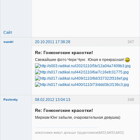
Member
Неактивен
Сайт
20.10.2011 17:38:28
347
suzuki
Re: Гонконгские красотки!
Свежайшие фото Чери Чунг. Юная и прекрасная!
Member
Неактивен
08.02.2012 13:04:13
348
Pavlentiy
New member
Re: Гонконгские красотки!
Неактивен
Мириам Юнг забыли, очаровательная девушка)
алкоголики живут дольше трудоголиков&#33;&#33;&#33;