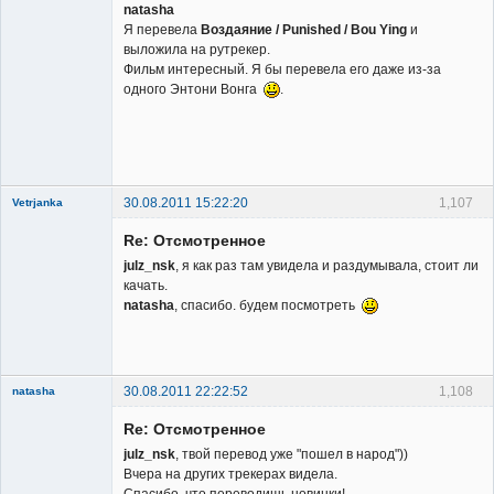
natasha
Я перевела
Воздаяние / Punished / Bou Ying
и
выложила на рутрекер.
Фильм интересный. Я бы перевела его даже из-за
одного Энтони Вонга
.
30.08.2011 15:22:20
1,107
Vetrjanka
New member
Re: Отсмотренное
Неактивен
julz_nsk
, я как раз там увидела и раздумывала, стоит ли
качать.
natasha
, спасибо. будем посмотреть
30.08.2011 22:22:52
1,108
natasha
Re: Отсмотренное
julz_nsk
, твой перевод уже "пошел в народ"))
Вчера на других трекерах видела.
Спасибо, что переводишь новинки!