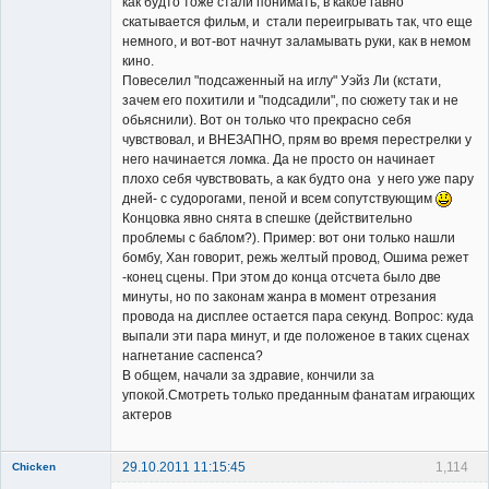
как будто тоже стали понимать, в какое гавно
скатывается фильм, и стали переигрывать так, что еще
немного, и вот-вот начнут заламывать руки, как в немом
кино.
Повеселил "подсаженный на иглу" Уэйз Ли (кстати,
зачем его похитили и "подсадили", по сюжету так и не
обьяснили). Вот он только что прекрасно себя
чувствовал, и ВНЕЗАПНО, прям во время перестрелки у
него начинается ломка. Да не просто он начинает
плохо себя чувствовать, а как будто она у него уже пару
дней- с судорогами, пеной и всем сопутствующим
Концовка явно снята в спешке (действительно
проблемы с баблом?). Пример: вот они только нашли
бомбу, Хан говорит, режь желтый провод, Ошима режет
-конец сцены. При этом до конца отсчета было две
минуты, но по законам жанра в момент отрезания
провода на дисплее остается пара секунд. Вопрос: куда
выпали эти пара минут, и где положеное в таких сценах
нагнетание саспенса?
В общем, начали за здравие, кончили за
упокой.Смотреть только преданным фанатам играющих
актеров
29.10.2011 11:15:45
1,114
Chicken
Member