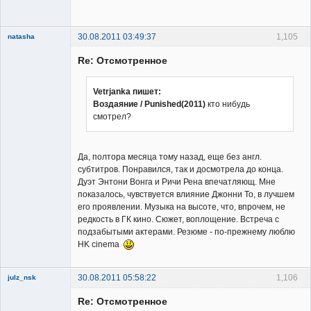
30.08.2011 03:49:37
1,105
natasha
Re: Отсмотренное
Vetrjanka пишет:
Воздаяние / Punished(2011)
кто нибудь
смотрел?
Member
Неактивен
Да, полтора месяца тому назад, еще без англ.
субтитров. Понравился, так и досмотрела до конца.
Дуэт Энтони Вонга и Ричи Рена впечатляющ. Мне
показалось, чувствуется влияние Джонни То, в лучшем
его проявлении. Музыка на высоте, что, впрочем, не
редкость в ГК кино. Сюжет, воплощение. Встреча с
подзабытыми актерами. Резюме - по-прежнему люблю
HK cinema
30.08.2011 05:58:22
1,106
julz_nsk
Member
Re: Отсмотренное
Неактивен