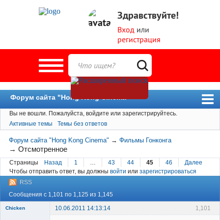
Здравствуйте!
Вход
или
регистрация
Форум сайта "Hong Kong Cinema"
Вы не вошли.
Пожалуйста, войдите или зарегистрируйтесь.
Форум
Активные темы
Темы без ответов
Новости
Форум сайта "Hong Kong Cinema"
→
Фильмы Гонконга
Пользователи
→
Отсмотренное
Страницы
Назад
1
…
43
44
45
46
Далее
Поиск
Чтобы отправить ответ, вы должны
войти
или
зарегистрироваться
RSS
Сообщения с 1,101 по 1,125 из 1,145
10.06.2011 14:13:14
1,101
Chicken
Member