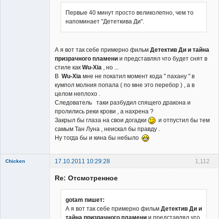
Первые 40 минут просто великолепно, чем то
напоминает "Дететкива Ди".
А я вот так себе примерно фильм
Детектив Ди и тайна
призрачного пламени
и представлял что будет снят в
стиле как
Wu-Xia
, но ...
В
Wu-Xia
мне не покатил момент кода " пахану " в
кумпол молния попала ( по мне это перебор ) , а в
целом неплохо .
Следователь таки разбудил спящего дракона и
пролились реки крови , а нахрена ?
Закрыл бы глаза на свои догадки
и отпустил бы тем
самым Тан Луна , неискал бы правду .
Ну тогда бы и кина бы небыло
17.10.2011 10:29:28
1,112
Chicken
Member
Re: Отсмотренное
Неактивен
gotam пишет:
А я вот так себе примерно фильм
Детектив Ди и
тайна призрачного пламени
и представлял что