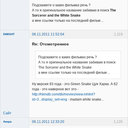
Подскажите о каких фильмах речь ?
А то я оригинальное название забиваю в поиск
The
Sorcerer and the White Snake
а мне ссылки только на последний фильм ...
06.11.2011 11:52:04
1,119
DWIGHT
Re: Отсмотренное
Подскажите о каких фильмах речь ?
А то я оригинальное название забиваю в поиск
The Sorcerer and the White Snake
Member
а мне ссылки только на последний фильм ...
Неактивен
Ну версия 93 года - это Green Snake Цуя Харка. А 62
года - это наверное вот это -
http://hkmdb.com/db/movies/view.mhtml?
id=3...display_set=eng
- madam white snake...
Сайт
06.11.2011 12:33:20
1,120
Акира