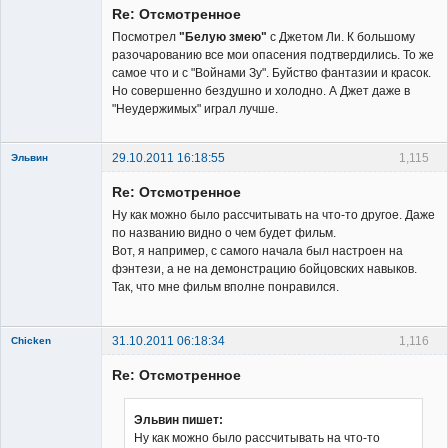
Re: Отсмотренное
Неактивен
Посмотрел
"Белую змею"
с Джетом Ли. К большому
разочарованию все мои опасения подтвердились. То же
самое что и с "Войнами Зу". Буйство фантазии и красок.
Но совершенно бездушно и холодно. А Джет даже в
"Неудержимых" играл лучше.
29.10.2011 16:18:55
1,115
Эльвин
Re: Отсмотренное
Ну как можно было рассчитывать на что-то другое. Даже
по названию видно о чем будет фильм.
Вот, я например, с самого начала был настроен на
фэнтези, а не на демонстрацию бойцовских навыков.
Member
Так, что мне фильм вполне понравился.
Неактивен
31.10.2011 06:18:34
1,116
Chicken
Member
Re: Отсмотренное
Неактивен
Эльвин пишет:
Ну как можно было рассчитывать на что-то