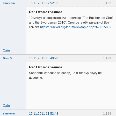
16.11.2011 17:52:03
1,122
Sanhehui
Re: Отсмотренное
10 минут назад закончил просмотр "The Butcher the Chef
and the Swordsman 2010". Смотреть обязательно! Вот
ссылка
http://rutracker.org/forum/viewtopic.php?t=3815832
Member
Неактивен
Сайт
16.11.2011 18:49:28
1,123
Grun D
Re: Отсмотренное
Sanhehui, спасибо за обзор, но я твоему вкусу не
доверяю.
Member
Неактивен
Сайт
17.11.2011 11:53:43
1,124
Sanhehui