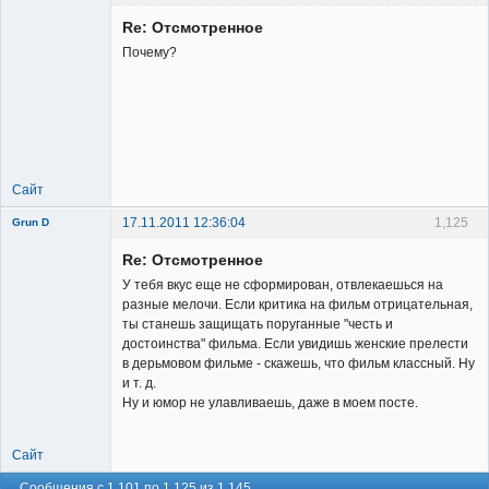
Re: Отсмотренное
Почему?
Member
Неактивен
Сайт
17.11.2011 12:36:04
1,125
Grun D
Re: Отсмотренное
У тебя вкус еще не сформирован, отвлекаешься на
разные мелочи. Если критика на фильм отрицательная,
ты станешь защищать поруганные "честь и
достоинства" фильма. Если увидишь женские прелести
Member
в дерьмовом фильме - скажешь, что фильм классный. Ну
и т. д.
Неактивен
Ну и юмор не улавливаешь, даже в моем посте.
Сайт
Сообщения с 1,101 по 1,125 из 1,145