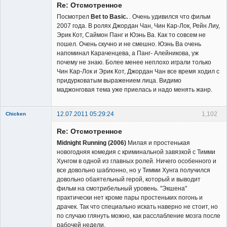
Re: Отсмотренное
Неактивен
Посмотрел
Bet to Basic.
. Очень удивился что фильм
2007 года. В ролях Джордан Чан, Чин Кар-Лок, Рейн Лиу,
Эрик Кот, Саймон Панг и Юэнь Ва. Как то совсем не
пошел. Очень скучно и не смешно. Юэнь Ва очень
напоминал Караченцева, а Панг- Алейникова, уж
почему не знаю. Более менее неплохо играли только
Чин Кар-Лок и Эрик Кот, Джордан Чан все время ходил с
придурковатым выражением лица. Видимо
маджонговая тема уже приелась и надо менять жанр.
12.07.2011 05:29:24
1,102
Chicken
Member
Re: Отсмотренное
Неактивен
Midnight Running (2006)
Милая и простенькая
новогодняя комедия с криминальной завязкой с Тимми
Хунгом в одной из главных ролей. Ничего особенного и
все довольно шаблонно, но у Тимми Хунга получился
довольно обаятельный герой, который и выводит
фильм на смотрибельный уровень. "Экшена"
практически нет кроме пары простеньких погонь и
драчек. Так что специально искать наверно не стоит, но
по случаю глянуть можно, как расслабление мозга после
рабочей недели.