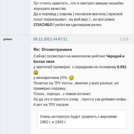
Тут стоить заметить , что я смотрел авишку нешибко
хорошего качества .
Да и перевод ( озвучка ) несовсем вкатила ( мужской
голос переигрывал , на мой вкус ) , но все равно
СПАСИБО !
ребятам сделавшим релиз .
05.11.2011 14:47:11
1,118
gotam
Гость
Re: Отсмотренное
Сейчас посмотрел на кинопоиске рейтинг
Чародей и
Белая змея
у зрителей примерно с серединки на половинку
6.091
у кинокритиков 20%
Почитал на ТРУ посты , мнения у всех разные ,но
примерно поровну :
Плохо , хорошо , с пивом потянет
Ну да это я просто к слову , просто так добавил инфы .
А вот на ТРУ писали
Очень интересно будет сравнить с версиями
1962 г. и 1993 г