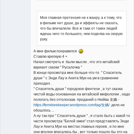
Моя главная претензия не к жанру, а к тому, что
в фильме нет души, да и эффекты не сказать,
что бы впечалили. Все ж таки от таких людей
ждешь чего то большего, чем поделка на скорую
руку.
А мне фильм понравился
Ставлю крепкую 4 +
Начал смотреть и были мысли , что это китайский
вариант сказки " Русалочка "
В конце просмотра мне больше что-то " Спаситель
души " с Энди Лау и Анита Муи на ум в сравнении
приходил .
" Спаситель души " городское фентези , а тут сказка
чистой воды основанная на китайской мифологии , надо
пологать без отголоскав преданий о Нюйва 女媧 -
https://ferrebeekeeper.wordpress.com/tag/女媧/
дело не
обошлось ...
А ну так про " Спаситель души " , я стало быть с какой то
части просмотра "Белой змеи" стал представлять Энди
Лау и Анита Муи на местах главных героев , и по мне
они вполне вписались бы , вот только пошло бы это на