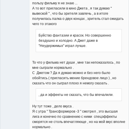
пользу фильму я не знаю ...
А то вот пригласили в кино Джета , я так думаю "
вывеской " , что бы зрителя завлечь , а в итоге
получилась палка о двух концах , зритель стал ожидать
чего то этакого
Буйство фантазии и красок. Но совершенно
бездушно и холодно. А Джет даже в
"Неудержимых" играл лучше.
То что у фильма нет души , мне так непоказалось , по
мне сыграли нормально .
С Джетом ? Да я думаю можно и без него было
обойтись ( пригласить мение брендовое лицо ) , но
сказать что он сыграл плохо я немогу сказать .
, да и эффекты не сказать, что бы впечалили.
Ну тут тоже , дело вкуса .
Я с утра " Трансформеров -3 " смотрел , это высшая
лига и конечно по сравнению с ними спецэффекты
сморятся не столь впечатляюще , но на мой вкус вполне
нормально .