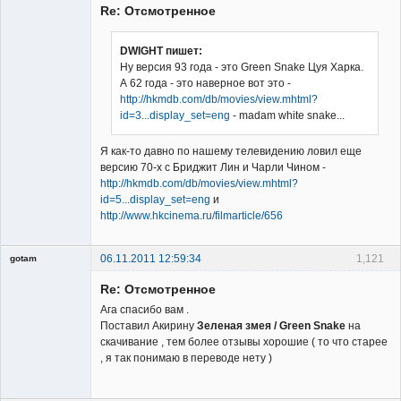
Re: Отсмотренное
DWIGHT пишет:
Ну версия 93 года - это Green Snake Цуя Харка.
А 62 года - это наверное вот это -
Владелец
http://hkmdb.com/db/movies/view.mhtml?
сайта
id=3...display_set=eng
- madam white snake...
Неактивен
Я как-то давно по нашему телевидению ловил еще
версию 70-х с Бриджит Лин и Чарли Чином -
http://hkmdb.com/db/movies/view.mhtml?
id=5...display_set=eng
и
http://www.hkcinema.ru/filmarticle/656
06.11.2011 12:59:34
1,121
gotam
Гость
Re: Отсмотренное
Ага спасибо вам .
Поставил Акирину
Зеленая змея / Green Snake
на
скачивание , тем более отзывы хорошие ( то что старее
, я так понимаю в переводе нету )