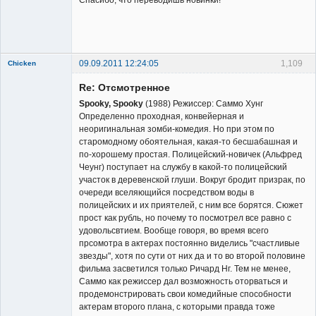
Member
Неактивен
09.09.2011 12:24:05
1,109
Chicken
Member
Re: Отсмотренное
Неактивен
Spooky, Spooky
(1988) Режиссер: Саммо Хунг
Определенно проходная, конвейерная и
неоригинальная зомби-комедия. Но при этом по
старомодному обоятельная, какая-то бесшабашная и
по-хорошему простая. Полицейский-новичек (Альфред
Чеунг) поступает на службу в какой-то полицейский
участок в деревенской глуши. Вокруг бродит призрак, по
очереди вселяющийся посредством воды в
полицейских и их приятелей, с ним все борятся. Сюжет
прост как рубль, но почему то посмотрел все равно с
удовольсвтием. Вообще говоря, во время всего
прсомотра в актерах постоянно виделись "счастливые
звезды", хотя по сути от них да и то во второй половине
фильма засветился только Ричард Нг. Тем не менее,
Саммо как режиссер дал возможность оторваться и
продемонстрировать свои комедийные способности
актерам второго плана, с которыми правда тоже