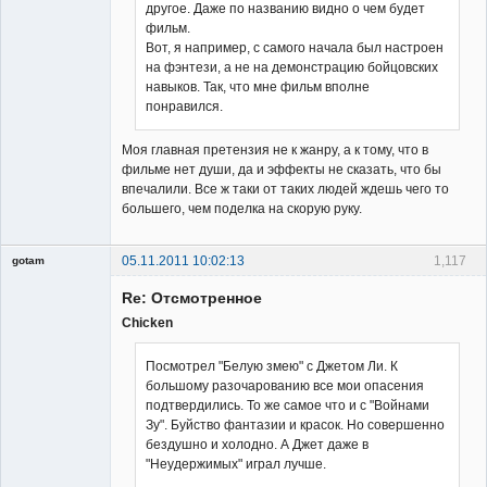
другое. Даже по названию видно о чем будет
фильм.
Вот, я например, с самого начала был настроен
на фэнтези, а не на демонстрацию бойцовских
навыков. Так, что мне фильм вполне
понравился.
Моя главная претензия не к жанру, а к тому, что в
фильме нет души, да и эффекты не сказать, что бы
впечалили. Все ж таки от таких людей ждешь чего то
большего, чем поделка на скорую руку.
05.11.2011 10:02:13
1,117
gotam
Гость
Re: Отсмотренное
Chicken
Посмотрел "Белую змею" с Джетом Ли. К
большому разочарованию все мои опасения
подтвердились. То же самое что и с "Войнами
Зу". Буйство фантазии и красок. Но совершенно
бездушно и холодно. А Джет даже в
"Неудержимых" играл лучше.