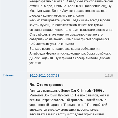
неоднократно работал. И надо сказать справились они
отменно. Марс, Юэнь Ва, Кори Юэнь (особенно он), Ву
Ма, Чунг Фаат, Бенни Лау так заразительно валяют
дурака и кривляются, что им сложно
несимпатизировать. Джойс Годензи как всегда в роли
крутой вумен, но боев как таковых нет, все трюки
связаны с падениями, полетами, вылетами в окно и т.д.
Спецэффекты же конечно смехотворные, но это
совершенно не важно. Лично мне фильм понравился.
Сейчас таких увы не снимают.
Больше всего понравилась сцена соблазнения
Альфреда Чеунга и последующая разборка зомбика с
ДЖойс Годензи. Ну и финал в соседнем полицейском
участке.
16.10.2011 06:37:28
1,110
Chicken
Member
Re: Отсмотренное
Неактивен
Глянуд в выиходные
Super Car Criminals (1999)
с
Майклом Вонгом и Луисом Ко. Не понравился, хотя и
весьма нетребовательный зритель. Этакий сильно
упрощенный вариант "Города в огне". Полицейский
внедряется в юанду угоньщика дорогих тачек,
влюбляется в его сестру и страдает угрызениями