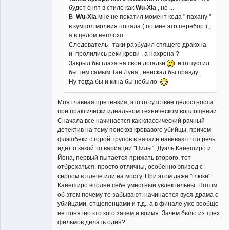
будет снят в стиле как
Wu-Xia
, но ...
В
Wu-Xia
мне не покатил момент кода " пахану "
в кумпол молния попала ( по мне это перебор ) ,
а в целом неплохо .
Следователь таки разбудил спящего дракона
и пролились реки крови , а нахрена ?
Закрыл бы глаза на свои догадки
и отпустил
бы тем самым Тан Луна , неискал бы правду .
Ну тогда бы и кина бы небыло
Моя главная претензия, это отсутствие целостности
при практически идеальном техническом воплощении.
Сначала все начинается как классический рачный
детектив на тему поисков кровавого убийцы, причем
флэшбеки с горой трупов в начале навевают что речь
идет о какой то вариации "Пилы". Дуэль Канеширо и
Йена, первый пытается прижать второго, тот
отбрехаться, просто отличны, особенно эпизод с
серпом в плече или на мосту. При этом даже "глюки"
Канеширо вполне себе уместныи увлектельны. Потом
об этом почему то забывают, начинается вуся-драма с
убийцами, отщепенцами и т.д., а в финале уже вообще
не понятно кто кого зачем и воимя. Зачем было из трех
фильмов делать один?