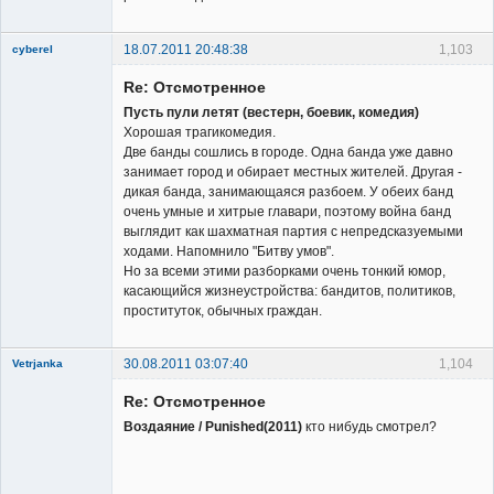
18.07.2011 20:48:38
1,103
cyberel
New member
Re: Отсмотренное
Неактивен
Пусть пули летят (вестерн, боевик, комедия)
Хорошая трагикомедия.
Две банды сошлись в городе. Одна банда уже давно
занимает город и обирает местных жителей. Другая -
дикая банда, занимающаяся разбоем. У обеих банд
очень умные и хитрые главари, поэтому война банд
выглядит как шахматная партия с непредсказуемыми
ходами. Напомнило "Битву умов".
Но за всеми этими разборками очень тонкий юмор,
касающийся жизнеустройства: бандитов, политиков,
проституток, обычных граждан.
30.08.2011 03:07:40
1,104
Vetrjanka
New member
Re: Отсмотренное
Неактивен
Воздаяние / Punished(2011)
кто нибудь смотрел?