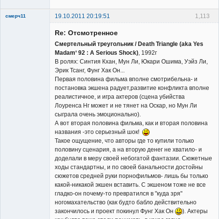
19.10.2011 20:19:51
1,113
смерч11
Member
Re: Отсмотренное
Неактивен
Смертельный треугольник / Death Triangle (aka Yes
Madam‘ 92 : A Serious Shock)
, 1992г
В ролях: Синтия Кхан, Мун Ли, Юкари Ошима, Уэйз Ли,
Эрик Тсанг, Фунг Хак Он...
Первая половина фильма вполне смотрибельна- и
постановка экшена радует,развитие конфликта вполне
реалистичное, и игра актеров (сцена убийства
Лоуренса Нг может и не тянет на Оскар, но Мун Ли
сыграла очень эмоционально).
А вот вторая половина фильма, как и вторая половина
названия -это серьезный шок!
Такое ощущение, что авторы где то купили только
половину сценария, а на вторую денег не хватило- и
доделали в меру своей небогатой фантазии. Сюжетные
ходы стандартны, и по своей банальности достойны
сюжетов средней руки порнофильмов- лишь бы только
какой-никакой экшен вставить. С экшеном тоже не все
гладко-он почему-то превратился в "куда зря"
ногомахательство (как будто бабло действительно
закончилось и проект покинул Фунг Хак Он
). Актеры