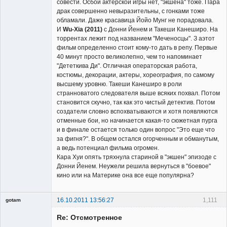
совести. Осбой актерской игры нет, "экшена" тоже. Пара
драк совершенно невыразительны, с гонками тоже
обламали. Даже красавица Йойо Мунг не порадовала.
И
Wu-Xia (2011)
с Донни Йенем и Такеши Канеширо. На
торрентах лежит под названием "Меченосцы". З аэтот
фильм определенно стоит кому-то дать в репу. Первые
40 минут просто великолепно, чем то напоминает
"Дететкива Ди". Отличная операторская работа,
костюмы, декорации, актеры, хореография, по самому
высшему уровню. Такеши Канеширо в роли
странноватого следователя выше всяких похвал. Потом
становится скучно, так как это чистый детектив. Потом
создатели словно вспохватываются и хотя появляются
отменные бои, но начинается какая-то сюжетная пурга
и в финале остается только один вопрос "Это еще что
за фигня?". В общем остался огорченным и обманутым,
а ведь потенциал фильма огромен.
Кара Хуи опять тряхнула стариной в "экшен" эпизоде с
Донни Йенем. Неужели решила вернуться в "боевое"
кино или на Материке она все еще популярна?
16.10.2011 13:56:27
1,111
gotam
Гость
Re: Отсмотренное