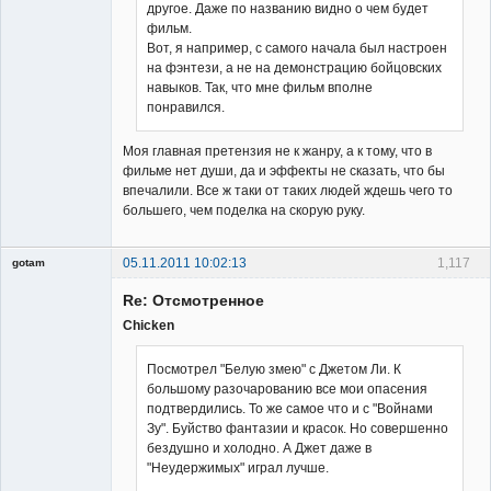
другое. Даже по названию видно о чем будет
фильм.
Вот, я например, с самого начала был настроен
на фэнтези, а не на демонстрацию бойцовских
навыков. Так, что мне фильм вполне
понравился.
Моя главная претензия не к жанру, а к тому, что в
фильме нет души, да и эффекты не сказать, что бы
впечалили. Все ж таки от таких людей ждешь чего то
большего, чем поделка на скорую руку.
05.11.2011 10:02:13
1,117
gotam
Гость
Re: Отсмотренное
Chicken
Посмотрел "Белую змею" с Джетом Ли. К
большому разочарованию все мои опасения
подтвердились. То же самое что и с "Войнами
Зу". Буйство фантазии и красок. Но совершенно
бездушно и холодно. А Джет даже в
"Неудержимых" играл лучше.