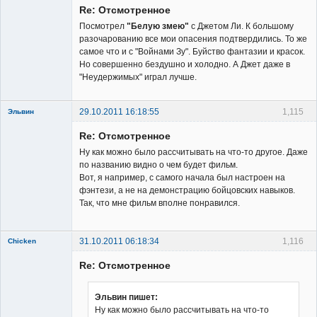
Re: Отсмотренное
Неактивен
Посмотрел
"Белую змею"
с Джетом Ли. К большому
разочарованию все мои опасения подтвердились. То же
самое что и с "Войнами Зу". Буйство фантазии и красок.
Но совершенно бездушно и холодно. А Джет даже в
"Неудержимых" играл лучше.
29.10.2011 16:18:55
1,115
Эльвин
Re: Отсмотренное
Ну как можно было рассчитывать на что-то другое. Даже
по названию видно о чем будет фильм.
Вот, я например, с самого начала был настроен на
фэнтези, а не на демонстрацию бойцовских навыков.
Member
Так, что мне фильм вполне понравился.
Неактивен
31.10.2011 06:18:34
1,116
Chicken
Member
Re: Отсмотренное
Неактивен
Эльвин пишет:
Ну как можно было рассчитывать на что-то