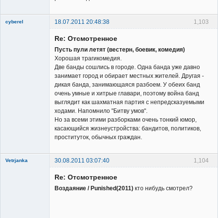
18.07.2011 20:48:38
1,103
cyberel
New member
Re: Отсмотренное
Неактивен
Пусть пули летят (вестерн, боевик, комедия)
Хорошая трагикомедия.
Две банды сошлись в городе. Одна банда уже давно
занимает город и обирает местных жителей. Другая -
дикая банда, занимающаяся разбоем. У обеих банд
очень умные и хитрые главари, поэтому война банд
выглядит как шахматная партия с непредсказуемыми
ходами. Напомнило "Битву умов".
Но за всеми этими разборками очень тонкий юмор,
касающийся жизнеустройства: бандитов, политиков,
проституток, обычных граждан.
30.08.2011 03:07:40
1,104
Vetrjanka
New member
Re: Отсмотренное
Неактивен
Воздаяние / Punished(2011)
кто нибудь смотрел?