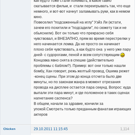
как будто тоже стали понимать, в какое гавно
скатывается фильм, и стали переигрывать так, что еще
немного, и вот-вот начнут заламывать руки, как в немом
кино.
Повеселил "подсаженный на иглу" Уэйз Ли (кстати,
зачем его похитили и "подсадили", по сюжету так и не
обьяснили). Вот он только что прекрасно себя
чувствовал, и ВНЕЗАПНО, прям во время перестрелки у
него начинается ломка. Да не просто он начинает
плохо себя чувствовать, а как будто она у него уже пару
дней- с судорогами, пеной и всем сопутствующим
Концовка явно снята в спешке (действительно
проблемы с баблом?). Пример: вот они только нашли
бомбу, Хан говорит, режь желтый провод, Ошима режет
-конец сцены. При этом до конца отсчета было две
минуты, но по законам жанра в момент отрезания
провода на дисплее остается пара секунд. Вопрос: куда
выпали эти пара минут, и где положеное в таких сценах
нагнетание саспенса?
В общем, начали за здравие, кончили за
упокой.Смотреть только преданным фанатам играющих
актеров
29.10.2011 11:15:45
1,114
Chicken
Member