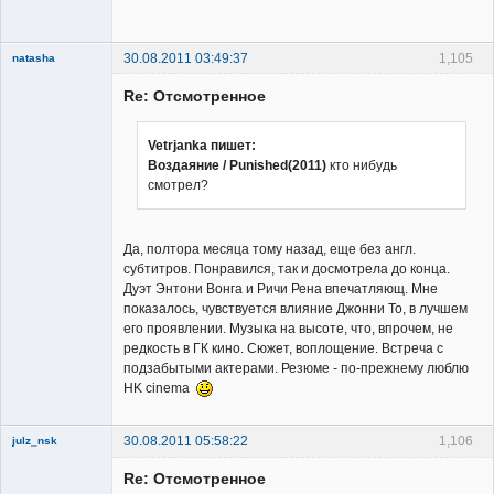
30.08.2011 03:49:37
1,105
natasha
Re: Отсмотренное
Vetrjanka пишет:
Воздаяние / Punished(2011)
кто нибудь
смотрел?
Member
Неактивен
Да, полтора месяца тому назад, еще без англ.
субтитров. Понравился, так и досмотрела до конца.
Дуэт Энтони Вонга и Ричи Рена впечатляющ. Мне
показалось, чувствуется влияние Джонни То, в лучшем
его проявлении. Музыка на высоте, что, впрочем, не
редкость в ГК кино. Сюжет, воплощение. Встреча с
подзабытыми актерами. Резюме - по-прежнему люблю
HK cinema
30.08.2011 05:58:22
1,106
julz_nsk
Member
Re: Отсмотренное
Неактивен