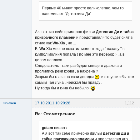
Первые 40 минут просто великолепно, чем то
напоминает "Дететкива Ди".
А я вот так себе примерно фильм
Детектив Ди и тайна
призрачного пламени
и представлял что будет снят в
стиле как
Wu-Xia
, но ...
В
Wu-Xia
мне не покатил момент кода " пахану " в
кумпол молния попала ( по мне это перебор ) , а в
целом неплохо .
Следователь таки разбудил спящего дракона и
пролились реки крови , а нахрена ?
Закрыл бы глаза на свои догадки
и отпустил бы тем
самым Тан Луна , неискал бы правду .
Ну тогда бы и кина бы небыло
17.10.2011 10:29:28
1,112
Chicken
Member
Re: Отсмотренное
Неактивен
gotam пишет:
А я вот так себе примерно фильм
Детектив Ди и
тайна призрачного пламени
и представлял что