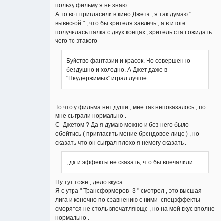
пользу фильму я не знаю ...
А то вот пригласили в кино Джета , я так думаю "
вывеской " , что бы зрителя завлечь , а в итоге
получилась палка о двух концах , зритель стал ожидать
чего то этакого
Буйство фантазии и красок. Но совершенно
бездушно и холодно. А Джет даже в
"Неудержимых" играл лучше.
То что у фильма нет души , мне так непоказалось , по
мне сыграли нормально .
С Джетом ? Да я думаю можно и без него было
обойтись ( пригласить мение брендовое лицо ) , но
сказать что он сыграл плохо я немогу сказать .
, да и эффекты не сказать, что бы впечалили.
Ну тут тоже , дело вкуса .
Я с утра " Трансформеров -3 " смотрел , это высшая
лига и конечно по сравнению с ними спецэффекты
сморятся не столь впечатляюще , но на мой вкус вполне
нормально .