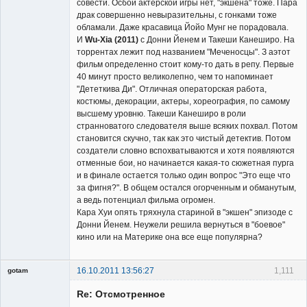
совести. Осбой актерской игры нет, "экшена" тоже. Пара
драк совершенно невыразительны, с гонками тоже
обламали. Даже красавица Йойо Мунг не порадовала.
И
Wu-Xia (2011)
с Донни Йенем и Такеши Канеширо. На
торрентах лежит под названием "Меченосцы". З аэтот
фильм определенно стоит кому-то дать в репу. Первые
40 минут просто великолепно, чем то напоминает
"Дететкива Ди". Отличная операторская работа,
костюмы, декорации, актеры, хореография, по самому
высшему уровню. Такеши Канеширо в роли
странноватого следователя выше всяких похвал. Потом
становится скучно, так как это чистый детектив. Потом
создатели словно вспохватываются и хотя появляются
отменные бои, но начинается какая-то сюжетная пурга
и в финале остается только один вопрос "Это еще что
за фигня?". В общем остался огорченным и обманутым,
а ведь потенциал фильма огромен.
Кара Хуи опять тряхнула стариной в "экшен" эпизоде с
Донни Йенем. Неужели решила вернуться в "боевое"
кино или на Материке она все еще популярна?
16.10.2011 13:56:27
1,111
gotam
Гость
Re: Отсмотренное