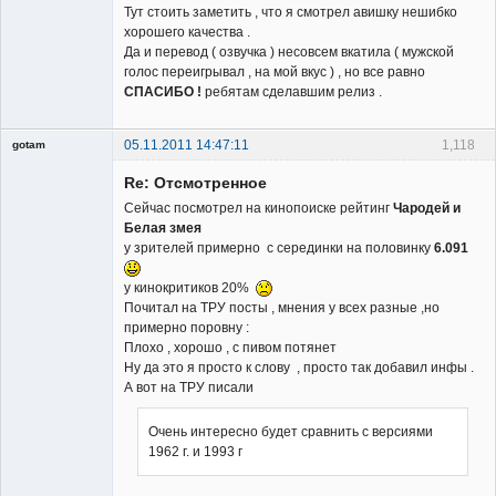
Тут стоить заметить , что я смотрел авишку нешибко
хорошего качества .
Да и перевод ( озвучка ) несовсем вкатила ( мужской
голос переигрывал , на мой вкус ) , но все равно
СПАСИБО !
ребятам сделавшим релиз .
05.11.2011 14:47:11
1,118
gotam
Гость
Re: Отсмотренное
Сейчас посмотрел на кинопоиске рейтинг
Чародей и
Белая змея
у зрителей примерно с серединки на половинку
6.091
у кинокритиков 20%
Почитал на ТРУ посты , мнения у всех разные ,но
примерно поровну :
Плохо , хорошо , с пивом потянет
Ну да это я просто к слову , просто так добавил инфы .
А вот на ТРУ писали
Очень интересно будет сравнить с версиями
1962 г. и 1993 г