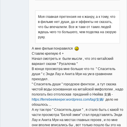
Моя главная претензия не к жанру, а к тому, что
в фильме нет души, да и эффекты не сказать,
что бы впечалили. Все ж таки от таких людей
ждешь чего то большего, чем поделка на скорую
руку.
А мне фильм понравился
Ставлю крепкую 4 +
Начал смотреть и были мысли , что это китайский
вариант сказки " Русалочка "
В конце просмотра мне больше что-то " Спаситель
души " с Энди Лау и Анита Муи на ум в сравнении
приходил .
" Спаситель души " городское фентези , а тут сказка
чистой воды основанная на китайской мифологии , надо
пологать без отголоскав преданий о Нюйва 女媧 -
https://ferrebeekeeper.wordpress.com/tag/女媧/
дело не
обошлось ...
А ну так про " Спаситель души " , я стало быть с какой то
части просмотра "Белой змеи" стал представлять Энди
Лау и Анита Муи на местах главных героев , и по мне
они вполне вписались бы , вот только пошло бы это на