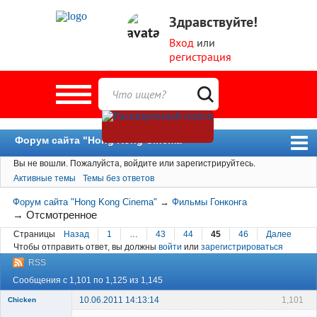
Здравствуйте!
Вход
или
регистрация
Форум сайта "Hong Kong Cinema"
Вы не вошли.
Пожалуйста, войдите или зарегистрируйтесь.
Форум
Активные темы
Темы без ответов
Новости
Форум сайта "Hong Kong Cinema"
→
Фильмы Гонконга
Пользователи
→
Отсмотренное
Страницы
Назад
1
…
43
44
45
46
Далее
Поиск
Чтобы отправить ответ, вы должны
войти
или
зарегистрироваться
RSS
Сообщения с 1,101 по 1,125 из 1,145
10.06.2011 14:13:14
1,101
Chicken
Member