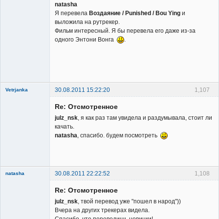
natasha
Я перевела
Воздаяние / Punished / Bou Ying
и
выложила на рутрекер.
Фильм интересный. Я бы перевела его даже из-за
одного Энтони Вонга
.
30.08.2011 15:22:20
1,107
Vetrjanka
New member
Re: Отсмотренное
Неактивен
julz_nsk
, я как раз там увидела и раздумывала, стоит ли
качать.
natasha
, спасибо. будем посмотреть
30.08.2011 22:22:52
1,108
natasha
Re: Отсмотренное
julz_nsk
, твой перевод уже "пошел в народ"))
Вчера на других трекерах видела.
Спасибо, что переводишь новинки!