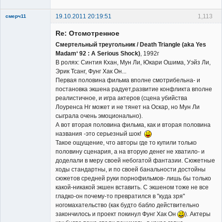
19.10.2011 20:19:51
1,113
смерч11
Member
Re: Отсмотренное
Неактивен
Смертельный треугольник / Death Triangle (aka Yes
Madam‘ 92 : A Serious Shock)
, 1992г
В ролях: Синтия Кхан, Мун Ли, Юкари Ошима, Уэйз Ли,
Эрик Тсанг, Фунг Хак Он...
Первая половина фильма вполне смотрибельна- и
постановка экшена радует,развитие конфликта вполне
реалистичное, и игра актеров (сцена убийства
Лоуренса Нг может и не тянет на Оскар, но Мун Ли
сыграла очень эмоционально).
А вот вторая половина фильма, как и вторая половина
названия -это серьезный шок!
Такое ощущение, что авторы где то купили только
половину сценария, а на вторую денег не хватило- и
доделали в меру своей небогатой фантазии. Сюжетные
ходы стандартны, и по своей банальности достойны
сюжетов средней руки порнофильмов- лишь бы только
какой-никакой экшен вставить. С экшеном тоже не все
гладко-он почему-то превратился в "куда зря"
ногомахательство (как будто бабло действительно
закончилось и проект покинул Фунг Хак Он
). Актеры