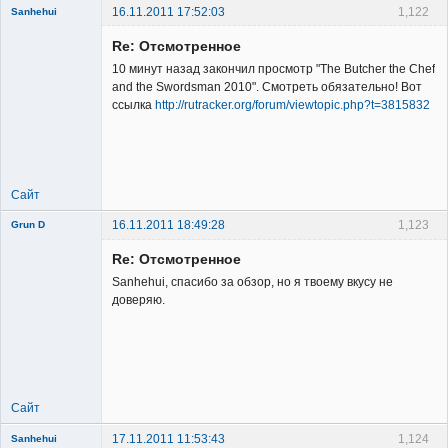
16.11.2011 17:52:03
1,122
Sanhehui
Re: Отсмотренное
10 минут назад закончил просмотр "The Butcher the Chef
and the Swordsman 2010". Смотреть обязательно! Вот
ссылка
http://rutracker.org/forum/viewtopic.php?t=3815832
Member
Неактивен
Сайт
16.11.2011 18:49:28
1,123
Grun D
Re: Отсмотренное
Sanhehui, спасибо за обзор, но я твоему вкусу не
доверяю.
Member
Неактивен
Сайт
17.11.2011 11:53:43
1,124
Sanhehui