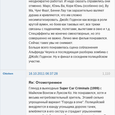
неоднократно работал. И надо сказать справились они
отменно. Марс, Юэнь Ва, Кори Юэнь (особенно он), Ву
Ма, Чунг Фаат, Бенни Лау так заразительно валяют
дурака и кривляются, что им сложно
несимпатизировать. Джойс Годензи как всегда в роли
крутой вумен, но боев как таковых нет, все трюки
связаны с падениями, полетами, вылетами в окно и т.д.
Спецэффекты же конечно смехотворные, но это
совершенно не важно. Лично мне фильм понравился.
Сейчас таких увы не снимают.
Больше всего понравилась сцена соблазнения
Альфреда Чеунга и последующая разборка зомбика с
ДЖойс Годензи. Ну и финал в соседнем полицейском
участке.
16.10.2011 06:37:28
1,110
Chicken
Member
Re: Отсмотренное
Неактивен
Глянуд в выиходные
Super Car Criminals (1999)
с
Майклом Вонгом и Луисом Ко. Не понравился, хотя и
весьма нетребовательный зритель. Этакий сильно
упрощенный вариант "Города в огне". Полицейский
внедряется в юанду угоньщика дорогих тачек,
влюбляется в его сестру и страдает угрызениями