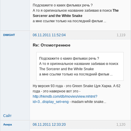
Подскажите о каких фильмах речь ?
А то я оригинальное название забиваю в поиск
The
Sorcerer and the White Snake
а мне ссылки только на последний фильм ...
06.11.2011 11:52:04
1,119
DWIGHT
Re: Отсмотренное
Подскажите о каких фильмах речь ?
А то я оригинальное название забиваю в поиск
The Sorcerer and the White Snake
Member
а мне ссылки только на последний фильм ...
Неактивен
Ну версия 93 года - это Green Snake Цуя Харка. А 62
года - это наверное вот это -
http://hkmdb.com/db/movies/view.mhtml?
id=3...display_set=eng
- madam white snake...
Сайт
06.11.2011 12:33:20
1,120
Акира