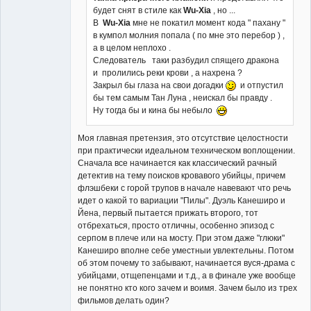
будет снят в стиле как
Wu-Xia
, но ...
В
Wu-Xia
мне не покатил момент кода " пахану "
в кумпол молния попала ( по мне это перебор ) ,
а в целом неплохо .
Следователь таки разбудил спящего дракона
и пролились реки крови , а нахрена ?
Закрыл бы глаза на свои догадки
и отпустил
бы тем самым Тан Луна , неискал бы правду .
Ну тогда бы и кина бы небыло
Моя главная претензия, это отсутствие целостности
при практически идеальном техническом воплощении.
Сначала все начинается как классический рачный
детектив на тему поисков кровавого убийцы, причем
флэшбеки с горой трупов в начале навевают что речь
идет о какой то вариации "Пилы". Дуэль Канеширо и
Йена, первый пытается прижать второго, тот
отбрехаться, просто отличны, особенно эпизод с
серпом в плече или на мосту. При этом даже "глюки"
Канеширо вполне себе уместныи увлектельны. Потом
об этом почему то забывают, начинается вуся-драма с
убийцами, отщепенцами и т.д., а в финале уже вообще
не понятно кто кого зачем и воимя. Зачем было из трех
фильмов делать один?