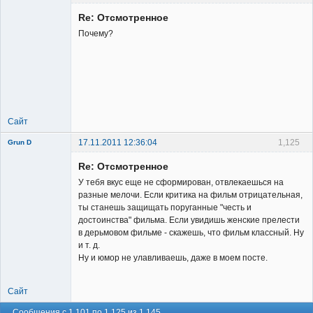
Re: Отсмотренное
Почему?
Member
Неактивен
Сайт
17.11.2011 12:36:04
1,125
Grun D
Re: Отсмотренное
У тебя вкус еще не сформирован, отвлекаешься на
разные мелочи. Если критика на фильм отрицательная,
ты станешь защищать поруганные "честь и
достоинства" фильма. Если увидишь женские прелести
Member
в дерьмовом фильме - скажешь, что фильм классный. Ну
и т. д.
Неактивен
Ну и юмор не улавливаешь, даже в моем посте.
Сайт
Сообщения с 1,101 по 1,125 из 1,145