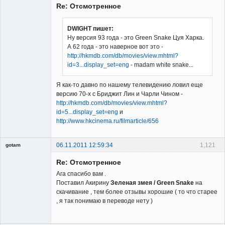
Re: Отсмотренное
DWIGHT пишет:
Ну версия 93 года - это Green Snake Цуя Харка.
А 62 года - это наверное вот это -
Владелец
http://hkmdb.com/db/movies/view.mhtml?
сайта
id=3...display_set=eng
- madam white snake...
Неактивен
Я как-то давно по нашему телевидению ловил еще
версию 70-х с Бриджит Лин и Чарли Чином -
http://hkmdb.com/db/movies/view.mhtml?
id=5...display_set=eng
и
http://www.hkcinema.ru/filmarticle/656
06.11.2011 12:59:34
1,121
gotam
Гость
Re: Отсмотренное
Ага спасибо вам .
Поставил Акирину
Зеленая змея / Green Snake
на
скачивание , тем более отзывы хорошие ( то что старее
, я так понимаю в переводе нету )