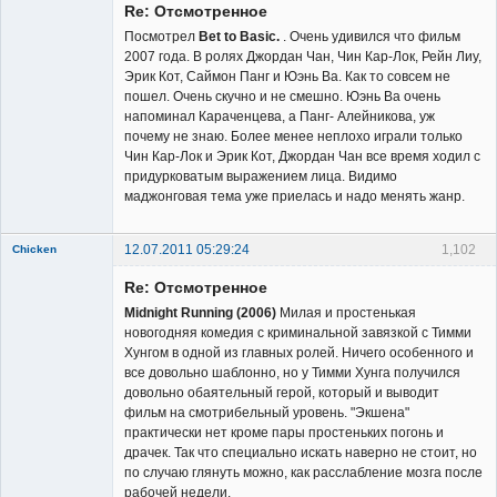
Re: Отсмотренное
Неактивен
Посмотрел
Bet to Basic.
. Очень удивился что фильм
2007 года. В ролях Джордан Чан, Чин Кар-Лок, Рейн Лиу,
Эрик Кот, Саймон Панг и Юэнь Ва. Как то совсем не
пошел. Очень скучно и не смешно. Юэнь Ва очень
напоминал Караченцева, а Панг- Алейникова, уж
почему не знаю. Более менее неплохо играли только
Чин Кар-Лок и Эрик Кот, Джордан Чан все время ходил с
придурковатым выражением лица. Видимо
маджонговая тема уже приелась и надо менять жанр.
12.07.2011 05:29:24
1,102
Chicken
Member
Re: Отсмотренное
Неактивен
Midnight Running (2006)
Милая и простенькая
новогодняя комедия с криминальной завязкой с Тимми
Хунгом в одной из главных ролей. Ничего особенного и
все довольно шаблонно, но у Тимми Хунга получился
довольно обаятельный герой, который и выводит
фильм на смотрибельный уровень. "Экшена"
практически нет кроме пары простеньких погонь и
драчек. Так что специально искать наверно не стоит, но
по случаю глянуть можно, как расслабление мозга после
рабочей недели.