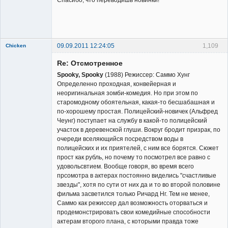
Member
Неактивен
09.09.2011 12:24:05
1,109
Chicken
Member
Re: Отсмотренное
Неактивен
Spooky, Spooky
(1988) Режиссер: Саммо Хунг
Определенно проходная, конвейерная и
неоригинальная зомби-комедия. Но при этом по
старомодному обоятельная, какая-то бесшабашная и
по-хорошему простая. Полицейский-новичек (Альфред
Чеунг) поступает на службу в какой-то полицейский
участок в деревенской глуши. Вокруг бродит призрак, по
очереди вселяющийся посредством воды в
полицейских и их приятелей, с ним все борятся. Сюжет
прост как рубль, но почему то посмотрел все равно с
удовольсвтием. Вообще говоря, во время всего
прсомотра в актерах постоянно виделись "счастливые
звезды", хотя по сути от них да и то во второй половине
фильма засветился только Ричард Нг. Тем не менее,
Саммо как режиссер дал возможность оторваться и
продемонстрировать свои комедийные способности
актерам второго плана, с которыми правда тоже