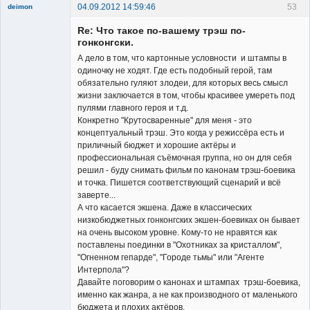
04.09.2012 14:59:46
53
deimon
Member
Re: Что такое по-вашему трэш по-
Неактивен
гонконгски.
А дело в том, что картонные условности и штампы в
одиночку не ходят. Где есть подобный герой, там
обязательно гуляют злодеи, для которых весь смысл
жизни заключается в том, чтобы красивее умереть под
пулями главного героя и т.д.
Конкретно "Крутосваренные" для меня - это
концептуальный трэш. Это когда у режиссёра есть и
приличный бюджет и хорошие актёры и
профессиональная съёмочная группа, но он для себя
решил - буду снимать фильм по канонам трэш-боевика
и точка. Пишется соответствующий сценарий и всё
заверте...
А что касается экшена. Даже в классических
низкобюджетных гонконгских экшен-боевиках он бывает
на очень высоком уровне. Кому-то не нравятся как
поставлены поединки в "Охотниках за кристаллом",
"Огненном гепарде", "Городе тьмы" или "Агенте
Интерпола"?
Давайте поговорим о канонах и штампах трэш-боевика,
именно как жанра, а не как производного от маленького
бюджета и плохих актёров.