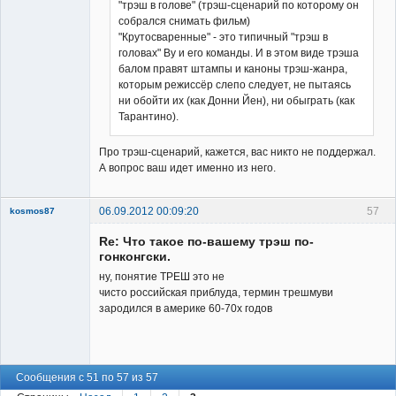
"трэш в голове" (трэш-сценарий по которому он
собрался снимать фильм)
"Крутосваренные" - это типичный "трэш в
головах" Ву и его команды. И в этом виде трэша
балом правят штампы и каноны трэш-жанра,
которым режиссёр слепо следует, не пытаясь
ни обойти их (как Донни Йен), ни обыграть (как
Тарантино).
Про трэш-сценарий, кажется, вас никто не поддержал.
А вопрос ваш идет именно из него.
06.09.2012 00:09:20
57
kosmos87
Re: Что такое по-вашему трэш по-
гонконгски.
ну, понятие ТРЕШ это не
чисто российская приблуда, термин трешмуви
зародился в америке 60-70х годов
Заблокирован
Неактивен
Сообщения с 51 по 57 из 57