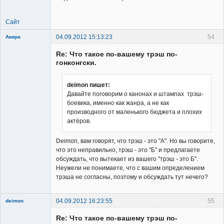
Сайт
04.09.2012 15:13:23
54
Акира
Re: Что такое по-вашему трэш по-
гонконгски.
deimon пишет:
Давайте поговорим о канонах и штампах трэш-
Владелец
боевика, именно как жанра, а не как
сайта
производного от маленького бюджета и плохих
Неактивен
актёров.
Deimon, вам говорят, что трэш - это "А". Но вы говорите,
что это неправильно, трэш - это "Б" и предлагаете
обсуждать, что вытекает из вашего "трэш - это Б".
Неужели не понимаете, что с вашим определением
трэша не согласны, поэтому и обсуждать тут нечего?
04.09.2012 16:23:55
55
deimon
Member
Re: Что такое по-вашему трэш по-
Неактивен