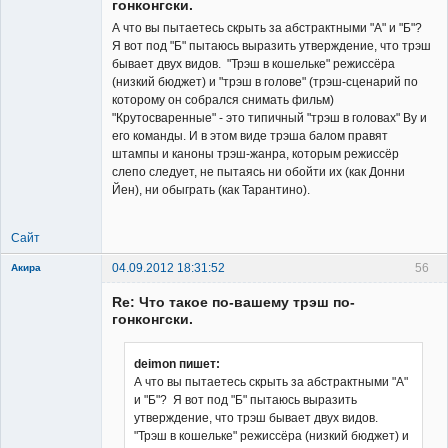
гонконгски.
А что вы пытаетесь скрыть за абстрактными "А" и "Б"?
Я вот под "Б" пытаюсь выразить утверждение, что трэш
бывает двух видов. "Трэш в кошельке" режиссёра
(низкий бюджет) и "трэш в голове" (трэш-сценарий по
которому он собрался снимать фильм)
"Крутосваренные" - это типичный "трэш в головах" Ву и
его команды. И в этом виде трэша балом правят
штампы и каноны трэш-жанра, которым режиссёр
слепо следует, не пытаясь ни обойти их (как Донни
Йен), ни обыграть (как Тарантино).
Сайт
04.09.2012 18:31:52
56
Акира
Re: Что такое по-вашему трэш по-
гонконгски.
deimon пишет:
А что вы пытаетесь скрыть за абстрактными "А"
Владелец
и "Б"? Я вот под "Б" пытаюсь выразить
сайта
утверждение, что трэш бывает двух видов.
Неактивен
"Трэш в кошельке" режиссёра (низкий бюджет) и