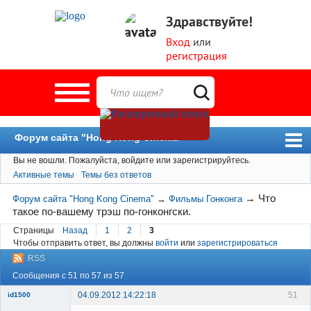
Здравствуйте!
Вход
или
регистрация
Форум сайта "Hong Kong Cinema"
Вы не вошли.
Пожалуйста, войдите или зарегистрируйтесь.
Форум
Активные темы
Темы без ответов
Новости
→
Что
Форум сайта "Hong Kong Cinema"
→
Фильмы Гонконга
Пользователи
такое по-вашему трэш по-гонконгски.
Поиск
Страницы
Назад
1
2
3
Чтобы отправить ответ, вы должны
войти
или
зарегистрироваться
RSS
Сообщения с 51 по 57 из 57
04.09.2012 14:22:18
51
id1500
Member