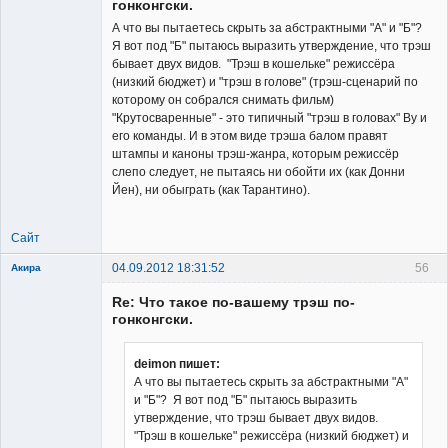
гонконгски.
А что вы пытаетесь скрыть за абстрактными "А" и "Б"?
Я вот под "Б" пытаюсь выразить утверждение, что трэш
бывает двух видов. "Трэш в кошельке" режиссёра
(низкий бюджет) и "трэш в голове" (трэш-сценарий по
которому он собрался снимать фильм)
"Крутосваренные" - это типичный "трэш в головах" Ву и
его команды. И в этом виде трэша балом правят
штампы и каноны трэш-жанра, которым режиссёр
слепо следует, не пытаясь ни обойти их (как Донни
Йен), ни обыграть (как Тарантино).
Сайт
04.09.2012 18:31:52
56
Акира
Re: Что такое по-вашему трэш по-
гонконгски.
deimon пишет:
А что вы пытаетесь скрыть за абстрактными "А"
Владелец
и "Б"? Я вот под "Б" пытаюсь выразить
сайта
утверждение, что трэш бывает двух видов.
Неактивен
"Трэш в кошельке" режиссёра (низкий бюджет) и