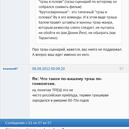
"трэш в голове" (трэш-сценарий по которому он
собрался снимать фильм)
"Крутосваренные" - это типичный "трэш в
головах" Ву и его команды. И в этом виде трэша
балом правят штампы и каноны трэш-жанра,
которым режиссёр слепо следует, не пытаясь
ни обойти их (как Донни Йен), ни обыграть (как
Тарантино).
Про трэш-сценарий, кажется, вас никто не поддержал.
А вопрос ваш идет именно из него.
06.09.2012 00:09:20
57
kosmos87
Re: Что такое по-вашему трэш по-
гонконгски.
ну, понятие ТРЕШ это не
чисто российская приблуда, термин трешмуви
зародился в америке 60-70х годов
Заблокирован
Неактивен
Сообщения с 51 по 57 из 57