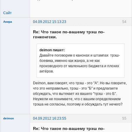
Сайт
04.09.2012 15:13:23
54
Акира
Re: Что такое по-вашему трэш по-
гонконгски.
deimon пишет:
Давайте поговорим о канонах и штампах трэш-
Владелец
боевика, именно как жанра, а не как
сайта
производного от маленького бюджета и плохих
Неактивен
актёров.
Deimon, вам говорят, что трэш - это "А". Но вы говорите,
что это неправильно, трэш - это "Б" и предлагаете
обсуждать, что вытекает из вашего "трэш - это Б".
Неужели не понимаете, что с вашим определением
трэша не согласны, поэтому и обсуждать тут нечего?
04.09.2012 16:23:55
55
deimon
Member
Re: Что такое по-вашему трэш по-
Неактивен