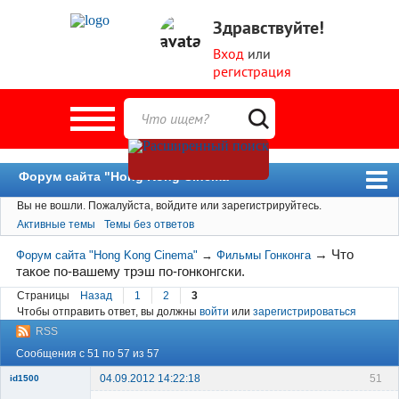
Здравствуйте!
Вход
или
регистрация
Форум сайта "Hong Kong Cinema"
Вы не вошли.
Пожалуйста, войдите или зарегистрируйтесь.
Форум
Активные темы
Темы без ответов
Новости
→
Что
Форум сайта "Hong Kong Cinema"
→
Фильмы Гонконга
Пользователи
такое по-вашему трэш по-гонконгски.
Поиск
Страницы
Назад
1
2
3
Чтобы отправить ответ, вы должны
войти
или
зарегистрироваться
RSS
Сообщения с 51 по 57 из 57
04.09.2012 14:22:18
51
id1500
Member