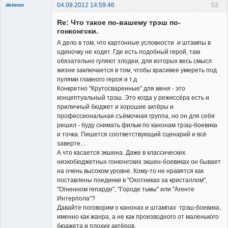
04.09.2012 14:59:46
53
deimon
Member
Re: Что такое по-вашему трэш по-
Неактивен
гонконгски.
А дело в том, что картонные условности и штампы в
одиночку не ходят. Где есть подобный герой, там
обязательно гуляют злодеи, для которых весь смысл
жизни заключается в том, чтобы красивее умереть под
пулями главного героя и т.д.
Конкретно "Крутосваренные" для меня - это
концептуальный трэш. Это когда у режиссёра есть и
приличный бюджет и хорошие актёры и
профессиональная съёмочная группа, но он для себя
решил - буду снимать фильм по канонам трэш-боевика
и точка. Пишется соответствующий сценарий и всё
заверте...
А что касается экшена. Даже в классических
низкобюджетных гонконгских экшен-боевиках он бывает
на очень высоком уровне. Кому-то не нравятся как
поставлены поединки в "Охотниках за кристаллом",
"Огненном гепарде", "Городе тьмы" или "Агенте
Интерпола"?
Давайте поговорим о канонах и штампах трэш-боевика,
именно как жанра, а не как производного от маленького
бюджета и плохих актёров.