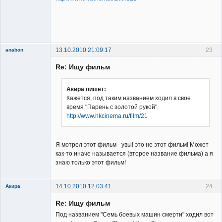
Владелец
сайта
Неактивен
13.10.2010 21:09:17
23
anabon
New member
Re: Ищу фильм
Неактивен
Акира пишет:
Кажется, под таким названием ходил в свое
время "Парень с золотой рукой".
http://www.hkcinema.ru/film/21
Я мотрел этот фильм - увы! это не этот фильм! Может
как-то иначе называется (второе название фильма) а я
знаю только этот фильм!
14.10.2010 12:03:41
24
Акира
Re: Ищу фильм
Под названием "Семь боевых машин смерти" ходил вот