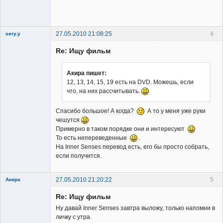
сайта
Неактивен
27.05.2010 21:08:25
4
sery.y
Re: Ищу фильм
Акира пишет:
12, 13, 14, 15, 19 есть на DVD. Можешь, если
что, на них рассчитывать.
Member
Неактивен
Спасибо большое! А когда?
А то у меня уже руки
чешутся
Примерно в таком порядке они и интересуют
То есть непереведенные
.
На Inner Senses перевод есть, его бы просто собрать,
если получится.
27.05.2010 21:20:22
5
Акира
Re: Ищу фильм
Ну давай Inner Senses завтра выложу, только напомни в
личку с утра.