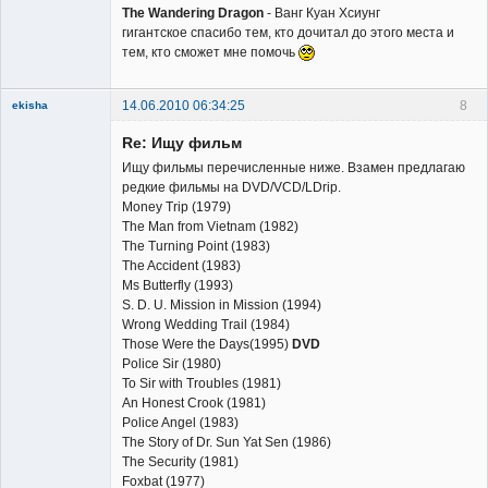
The Wandering Dragon
- Ванг Куан Хсиунг
гигантское спасибо тем, кто дочитал до этого места и
тем, кто сможет мне помочь
14.06.2010 06:34:25
8
ekisha
Re: Ищу фильм
Ищу фильмы перечисленные ниже. Взамен предлагаю
редкие фильмы на DVD/VCD/LDrip.
Money Trip (1979)
The Man from Vietnam (1982)
Member
The Turning Point (1983)
The Accident (1983)
Неактивен
Ms Butterfly (1993)
S. D. U. Mission in Mission (1994)
Wrong Wedding Trail (1984)
Those Were the Days(1995)
DVD
Police Sir (1980)
To Sir with Troubles (1981)
An Honest Crook (1981)
Police Angel (1983)
The Story of Dr. Sun Yat Sen (1986)
The Security (1981)
Foxbat (1977)