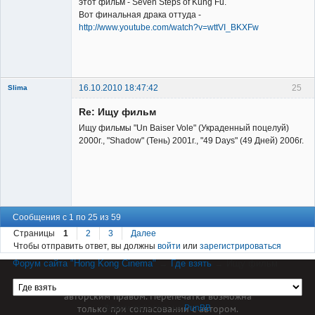
этот фильм - Seven Steps of Kung Fu.
Вот финальная драка оттуда -
http://www.youtube.com/watch?v=wttVI_BKXFw
Владелец
сайта
Неактивен
16.10.2010 18:47:42
25
Slima
Re: Ищу фильм
Ищу фильмы "Un Baiser Vole" (Украденный поцелуй)
2000г., "Shadow" (Тень) 2001г., "49 Days" (49 Дней) 2006г.
New member
Неактивен
Сообщения с 1 по 25 из 59
Страницы
1
2
3
Далее
Чтобы отправить ответ, вы должны
войти
или
зарегистрироваться
Форум сайта "Hong Kong Cinema"
→
Где взять
→
Ищу фильм
Материал сайта hkcinema.ru защищен
авторским правом. Перепечатка возможна
только при согласовании с автором.
Форум работает на
PunBB