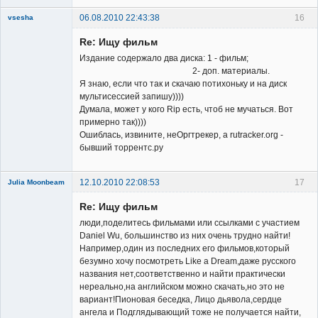
06.08.2010 22:43:38
16
vsesha
Re: Ищу фильм
Издание содержало два диска: 1 - фильм;
2- доп. материалы.
Я знаю, если что так и скачаю потихоньку и на диск
мультисессией запишу))))
Member
Думала, может у кого Rip есть, чтоб не мучаться. Вот
примерно так))))
Неактивен
Ошиблась, извините, неОргтрекер, а rutracker.org -
бывший торрентс.ру
12.10.2010 22:08:53
17
Julia Moonbeam
Re: Ищу фильм
люди,поделитесь фильмами или ссылками с участием
Daniel Wu, большинство из них очень трудно найти!
Например,один из последних его фильмов,который
безумно хочу посмотреть Like a Dream,даже русского
Member
названия нет,соответственно и найти практически
нереально,на английском можно скачать,но это не
Неактивен
вариант!Пионовая беседка, Лицо дьявола,сердце
ангела и Подглядывающий тоже не получается найти,