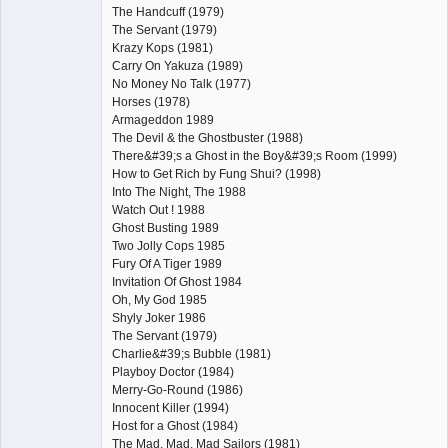
The Handcuff (1979)
The Servant (1979)
Krazy Kops (1981)
Carry On Yakuza (1989)
No Money No Talk (1977)
Horses (1978)
Armageddon 1989
The Devil & the Ghostbuster (1988)
There&#39;s a Ghost in the Boy&#39;s Room (1999)
How to Get Rich by Fung Shui? (1998)
Into The Night, The 1988
Watch Out ! 1988
Ghost Busting 1989
Two Jolly Cops 1985
Fury Of A Tiger 1989
Invitation Of Ghost 1984
Oh, My God 1985
Shyly Joker 1986
The Servant (1979)
Charlie&#39;s Bubble (1981)
Playboy Doctor (1984)
Merry-Go-Round (1986)
Innocent Killer (1994)
Host for a Ghost (1984)
The Mad, Mad, Mad Sailors (1981)