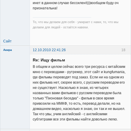
инет в данном случае бессилен!(((вообщем буду оч
признательна!
То, что мы делаем для себя - умирает с нами, то, что мы
делаем для людей - остаётся навеки.
Сайт
12.10.2010 22:41:26
18
Акира
Re: Ищу фильм
В общем и целом сейчас всего три ресурса с китайским
кино с переводами - рутрекер, этот сайт и kungfumania,
где фильмы переводят под заказ. Если ни на одном из
них фильма нет, скорее всего, с русским переводом его
Владелец
не существует. Насколько я знаю, из четырех
сайта
названных вами фильмов с русским переводом была
Неактивен
только "Пионовая беседка" - фильм в свое время
привозили на ММКФ, то есть, перевод делали, но на
домашнем видео, насколько я знаю, он так и не вышел.
Так что увы, учим английский - с английскими
субтитрами все эти фильмы найти довольно легко.