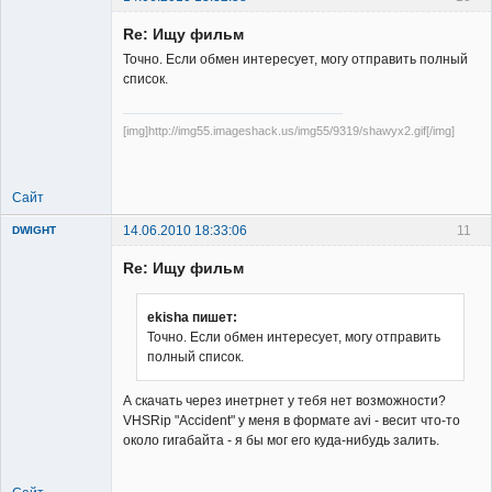
Re: Ищу фильм
Точно. Если обмен интересует, могу отправить полный
список.
[img]http://img55.imageshack.us/img55/9319/shawyx2.gif[/img]
Member
Неактивен
Сайт
14.06.2010 18:33:06
11
DWIGHT
Re: Ищу фильм
ekisha пишет:
Точно. Если обмен интересует, могу отправить
полный список.
Member
Неактивен
А скачать через инетрнет у тебя нет возможности?
VHSRip "Accident" у меня в формате avi - весит что-то
около гигабайта - я бы мог его куда-нибудь залить.