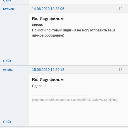
Сайт
14.06.2010 18:33:06
12
DWIGHT
Re: Ищу фильм
ekisha
Почисти почтовый ящик - я не могу отправить тебе
личное сообщение)
Member
Неактивен
Сайт
15.06.2010 12:59:12
13
ekisha
Re: Ищу фильм
Сделано.
[img]http://img55.imageshack.us/img55/9319/shawyx2.gif[/img]
Member
Неактивен
Сайт