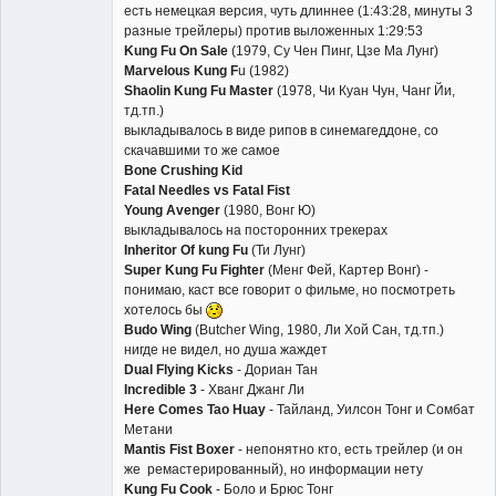
есть немецкая версия, чуть длиннее (1:43:28, минуты 3
разные трейлеры) против выложенных 1:29:53
Kung Fu On Sale
(1979, Су Чен Пинг, Цзе Ма Лунг)
Marvelous Kung F
u (1982)
Shaolin Kung Fu Master
(1978, Чи Куан Чун, Чанг Йи,
тд.тп.)
выкладывалось в виде рипов в синемагеддоне, со
скачавшими то же самое
Bone Crushing Kid
Fatal Needles vs Fatal Fist
Young Avenger
(1980, Вонг Ю)
выкладывалось на посторонних трекерах
Inheritor Of kung Fu
(Ти Лунг)
Super Kung Fu Fighter
(Менг Фей, Картер Вонг) -
понимаю, каст все говорит о фильме, но посмотреть
хотелось бы
Budo Wing
(Butcher Wing, 1980, Ли Хой Сан, тд.тп.)
нигде не видел, но душа жаждет
Dual Flying Kicks
- Дориан Тан
Incredible 3
- Хванг Джанг Ли
Here Comes Tao Huay
- Тайланд, Уилсон Тонг и Сомбат
Метани
Mantis Fist Boxer
- непонятно кто, есть трейлер (и он
же ремастерированный), но информации нету
Kung Fu Cook
- Боло и Брюс Тонг