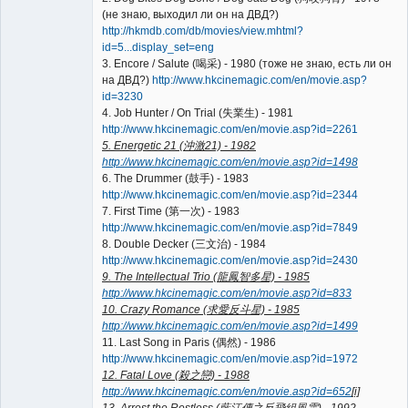
(не знаю, выходил ли он на ДВД?)
http://hkmdb.com/db/movies/view.mhtml?
id=5...display_set=eng
3. Encore / Salute (喝采) - 1980 (тоже не знаю, есть ли он
на ДВД?)
http://www.hkcinemagic.com/en/movie.asp?
id=3230
4. Job Hunter / On Trial (失業生) - 1981
http://www.hkcinemagic.com/en/movie.asp?id=2261
5. Energetic 21 (沖激21) - 1982
http://www.hkcinemagic.com/en/movie.asp?id=1498
6. The Drummer (鼓手) - 1983
http://www.hkcinemagic.com/en/movie.asp?id=2344
7. First Time (第一次) - 1983
http://www.hkcinemagic.com/en/movie.asp?id=7849
8. Double Decker (三文治) - 1984
http://www.hkcinemagic.com/en/movie.asp?id=2430
9. The Intellectual Trio (龍鳳智多星) - 1985
http://www.hkcinemagic.com/en/movie.asp?id=833
10. Crazy Romance (求愛反斗星) - 1985
http://www.hkcinemagic.com/en/movie.asp?id=1499
11. Last Song in Paris (偶然) - 1986
http://www.hkcinemagic.com/en/movie.asp?id=1972
12. Fatal Love (殺之戀) - 1988
http://www.hkcinemagic.com/en/movie.asp?id=652
[i]