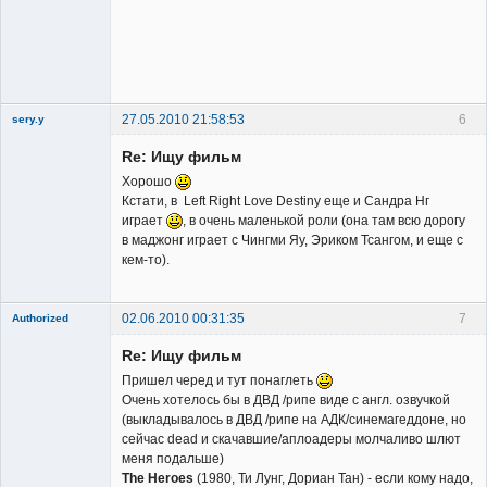
Владелец
сайта
Неактивен
27.05.2010 21:58:53
6
sery.y
Re: Ищу фильм
Хорошо
Кстати, в Left Right Love Destiny еще и Сандра Нг
играет
, в очень маленькой роли (она там всю дорогу
в маджонг играет с Чингми Яу, Эриком Тсангом, и еще с
Member
кем-то).
Неактивен
02.06.2010 00:31:35
7
Authorized
Member
Re: Ищу фильм
Неактивен
Пришел черед и тут понаглеть
Очень хотелось бы в ДВД /рипе виде с англ. озвучкой
(выкладывалось в ДВД /рипе на АДК/синемагеддоне, но
сейчас dead и скачавшие/аплоадеры молчаливо шлют
меня подальше)
The Heroes
(1980, Ти Лунг, Дориан Тан) - если кому надо,