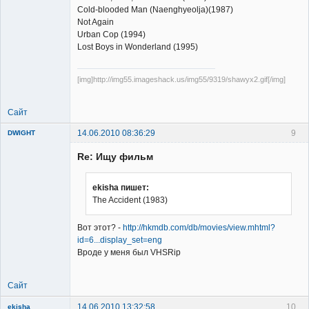
Cold-blooded Man (Naenghyeolja)(1987)
Not Again
Urban Cop (1994)
Lost Boys in Wonderland (1995)
[img]http://img55.imageshack.us/img55/9319/shawyx2.gif[/img]
Сайт
14.06.2010 08:36:29
9
DWIGHT
Re: Ищу фильм
ekisha пишет:
The Accident (1983)
Member
Вот этот? -
http://hkmdb.com/db/movies/view.mhtml?
Неактивен
id=6...display_set=eng
Вроде у меня был VHSRip
Сайт
14.06.2010 13:32:58
10
ekisha