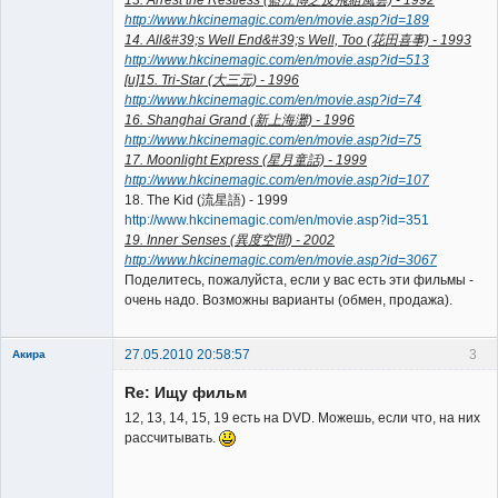
13. Arrest the Restless (藍江傳之反飛組風雲) - 1992
http://www.hkcinemagic.com/en/movie.asp?id=189
14. All&#39;s Well End&#39;s Well, Too (花田喜事) - 1993
http://www.hkcinemagic.com/en/movie.asp?id=513
[u]15. Tri-Star (大三元) - 1996
http://www.hkcinemagic.com/en/movie.asp?id=74
16. Shanghai Grand (新上海灘) - 1996
http://www.hkcinemagic.com/en/movie.asp?id=75
17. Moonlight Express (星月童話) - 1999
http://www.hkcinemagic.com/en/movie.asp?id=107
18. The Kid (流星語) - 1999
http://www.hkcinemagic.com/en/movie.asp?id=351
19. Inner Senses (異度空間) - 2002
http://www.hkcinemagic.com/en/movie.asp?id=3067
Поделитесь, пожалуйста, если у вас есть эти фильмы -
очень надо. Возможны варианты (обмен, продажа).
27.05.2010 20:58:57
3
Акира
Re: Ищу фильм
12, 13, 14, 15, 19 есть на DVD. Можешь, если что, на них
рассчитывать.
Владелец