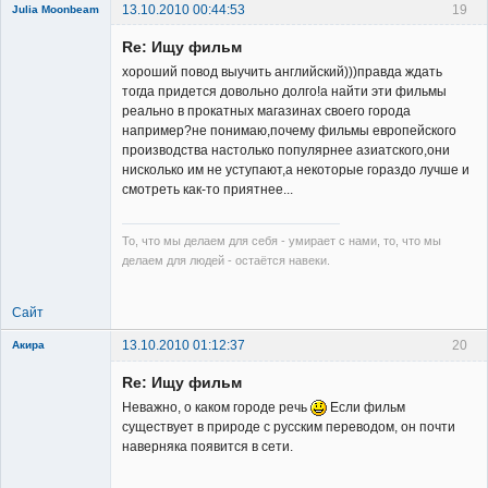
13.10.2010 00:44:53
19
Julia Moonbeam
Re: Ищу фильм
хороший повод выучить английский)))правда ждать
тогда придется довольно долго!а найти эти фильмы
реально в прокатных магазинах своего города
например?не понимаю,почему фильмы европейского
Member
производства настолько популярнее азиатского,они
нисколько им не уступают,а некоторые гораздо лучше и
Неактивен
смотреть как-то приятнее...
То, что мы делаем для себя - умирает с нами, то, что мы
делаем для людей - остаётся навеки.
Сайт
13.10.2010 01:12:37
20
Акира
Re: Ищу фильм
Неважно, о каком городе речь
Если фильм
существует в природе с русским переводом, он почти
наверняка появится в сети.
Владелец