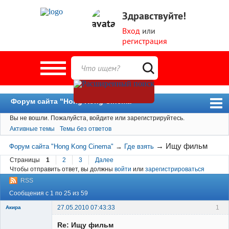
Здравствуйте!
Вход
или
регистрация
Форум сайта "Hong Kong Cinema"
Вы не вошли.
Пожалуйста, войдите или зарегистрируйтесь.
Форум
Активные темы
Темы без ответов
Новости
→
Ищу фильм
Форум сайта "Hong Kong Cinema"
→
Где взять
Пользователи
Страницы
1
2
3
Далее
Чтобы отправить ответ, вы должны
войти
или
зарегистрироваться
Поиск
RSS
Сообщения с 1 по 25 из 59
27.05.2010 07:43:33
1
Акира
Re: Ищу фильм