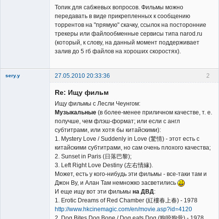
Топик для сабжевых вопросов. Фильмы можно
передавать в виде прикрепленных к сообщению
торрентов на "прямую" скачку, ссылок на посторонние
трекеры или файлообменные сервисы типа narod.ru
Владелец
(который, к слову, на данный момент поддерживает
сайта
залив до 5 гб файлов на хороших скоростях).
Неактивен
27.05.2010 20:33:36
2
sery.y
Re: Ищу фильм
Ищу фильмы с Лесли Чеунгом:
Музыкальные
(в более-менее приличном качестве, т. е.
получше, чем флэш-формат; или если с англ
субтитрами, или хотя бы китайскими):
Member
1. Mystery Love / Suddenly in Love (驚情) - этот есть с
китайскими субтитрами, но сам очень плохого качества;
Неактивен
2. Sunset in Paris (日落巴黎);
3. Left Right Love Destiny (左右情緣).
Может, есть у кого-нибудь эти фильмы - все-таки там и
Джон Ву, и Алан Там немножко засветились
И еще ищу вот эти фильмы
на ДВД
:
1. Erotic Dreams of Red Chamber (紅樓春上春) - 1978
http://www.hkcinemagic.com/en/movie.asp?id=4120
2. Dog Bites Dog Bone / Dog eats Dog (狗咬狗骨) - 1978