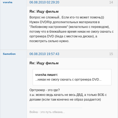
06.08.2010 02:29:20
14
vsesha
Re: Ищу фильм
Вопрос не сложный.. Если кто-то может помочь)))
Нужен DVDRip дополнительных материалов в
"Любовному настроению" (желательно с переводом),
потому что в ближайшее время никак не смогу скачать с
Member
оргтрекера DVD (беда с местом на дисках), а
посмотреть сильно нужно.
Неактивен
06.08.2010 19:57:43
15
SamoGon
Re: Ищу фильм
vsesha пишет:
...никак не смогу скачать с оргтрекера DVD...
Member
Оргтрекер - это где?
Неактивен
з.ы. можно ведь качать не весь ДВД, а только ВОБ с
допами (если там конечно не образ раздается)
Война - это путь обмана...