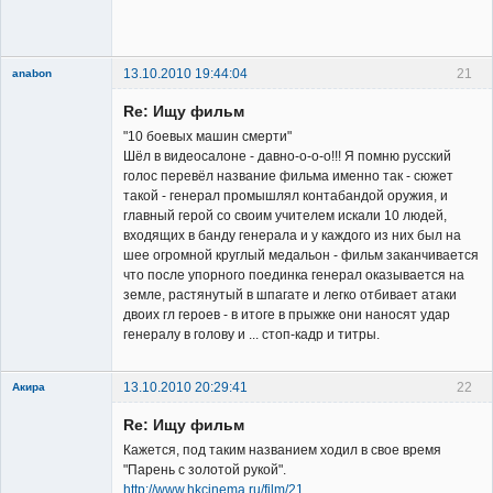
сайта
Неактивен
13.10.2010 19:44:04
21
anabon
New member
Re: Ищу фильм
Неактивен
"10 боевых машин смерти"
Шёл в видеосалоне - давно-о-о-о!!! Я помню русский
голос перевёл название фильма именно так - сюжет
такой - генерал промышлял контабандой оружия, и
главный герой со своим учителем искали 10 людей,
входящих в банду генерала и у каждого из них был на
шее огромной круглый медальон - фильм заканчивается
что после упорного поединка генерал оказывается на
земле, растянутый в шпагате и легко отбивает атаки
двоих гл героев - в итоге в прыжке они наносят удар
генералу в голову и ... стоп-кадр и титры.
13.10.2010 20:29:41
22
Акира
Re: Ищу фильм
Кажется, под таким названием ходил в свое время
"Парень с золотой рукой".
http://www.hkcinema.ru/film/21