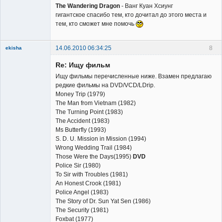
The Wandering Dragon
- Ванг Куан Хсиунг
гигантское спасибо тем, кто дочитал до этого места и
тем, кто сможет мне помочь
14.06.2010 06:34:25
8
ekisha
Re: Ищу фильм
Ищу фильмы перечисленные ниже. Взамен предлагаю
редкие фильмы на DVD/VCD/LDrip.
Money Trip (1979)
The Man from Vietnam (1982)
Member
The Turning Point (1983)
The Accident (1983)
Неактивен
Ms Butterfly (1993)
S. D. U. Mission in Mission (1994)
Wrong Wedding Trail (1984)
Those Were the Days(1995)
DVD
Police Sir (1980)
To Sir with Troubles (1981)
An Honest Crook (1981)
Police Angel (1983)
The Story of Dr. Sun Yat Sen (1986)
The Security (1981)
Foxbat (1977)