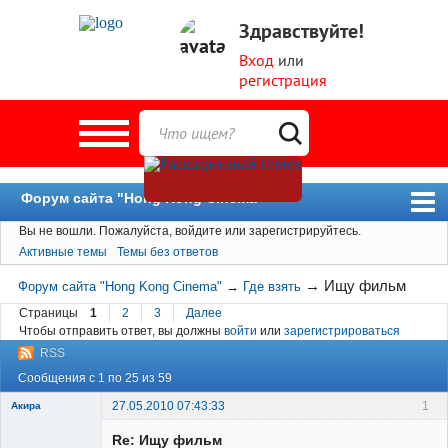
Здравствуйте!
Вход
или
регистрация
Форум сайта "Hong Kong Cinema"
Вы не вошли.
Пожалуйста, войдите или зарегистрируйтесь.
Форум
Активные темы
Темы без ответов
Новости
→
Ищу фильм
Форум сайта "Hong Kong Cinema"
→
Где взять
Пользователи
Страницы
1
2
3
Далее
Чтобы отправить ответ, вы должны
войти
или
зарегистрироваться
Поиск
RSS
Сообщения с 1 по 25 из 59
27.05.2010 07:43:33
1
Акира
Re: Ищу фильм