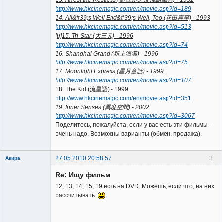
13. Arrest the Restless (藍江傳之反飛組風雲) - 1992
http://www.hkcinemagic.com/en/movie.asp?id=189
14. All&#39;s Well End&#39;s Well, Too (花田喜事) - 1993
http://www.hkcinemagic.com/en/movie.asp?id=513
[u]15. Tri-Star (大三元) - 1996
http://www.hkcinemagic.com/en/movie.asp?id=74
16. Shanghai Grand (新上海灘) - 1996
http://www.hkcinemagic.com/en/movie.asp?id=75
17. Moonlight Express (星月童話) - 1999
http://www.hkcinemagic.com/en/movie.asp?id=107
18. The Kid (流星語) - 1999
http://www.hkcinemagic.com/en/movie.asp?id=351
19. Inner Senses (異度空間) - 2002
http://www.hkcinemagic.com/en/movie.asp?id=3067
Поделитесь, пожалуйста, если у вас есть эти фильмы -
очень надо. Возможны варианты (обмен, продажа).
27.05.2010 20:58:57
3
Акира
Re: Ищу фильм
12, 13, 14, 15, 19 есть на DVD. Можешь, если что, на них
рассчитывать.
Владелец