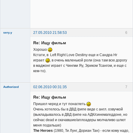
Владелец
сайта
Неактивен
27.05.2010 21:58:53
6
sery.y
Re: Ищу фильм
Хорошо
Кстати, в Left Right Love Destiny еще и Сандра Нг
играет
, в очень маленькой роли (она там всю дорогу
в маджонг играет с Чингми Яу, Эриком Тсангом, и еще с
Member
кем-то).
Неактивен
02.06.2010 00:31:35
7
Authorized
Member
Re: Ищу фильм
Неактивен
Пришел черед и тут понаглеть
Очень хотелось бы в ДВД /рипе виде с англ. озвучкой
(выкладывалось в ДВД /рипе на АДК/синемагеддоне, но
сейчас dead и скачавшие/аплоадеры молчаливо шлют
меня подальше)
The Heroes
(1980, Ти Лунг, Дориан Тан) - если кому надо,