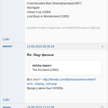
Cold-blooded Man (Naenghyeolja)(1987)
Not Again
Urban Cop (1994)
Lost Boys in Wonderland (1995)
[img]http://img55.imageshack.us/img55/9319/shawyx2.gif[/img]
Сайт
14.06.2010 08:36:29
9
DWIGHT
Re: Ищу фильм
ekisha пишет:
The Accident (1983)
Member
Вот этот? -
http://hkmdb.com/db/movies/view.mhtml?
Неактивен
id=6...display_set=eng
Вроде у меня был VHSRip
Сайт
14.06.2010 13:32:58
10
ekisha