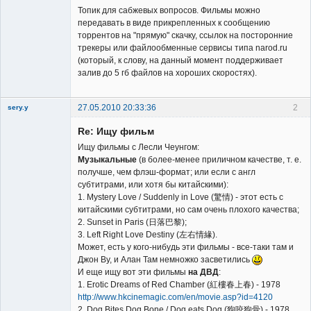
Топик для сабжевых вопросов. Фильмы можно
передавать в виде прикрепленных к сообщению
торрентов на "прямую" скачку, ссылок на посторонние
трекеры или файлообменные сервисы типа narod.ru
Владелец
(который, к слову, на данный момент поддерживает
сайта
залив до 5 гб файлов на хороших скоростях).
Неактивен
27.05.2010 20:33:36
2
sery.y
Re: Ищу фильм
Ищу фильмы с Лесли Чеунгом:
Музыкальные
(в более-менее приличном качестве, т. е.
получше, чем флэш-формат; или если с англ
субтитрами, или хотя бы китайскими):
Member
1. Mystery Love / Suddenly in Love (驚情) - этот есть с
китайскими субтитрами, но сам очень плохого качества;
Неактивен
2. Sunset in Paris (日落巴黎);
3. Left Right Love Destiny (左右情緣).
Может, есть у кого-нибудь эти фильмы - все-таки там и
Джон Ву, и Алан Там немножко засветились
И еще ищу вот эти фильмы
на ДВД
:
1. Erotic Dreams of Red Chamber (紅樓春上春) - 1978
http://www.hkcinemagic.com/en/movie.asp?id=4120
2. Dog Bites Dog Bone / Dog eats Dog (狗咬狗骨) - 1978