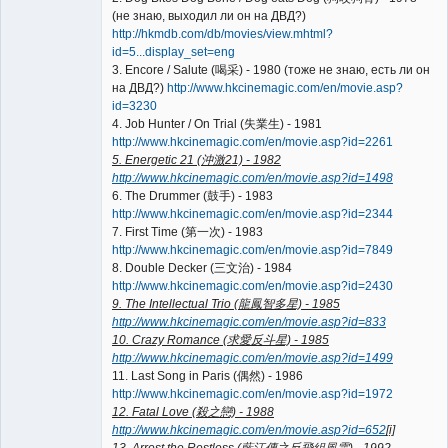
(не знаю, выходил ли он на ДВД?)
http://hkmdb.com/db/movies/view.mhtml?
id=5...display_set=eng
3. Encore / Salute (喝采) - 1980 (тоже не знаю, есть ли он
на ДВД?)
http://www.hkcinemagic.com/en/movie.asp?
id=3230
4. Job Hunter / On Trial (失業生) - 1981
http://www.hkcinemagic.com/en/movie.asp?id=2261
5. Energetic 21 (沖激21) - 1982
http://www.hkcinemagic.com/en/movie.asp?id=1498
6. The Drummer (鼓手) - 1983
http://www.hkcinemagic.com/en/movie.asp?id=2344
7. First Time (第一次) - 1983
http://www.hkcinemagic.com/en/movie.asp?id=7849
8. Double Decker (三文治) - 1984
http://www.hkcinemagic.com/en/movie.asp?id=2430
9. The Intellectual Trio (龍鳳智多星) - 1985
http://www.hkcinemagic.com/en/movie.asp?id=833
10. Crazy Romance (求愛反斗星) - 1985
http://www.hkcinemagic.com/en/movie.asp?id=1499
11. Last Song in Paris (偶然) - 1986
http://www.hkcinemagic.com/en/movie.asp?id=1972
12. Fatal Love (殺之戀) - 1988
http://www.hkcinemagic.com/en/movie.asp?id=652
[i]