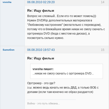
06.08.2010 02:29:20
14
vsesha
Re: Ищу фильм
Вопрос не сложный.. Если кто-то может помочь)))
Нужен DVDRip дополнительных материалов в
"Любовному настроению" (желательно с переводом),
потому что в ближайшее время никак не смогу скачать с
Member
оргтрекера DVD (беда с местом на дисках), а
посмотреть сильно нужно.
Неактивен
06.08.2010 19:57:43
15
SamoGon
Re: Ищу фильм
vsesha пишет:
...никак не смогу скачать с оргтрекера DVD...
Member
Оргтрекер - это где?
Неактивен
з.ы. можно ведь качать не весь ДВД, а только ВОБ с
допами (если там конечно не образ раздается)
Война - это путь обмана...