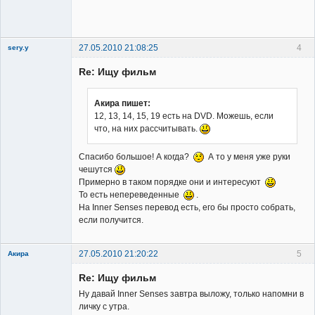
сайта
Неактивен
27.05.2010 21:08:25
4
sery.y
Re: Ищу фильм
Акира пишет:
12, 13, 14, 15, 19 есть на DVD. Можешь, если
что, на них рассчитывать.
Member
Неактивен
Спасибо большое! А когда?
А то у меня уже руки
чешутся
Примерно в таком порядке они и интересуют
То есть непереведенные
.
На Inner Senses перевод есть, его бы просто собрать,
если получится.
27.05.2010 21:20:22
5
Акира
Re: Ищу фильм
Ну давай Inner Senses завтра выложу, только напомни в
личку с утра.