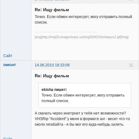
Re: Ищу фильм
Точно. Если обмен интересует, могу отправить полный
список.
[img]http://img55.imageshack.us/img55/9319/shawyx2.gif[/img]
Member
Неактивен
Сайт
14.06.2010 18:33:06
11
DWIGHT
Re: Ищу фильм
ekisha пишет:
Точно. Если обмен интересует, могу отправить
полный список.
Member
Неактивен
А скачать через инетрнет у тебя нет возможности?
VHSRip "Accident" у меня в формате avi - весит что-то
около гигабайта - я бы мог его куда-нибудь залить.