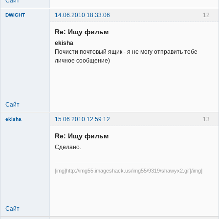
Сайт
14.06.2010 18:33:06
12
DWIGHT
Re: Ищу фильм
ekisha
Почисти почтовый ящик - я не могу отправить тебе
личное сообщение)
Member
Неактивен
Сайт
15.06.2010 12:59:12
13
ekisha
Re: Ищу фильм
Сделано.
[img]http://img55.imageshack.us/img55/9319/shawyx2.gif[/img]
Member
Неактивен
Сайт