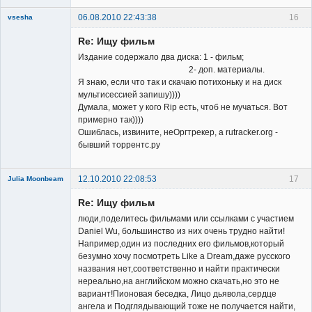
06.08.2010 22:43:38
16
vsesha
Re: Ищу фильм
Издание содержало два диска: 1 - фильм;
2- доп. материалы.
Я знаю, если что так и скачаю потихоньку и на диск
мультисессией запишу))))
Member
Думала, может у кого Rip есть, чтоб не мучаться. Вот
примерно так))))
Неактивен
Ошиблась, извините, неОргтрекер, а rutracker.org -
бывший торрентс.ру
12.10.2010 22:08:53
17
Julia Moonbeam
Re: Ищу фильм
люди,поделитесь фильмами или ссылками с участием
Daniel Wu, большинство из них очень трудно найти!
Например,один из последних его фильмов,который
безумно хочу посмотреть Like a Dream,даже русского
Member
названия нет,соответственно и найти практически
нереально,на английском можно скачать,но это не
Неактивен
вариант!Пионовая беседка, Лицо дьявола,сердце
ангела и Подглядывающий тоже не получается найти,