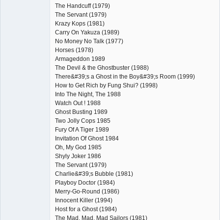
The Handcuff (1979)
The Servant (1979)
Krazy Kops (1981)
Carry On Yakuza (1989)
No Money No Talk (1977)
Horses (1978)
Armageddon 1989
The Devil & the Ghostbuster (1988)
There&#39;s a Ghost in the Boy&#39;s Room (1999)
How to Get Rich by Fung Shui? (1998)
Into The Night, The 1988
Watch Out ! 1988
Ghost Busting 1989
Two Jolly Cops 1985
Fury Of A Tiger 1989
Invitation Of Ghost 1984
Oh, My God 1985
Shyly Joker 1986
The Servant (1979)
Charlie&#39;s Bubble (1981)
Playboy Doctor (1984)
Merry-Go-Round (1986)
Innocent Killer (1994)
Host for a Ghost (1984)
The Mad, Mad, Mad Sailors (1981)