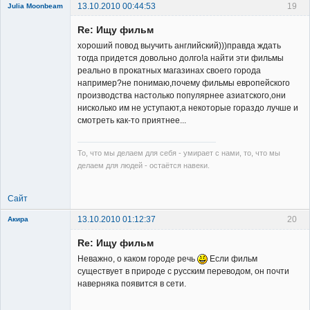
13.10.2010 00:44:53
19
Julia Moonbeam
Re: Ищу фильм
хороший повод выучить английский)))правда ждать
тогда придется довольно долго!а найти эти фильмы
реально в прокатных магазинах своего города
например?не понимаю,почему фильмы европейского
Member
производства настолько популярнее азиатского,они
нисколько им не уступают,а некоторые гораздо лучше и
Неактивен
смотреть как-то приятнее...
То, что мы делаем для себя - умирает с нами, то, что мы
делаем для людей - остаётся навеки.
Сайт
13.10.2010 01:12:37
20
Акира
Re: Ищу фильм
Неважно, о каком городе речь
Если фильм
существует в природе с русским переводом, он почти
наверняка появится в сети.
Владелец