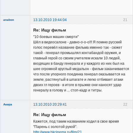
сайта
Неактивен
13.10.2010 19:44:04
21
anabon
New member
Re: Ищу фильм
Неактивен
"10 боевых машин смерти"
Шёл в видеосалоне - давно-о-о-о!!! Я помню русский
голос перевёл название фильма именно так - сюжет
такой - генерал промышлял контабандой оружия, и
главный герой со своим учителем искали 10 людей,
входящих в банду генерала и у каждого из них был на
шее огромной круглый медальон - фильм заканчивается
что после упорного поединка генерал оказывается на
земле, растянутый в шпагате и легко отбивает атаки
двоих гл героев - в итоге в прыжке они наносят удар
генералу в голову и ... стоп-кадр и титры.
13.10.2010 20:29:41
22
Акира
Re: Ищу фильм
Кажется, под таким названием ходил в свое время
"Парень с золотой рукой".
http://www.hkcinema.ru/film/21