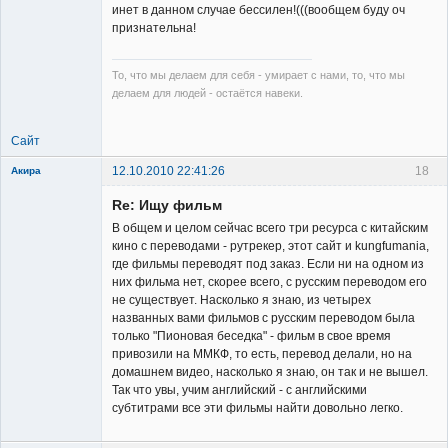
инет в данном случае бессилен!(((вообщем буду оч
признательна!
То, что мы делаем для себя - умирает с нами, то, что мы
делаем для людей - остаётся навеки.
Сайт
12.10.2010 22:41:26
18
Акира
Re: Ищу фильм
В общем и целом сейчас всего три ресурса с китайским
кино с переводами - рутрекер, этот сайт и kungfumania,
где фильмы переводят под заказ. Если ни на одном из
них фильма нет, скорее всего, с русским переводом его
Владелец
не существует. Насколько я знаю, из четырех
сайта
названных вами фильмов с русским переводом была
Неактивен
только "Пионовая беседка" - фильм в свое время
привозили на ММКФ, то есть, перевод делали, но на
домашнем видео, насколько я знаю, он так и не вышел.
Так что увы, учим английский - с английскими
субтитрами все эти фильмы найти довольно легко.