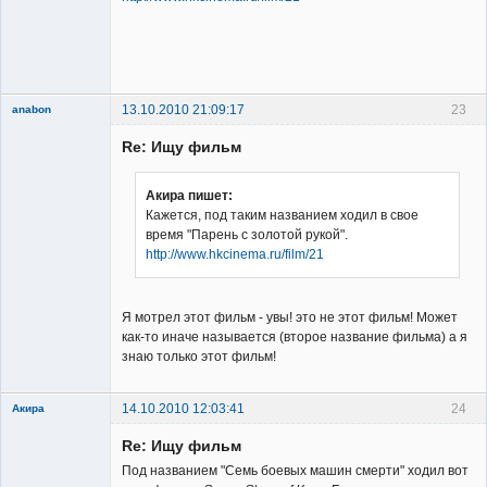
Владелец
сайта
Неактивен
13.10.2010 21:09:17
23
anabon
New member
Re: Ищу фильм
Неактивен
Акира пишет:
Кажется, под таким названием ходил в свое
время "Парень с золотой рукой".
http://www.hkcinema.ru/film/21
Я мотрел этот фильм - увы! это не этот фильм! Может
как-то иначе называется (второе название фильма) а я
знаю только этот фильм!
14.10.2010 12:03:41
24
Акира
Re: Ищу фильм
Под названием "Семь боевых машин смерти" ходил вот