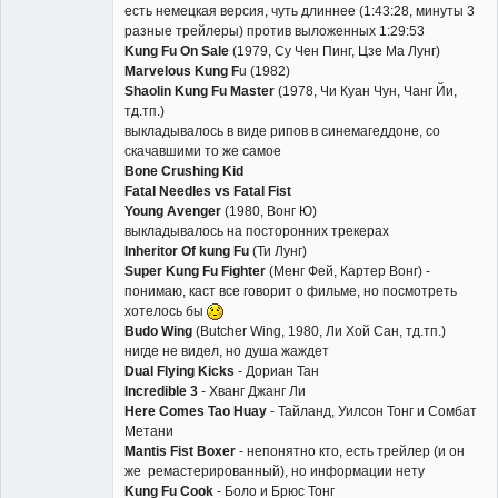
есть немецкая версия, чуть длиннее (1:43:28, минуты 3
разные трейлеры) против выложенных 1:29:53
Kung Fu On Sale
(1979, Су Чен Пинг, Цзе Ма Лунг)
Marvelous Kung F
u (1982)
Shaolin Kung Fu Master
(1978, Чи Куан Чун, Чанг Йи,
тд.тп.)
выкладывалось в виде рипов в синемагеддоне, со
скачавшими то же самое
Bone Crushing Kid
Fatal Needles vs Fatal Fist
Young Avenger
(1980, Вонг Ю)
выкладывалось на посторонних трекерах
Inheritor Of kung Fu
(Ти Лунг)
Super Kung Fu Fighter
(Менг Фей, Картер Вонг) -
понимаю, каст все говорит о фильме, но посмотреть
хотелось бы
Budo Wing
(Butcher Wing, 1980, Ли Хой Сан, тд.тп.)
нигде не видел, но душа жаждет
Dual Flying Kicks
- Дориан Тан
Incredible 3
- Хванг Джанг Ли
Here Comes Tao Huay
- Тайланд, Уилсон Тонг и Сомбат
Метани
Mantis Fist Boxer
- непонятно кто, есть трейлер (и он
же ремастерированный), но информации нету
Kung Fu Cook
- Боло и Брюс Тонг