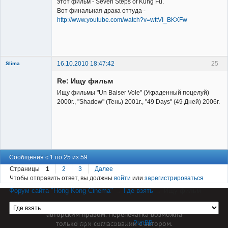
этот фильм - Seven Steps of Kung Fu.
Вот финальная драка оттуда -
http://www.youtube.com/watch?v=wttVI_BKXFw
Владелец
сайта
Неактивен
16.10.2010 18:47:42
25
Slima
Re: Ищу фильм
Ищу фильмы "Un Baiser Vole" (Украденный поцелуй)
2000г., "Shadow" (Тень) 2001г., "49 Days" (49 Дней) 2006г.
New member
Неактивен
Сообщения с 1 по 25 из 59
Страницы
1
2
3
Далее
Чтобы отправить ответ, вы должны
войти
или
зарегистрироваться
Форум сайта "Hong Kong Cinema"
→
Где взять
→
Ищу фильм
Материал сайта hkcinema.ru защищен
авторским правом. Перепечатка возможна
только при согласовании с автором.
Форум работает на
PunBB