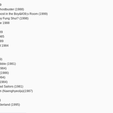
9
hostbuster (1988)
ost in the Boy&#39;s Room (1999)
by Fung Shui? (1998)
he 1988
89
985
989
st 1984
979)
Bubble (1981)
1984)
(1986)
1994)
 (1984)
d Sailors (1981)
n (Naenghyeolja)(1987)
)
derland (1995)