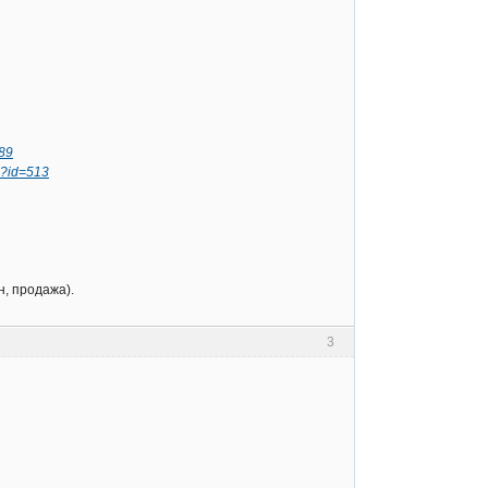
189
p?id=513
н, продажа).
3