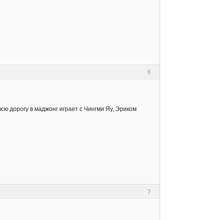
6
всю дорогу в маджонг играет с Чингми Яу, Эриком
7