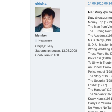
ekisha
14.06.2010 06:34
Re: Ищу фил
Ищу фильмы пер
Money Trip (1979
The Man from V
The Turning Poi
Member
The Accident (19
Ms Butterfly (1
Неактивен
S. D. U. Mission
Откуда:
Баку
Wrong Wedding Tr
Зарегистрирован:
13.05.2008
Those Were the 
Сообщений:
168
Police Sir (1980
To Sir with Troub
An Honest Croo
Police Angel (198
The Story of Dr. 
The Security (
Foxbat (1977)
The Handcuff (
The Servant (
Krazy Kops (19
Carry On Yakuz
No Money No Ta