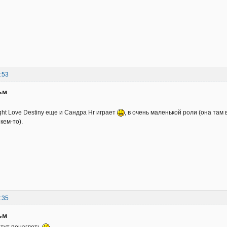
:53
ьм
ight Love Destiny еще и Сандра Нг играет
, в очень маленькой роли (она там 
кем-то).
:35
ьм
тут понаглеть