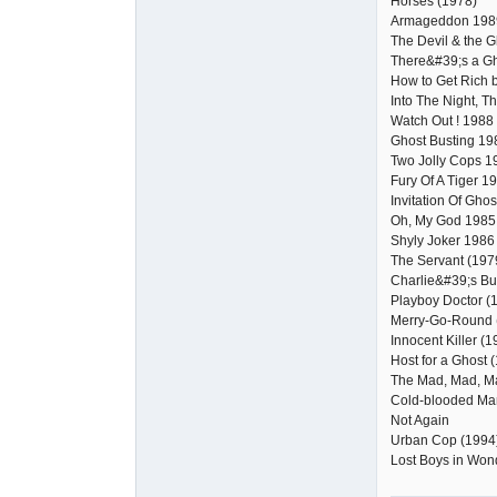
Horses (1978)
Armageddon 198
The Devil & the G
There&#39;s a Gh
How to Get Rich 
Into The Night, T
Watch Out ! 1988
Ghost Busting 19
Two Jolly Cops 1
Fury Of A Tiger 1
Invitation Of Gho
Oh, My God 1985
Shyly Joker 1986
The Servant (1
Charlie&#39;s 
Playboy Doctor (
Merry-Go-Round 
Innocent Killer (
Host for a Ghost
The Mad, Mad, Ma
Cold-blooded Ma
Not Again
Urban Cop (1994
Lost Boys in Won