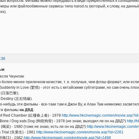
вых вопросов. Фильмы можно передавать в виде прикрепленных к сообщению т
керы или файлообменные сервисы типа narod.ru (который, к слову, на данны
ях).
:36
ьм
если Чеунгом:
в более-менее приличном качестве, т. е. получше, чем флэш-формат; или если 
/ Suddenly in Love (驚情) - этот есть с китайскими субтитрами, но сам очень плох
ris (日落巴黎);
ve Destiny (左右情緣).
ого-нибудь эти фильмы - все-таки там и Джон Ву, и Алан Там немножко засвети
эти фильмы
на ДВД
:
ms of Red Chamber (紅樓春上春) - 1978
http://www.hkcinemagic.com/en/movie.asp?i
g Bone / Dog eats Dog (狗咬狗骨) - 1978 (не знаю, выходил ли он на ДВД?)
http:/
te (喝采) - 1980 (тоже не знаю, есть ли он на ДВД?)
http://www.hkcinemagic.com/e
On Trial (失業生) - 1981
http://www.hkcinemagic.com/en/movie.asp?id=2261
(沖激21) - 1982
http://www.hkcinemagic.com/en/movie.asp?id=1498