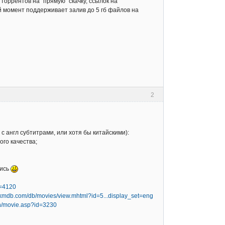
оррентов на "прямую" скачку, ссылок на
й момент поддерживает залив до 5 гб файлов на
2
с англ субтитрами, или хотя бы китайскими):
ого качества;
лись
d=4120
/hkmdb.com/db/movies/view.mhtml?id=5...display_set=eng
n/movie.asp?id=3230