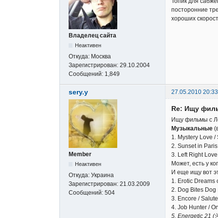
Топик для сабже
посторонние тре
хороших скорост
Владелец сайта
Неактивен
Откуда:
Москва
Зарегистрирован:
29.10.2004
Сообщений:
1,849
sery.y
27.05.2010 20:33
Re: Ищу фил
Ищу фильмы с Л
Музыкальные
(
1. Mystery Love 
2. Sunset in Pa
Member
3. Left Right Lo
Может, есть у к
Неактивен
И еще ищу вот 
Откуда:
Украина
1. Erotic Drea
Зарегистрирован:
21.03.2009
2. Dog Bites Do
Сообщений:
504
3. Encore / Salu
4. Job Hunter / 
5. Energetic 21 