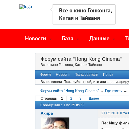
Все о кино Гонконга,
Китая и Тайваня
Новости
База
Данные
Т
Форум сайта "Hong Kong Cinema"
Все о кино Гонконга, Китая и Тайваня
Форум
Новости
Пользователи
Поиск
Вы не вошли.
Пожалуйста, войдите или зарегистриру
→
Форум сайта "Hong Kong Cinema"
→
Где взять
Страницы
1
2
3
Далее
Сообщения с 1 по 25 из 59
Акира
27.05.2010 07:43
Re: Ищу фил