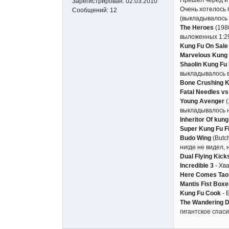
Зарегистрирован:
02.03.2010
Очень хотелось б
Сообщений:
12
(выкладывалось 
The Heroes
(1980
выложенных 1:2
Kung Fu On Sale
Marvelous Kung
Shaolin Kung Fu
выкладывалось в
Bone Crushing K
Fatal Needles vs 
Young Avenger
(
выкладывалось 
Inheritor Of kung
Super Kung Fu F
Budo Wing
(Butch
нигде не видел,
Dual Flying Kick
Incredible 3
- Хв
Here Comes Tao
Mantis Fist Boxe
Kung Fu Cook
- 
The Wandering 
гигантское спаси