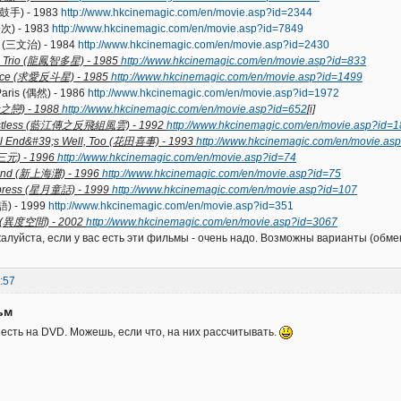
(鼓手) - 1983
http://www.hkcinemagic.com/en/movie.asp?id=2344
一次) - 1983
http://www.hkcinemagic.com/en/movie.asp?id=7849
r (三文治) - 1984
http://www.hkcinemagic.com/en/movie.asp?id=2430
ual Trio (龍鳳智多星) - 1985
http://www.hkcinemagic.com/en/movie.asp?id=833
ance (求愛反斗星) - 1985
http://www.hkcinemagic.com/en/movie.asp?id=1499
 Paris (偶然) - 1986
http://www.hkcinemagic.com/en/movie.asp?id=1972
(殺之戀) - 1988
http://www.hkcinemagic.com/en/movie.asp?id=652
[i]
 Restless (藍江傳之反飛組風雲) - 1992
http://www.hkcinemagic.com/en/movie.asp?id=
ell End&#39;s Well, Too (花田喜事) - 1993
http://www.hkcinemagic.com/en/movie.as
(大三元) - 1996
http://www.hkcinemagic.com/en/movie.asp?id=74
rand (新上海灘) - 1996
http://www.hkcinemagic.com/en/movie.asp?id=75
xpress (星月童話) - 1999
http://www.hkcinemagic.com/en/movie.asp?id=107
語) - 1999
http://www.hkcinemagic.com/en/movie.asp?id=351
s (異度空間) - 2002
http://www.hkcinemagic.com/en/movie.asp?id=3067
алуйста, если у вас есть эти фильмы - очень надо. Возможны варианты (обме
:57
ьм
19 есть на DVD. Можешь, если что, на них рассчитывать.