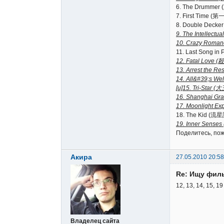
6. The Drummer 
7. First Time (第
8. Double Decke
9. The Intellect
10. Crazy Rom
11. Last Song in
12. Fatal Love 
13. Arrest the
14. All&#39;s W
[u]15. Tri-Star 
16. Shanghai G
17. Moonlight E
18. The Kid (流星
19. Inner Sense
Поделитесь, пож
Акира
27.05.2010 20:58
Re: Ищу фил
12, 13, 14, 15, 
Владелец сайта