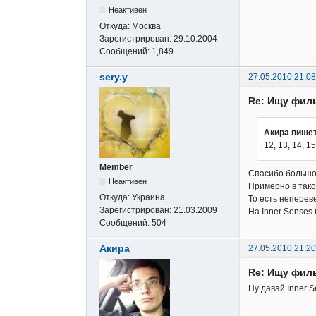
Неактивен
Откуда:
Москва
Зарегистрирован:
29.10.2004
Сообщений:
1,849
sery.y
27.05.2010 21:08
Re: Ищу фил
Акира пишет
12, 13, 14, 
Member
Спасибо большо
Неактивен
Примерно в так
Откуда:
Украина
То есть непере
Зарегистрирован:
21.03.2009
На Inner Senses 
Сообщений:
504
Акира
27.05.2010 21:20
Re: Ищу фил
Ну давай Inner S