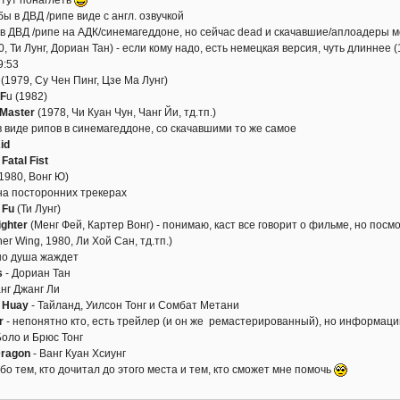
ы в ДВД /рипе виде с англ. озвучкой
в ДВД /рипе на АДК/синемагеддоне, но сейчас dead и скачавшие/аплоадеры
, Ти Лунг, Дориан Тан) - если кому надо, есть немецкая версия, чуть длиннее
9:53
(1979, Су Чен Пинг, Цзе Ма Лунг)
 F
u (1982)
 Master
(1978, Чи Куан Чун, Чанг Йи, тд.тп.)
 виде рипов в синемагеддоне, со скачавшими то же самое
id
Fatal Fist
1980, Вонг Ю)
на посторонних трекерах
 Fu
(Ти Лунг)
ighter
(Менг Фей, Картер Вонг) - понимаю, каст все говорит о фильме, но пос
er Wing, 1980, Ли Хой Сан, тд.тп.)
 но душа жаждет
s
- Дориан Тан
анг Джанг Ли
 Huay
- Тайланд, Уилсон Тонг и Сомбат Метани
r
- непонятно кто, есть трейлер (и он же ремастерированный), но информаци
Боло и Брюс Тонг
Dragon
- Ванг Куан Хсиунг
бо тем, кто дочитал до этого места и тем, кто сможет мне помочь