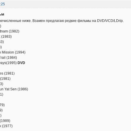
:25
ьм
ечисленные ниже. Взамен предлагаю редкие фильмы на DVD/VCD/LDrip.
)
ietnam (1982)
nt (1983)
83)
993)
 in Mission (1994)
ail (1984)
Days(1995)
DVD
)
les (1981)
k (1981)
3)
Sun Yat Sen (1986)
1981)
1979)
1979)
81)
a (1989)
lk (1977)