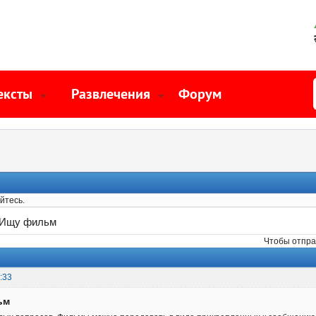
ексты
Развлечения
Форум
йтесь.
Ищу фильм
Чтобы отпра
:33
ьм