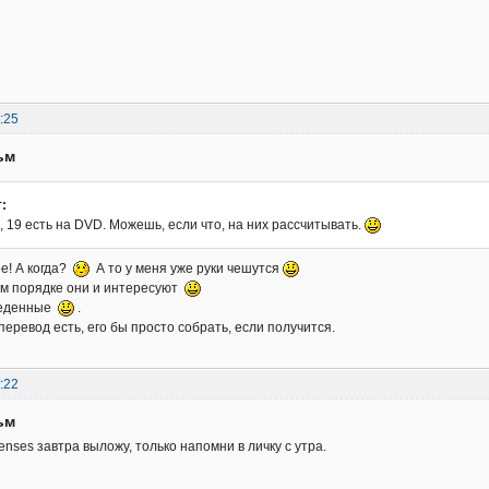
:25
ьм
:
15, 19 есть на DVD. Можешь, если что, на них рассчитывать.
е! А когда?
А то у меня уже руки чешутся
ом порядке они и интересуют
веденные
.
перевод есть, его бы просто собрать, если получится.
:22
ьм
enses завтра выложу, только напомни в личку с утра.