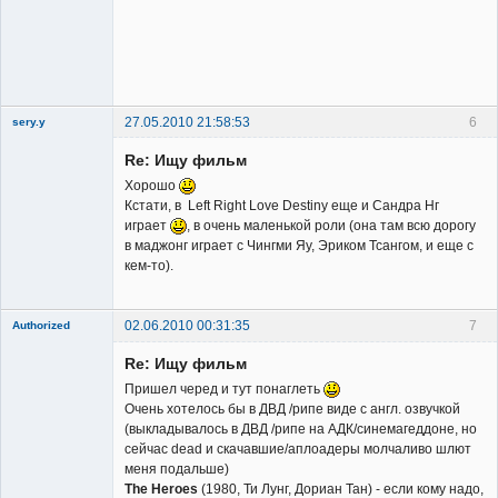
Владелец
сайта
Неактивен
27.05.2010 21:58:53
6
sery.y
Re: Ищу фильм
Хорошо
Кстати, в Left Right Love Destiny еще и Сандра Нг
играет
, в очень маленькой роли (она там всю дорогу
в маджонг играет с Чингми Яу, Эриком Тсангом, и еще с
Member
кем-то).
Неактивен
02.06.2010 00:31:35
7
Authorized
Member
Re: Ищу фильм
Неактивен
Пришел черед и тут понаглеть
Очень хотелось бы в ДВД /рипе виде с англ. озвучкой
(выкладывалось в ДВД /рипе на АДК/синемагеддоне, но
сейчас dead и скачавшие/аплоадеры молчаливо шлют
меня подальше)
The Heroes
(1980, Ти Лунг, Дориан Тан) - если кому надо,