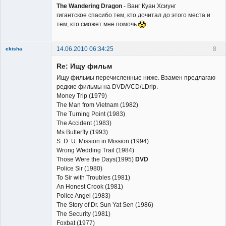
The Wandering Dragon
- Ванг Куан Хсиунг
гигантское спасибо тем, кто дочитал до этого места и
тем, кто сможет мне помочь
14.06.2010 06:34:25
8
ekisha
Re: Ищу фильм
Ищу фильмы перечисленные ниже. Взамен предлагаю
редкие фильмы на DVD/VCD/LDrip.
Money Trip (1979)
The Man from Vietnam (1982)
Member
The Turning Point (1983)
The Accident (1983)
Неактивен
Ms Butterfly (1993)
S. D. U. Mission in Mission (1994)
Wrong Wedding Trail (1984)
Those Were the Days(1995)
DVD
Police Sir (1980)
To Sir with Troubles (1981)
An Honest Crook (1981)
Police Angel (1983)
The Story of Dr. Sun Yat Sen (1986)
The Security (1981)
Foxbat (1977)