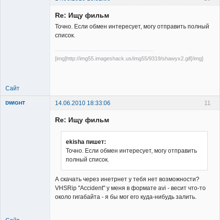
Re: Ищу фильм
Точно. Если обмен интересует, могу отправить полный
список.
[img]http://img55.imageshack.us/img55/9319/shawyx2.gif[/img]
Member
Неактивен
Сайт
14.06.2010 18:33:06
11
DWIGHT
Re: Ищу фильм
ekisha пишет:
Точно. Если обмен интересует, могу отправить
полный список.
Member
Неактивен
А скачать через инетрнет у тебя нет возможности?
VHSRip "Accident" у меня в формате avi - весит что-то
около гигабайта - я бы мог его куда-нибудь залить.