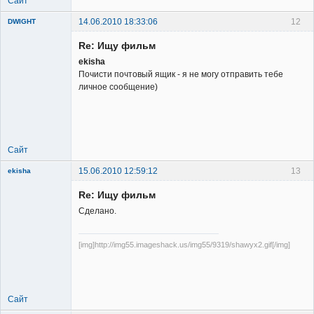
Сайт
14.06.2010 18:33:06
12
DWIGHT
Re: Ищу фильм
ekisha
Почисти почтовый ящик - я не могу отправить тебе
личное сообщение)
Member
Неактивен
Сайт
15.06.2010 12:59:12
13
ekisha
Re: Ищу фильм
Сделано.
[img]http://img55.imageshack.us/img55/9319/shawyx2.gif[/img]
Member
Неактивен
Сайт