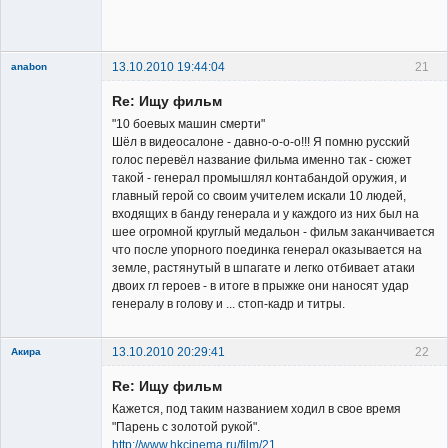
сайта
Неактивен
13.10.2010 19:44:04
21
anabon
New member
Re: Ищу фильм
Неактивен
"10 боевых машин смерти"
Шёл в видеосалоне - давно-о-о-о!!! Я помню русский
голос перевёл название фильма именно так - сюжет
такой - генерал промышлял контабандой оружия, и
главный герой со своим учителем искали 10 людей,
входящих в банду генерала и у каждого из них был на
шее огромной круглый медальон - фильм заканчивается
что после упорного поединка генерал оказывается на
земле, растянутый в шпагате и легко отбивает атаки
двоих гл героев - в итоге в прыжке они наносят удар
генералу в голову и ... стоп-кадр и титры.
13.10.2010 20:29:41
22
Акира
Re: Ищу фильм
Кажется, под таким названием ходил в свое время
"Парень с золотой рукой".
http://www.hkcinema.ru/film/21