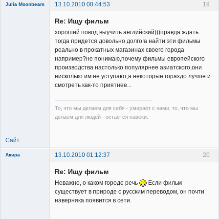
13.10.2010 00:44:53
19
Julia Moonbeam
Re: Ищу фильм
хороший повод выучить английский)))правда ждать
тогда придется довольно долго!а найти эти фильмы
реально в прокатных магазинах своего города
например?не понимаю,почему фильмы европейского
Member
производства настолько популярнее азиатского,они
нисколько им не уступают,а некоторые гораздо лучше и
Неактивен
смотреть как-то приятнее...
То, что мы делаем для себя - умирает с нами, то, что мы
делаем для людей - остаётся навеки.
Сайт
13.10.2010 01:12:37
20
Акира
Re: Ищу фильм
Неважно, о каком городе речь
Если фильм
существует в природе с русским переводом, он почти
наверняка появится в сети.
Владелец