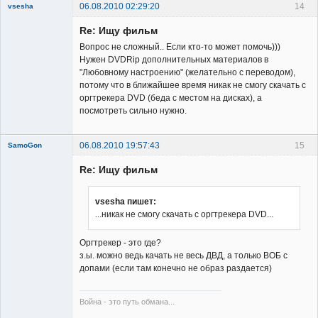
06.08.2010 02:29:20
14
vsesha
Re: Ищу фильм
Вопрос не сложный.. Если кто-то может помочь)))
Нужен DVDRip дополнительных материалов в
"Любовному настроению" (желательно с переводом),
потому что в ближайшее время никак не смогу скачать с
Member
оргтрекера DVD (беда с местом на дисках), а
посмотреть сильно нужно.
Неактивен
06.08.2010 19:57:43
15
SamoGon
Re: Ищу фильм
vsesha пишет:
...никак не смогу скачать с оргтрекера DVD...
Member
Оргтрекер - это где?
Неактивен
з.ы. можно ведь качать не весь ДВД, а только ВОБ с
допами (если там конечно не образ раздается)
Война - это путь обмана...