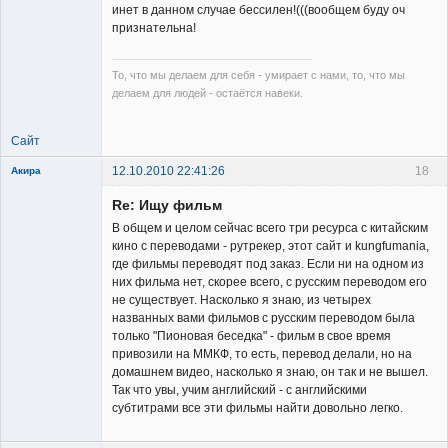
инет в данном случае бессилен!(((вообщем буду оч
признательна!
То, что мы делаем для себя - умирает с нами, то, что мы
делаем для людей - остаётся навеки.
Сайт
12.10.2010 22:41:26
18
Акира
Re: Ищу фильм
В общем и целом сейчас всего три ресурса с китайским
кино с переводами - рутрекер, этот сайт и kungfumania,
где фильмы переводят под заказ. Если ни на одном из
них фильма нет, скорее всего, с русским переводом его
Владелец
не существует. Насколько я знаю, из четырех
сайта
названных вами фильмов с русским переводом была
Неактивен
только "Пионовая беседка" - фильм в свое время
привозили на ММКФ, то есть, перевод делали, но на
домашнем видео, насколько я знаю, он так и не вышел.
Так что увы, учим английский - с английскими
субтитрами все эти фильмы найти довольно легко.