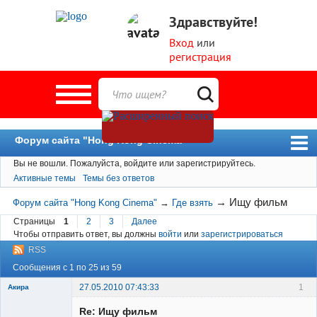
Здравствуйте!
Вход
или
регистрация
Форум сайта "Hong Kong Cinema"
Вы не вошли.
Пожалуйста, войдите или зарегистрируйтесь.
Форум
Активные темы
Темы без ответов
Новости
→
Ищу фильм
Форум сайта "Hong Kong Cinema"
→
Где взять
Пользователи
Страницы
1
2
3
Далее
Чтобы отправить ответ, вы должны
войти
или
зарегистрироваться
Поиск
RSS
Сообщения с 1 по 25 из 59
27.05.2010 07:43:33
1
Акира
Re: Ищу фильм