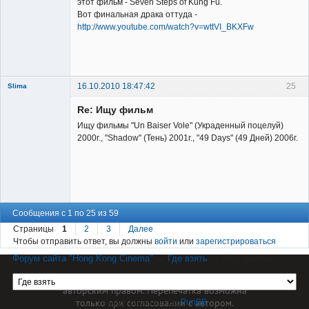
этот фильм - Seven Steps of Kung Fu.
Вот финальная драка оттуда -
http://www.youtube.com/watch?v=wttVI_BKXFw
Владелец
сайта
Неактивен
16.10.2010 18:47:42
25
Slima
Re: Ищу фильм
Ищу фильмы "Un Baiser Vole" (Украденный поцелуй)
2000г., "Shadow" (Тень) 2001г., "49 Days" (49 Дней) 2006г.
New member
Неактивен
Сообщения с 1 по 25 из 59
Страницы
1
2
3
Далее
Чтобы отправить ответ, вы должны
войти
или
зарегистрироваться
Форум сайта "Hong Kong Cinema"
→
Где взять
→
Ищу фильм
Материал сайта hkcinema.ru защищен
авторским правом. Перепечатка возможна
только при согласовании с автором.
Форум работает на
PunBB