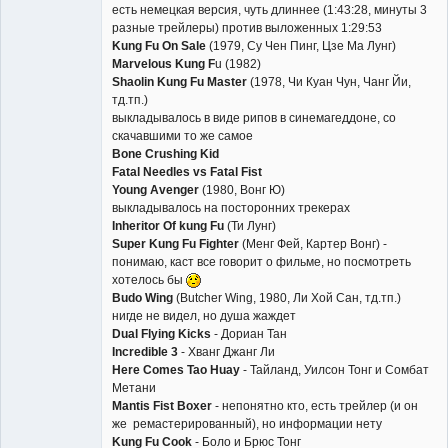
есть немецкая версия, чуть длиннее (1:43:28, минуты 3
разные трейлеры) против выложенных 1:29:53
Kung Fu On Sale
(1979, Су Чен Пинг, Цзе Ма Лунг)
Marvelous Kung F
u (1982)
Shaolin Kung Fu Master
(1978, Чи Куан Чун, Чанг Йи,
тд.тп.)
выкладывалось в виде рипов в синемагеддоне, со
скачавшими то же самое
Bone Crushing Kid
Fatal Needles vs Fatal Fist
Young Avenger
(1980, Вонг Ю)
выкладывалось на посторонних трекерах
Inheritor Of kung Fu
(Ти Лунг)
Super Kung Fu Fighter
(Менг Фей, Картер Вонг) -
понимаю, каст все говорит о фильме, но посмотреть
хотелось бы
Budo Wing
(Butcher Wing, 1980, Ли Хой Сан, тд.тп.)
нигде не видел, но душа жаждет
Dual Flying Kicks
- Дориан Тан
Incredible 3
- Хванг Джанг Ли
Here Comes Tao Huay
- Тайланд, Уилсон Тонг и Сомбат
Метани
Mantis Fist Boxer
- непонятно кто, есть трейлер (и он
же ремастерированный), но информации нету
Kung Fu Cook
- Боло и Брюс Тонг