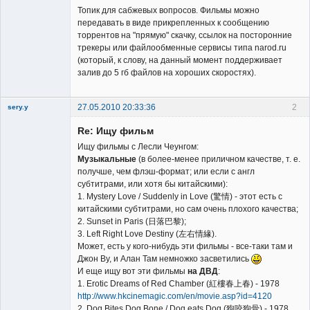
Топик для сабжевых вопросов. Фильмы можно
передавать в виде прикрепленных к сообщению
торрентов на "прямую" скачку, ссылок на посторонние
трекеры или файлообменные сервисы типа narod.ru
Владелец
(который, к слову, на данный момент поддерживает
сайта
залив до 5 гб файлов на хороших скоростях).
Неактивен
27.05.2010 20:33:36
2
sery.y
Re: Ищу фильм
Ищу фильмы с Лесли Чеунгом:
Музыкальные
(в более-менее приличном качестве, т. е.
получше, чем флэш-формат; или если с англ
субтитрами, или хотя бы китайскими):
Member
1. Mystery Love / Suddenly in Love (驚情) - этот есть с
китайскими субтитрами, но сам очень плохого качества;
Неактивен
2. Sunset in Paris (日落巴黎);
3. Left Right Love Destiny (左右情緣).
Может, есть у кого-нибудь эти фильмы - все-таки там и
Джон Ву, и Алан Там немножко засветились
И еще ищу вот эти фильмы
на ДВД
:
1. Erotic Dreams of Red Chamber (紅樓春上春) - 1978
http://www.hkcinemagic.com/en/movie.asp?id=4120
2. Dog Bites Dog Bone / Dog eats Dog (狗咬狗骨) - 1978