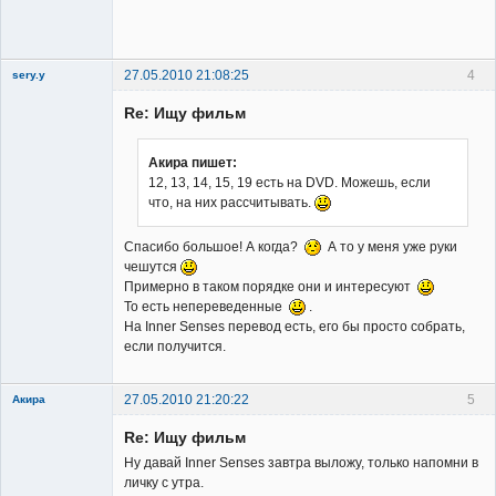
сайта
Неактивен
27.05.2010 21:08:25
4
sery.y
Re: Ищу фильм
Акира пишет:
12, 13, 14, 15, 19 есть на DVD. Можешь, если
что, на них рассчитывать.
Member
Неактивен
Спасибо большое! А когда?
А то у меня уже руки
чешутся
Примерно в таком порядке они и интересуют
То есть непереведенные
.
На Inner Senses перевод есть, его бы просто собрать,
если получится.
27.05.2010 21:20:22
5
Акира
Re: Ищу фильм
Ну давай Inner Senses завтра выложу, только напомни в
личку с утра.