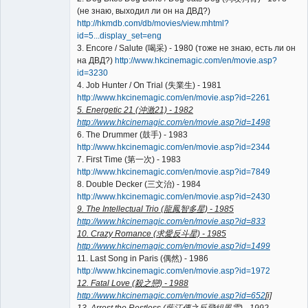
(не знаю, выходил ли он на ДВД?)
http://hkmdb.com/db/movies/view.mhtml?
id=5...display_set=eng
3. Encore / Salute (喝采) - 1980 (тоже не знаю, есть ли он
на ДВД?)
http://www.hkcinemagic.com/en/movie.asp?
id=3230
4. Job Hunter / On Trial (失業生) - 1981
http://www.hkcinemagic.com/en/movie.asp?id=2261
5. Energetic 21 (沖激21) - 1982
http://www.hkcinemagic.com/en/movie.asp?id=1498
6. The Drummer (鼓手) - 1983
http://www.hkcinemagic.com/en/movie.asp?id=2344
7. First Time (第一次) - 1983
http://www.hkcinemagic.com/en/movie.asp?id=7849
8. Double Decker (三文治) - 1984
http://www.hkcinemagic.com/en/movie.asp?id=2430
9. The Intellectual Trio (龍鳳智多星) - 1985
http://www.hkcinemagic.com/en/movie.asp?id=833
10. Crazy Romance (求愛反斗星) - 1985
http://www.hkcinemagic.com/en/movie.asp?id=1499
11. Last Song in Paris (偶然) - 1986
http://www.hkcinemagic.com/en/movie.asp?id=1972
12. Fatal Love (殺之戀) - 1988
http://www.hkcinemagic.com/en/movie.asp?id=652
[i]