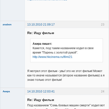
Владелец
сайта
Неактивен
13.10.2010 21:09:17
23
anabon
New member
Re: Ищу фильм
Неактивен
Акира пишет:
Кажется, под таким названием ходил в свое
время "Парень с золотой рукой".
http://www.hkcinema.ru/film/21
Я мотрел этот фильм - увы! это не этот фильм! Может
как-то иначе называется (второе название фильма) а я
знаю только этот фильм!
14.10.2010 12:03:41
24
Акира
Re: Ищу фильм
Под названием "Семь боевых машин смерти" ходил вот