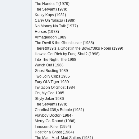
The Handcuff (1979)
The Servant (1979)
Krazy Kops (1981)
Carry On Yakuza (1989)
No Money No Talk (1977)
Horses (1978)
Armageddon 1989
The Devil & the Ghostbuster (1988)
There&#39;s a Ghost in the Boy&#39;s Room (1999)
How to Get Rich by Fung Shui? (1998)
Into The Night, The 1988
Watch Out ! 1988
Ghost Busting 1989
Two Jolly Cops 1985
Fury Of A Tiger 1989
Invitation Of Ghost 1984
Oh, My God 1985
Shyly Joker 1986
The Servant (1979)
Charlie&#39;s Bubble (1981)
Playboy Doctor (1984)
Merry-Go-Round (1986)
Innocent Killer (1994)
Host for a Ghost (1984)
The Mad, Mad, Mad Sailors (1981)