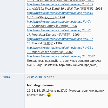
13. Arrest the Restless (藍江傳之反飛組風雲) - 1992
http://www.hkcinemagic.com/en/movie.asp?id=189
14. All&#39;s Well End&#39;s Well, Too (花田喜事) - 1993
http://www.hkcinemagic.com/en/movie.asp?id=513
[u]15. Tri-Star (大三元) - 1996
http://www.hkcinemagic.com/en/movie.asp?id=74
16. Shanghai Grand (新上海灘) - 1996
http://www.hkcinemagic.com/en/movie.asp?id=75
17. Moonlight Express (星月童話) - 1999
http://www.hkcinemagic.com/en/movie.asp?id=107
18. The Kid (流星語) - 1999
http://www.hkcinemagic.com/en/movie.asp?id=351
19. Inner Senses (異度空間) - 2002
http://www.hkcinemagic.com/en/movie.asp?id=3067
Поделитесь, пожалуйста, если у вас есть эти фильмы -
очень надо. Возможны варианты (обмен, продажа).
27.05.2010 20:58:57
3
Акира
Re: Ищу фильм
12, 13, 14, 15, 19 есть на DVD. Можешь, если что, на них
рассчитывать.
Владелец