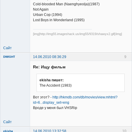
Cold-blooded Man (Naenghyeolja)(1987)
Not Again
Urban Cop (1994)
Lost Boys in Wonderland (1995)
[img]http://img55.imageshack.us/img55/9319/shawyx2.gif[/img]
Сайт
14.06.2010 08:36:29
9
DWIGHT
Re: Ищу фильм
ekisha пишет:
The Accident (1983)
Member
Вот этот? -
http://hkmdb.com/db/movies/view.mhtml?
Неактивен
id=6...display_set=eng
Вроде у меня был VHSRip
Сайт
14.06.2010 13:32:58
10
ekisha