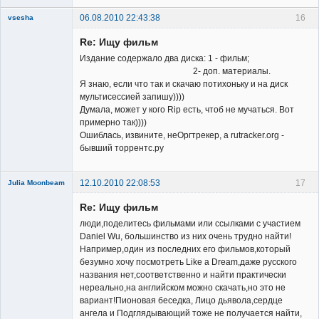
06.08.2010 22:43:38
16
vsesha
Re: Ищу фильм
Издание содержало два диска: 1 - фильм;
2- доп. материалы.
Я знаю, если что так и скачаю потихоньку и на диск
мультисессией запишу))))
Member
Думала, может у кого Rip есть, чтоб не мучаться. Вот
примерно так))))
Неактивен
Ошиблась, извините, неОргтрекер, а rutracker.org -
бывший торрентс.ру
12.10.2010 22:08:53
17
Julia Moonbeam
Re: Ищу фильм
люди,поделитесь фильмами или ссылками с участием
Daniel Wu, большинство из них очень трудно найти!
Например,один из последних его фильмов,который
безумно хочу посмотреть Like a Dream,даже русского
Member
названия нет,соответственно и найти практически
нереально,на английском можно скачать,но это не
Неактивен
вариант!Пионовая беседка, Лицо дьявола,сердце
ангела и Подглядывающий тоже не получается найти,