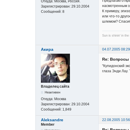
Предлагаю откры
Откуда:
Москва, Россия.
насмотренным з
Зарегистрирован:
29.10.2004
К примеру, эпиз
Сообщений:
8
или что-то друг
шлемом? Спаси
Sun is shinin' in the
Акира
04.07.2005 08:29
Re: Вопросы
"Купидонский эк
глаза Энди Лау. 
Владелец сайта
Неактивен
Откуда:
Москва
Зарегистрирован:
29.10.2004
Сообщений:
1,849
Aleksandre
22.08.2005 10:56
Member
Re: Вопросы