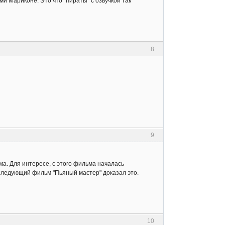
и Мариконе. Это что "пираты" с озвучкой так
8
9
ьма. Для интересе, с этого фильма началась
 следующий фильм "Пьяный мастер" доказал это.
10