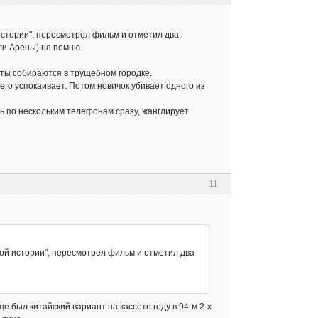
истории", пересмотрел фильм и отметил два
ли Арены) не помню.
иты собираются в трущебном городке.
его успокаивает. Потом новичок убивает одного из
ть по нескольким телефонам сразу, жанглирует
11
ой истории", пересмотрел фильм и отметил два
е был китайский вариант на кассете году в 94-м 2-х