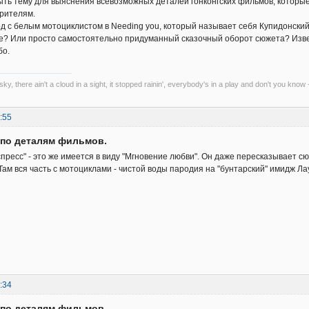
ть тему для выяснения всевозможных деталей гонконгских фильмов, которые
рителям.
од с белым мотоциклистом в Needing you, который называет себя Купидонский 
ое? Или просто самостоятельно придуманный сказочный оборот сюжета? Изв
бо.
 sky, there ain't a cloud in a sight, it stopped rainin', everybody's in a play and don't you know 
:55
 по деталям фильмов.
спресс" - это же имеется в виду "Мгновение любви". Он даже пересказывает сю
Там вся часть с мотоциклами - чистой воды пародия на "бунтарский" имидж Ла
:34
 по деталям фильмов.