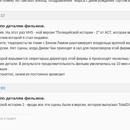
не помню. но там был эпизод "поздравления" Марса с днем рождения тортом в
:17
 по деталям фильмов.
я. На этот раз VHS - ной версии "Полицейской истории - 2" от АСГ, которая вы
елем которой я стал недавно.
нте, террористы во главе с Беном Ламом шантажируют владельца крупной ко
рсии. Нет сцены, когда Джеки Чан приходит в зал для переговоров этой фирмы
торой взрывается секретарша директора этой фирмы и происходят несколько 
акие детали. В результате продолжительность фильма увеличилась на 10 мин и
льше.
онятно, зачем их постоянно кромсают
:03
 по деталям фильмов.
кой истории 2 - вроде все эти сцены были в версии, которую выпускал TotalD
а и право!