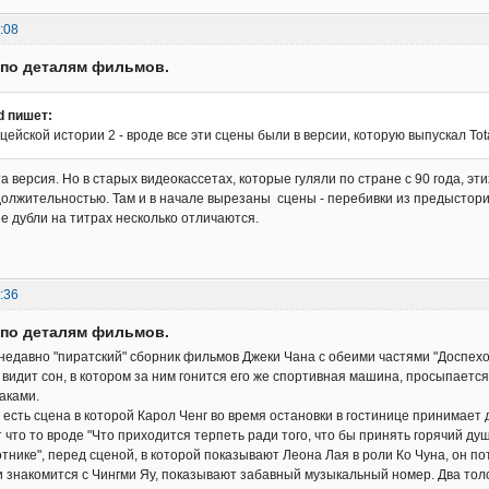
:08
 по деталям фильмов.
d пишет:
ейской истории 2 - вроде все эти сцены были в версии, которую выпускал To
та версия. Но в старых видеокассетах, которые гуляли по стране с 90 года, этих
должительностью. Там и в начале вырезаны сцены - перебивки из предыстории
е дубли на титрах несколько отличаются.
:36
 по деталям фильмов.
едавно "пиратский" сборник фильмов Джеки Чана с обеими частями "Доспехов
 видит сон, в котором за ним гонится его же спортивная машина, просыпает
аками.
, есть сцена в которой Карол Ченг во время остановки в гостинице принимае
 что то вроде "Что приходится терпеть ради того, что бы принять горячий душ
отнике", перед сценой, в которой показывают Леона Лая в роли Ко Чуна, он п
 знакомится с Чингми Яу, показывают забавный музыкальный номер. Два толс