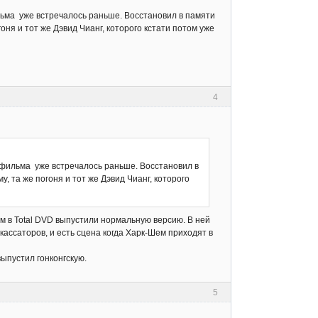
ьма уже встречалось раньше. Восстановил в памяти
гоня и тот же Дэвид Чианг, которого кстати потом уже
4
 фильма уже встречалось раньше. Восстановил в
у, та же погоня и тот же Дэвид Чианг, которого
ом в Total DVD выпустили нормальную версию. В ней
ссаторов, и есть сцена когда Харк-Шем приходят в
выпустил гонконгскую.
5