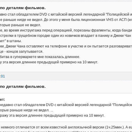
 по деталям фильмов.
авно стал обладателем DVD с китайской версией легендарной "Полицейской 
е раньше нигде не видел. До этого у меня была лицензионная VHS от АСП (и
торые раньше не видел.
ле, во время инструктажа перед операцией, порезаны фрагменты, когда банд
естрелки в трущебном городке один из новичков впадает в панику и Джеки Чан 
ает" в штаны.
лки, Джеки Чана оставляют на телефоне в участке и он пытается разговарива
це - концов запутывается.
о битва в супермаркете мне показалась длиннее.
у эта версия длиннее предыдущей примерно на 10 минут.
:01
 по деталям фильмов.
ет:
 недавно стал обладателем DVD с китайской версией легендарной "Полицейск
орые раньше нигде не видел. ...
ражу эта версия длиннее предыдущей примерно на 10 минут.
 немного отличается от всем известной англоязычной версии (1ч.25мин.). А ещ