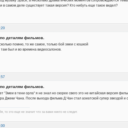
од музыку Space, а несколько драматических моментов сопровождаются темам
и в самом деле существует такая версия? Кто нибуть еще такое видел?
:20
 по деталям фильмов.
сколько помню, то же самое, только бой змеи с кошкой
 там был и во времена видеосалонов.
:57
 по деталям фильмов.
т "Змеи в тени орла" я не знал но скорее свего это не китайская версия фил
ера Джеки Чана. После выхода фильма Д.Чан стал азиатской супер звездой и
я, то это еще не значит что за вами никто не следит.
:00