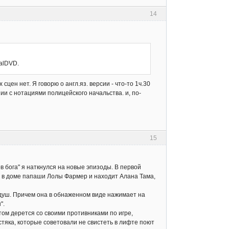
14
talDVD.
 сцен нет. Я говорю о англ.яз. версии - что-то 1ч.30
и с нотациями полицейского начальства. и, по-
15
 бога" я наткнулся на новые эпизоды. В первой
ся в доме папаши Лолы Фармер и находит Алана Тама,
т душ. Причем она в обнаженном виде нажимает на
".
отом дерется со своими противниками по игре,
тяка, которые советовали не свистеть в лифте поют