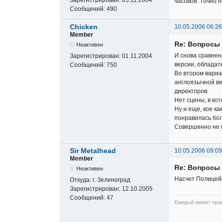
Зарегистрирован:
05.11.2004
часовой: точно 
Сообщений:
490
Chicken
10.05.2006 06:26
Member
Re: Вопросы
Неактивен
И снова сравнени
Зарегистрирован:
01.11.2004
версии, обладат
Сообщений:
750
Во втором вариа
англоязычной ве
директоров.
Нет сцены, в ко
Ну и еще, кое к
понравилась бо
Совершенно не п
Sir Metalhead
10.05.2006 09:09
Member
Re: Вопросы
Неактивен
Насчет Полицейс
Откуда:
г. Зеленоград
Зарегистрирован:
12.10.2005
Сообщений:
47
Каждый имеет прав