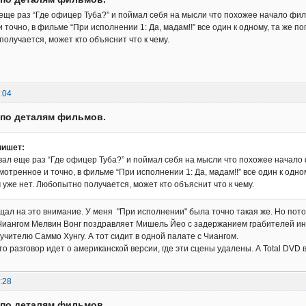
ще раз “Где офицер Туба?” и поймал себя на мысли что похожее начало фил
точно, в фильме “При исполнении 1: Да, мадам!!” все один к одному, та же по
получается, может кто объяснит что к чему.
:04
 по деталям фильмов.
пишет:
ал еще раз “Где офицер Туба?” и поймал себя на мысли что похожее начало
отренное и точно, в фильме “При исполнении 1: Да, мадам!!” все один к одном
 уже нет. Любопытно получается, может кто объяснит что к чему.
ащал на это внимание. У меня "При исполнении" была точно такая же. Но пот
Чиангом Мелвин Вонг поздравляет Мишель Йео с задержанием грабителей инка
 учителю Саммо Хунгу. А тот сидит в одной палате с Чиангом.
о разговор идет о американской версии, где эти сцены удалены. А Total DVD 
:28
 по деталям фильмов.