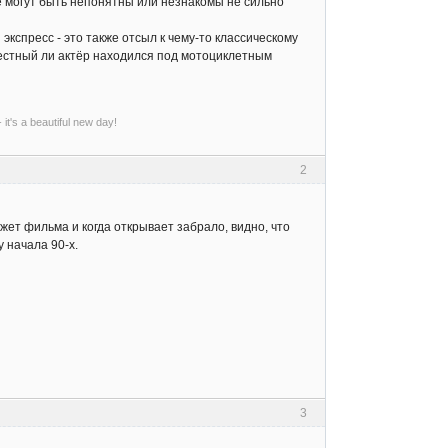
 могут быть непонятны или незнакомы не сильно
экспресс - это также отсыл к чему-то классическому
естный ли актёр находился под мотоциклетным
- it's a beautiful new day!
2
жет фильма и когда открывает забрало, видно, что
у начала 90-х.
3