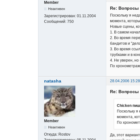
Member
Re: Вопросы
Неактивен
Поскольку я нед
Зарегистрирован:
01.11.2004
момента, которы
Сообщений:
750
Новые сцены, ко
1. В самом нача
2. Во время пер
бандитов и "дел
3. Во время ссы
трубками и в кон
4. Не уверен, н
По хронометраж
natasha
28.04.2006 15:28
Re: Вопросы
Chicken пиш
Поскольку я
момента, кот
Member
По хрономет
Неактивен
Откуда:
Rostov
Да, этот вариант