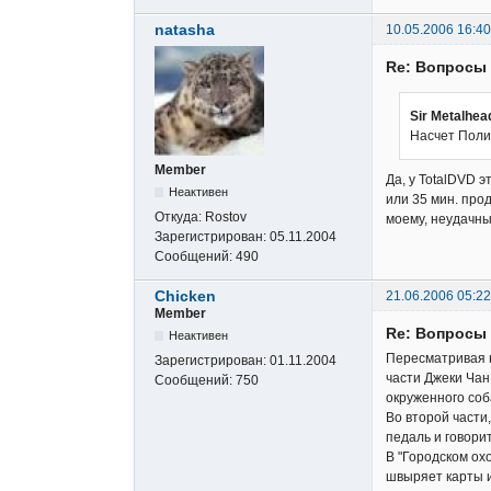
natasha
10.05.2006 16:40
Re: Вопросы
Sir Metalhea
Насчет Полиц
Member
Да, у TotalDVD э
Неактивен
или 35 мин. про
Откуда:
Rostov
моему, неудачны
Зарегистрирован:
05.11.2004
Сообщений:
490
Chicken
21.06.2006 05:22
Member
Re: Вопросы
Неактивен
Пересматривая н
Зарегистрирован:
01.11.2004
части Джеки Чан
Сообщений:
750
окруженного соб
Во второй части
педаль и говорит
В "Городском ох
швыряет карты и