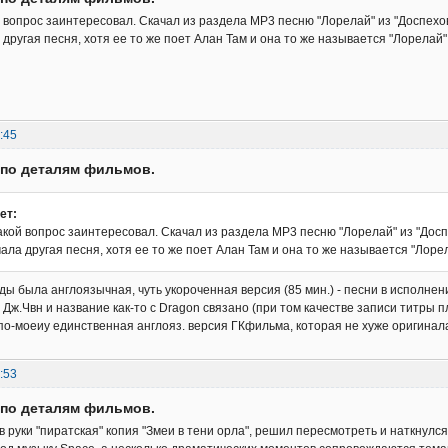
й вопрос заинтересовал. Скачал из раздела МР3 песню "Лорелай" из "Доспехов
другая песня, хотя ее то же поет Алан Там и она то же называется "Лорелай".
:45
 по деталям фильмов.
ет:
акой вопрос заинтересовал. Скачал из раздела МР3 песню "Лорелай" из "Доспе
ала другая песня, хотя ее то же поет Алан Там и она то же называется "Лорел
ды была англоязычная, чуть укороченная версия (85 мин.) - песни в исполнен
 Дж.Чвн и название как-то с Dragon связано (при том качестве записи титры 
о по-моеиу единственная англояз. версия ГКфильма, которая не хуже оригинал
:53
 по деталям фильмов.
в руки "пиратская" копия "Змеи в тени орла", решил пересмотреть и наткнулс