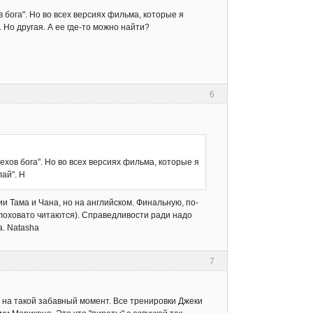
 бога". Но во всех версиях фильма, которые я
 Но другая. А ее где-то можно найти?
6
хов бога". Но во всех версиях фильма, которые я
ай". Н
ии Тама и Чана, но на английском. Финальную, по-
плоховато читаются). Справедливости ради надо
а. Natasha
7
я на такой забавный момент. Все тренировки Джеки