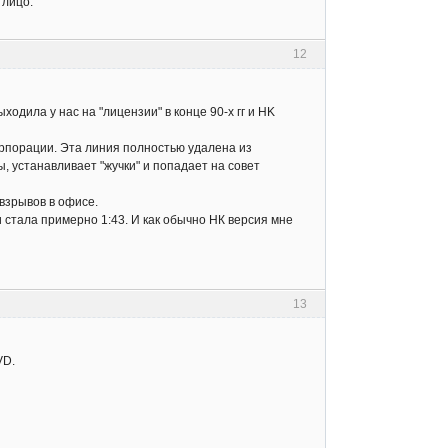
 лицо.
12
ходила у нас на "лицензии" в конце 90-х гг и HK
рпорации. Эта линия полностью удалена из
, устанавливает "жучки" и попадает на совет
взрывов в офисе.
 стала примерно 1:43. И как обычно НК версия мне
13
VD.