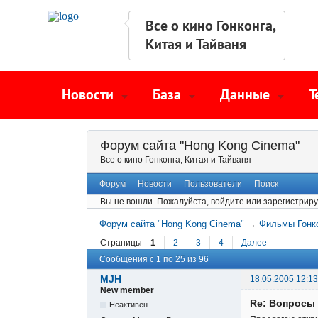
Все о кино Гонконга,
Китая и Тайваня
Новости
База
Данные
Т
Форум сайта "Hong Kong Cinema"
Все о кино Гонконга, Китая и Тайваня
Форум
Новости
Пользователи
Поиск
Вы не вошли.
Пожалуйста, войдите или зарегистриру
Форум сайта "Hong Kong Cinema"
→
Фильмы Гонк
Страницы
1
2
3
4
Далее
Сообщения с 1 по 25 из 96
MJH
18.05.2005 12:13
New member
Re: Вопросы
Неактивен