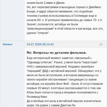
знаем были Саммо и Джеки.
Но, вот пересматривая в выходные сериал о Джеймсе
Бонде, я вдруг обратил внимание, что подобная
техника съемок использовалась в Голливуде еще в
начале 60- х. И успешно применялась до самых 70- х гг.
Значит, получается, китайцы не были
"революционерами" в этой области и как всегда, все это,
удачно "сперли".
24.07.2006 08:14:42
18
Chicken
Member
Re: Вопросы по деталям фильмов.
Неактивен
Еще интересный момент заметил, связанный с
"Однажды в Китае". Ранее, у меня была "пиратская"
VHS с американской версией. Недавно приобрел
"пирацкий" ДВД с китайской версией. Обнаружил, что у
меня не было вступления, в котором американцы со
своего корабля обстреливают танцующих со львом
китайцев, на корабле Вонг Фей - Хунга. И отсутствовали
первые 20 минут, в которых рассказывается о том, как
Юэнь Бьяо попал в город и впервые познакомился с
Розамунд Кван.
Да и вообще его роль в китайской версии значительно
шире. На равне с самим Джетом Ли.