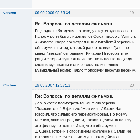
06.09.2006 05:35:34
19
Chicken
Member
Re: Вопросы по деталям фильмов.
Неактивен
Еще одно наблюдение по поводу отсутствующих сцен.
Ранее у меня была лицензия от Союз - видео с "Winners
& Sinners". Вчера посмотрел ДВД с китайской версией и
обнаружил эпизод, который ранее не виде. Гуляя по
рынку, "звезды" отправляют Ричарда Нг говорить по
рации с Черри Чунг. Он начинает петь песню, подходят
слепые музыканты и они совместно исполняют
музыкальный номер. Такую "попсовую" веселую песенку.
19.03.2007 12:17:13
20
Chicken
Member
Re: Вопросы по деталям фильмов.
Неактивен
Давно хотел посмотреть гонконгскую версию
"Покровителя". В фильме "Моя жизнь" Джеки Чан
говорил, что сильно его перемонтировал. По моему
мнению, явно из вредности, так как в целом на пользу
это фильму не пошло. Итак, что я обнаружил.
1. Сцена встречи в спортивном комплексе с Салли Йе,
которая является связником для полицейских в