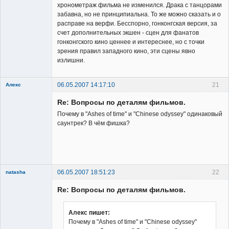
хронометраж фильма не изменился. Драка с танцорами
забавна, но не принципиальна. То же можно сказать и о
расправе на верфи. Бесспорно, гонконгская версия, за
счет дополнительных экшен - сцен для фанатов
гонконгского кино ценнее и интереснее, но с точки
зрения правил западного кино, эти сцены явно
излишни.
06.05.2007 14:17:10
21
Алекс
Member
Re: Вопросы по деталям фильмов.
Неактивен
Почему в "Ashes of time" и "Chinese odyssey" одинаковый
саунтрек? В чём фишка?
06.05.2007 18:51:23
22
natasha
Re: Вопросы по деталям фильмов.
Алекс пишет:
Почему в "Ashes of time" и "Chinese odyssey"