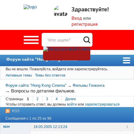
Здравствуйте!
Вход
или
регистрация
Форум сайта "Hong Kong Cinema"
Вы не вошли.
Пожалуйста, войдите или зарегистрируйтесь.
Форум
Активные темы
Темы без ответов
Новости
Форум сайта "Hong Kong Cinema"
→
Фильмы Гонконга
Пользователи
→
Вопросы по деталям фильмов.
Страницы
1
2
3
4
Далее
Поиск
Чтобы отправить ответ, вы должны
войти
или
зарегистрироваться
RSS
Сообщения с 1 по 25 из 96
18.05.2005 12:13:24
1
MJH
New member