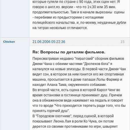
которые гуляли по стране с 90 года, этих сцен нет. Я
говорю о англ.яз. версии - что-то 1ч.30 или 35 мин.
продолжительностью. Там и в начале вырезаны сцены
- перебивки из предысториии с нотациями
полицейского начальства. и, по-моему, неудачные дубли
на титрах несколько отличаются.
21.06.2006 05:22:36
15
Chicken
Member
Re: Вопросы по деталям фильмов.
Неактивен
Пересматривая недавно "пиратский" сборник фильмов
Джеки Чана с обеими частями "Доспехов бога" я
наткнулся на новые эпизоды. В первой части Джеки Чан
видит сон, в котором за ним гонится его же спортивная
машина, просыпается в доме папаши Лолы Фармер и
находит Алана Тама, окруженного собаками.
Во второй части, есть сцена в которой Карол Ченг во
время остановки в гостинице принимает душ. Причем
она в обнаженном виде нажимает на педаль и говорит
что то вроде "Что приходится терпеть ради того, что бы
принять горячий душ".
В "Городском охотнике", перед сценой, в которой
показывают Леона Лая в роли Ко Чуна, он потом
дерется со своими противниками по игре, швыряет