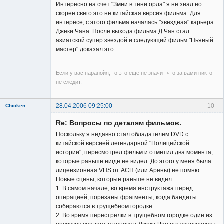
Интересно на счет "Змеи в тени орла" я не знал но
скорее свего это не китайская версия фильма. Для
интересе, с этого фильма началась "звездная" карьера
Джеки Чана. После выхода фильма Д.Чан стал
азиатской супер звездой и следующий фильм "Пьяный
мастер" доказал это.
Если у вас паранойя, то это еще не значит что за вами никто
не следит.
28.04.2006 09:25:00
10
Chicken
Member
Re: Вопросы по деталям фильмов.
Неактивен
Поскольку я недавно стал обладателем DVD с
китайской версией легендарной "Полицейской
истории", пересмотрел фильм и отметил два момента,
которые раньше нигде не видел. До этого у меня была
лицензионная VHS от АСП (или Арены) не помню.
Новые сцены, которые раньше не видел.
1. В самом начале, во время инструктажа перед
операцией, порезаны фрагменты, когда бандиты
собираются в трущебном городке.
2. Во время перестрелки в трущебном городке один из