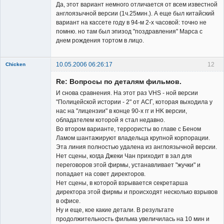
Да, этот вариант немного отличается от всем известной
англоязычной версии (1ч.25мин.). А еще был китайский
вариант на кассете году в 94-м 2-х часовой: точно не
помню. но там был эпизод "поздравления" Марса с
днем рождения тортом в лицо.
10.05.2006 06:26:17
12
Chicken
Member
Re: Вопросы по деталям фильмов.
Неактивен
И снова сравнения. На этот раз VHS - ной версии
"Полицейской истории - 2" от АСГ, которая выходила у
нас на "лицензии" в конце 90-х гг и HK версии,
обладателем которой я стал недавно.
Во втором варианте, террористы во главе с Беном
Ламом шантажируют владельца крупной корпорации.
Эта линия полностью удалена из англоязычной версии.
Нет сцены, когда Джеки Чан приходит в зал для
переговоров этой фирмы, устанавливает "жучки" и
попадает на совет директоров.
Нет сцены, в которой взрывается секретарша
директора этой фирмы и происходят несколько взрывов
в офисе.
Ну и еще, кое какие детали. В результате
продолжительность фильма увеличилась на 10 мин и