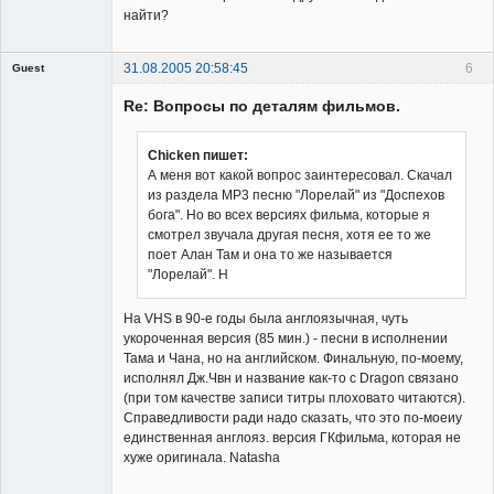
найти?
31.08.2005 20:58:45
6
Guest
Гость
Re: Вопросы по деталям фильмов.
Chicken пишет:
А меня вот какой вопрос заинтересовал. Скачал
из раздела МР3 песню "Лорелай" из "Доспехов
бога". Но во всех версиях фильма, которые я
смотрел звучала другая песня, хотя ее то же
поет Алан Там и она то же называется
"Лорелай". Н
На VHS в 90-е годы была англоязычная, чуть
укороченная версия (85 мин.) - песни в исполнении
Тама и Чана, но на английском. Финальную, по-моему,
исполнял Дж.Чвн и название как-то с Dragon связано
(при том качестве записи титры плоховато читаются).
Справедливости ради надо сказать, что это по-моеиу
единственная англояз. версия ГКфильма, которая не
хуже оригинала. Natasha