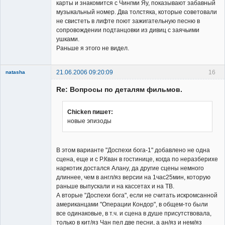
карты и знакомится с Чингми Яу, показывают забавный
музыкальный номер. Два толстяка, которые советовали
не свистеть в лифте поют зажигательную песню в
сопровождении подтанцовки из дивиц с заячьими
ушками.
Раньше я этого не видел.
21.06.2006 09:20:09
16
natasha
Re: Вопросы по деталям фильмов.
Chicken пишет:
новые эпизоды
Member
Неактивен
В этом варианте "Доспехи бога-1" добавлено не одна
сцена, еще и с Р.Кван в гостинице, когда по неразберихе
наркотик достался Алану, да другие сцены немного
длиннее, чем в англ/яз версии на 1час25мин, которую
раньше выпускали и на кассетах и на ТВ.
А вторые "Доспехи бога", если не считать искромсанной
американцами "Операции Кондор", в общем-то были
все одинаковые, в т.ч. и сцена в душе присутствовала,
только в кит/яз Чан пел две песни, а ан/яз и нем/яз