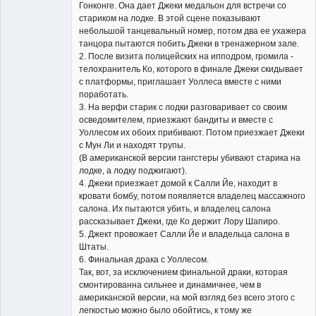
Гонконге. Она дает Джеки медальон для встречи со
стариком на лодке. В этой сцене показывают
небольшой танцевальный номер, потом два ее ухажера
танцора пытаются побить Джеки в тренажерном зале.
2. После визита полицейских на ипподром, громила -
телохранитель Ко, которого в финале Джеки скидывает
с платформы, приглашает Уоллеса вместе с ними
поработать.
3. На верфи старик с лодки разговаривает со своим
осведомителем, приезжают бандиты и вместе с
Уоллесом их обоих прибивают. Потом приезжает Джеки
с Мун Ли и находят трупы.
(В американской версии гангстеры убивают старика на
лодке, а лодку поджигают).
4. Джеки приезжает домой к Салли Йе, находит в
кровати бомбу, потом появляется владелец массажного
салона. Их пытаются убить, и владелец салона
рассказывает Джеки, где Ко держит Лору Шапиро.
5. Джект провожает Салли Йе и владельца салона в
Штаты.
6. Финальная драка с Уоллесом.
Так, вот, за исключением финальной драки, которая
смонтированна сильнее и динамичнее, чем в
американской версии, на мой взгляд без всего этого с
легкостью можно было обойтись, к тому же