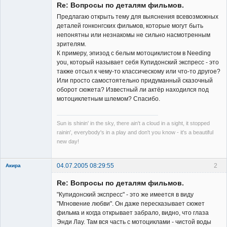
Re: Вопросы по деталям фильмов.
Неактивен
Предлагаю открыть тему для выяснения всевозможных
деталей гонконгских фильмов, которые могут быть
непонятны или незнакомы не сильно насмотренным
зрителям.
К примеру, эпизод с белым мотоциклистом в Needing
you, который называет себя Купидонский экспресс - это
также отсыл к чему-то классическому или что-то другое?
Или просто самостоятельно придуманный сказочный
оборот сюжета? Известный ли актёр находился под
мотоциклетным шлемом? Спасибо.
Sun is shinin' in the sky, there ain't a cloud in a sight, it stopped
rainin', everybody's in a play and don't you know - it's a beautiful
new day!
04.07.2005 08:29:55
2
Акира
Re: Вопросы по деталям фильмов.
"Купидонский экспресс" - это же имеется в виду
"Мгновение любви". Он даже пересказывает сюжет
фильма и когда открывает забрало, видно, что глаза
Энди Лау. Там вся часть с мотоциклами - чистой воды