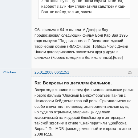
2 Наташа: ну не, тут не такой случай. кажется,
наоброт Лау и Чоу сплагиатили сандтрек у Кар-
Member
Вая. не пойму, только, зачем...
Неактивен
Оба фильма в 94-м вышли. А Джефри Лау
продюсировал следующий фильм Вонг Кар Вая 1995
года выпуска "Падших ангелов". Возможно, эдакий
творческий обмен (ИМХО). [size=16]Ведь Чоу с Джеки
Чаном договаривались появиться друг у друга в
фильмах (Король комедии и Великолепный).[/size]
25.01.2008 06:21:51
25
Chicken
Member
Re: Вопросы по деталям фильмов.
Неактивен
Вчера ходил в кино и перед фильмом показывали ролик
нового фильма "Опасный Бангкок" братьев Пангов с
Николосом Кейджем в главной роли. Оригинал меня не
особо впечатлил, по моему, экспериментальная муть,
но судя по отрывкам, американцы сделали
классический голивудский блокбастер в интерьерах
тайской экзотики в стиле "Снайпера" или "Джейсона
Борна". По IMDB фильм должен выйти в прокат в июне
2008 года.