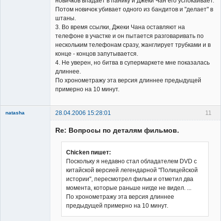
новичков впадает в панику и Джеки Чан его успокаивает.
Потом новичок убивает одного из бандитов и "делает" в
штаны.
3. Во время ссылки, Джеки Чана оставляют на
телефоне в участке и он пытается разговаривать по
нескольким телефонам сразу, жанглирует трубками и в
конце - концов запутывается.
4. Не уверен, но битва в супермаркете мне показалась
длиннее.
По хронометражу эта версия длиннее предыдущей
примерно на 10 минут.
28.04.2006 15:28:01
11
natasha
Re: Вопросы по деталям фильмов.
Chicken пишет:
Поскольку я недавно стал обладателем DVD с
китайской версией легендарной "Полицейской
Member
истории", пересмотрел фильм и отметил два
Неактивен
момента, которые раньше нигде не видел. ...
По хронометражу эта версия длиннее
предыдущей примерно на 10 минут.