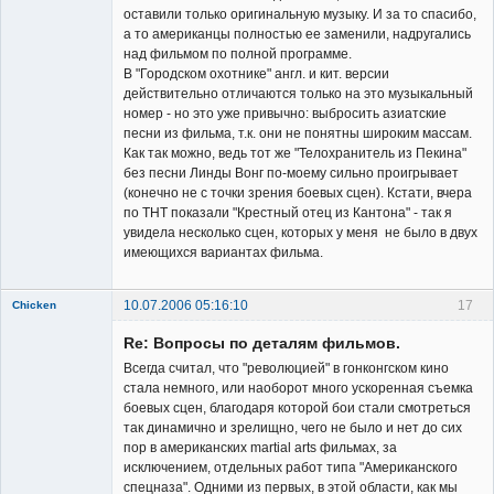
оставили только оригинальную музыку. И за то спасибо,
а то американцы полностью ее заменили, надругались
над фильмом по полной программе.
В "Городском охотнике" англ. и кит. версии
действительно отличаются только на это музыкальный
номер - но это уже привычно: выбросить азиатские
песни из фильма, т.к. они не понятны широким массам.
Как так можно, ведь тот же "Телохранитель из Пекина"
без песни Линды Вонг по-моему сильно проигрывает
(конечно не с точки зрения боевых сцен). Кстати, вчера
по ТНТ показали "Крестный отец из Кантона" - так я
увидела несколько сцен, которых у меня не было в двух
имеющихся вариантах фильма.
10.07.2006 05:16:10
17
Chicken
Member
Re: Вопросы по деталям фильмов.
Неактивен
Всегда считал, что "революцией" в гонконгском кино
стала немного, или наоборот много ускоренная съемка
боевых сцен, благодаря которой бои стали смотреться
так динамично и зрелищно, чего не было и нет до сих
пор в американских martial arts фильмах, за
исключением, отдельных работ типа "Американского
спецназа". Одними из первых, в этой области, как мы