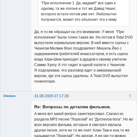
“При исполнении 1: Да, мадам!!” все один к
одному, та же погоня и тот же Дэвид Чианг,
которого кстати потом уже нет. Любопытно
получается, может кто объяснит что к чему.
Да, я то же обращал на это внимание. У меня "При
исполнении" была точно такая же. Но потом в Total DVD
выпустили нормальную версию. В ней вместо сцены с
Чиангом Мелвин Вонг поздравляет Мишель Йео с
задержанием грабителей инкассаторов, и есть сцена
когда Харк-Шем приходят в дурдом к своему учителю
Саммо Хунгу. А тот сидит в одной палате с Чиангом.
Я подозреваю, что разговор идет о американской
версии, где эти сцены удалены. А Total DVD выпустил
гонконгскую.
31.08.2005 07:17:28
5
Chicken
Member
Re: Вопросы по деталям фильмов.
Неактивен
А меня вот какой вопрос заинтересовал. Скачал из
раздела МР3 песню "Лорелай" из "Доспехов бога". Но во
всех версиях фильма, которые я смотрел звучала
другая песня, хотя ее то же поет Алан Там и она то же
называется "Лорелай". Но другая. А ее где-то можно