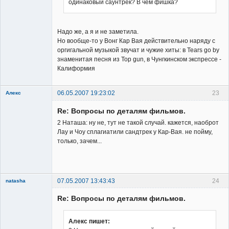
одинаковый саунтрек? В чём фишка?
Member
Неактивен
Надо же, а я и не заметила.
Но вообще-то у Вонг Кар Вая действительно наряду с
оргигальной музыкой звучат и чужие хиты: в Tears go by
знаменитая песня из Top gun, в Чунгкинском экспрессе -
Калиформия
06.05.2007 19:23:02
23
Алекс
Member
Re: Вопросы по деталям фильмов.
Неактивен
2 Наташа: ну не, тут не такой случай. кажется, наоброт
Лау и Чоу сплагиатили сандтрек у Кар-Вая. не пойму,
только, зачем...
07.05.2007 13:43:43
24
natasha
Re: Вопросы по деталям фильмов.
Алекс пишет: