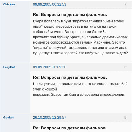
09.09.2005 06:32:53
7
Chicken
Member
Re: Вопросы по деталям фильмов.
Неактивен
Вчера попалась в руки "пиратская" копия "Змеи в тени
орла", решил пересмотреть и наткнулся на такой
забавный момент. Все тренировки Джеки Чана
проходят под музыку Space, а несколько драматических
моментов сопровождаются темами Мариконе. Это что
"пираты" с озвучкой так развлекаются или в самом деле
существует такая версия? Кто нибуть еще такое видел?
09.09.2005 10:09:20
8
LazyCat
Member
Re: Вопросы по деталям фильмов.
Неактивен
На лицензии, насколько помню, то же самое, только бой
змеи с кошкой
порезали. Space там был и во времена видеосалонов.
26.10.2005 12:29:57
9
Gevian
New member
Re: Вопросы по деталям фильмов.
Неактивен