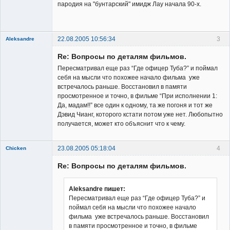
Владелец
пародия на "бунтарский" имидж Лау начала 90-х.
сайта
Неактивен
22.08.2005 10:56:34
3
Aleksandre
Member
Re: Вопросы по деталям фильмов.
Неактивен
Пересматривал еще раз “Где офицер Туба?” и поймал
себя на мысли что похожее начало фильма уже
встречалось раньше. Восстановил в памяти
просмотренное и точно, в фильме “При исполнении 1:
Да, мадам!!” все один к одному, та же погоня и тот же
Дэвид Чианг, которого кстати потом уже нет. Любопытно
получается, может кто объяснит что к чему.
23.08.2005 05:18:04
4
Chicken
Member
Re: Вопросы по деталям фильмов.
Неактивен
Aleksandre пишет:
Пересматривал еще раз “Где офицер Туба?” и
поймал себя на мысли что похожее начало
фильма уже встречалось раньше. Восстановил
в памяти просмотренное и точно, в фильме