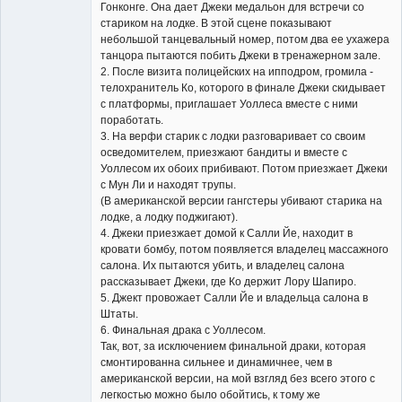
Гонконге. Она дает Джеки медальон для встречи со
стариком на лодке. В этой сцене показывают
небольшой танцевальный номер, потом два ее ухажера
танцора пытаются побить Джеки в тренажерном зале.
2. После визита полицейских на ипподром, громила -
телохранитель Ко, которого в финале Джеки скидывает
с платформы, приглашает Уоллеса вместе с ними
поработать.
3. На верфи старик с лодки разговаривает со своим
осведомителем, приезжают бандиты и вместе с
Уоллесом их обоих прибивают. Потом приезжает Джеки
с Мун Ли и находят трупы.
(В американской версии гангстеры убивают старика на
лодке, а лодку поджигают).
4. Джеки приезжает домой к Салли Йе, находит в
кровати бомбу, потом появляется владелец массажного
салона. Их пытаются убить, и владелец салона
рассказывает Джеки, где Ко держит Лору Шапиро.
5. Джект провожает Салли Йе и владельца салона в
Штаты.
6. Финальная драка с Уоллесом.
Так, вот, за исключением финальной драки, которая
смонтированна сильнее и динамичнее, чем в
американской версии, на мой взгляд без всего этого с
легкостью можно было обойтись, к тому же