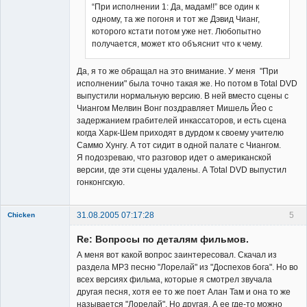
“При исполнении 1: Да, мадам!!” все один к
одному, та же погоня и тот же Дэвид Чианг,
которого кстати потом уже нет. Любопытно
получается, может кто объяснит что к чему.
Да, я то же обращал на это внимание. У меня "При
исполнении" была точно такая же. Но потом в Total DVD
выпустили нормальную версию. В ней вместо сцены с
Чиангом Мелвин Вонг поздравляет Мишель Йео с
задержанием грабителей инкассаторов, и есть сцена
когда Харк-Шем приходят в дурдом к своему учителю
Саммо Хунгу. А тот сидит в одной палате с Чиангом.
Я подозреваю, что разговор идет о американской
версии, где эти сцены удалены. А Total DVD выпустил
гонконгскую.
31.08.2005 07:17:28
5
Chicken
Member
Re: Вопросы по деталям фильмов.
Неактивен
А меня вот какой вопрос заинтересовал. Скачал из
раздела МР3 песню "Лорелай" из "Доспехов бога". Но во
всех версиях фильма, которые я смотрел звучала
другая песня, хотя ее то же поет Алан Там и она то же
называется "Лорелай". Но другая. А ее где-то можно