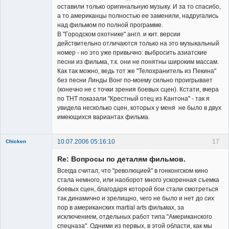
оставили только оригинальную музыку. И за то спасибо,
а то американцы полностью ее заменили, надругались
над фильмом по полной программе.
В "Городском охотнике" англ. и кит. версии
действительно отличаются только на это музыкальный
номер - но это уже привычно: выбросить азиатские
песни из фильма, т.к. они не понятны широким массам.
Как так можно, ведь тот же "Телохранитель из Пекина"
без песни Линды Вонг по-моему сильно проигрывает
(конечно не с точки зрения боевых сцен). Кстати, вчера
по ТНТ показали "Крестный отец из Кантона" - так я
увидела несколько сцен, которых у меня не было в двух
имеющихся вариантах фильма.
10.07.2006 05:16:10
17
Chicken
Member
Re: Вопросы по деталям фильмов.
Неактивен
Всегда считал, что "революцией" в гонконгском кино
стала немного, или наоборот много ускоренная съемка
боевых сцен, благодаря которой бои стали смотреться
так динамично и зрелищно, чего не было и нет до сих
пор в американских martial arts фильмах, за
исключением, отдельных работ типа "Американского
спецназа". Одними из первых, в этой области, как мы