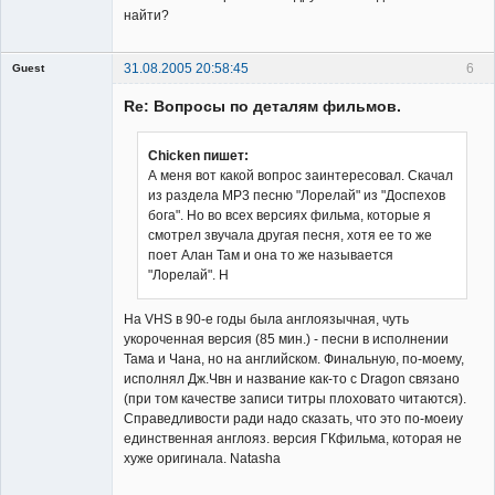
найти?
31.08.2005 20:58:45
6
Guest
Гость
Re: Вопросы по деталям фильмов.
Chicken пишет:
А меня вот какой вопрос заинтересовал. Скачал
из раздела МР3 песню "Лорелай" из "Доспехов
бога". Но во всех версиях фильма, которые я
смотрел звучала другая песня, хотя ее то же
поет Алан Там и она то же называется
"Лорелай". Н
На VHS в 90-е годы была англоязычная, чуть
укороченная версия (85 мин.) - песни в исполнении
Тама и Чана, но на английском. Финальную, по-моему,
исполнял Дж.Чвн и название как-то с Dragon связано
(при том качестве записи титры плоховато читаются).
Справедливости ради надо сказать, что это по-моеиу
единственная англояз. версия ГКфильма, которая не
хуже оригинала. Natasha