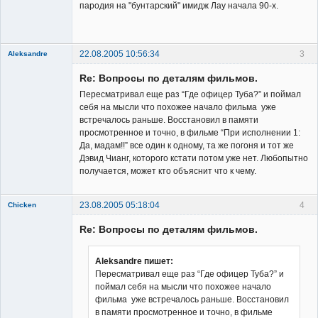
Владелец
пародия на "бунтарский" имидж Лау начала 90-х.
сайта
Неактивен
22.08.2005 10:56:34
3
Aleksandre
Member
Re: Вопросы по деталям фильмов.
Неактивен
Пересматривал еще раз “Где офицер Туба?” и поймал
себя на мысли что похожее начало фильма уже
встречалось раньше. Восстановил в памяти
просмотренное и точно, в фильме “При исполнении 1:
Да, мадам!!” все один к одному, та же погоня и тот же
Дэвид Чианг, которого кстати потом уже нет. Любопытно
получается, может кто объяснит что к чему.
23.08.2005 05:18:04
4
Chicken
Member
Re: Вопросы по деталям фильмов.
Неактивен
Aleksandre пишет:
Пересматривал еще раз “Где офицер Туба?” и
поймал себя на мысли что похожее начало
фильма уже встречалось раньше. Восстановил
в памяти просмотренное и точно, в фильме