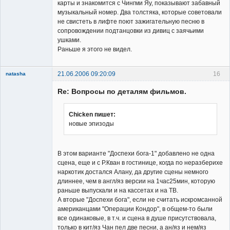
карты и знакомится с Чингми Яу, показывают забавный
музыкальный номер. Два толстяка, которые советовали
не свистеть в лифте поют зажигательную песню в
сопровождении подтанцовки из дивиц с заячьими
ушками.
Раньше я этого не видел.
21.06.2006 09:20:09
16
natasha
Re: Вопросы по деталям фильмов.
Chicken пишет:
новые эпизоды
Member
Неактивен
В этом варианте "Доспехи бога-1" добавлено не одна
сцена, еще и с Р.Кван в гостинице, когда по неразберихе
наркотик достался Алану, да другие сцены немного
длиннее, чем в англ/яз версии на 1час25мин, которую
раньше выпускали и на кассетах и на ТВ.
А вторые "Доспехи бога", если не считать искромсанной
американцами "Операции Кондор", в общем-то были
все одинаковые, в т.ч. и сцена в душе присутствовала,
только в кит/яз Чан пел две песни, а ан/яз и нем/яз