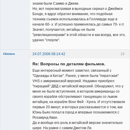
знаем были Саммо и Джеки.
Но, вот пересматривая в выходные сериал о Джеймсе
Бонде, я вдруг обратил внимание, что подобная
техника съемок использовалась в Голливуде еще в
начале 60- х. И успешно применялась до самых 70- х гг.
Значит, получается, китайцы не были
"революционерами" в этой области и как всегда, все это,
удачно "сперли".
24.07.2006 08:14:42
18
Chicken
Member
Re: Вопросы по деталям фильмов.
Неактивен
Еще интересный момент заметил, связанный с
"Однажды в Китае". Ранее, у меня была "пиратская"
VHS с американской версией. Недавно приобрел
"пирацкий" ДВД с китайской версией. Обнаружил, что у
меня не было вступления, в котором американцы со
своего корабля обстреливают танцующих со львом
китайцев, на корабле Вонг Фей - Хунга. И отсутствовали
первые 20 минут, в которых рассказывается о том, как
Юэнь Бьяо попал в город и впервые познакомился с
Розамунд Кван.
Да и вообще его роль в китайской версии значительно
шире. На равне с самим Джетом Ли.