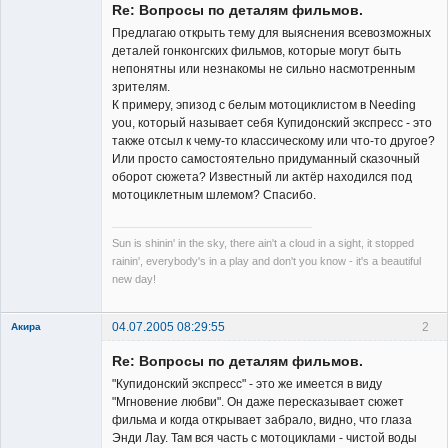
Re: Вопросы по деталям фильмов.
Неактивен
Предлагаю открыть тему для выяснения всевозможных
деталей гонконгских фильмов, которые могут быть
непонятны или незнакомы не сильно насмотренным
зрителям.
К примеру, эпизод с белым мотоциклистом в Needing
you, который называет себя Купидонский экспресс - это
также отсыл к чему-то классическому или что-то другое?
Или просто самостоятельно придуманный сказочный
оборот сюжета? Известный ли актёр находился под
мотоциклетным шлемом? Спасибо.
Sun is shinin' in the sky, there ain't a cloud in a sight, it stopped
rainin', everybody's in a play and don't you know - it's a beautiful
new day!
04.07.2005 08:29:55
2
Акира
Re: Вопросы по деталям фильмов.
"Купидонский экспресс" - это же имеется в виду
"Мгновение любви". Он даже пересказывает сюжет
фильма и когда открывает забрало, видно, что глаза
Энди Лау. Там вся часть с мотоциклами - чистой воды