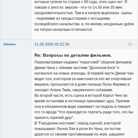
которые гуляли по стране с 90 года, этих сцен нет. Я
говорю о англ.яз. версии - что-то 1ч.30 или 35 мин.
продолжительностью. Там и в начале вырезаны сцены
- перебивки из предысториии с нотациями
полицейского начальства. и, по-моему, неудачные дубли
на титрах несколько отличаются.
21.06.2006 05:22:36
15
Chicken
Member
Re: Вопросы по деталям фильмов.
Неактивен
Пересматривая недавно "пиратский" сборник фильмов
Джеки Чана с обеими частями "Доспехов бога" я
наткнулся на новые эпизоды. В первой части Джеки Чан
видит сон, в котором за ним гонится его же спортивная
машина, просыпается в доме папаши Лолы Фармер и
находит Алана Тама, окруженного собаками.
Во второй части, есть сцена в которой Карол Ченг во
время остановки в гостинице принимает душ. Причем
она в обнаженном виде нажимает на педаль и говорит
что то вроде "Что приходится терпеть ради того, что бы
принять горячий душ".
В "Городском охотнике", перед сценой, в которой
показывают Леона Лая в роли Ко Чуна, он потом
дерется со своими противниками по игре, швыряет