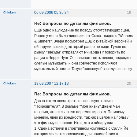
06.09.2006 05:35:34
19
Chicken
Member
Re: Вопросы по деталям фильмов.
Неактивен
Еще одно наблюдение по поводу отсутствующих сцен.
Ранее у меня была лицензия от Союз - видео с "Winners
& Sinners". Вчера посмотрел ДВД с китайской версией и
обнаружил эпизод, который ранее не виде. Гуляя по
рынку, "звезды" отправляют Ричарда Нг говорить по
рации с Черри Чунг. Он начинает петь песню, подходят
слепые музыканты и они совместно исполняют
музыкальный номер. Такую "попсовую" веселую песенку.
19.03.2007 12:17:13
20
Chicken
Member
Re: Вопросы по деталям фильмов.
Неактивен
Давно хотел посмотреть гонконгскую версию
"Покровителя". В фильме "Моя жизнь" Джеки Чан
говорил, что сильно его перемонтировал. По моему
мнению, явно из вредности, так как в целом на пользу
это фильму не пошло. Итак, что я обнаружил.
1. Сцена встречи в спортивном комплексе с Салли Йе,
которая является связником для полицейских в