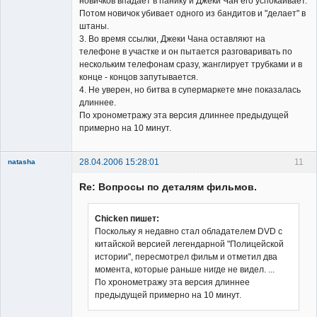
новичков впадает в панику и Джеки Чан его успокаивает.
Потом новичок убивает одного из бандитов и "делает" в
штаны.
3. Во время ссылки, Джеки Чана оставляют на
телефоне в участке и он пытается разговаривать по
нескольким телефонам сразу, жанглирует трубками и в
конце - концов запутывается.
4. Не уверен, но битва в супермаркете мне показалась
длиннее.
По хронометражу эта версия длиннее предыдущей
примерно на 10 минут.
28.04.2006 15:28:01
11
natasha
Re: Вопросы по деталям фильмов.
Chicken пишет:
Поскольку я недавно стал обладателем DVD с
китайской версией легендарной "Полицейской
Member
истории", пересмотрел фильм и отметил два
Неактивен
момента, которые раньше нигде не видел. ...
По хронометражу эта версия длиннее
предыдущей примерно на 10 минут.