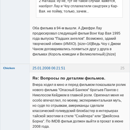
2 Наташа: ну не, тут не такой случай. кажется,
наоброт Лау и Чоу сплагиатили сандтрек у Кар-
Member
Вая. не пойму, только, зачем...
Неактивен
Оба фильма в 94-м вышли. А Джефри Лау
продюсировал следующий фильм Вонг Кар Вая 1995
года выпуска "Падших ангелов". Возможно, эдакий
творческий обмен (ИМХО). [size=16]Ведь Чоу с Джеки
Чаном договаривались появиться друг у друга в
фильмах (Король комедии и Великолепный).[/size]
25.01.2008 06:21:51
25
Chicken
Member
Re: Вопросы по деталям фильмов.
Неактивен
Вчера ходил в кино и перед фильмом показывали ролик
нового фильма "Опасный Бангкок" братьев Пангов с
Николосом Кейджем в главной роли. Оригинал меня не
особо впечатлил, по моему, экспериментальная муть,
но судя по отрывкам, американцы сделали
классический голивудский блокбастер в интерьерах
тайской экзотики в стиле "Снайпера" или "Джейсона
Борна". По IMDB фильм должен выйти в прокат в июне
2008 года.