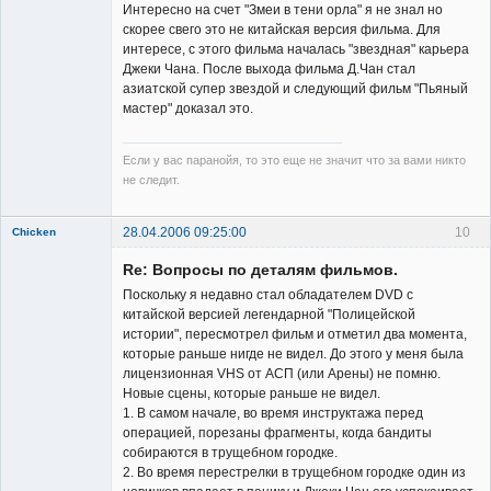
Интересно на счет "Змеи в тени орла" я не знал но
скорее свего это не китайская версия фильма. Для
интересе, с этого фильма началась "звездная" карьера
Джеки Чана. После выхода фильма Д.Чан стал
азиатской супер звездой и следующий фильм "Пьяный
мастер" доказал это.
Если у вас паранойя, то это еще не значит что за вами никто
не следит.
28.04.2006 09:25:00
10
Chicken
Member
Re: Вопросы по деталям фильмов.
Неактивен
Поскольку я недавно стал обладателем DVD с
китайской версией легендарной "Полицейской
истории", пересмотрел фильм и отметил два момента,
которые раньше нигде не видел. До этого у меня была
лицензионная VHS от АСП (или Арены) не помню.
Новые сцены, которые раньше не видел.
1. В самом начале, во время инструктажа перед
операцией, порезаны фрагменты, когда бандиты
собираются в трущебном городке.
2. Во время перестрелки в трущебном городке один из