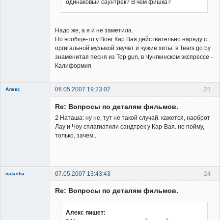
одинаковый саунтрек? В чём фишка?
Member
Неактивен
Надо же, а я и не заметила.
Но вообще-то у Вонг Кар Вая действительно наряду с
оргигальной музыкой звучат и чужие хиты: в Tears go by
знаменитая песня из Top gun, в Чунгкинском экспрессе -
Калиформия
06.05.2007 19:23:02
23
Алекс
Member
Re: Вопросы по деталям фильмов.
Неактивен
2 Наташа: ну не, тут не такой случай. кажется, наоброт
Лау и Чоу сплагиатили сандтрек у Кар-Вая. не пойму,
только, зачем...
07.05.2007 13:43:43
24
natasha
Re: Вопросы по деталям фильмов.
Алекс пишет: