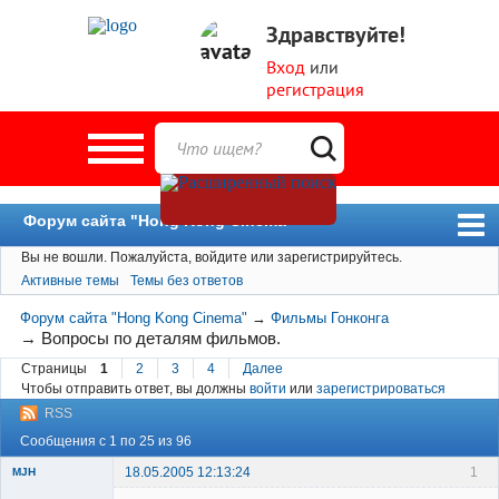
Здравствуйте!
Вход
или
регистрация
Форум сайта "Hong Kong Cinema"
Вы не вошли.
Пожалуйста, войдите или зарегистрируйтесь.
Форум
Активные темы
Темы без ответов
Новости
Форум сайта "Hong Kong Cinema"
→
Фильмы Гонконга
Пользователи
→
Вопросы по деталям фильмов.
Страницы
1
2
3
4
Далее
Поиск
Чтобы отправить ответ, вы должны
войти
или
зарегистрироваться
RSS
Сообщения с 1 по 25 из 96
18.05.2005 12:13:24
1
MJH
New member