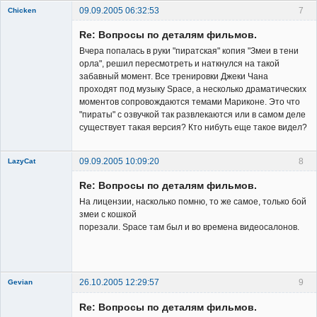
09.09.2005 06:32:53
7
Chicken
Member
Re: Вопросы по деталям фильмов.
Неактивен
Вчера попалась в руки "пиратская" копия "Змеи в тени
орла", решил пересмотреть и наткнулся на такой
забавный момент. Все тренировки Джеки Чана
проходят под музыку Space, а несколько драматических
моментов сопровождаются темами Мариконе. Это что
"пираты" с озвучкой так развлекаются или в самом деле
существует такая версия? Кто нибуть еще такое видел?
09.09.2005 10:09:20
8
LazyCat
Member
Re: Вопросы по деталям фильмов.
Неактивен
На лицензии, насколько помню, то же самое, только бой
змеи с кошкой
порезали. Space там был и во времена видеосалонов.
26.10.2005 12:29:57
9
Gevian
New member
Re: Вопросы по деталям фильмов.
Неактивен