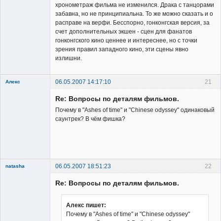
хронометраж фильма не изменился. Драка с танцорами
забавна, но не принципиальна. То же можно сказать и о
расправе на верфи. Бесспорно, гонконгская версия, за
счет дополнительных экшен - сцен для фанатов
гонконгского кино ценнее и интереснее, но с точки
зрения правил западного кино, эти сцены явно
излишни.
06.05.2007 14:17:10
21
Алекс
Member
Re: Вопросы по деталям фильмов.
Неактивен
Почему в "Ashes of time" и "Chinese odyssey" одинаковый
саунтрек? В чём фишка?
06.05.2007 18:51:23
22
natasha
Re: Вопросы по деталям фильмов.
Алекс пишет:
Почему в "Ashes of time" и "Chinese odyssey"