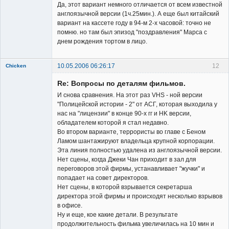
Да, этот вариант немного отличается от всем известной
англоязычной версии (1ч.25мин.). А еще был китайский
вариант на кассете году в 94-м 2-х часовой: точно не
помню. но там был эпизод "поздравления" Марса с
днем рождения тортом в лицо.
10.05.2006 06:26:17
12
Chicken
Member
Re: Вопросы по деталям фильмов.
Неактивен
И снова сравнения. На этот раз VHS - ной версии
"Полицейской истории - 2" от АСГ, которая выходила у
нас на "лицензии" в конце 90-х гг и HK версии,
обладателем которой я стал недавно.
Во втором варианте, террористы во главе с Беном
Ламом шантажируют владельца крупной корпорации.
Эта линия полностью удалена из англоязычной версии.
Нет сцены, когда Джеки Чан приходит в зал для
переговоров этой фирмы, устанавливает "жучки" и
попадает на совет директоров.
Нет сцены, в которой взрывается секретарша
директора этой фирмы и происходят несколько взрывов
в офисе.
Ну и еще, кое какие детали. В результате
продолжительность фильма увеличилась на 10 мин и