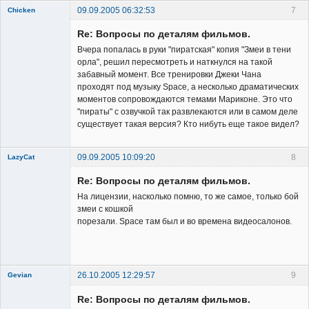
09.09.2005 06:32:53
7
Chicken
Member
Re: Вопросы по деталям фильмов.
Неактивен
Вчера попалась в руки "пиратская" копия "Змеи в тени
орла", решил пересмотреть и наткнулся на такой
забавный момент. Все тренировки Джеки Чана
проходят под музыку Space, а несколько драматических
моментов сопровождаются темами Мариконе. Это что
"пираты" с озвучкой так развлекаются или в самом деле
существует такая версия? Кто нибуть еще такое видел?
09.09.2005 10:09:20
8
LazyCat
Member
Re: Вопросы по деталям фильмов.
Неактивен
На лицензии, насколько помню, то же самое, только бой
змеи с кошкой
порезали. Space там был и во времена видеосалонов.
26.10.2005 12:29:57
9
Gevian
New member
Re: Вопросы по деталям фильмов.
Неактивен