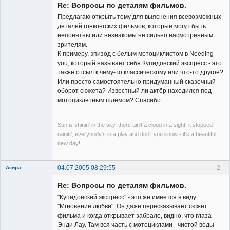
Re: Вопросы по деталям фильмов.
Неактивен
Предлагаю открыть тему для выяснения всевозможных
деталей гонконгских фильмов, которые могут быть
непонятны или незнакомы не сильно насмотренным
зрителям.
К примеру, эпизод с белым мотоциклистом в Needing
you, который называет себя Купидонский экспресс - это
также отсыл к чему-то классическому или что-то другое?
Или просто самостоятельно придуманный сказочный
оборот сюжета? Известный ли актёр находился под
мотоциклетным шлемом? Спасибо.
Sun is shinin' in the sky, there ain't a cloud in a sight, it stopped
rainin', everybody's in a play and don't you know - it's a beautiful
new day!
04.07.2005 08:29:55
2
Акира
Re: Вопросы по деталям фильмов.
"Купидонский экспресс" - это же имеется в виду
"Мгновение любви". Он даже пересказывает сюжет
фильма и когда открывает забрало, видно, что глаза
Энди Лау. Там вся часть с мотоциклами - чистой воды