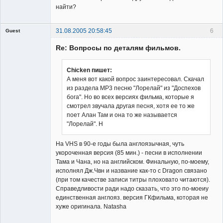
найти?
31.08.2005 20:58:45
6
Guest
Гость
Re: Вопросы по деталям фильмов.
Chicken пишет:
А меня вот какой вопрос заинтересовал. Скачал
из раздела МР3 песню "Лорелай" из "Доспехов
бога". Но во всех версиях фильма, которые я
смотрел звучала другая песня, хотя ее то же
поет Алан Там и она то же называется
"Лорелай". Н
На VHS в 90-е годы была англоязычная, чуть
укороченная версия (85 мин.) - песни в исполнении
Тама и Чана, но на английском. Финальную, по-моему,
исполнял Дж.Чвн и название как-то с Dragon связано
(при том качестве записи титры плоховато читаются).
Справедливости ради надо сказать, что это по-моеиу
единственная англояз. версия ГКфильма, которая не
хуже оригинала. Natasha