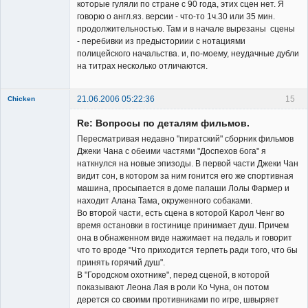
которые гуляли по стране с 90 года, этих сцен нет. Я
говорю о англ.яз. версии - что-то 1ч.30 или 35 мин.
продолжительностью. Там и в начале вырезаны сцены
- перебивки из предысториии с нотациями
полицейского начальства. и, по-моему, неудачные дубли
на титрах несколько отличаются.
21.06.2006 05:22:36
15
Chicken
Member
Re: Вопросы по деталям фильмов.
Неактивен
Пересматривая недавно "пиратский" сборник фильмов
Джеки Чана с обеими частями "Доспехов бога" я
наткнулся на новые эпизоды. В первой части Джеки Чан
видит сон, в котором за ним гонится его же спортивная
машина, просыпается в доме папаши Лолы Фармер и
находит Алана Тама, окруженного собаками.
Во второй части, есть сцена в которой Карол Ченг во
время остановки в гостинице принимает душ. Причем
она в обнаженном виде нажимает на педаль и говорит
что то вроде "Что приходится терпеть ради того, что бы
принять горячий душ".
В "Городском охотнике", перед сценой, в которой
показывают Леона Лая в роли Ко Чуна, он потом
дерется со своими противниками по игре, швыряет