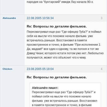
Владелец
пародия на "бунтарский" имидж Лау начала 90-х.
сайта
Неактивен
22.08.2005 10:56:34
3
Aleksandre
Member
Re: Вопросы по деталям фильмов.
Неактивен
Пересматривал еще раз “Где офицер Туба?” и поймал
себя на мысли что похожее начало фильма уже
встречалось раньше. Восстановил в памяти
просмотренное и точно, в фильме “При исполнении 1:
Да, мадам!!” все один к одному, та же погоня и тот же
Дэвид Чианг, которого кстати потом уже нет. Любопытно
получается, может кто объяснит что к чему.
23.08.2005 05:18:04
4
Chicken
Member
Re: Вопросы по деталям фильмов.
Неактивен
Aleksandre пишет:
Пересматривал еще раз “Где офицер Туба?” и
поймал себя на мысли что похожее начало
фильма уже встречалось раньше. Восстановил
в памяти просмотренное и точно, в фильме