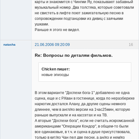
карты и знакомится с Чингми Яу, показывают забавный
музыкальный номер. Два толстяка, которые советовали
не свистеть в лифте поют зажигательную песню в
сопровождении подтанцовки из дивиц с заячьими
ушками.
Раньше я этого не видел.
21.06.2006 09:20:09
16
natasha
Re: Вопросы по деталям фильмов.
Chicken пишет:
новые эпизоды
Member
Неактивен
В этом варианте "Доспехи бога-1" добавлено не одна
сцена, еще и с Р.Кван в гостинице, когда по неразберихе
наркотик достался Алану, да другие сцены немного
длиннее, чем в англ/яз версии на 1час25мин, которую
раньше выпускали и на кассетах и на ТВ.
А вторые "Доспехи бога", если не считать искромсанной
американцами "Операции Кондор", в общем-то были
все одинаковые, в т.ч. и сцена в душе присутствовала,
только в кит/яз Чан пел две песни, а ан/яз и нем/яз