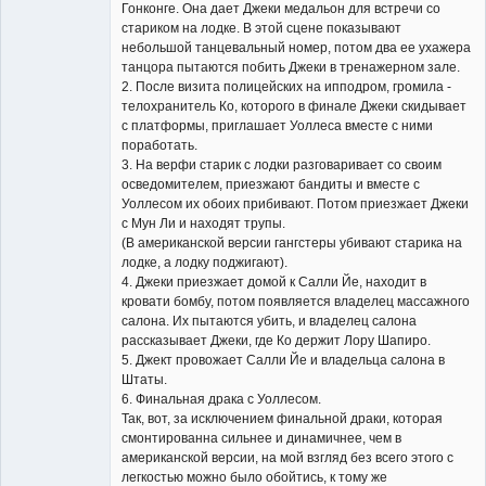
Гонконге. Она дает Джеки медальон для встречи со
стариком на лодке. В этой сцене показывают
небольшой танцевальный номер, потом два ее ухажера
танцора пытаются побить Джеки в тренажерном зале.
2. После визита полицейских на ипподром, громила -
телохранитель Ко, которого в финале Джеки скидывает
с платформы, приглашает Уоллеса вместе с ними
поработать.
3. На верфи старик с лодки разговаривает со своим
осведомителем, приезжают бандиты и вместе с
Уоллесом их обоих прибивают. Потом приезжает Джеки
с Мун Ли и находят трупы.
(В американской версии гангстеры убивают старика на
лодке, а лодку поджигают).
4. Джеки приезжает домой к Салли Йе, находит в
кровати бомбу, потом появляется владелец массажного
салона. Их пытаются убить, и владелец салона
рассказывает Джеки, где Ко держит Лору Шапиро.
5. Джект провожает Салли Йе и владельца салона в
Штаты.
6. Финальная драка с Уоллесом.
Так, вот, за исключением финальной драки, которая
смонтированна сильнее и динамичнее, чем в
американской версии, на мой взгляд без всего этого с
легкостью можно было обойтись, к тому же