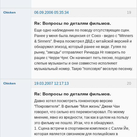
06.09.2006 05:35:34
19
Chicken
Member
Re: Вопросы по деталям фильмов.
Неактивен
Еще одно наблюдение по поводу отсутствующих сцен.
Ранее у меня была лицензия от Союз - видео с "Winners
& Sinners". Вчера посмотрел ДВД с китайской версией и
обнаружил эпизод, который ранее не виде. Гуляя по
рынку, "звезды" отправляют Ричарда Нг говорить по
рации с Черри Чунг. Он начинает петь песню, подходят
слепые музыканты и они совместно исполняют
музыкальный номер. Такую "попсовую" веселую песенку.
19.03.2007 12:17:13
20
Chicken
Member
Re: Вопросы по деталям фильмов.
Неактивен
Давно хотел посмотреть гонконгскую версию
"Покровителя". В фильме "Моя жизнь" Джеки Чан
говорил, что сильно его перемонтировал. По моему
мнению, явно из вредности, так как в целом на пользу
это фильму не пошло. Итак, что я обнаружил.
1. Сцена встречи в спортивном комплексе с Салли Йе,
которая является связником для полицейских в