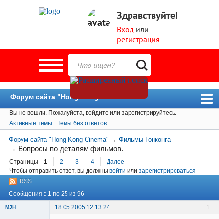
Здравствуйте!
Вход
или
регистрация
Форум сайта "Hong Kong Cinema"
Вы не вошли.
Пожалуйста, войдите или зарегистрируйтесь.
Форум
Активные темы
Темы без ответов
Новости
Форум сайта "Hong Kong Cinema"
→
Фильмы Гонконга
Пользователи
→
Вопросы по деталям фильмов.
Страницы
1
2
3
4
Далее
Поиск
Чтобы отправить ответ, вы должны
войти
или
зарегистрироваться
RSS
Сообщения с 1 по 25 из 96
18.05.2005 12:13:24
1
MJH
New member