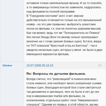
оставили только оригинальную музыку. И за то спасибо,
а то американцы полностью ее заменили, надругались
над фильмом по полной программе.
В "Городском охотнике" англ. и кит. версии
действительно отличаются только на это музыкальный
номер - но это уже привычно: выбросить азиатские
песни из фильма, т.к. они не понятны широким массам.
Как так можно, ведь тот же "Телохранитель из Пекина"
без песни Линды Вонг по-моему сильно проигрывает
(конечно не с точки зрения боевых сцен). Кстати, вчера
по ТНТ показали "Крестный отец из Кантона" - так я
увидела несколько сцен, которых у меня не было в двух
имеющихся вариантах фильма.
10.07.2006 05:16:10
17
Chicken
Member
Re: Вопросы по деталям фильмов.
Неактивен
Всегда считал, что "революцией" в гонконгском кино
стала немного, или наоборот много ускоренная съемка
боевых сцен, благодаря которой бои стали смотреться
так динамично и зрелищно, чего не было и нет до сих
пор в американских martial arts фильмах, за
исключением, отдельных работ типа "Американского
спецназа". Одними из первых, в этой области, как мы