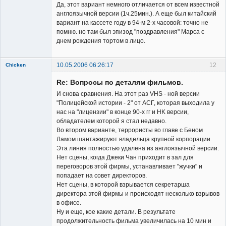
Да, этот вариант немного отличается от всем известной
англоязычной версии (1ч.25мин.). А еще был китайский
вариант на кассете году в 94-м 2-х часовой: точно не
помню. но там был эпизод "поздравления" Марса с
днем рождения тортом в лицо.
10.05.2006 06:26:17
12
Chicken
Member
Re: Вопросы по деталям фильмов.
Неактивен
И снова сравнения. На этот раз VHS - ной версии
"Полицейской истории - 2" от АСГ, которая выходила у
нас на "лицензии" в конце 90-х гг и HK версии,
обладателем которой я стал недавно.
Во втором варианте, террористы во главе с Беном
Ламом шантажируют владельца крупной корпорации.
Эта линия полностью удалена из англоязычной версии.
Нет сцены, когда Джеки Чан приходит в зал для
переговоров этой фирмы, устанавливает "жучки" и
попадает на совет директоров.
Нет сцены, в которой взрывается секретарша
директора этой фирмы и происходят несколько взрывов
в офисе.
Ну и еще, кое какие детали. В результате
продолжительность фильма увеличилась на 10 мин и