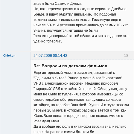
знаем были Саммо и Джеки.
Но, вот пересматривая в выходные сериал о Джеймсе
Бонде, я вдруг обратил внимание, что подобная
техника съемок использовалась в Голливуде еще в
начале 60- х. И успешно применялась до самых 70- х гг.
Значит, получается, китайцы не были
"революционерами" в этой области и как всегда, все это,
удачно "сперли".
24.07.2006 08:14:42
18
Chicken
Member
Re: Вопросы по деталям фильмов.
Неактивен
Еще интересный момент заметил, связанный с
"Однажды в Китае". Ранее, у меня была "пиратская"
VHS с американской версией. Недавно приобрел
"пирацкий" ДВД с китайской версией. Обнаружил, что у
меня не было вступления, в котором американцы со
своего корабля обстреливают танцующих со львом
китайцев, на корабле Вонг Фей - Хунга. И отсутствовали
первые 20 минут, в которых рассказывается о том, как
Юэнь Бьяо попал в город и впервые познакомился с
Розамунд Кван.
Да и вообще его роль в китайской версии значительно
шире. На равне с самим Джетом Ли.