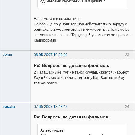
одинаковый саунтрек? В чём фишка?
Member
Неактивен
Надо же, а я и не заметила.
Но вообще-то у Вонг Кар Вая действительно наряду с
оргигальной музыкой звучат и чужие хиты: в Tears go by
знаменитая песня из Top gun, в Чунгкинском экспрессе -
Калиформия
06.05.2007 19:23:02
23
Алекс
Member
Re: Вопросы по деталям фильмов.
Неактивен
2 Наташа: ну не, тут не такой случай. кажется, наоброт
Лау и Чоу сплагиатили сандтрек у Кар-Вая. не пойму,
только, зачем...
07.05.2007 13:43:43
24
natasha
Re: Вопросы по деталям фильмов.
Алекс пишет: