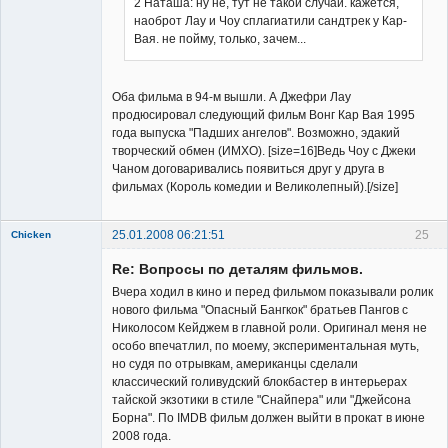
2 Наташа: ну не, тут не такой случай. кажется,
наоброт Лау и Чоу сплагиатили сандтрек у Кар-
Member
Вая. не пойму, только, зачем...
Неактивен
Оба фильма в 94-м вышли. А Джефри Лау
продюсировал следующий фильм Вонг Кар Вая 1995
года выпуска "Падших ангелов". Возможно, эдакий
творческий обмен (ИМХО). [size=16]Ведь Чоу с Джеки
Чаном договаривались появиться друг у друга в
фильмах (Король комедии и Великолепный).[/size]
25.01.2008 06:21:51
25
Chicken
Member
Re: Вопросы по деталям фильмов.
Неактивен
Вчера ходил в кино и перед фильмом показывали ролик
нового фильма "Опасный Бангкок" братьев Пангов с
Николосом Кейджем в главной роли. Оригинал меня не
особо впечатлил, по моему, экспериментальная муть,
но судя по отрывкам, американцы сделали
классический голивудский блокбастер в интерьерах
тайской экзотики в стиле "Снайпера" или "Джейсона
Борна". По IMDB фильм должен выйти в прокат в июне
2008 года.