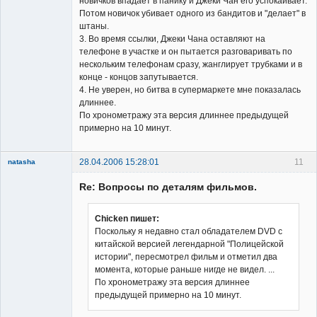
новичков впадает в панику и Джеки Чан его успокаивает.
Потом новичок убивает одного из бандитов и "делает" в
штаны.
3. Во время ссылки, Джеки Чана оставляют на
телефоне в участке и он пытается разговаривать по
нескольким телефонам сразу, жанглирует трубками и в
конце - концов запутывается.
4. Не уверен, но битва в супермаркете мне показалась
длиннее.
По хронометражу эта версия длиннее предыдущей
примерно на 10 минут.
28.04.2006 15:28:01
11
natasha
Re: Вопросы по деталям фильмов.
Chicken пишет:
Поскольку я недавно стал обладателем DVD с
китайской версией легендарной "Полицейской
Member
истории", пересмотрел фильм и отметил два
Неактивен
момента, которые раньше нигде не видел. ...
По хронометражу эта версия длиннее
предыдущей примерно на 10 минут.