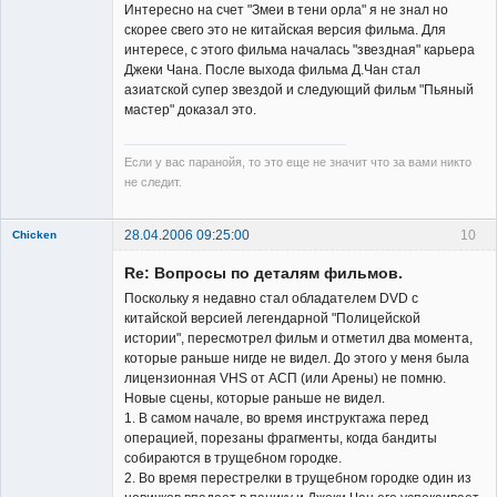
Интересно на счет "Змеи в тени орла" я не знал но
скорее свего это не китайская версия фильма. Для
интересе, с этого фильма началась "звездная" карьера
Джеки Чана. После выхода фильма Д.Чан стал
азиатской супер звездой и следующий фильм "Пьяный
мастер" доказал это.
Если у вас паранойя, то это еще не значит что за вами никто
не следит.
28.04.2006 09:25:00
10
Chicken
Member
Re: Вопросы по деталям фильмов.
Неактивен
Поскольку я недавно стал обладателем DVD с
китайской версией легендарной "Полицейской
истории", пересмотрел фильм и отметил два момента,
которые раньше нигде не видел. До этого у меня была
лицензионная VHS от АСП (или Арены) не помню.
Новые сцены, которые раньше не видел.
1. В самом начале, во время инструктажа перед
операцией, порезаны фрагменты, когда бандиты
собираются в трущебном городке.
2. Во время перестрелки в трущебном городке один из