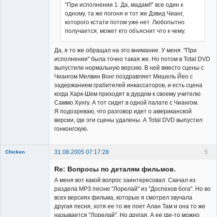
“При исполнении 1: Да, мадам!!” все один к
одному, та же погоня и тот же Дэвид Чианг,
которого кстати потом уже нет. Любопытно
получается, может кто объяснит что к чему.
Да, я то же обращал на это внимание. У меня "При
исполнении" была точно такая же. Но потом в Total DVD
выпустили нормальную версию. В ней вместо сцены с
Чиангом Мелвин Вонг поздравляет Мишель Йео с
задержанием грабителей инкассаторов, и есть сцена
когда Харк-Шем приходят в дурдом к своему учителю
Саммо Хунгу. А тот сидит в одной палате с Чиангом.
Я подозреваю, что разговор идет о американской
версии, где эти сцены удалены. А Total DVD выпустил
гонконгскую.
31.08.2005 07:17:28
5
Chicken
Member
Re: Вопросы по деталям фильмов.
Неактивен
А меня вот какой вопрос заинтересовал. Скачал из
раздела МР3 песню "Лорелай" из "Доспехов бога". Но во
всех версиях фильма, которые я смотрел звучала
другая песня, хотя ее то же поет Алан Там и она то же
называется "Лорелай". Но другая. А ее где-то можно