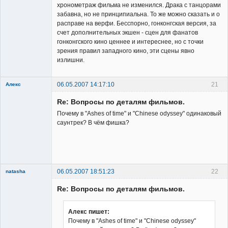
хронометраж фильма не изменился. Драка с танцорами
забавна, но не принципиальна. То же можно сказать и о
расправе на верфи. Бесспорно, гонконгская версия, за
счет дополнительных экшен - сцен для фанатов
гонконгского кино ценнее и интереснее, но с точки
зрения правил западного кино, эти сцены явно
излишни.
06.05.2007 14:17:10
21
Алекс
Member
Re: Вопросы по деталям фильмов.
Неактивен
Почему в "Ashes of time" и "Chinese odyssey" одинаковый
саунтрек? В чём фишка?
06.05.2007 18:51:23
22
natasha
Re: Вопросы по деталям фильмов.
Алекс пишет:
Почему в "Ashes of time" и "Chinese odyssey"