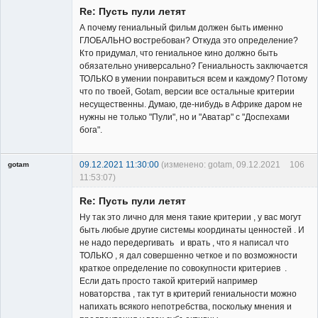
Re: Пусть пули летят
А почему гениальный фильм должен быть именно
ГЛОБАЛЬНО востребован? Откуда это определение?
Кто придумал, что гениальное кино должно быть
обязательно универсально? Гениальность заключается
Владелец
ТОЛЬКО в умении понравиться всем и каждому? Потому
сайта
что по твоей, Gotam, версии все остальные критерии
Неактивен
несущественны. Думаю, где-нибудь в Африке даром не
нужны не только "Пули", но и "Аватар" с "Доспехами
бога".
09.12.2021 11:30:00
(изменено: gotam, 09.12.2021
106
gotam
11:53:07)
Гость
Re: Пусть пули летят
Ну так это лично для меня такие критерии , у вас могут
быть любые другие системы координаты ценностей . И
не надо передергивать и врать , что я написал что
ТОЛЬКО , я дал совершенно четкое и по возможности
краткое определение по совокупности критериев .
Если дать просто такой критерий например
новаторства , так тут в критерий гениальности можно
напихать всякого непотребства, поскольку мнения и