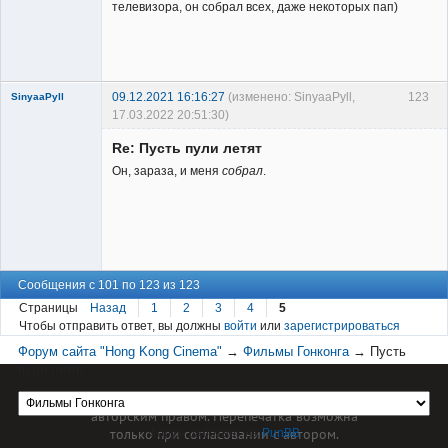
телевизора, он собрал всех, даже некоторых пап)
Заблокирован
Неактивен
09.12.2021 16:16:27
(изменено: SinyaaPyll,
123
SinyaaPyll
17.03.2022 20:51:30)
Re: Пусть пули летят
Он, зараза, и меня
собрал
.
Member
Неактивен
Сообщения с 101 по 123 из 123
Страницы
Назад
1
2
3
4
5
Чтобы отправить ответ, вы должны
войти
или
зарегистрироваться
Форум сайта "Hong Kong Cinema"
→
Фильмы Гонконга
→
Пусть
пули летят
Материал сайта hkcinema.ru защищен
авторским правом. Перепечатка возможна
только при согласовании с автором.
Форум работает на
PunBB