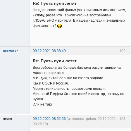
Re: Пусть пули летят
Ни один советский фильм (за возможным исключением,
к слову, разве что Тарковского) не востребован
ГЛОБАЛЬНО у зрителя. В нашем наследии гениальных
фильмов нет?
Владелец
сайта
Неактивен
09.12.2021 08:38:49
102
kosmos87
Re: Пусть пули летят
Востребованы же больше фильмы рассчитанные на
массового зрителя.
А Индия, Китай больше на своего родного.
Как и СССР и Россия.
Заблокирован
Мерять гениальность просмотрами нельзя.
Условный Годфри Хо тоже гений и новатор, но кому он
Неактивен
нужен.
Или не так?
09.12.2021 08:52:56
(изменено: gotam, 09.12.2021
103
gotam
09:25:18)
Гость