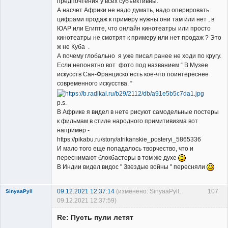
предпочтения у всех субъективны.
А насчет Африки не надо думать, надо оперировать
цифрами продаж к примеру нужны они там или нет , в
ЮАР или Египте, что онлайн кинотеатры или просто
кинотеатры не смотрят к примеру или нет продаж ? Это
ж не Куба .
А почему глобально я уже писал ранее не ходи по кругу.
Если непонятно вот фото под названием “ В Музее
искусств Сан-Франциско есть кое-что поинтереснее
современного искусства. “
p.s.
В Африке я видел в нете рисуют самодельные постеры
к фильмам в стиле народного примитивизма вот
например -
https://pikabu.ru/story/afrikanskie_posteryi_5865336
И мало того еще попадалось творчество, что и
переснимают блокбастеры в том же духе
В Индии видел видос " Звездые войны " пересняли
09.12.2021 12:37:14
(изменено: SinyaaPyll,
107
SinyaaPyll
09.12.2021 12:37:59)
Re: Пусть пули летят