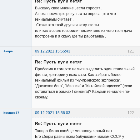
Re: Пусть пули летят
Выскажу свое мнение , если спросят .
А пока посмотрю результаты опроса , кто что
гениальным считает .
-Скажи кто твой друг и я кажу кто ты .
или как в совке говорили-покажи мне из чего твоя дача
построена и я скажу где ты работаешь .
09.12.2021 15:55:43
121
Акира
Re: Пусть пули летят
Проблема в том, что нельзя выделить один гениальный
фильм, критерии у всех свои. Как выбрать более
гениальный фильм из "Чунгкингского экспресса",
"Доспехов бога", "Миссии" и "Китайской одиссеи" (если
Владелец
оставаться в рамках Гонконга)? Каждый гениален по-
сайта
своему.
Неактивен
09.12.2021 15:56:03
122
kosmos87
Re: Пусть пули летят
Танцор Диско вообще мегапопулярный кин
Его сборы равны всем бабушкам и мамам СССР у