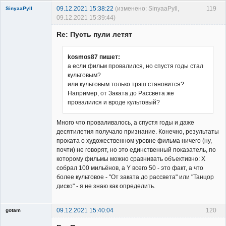
09.12.2021 15:38:22
(изменено: SinyaaPyll,
119
SinyaaPyll
09.12.2021 15:39:44)
Re: Пусть пули летят
kosmos87 пишет:
а если фильм провалился, но спустя годы стал
культовым?
Member
или культовым только трэш становится?
Неактивен
Например, от Заката до Рассвета же
провалился и вроде культовый?
Много что проваливалось, а спустя годы и даже
десятилетия получало признание. Конечно, результаты
проката о художественном уровне фильма ничего (ну,
почти) не говорят, но это единственный показатель, по
которому фильмы можно сравнивать объективно: Х
собрал 100 мильёнов, а Y всего 50 - это факт, а что
более культовое - "От заката до рассвета" или "Танцор
диско" - я не знаю как определить.
09.12.2021 15:40:04
120
gotam
Гость