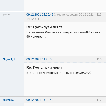
Member
Неактивен
09.12.2021 14:10:42
(изменено: gotam, 09.12.2021
115
gotam
14:12:37)
Гость
Re: Пусть пули летят
Не, не видел. Феллини не смотрел окромя «8½» и то в
90-х смотрел .
09.12.2021 14:25:00
116
SinyaaPyll
Re: Пусть пули летят
К "8½" тоже могу применить эпитет
гениальный
.
Member
Неактивен
09.12.2021 15:12:49
117
kosmos87