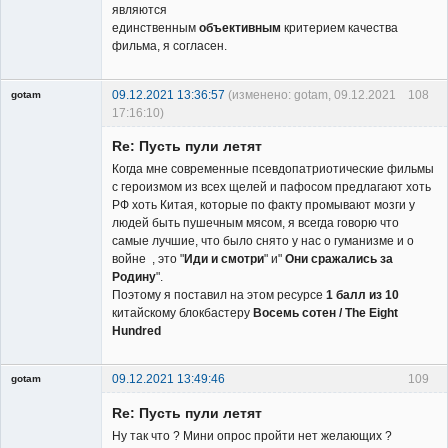
являются
единственным
объективным
критерием качества
фильма, я согласен.
09.12.2021 13:36:57
(изменено: gotam, 09.12.2021
108
gotam
17:16:10)
Гость
Re: Пусть пули летят
Когда мне современные псевдопатриотические фильмы
с героизмом из всех щелей и пафосом предлагают хоть
РФ хоть Китая, которые по факту промывают мозги у
людей быть пушечным мясом, я всегда говорю что
самые лучшие, что было снято у нас о гуманизме и о
войне , это "
Иди и смотри
" и"
Они сражались за
Родину
".
Поэтому я поставил на этом ресурсе
1 балл из 10
китайскому блокбастеру
Восемь сотен / The Eight
Hundred
09.12.2021 13:49:46
109
gotam
Гость
Re: Пусть пули летят
Ну так что ? Мини опрос пройти нет желающих ?