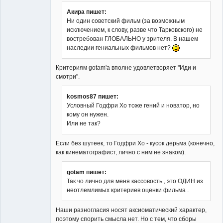
Акира пишет:
Ни один советский фильм (за возможным
исключением, к слову, разве что Тарковского) не
Member
востребован ГЛОБАЛЬНО у зрителя. В нашем
Неактивен
наследии гениальных фильмов нет?
Критериям gotam'а вполне удовлетворяет "Иди и
смотри".
kosmos87 пишет:
Условный Годфри Хо тоже гений и новатор, но
кому он нужен.
Или не так?
Если без шутеек, то Годфри Хо - кусок дерьма (конечно,
как кинематографист, лично с ним не знаком).
gotam пишет:
Так чо лично для меня кассовость , это ОДИН из
неотлемлимых критериев оценки фильма .
Наши разногласия носят аксиоматический характер,
поэтому спорить смысла нет. Но с тем, что сборы