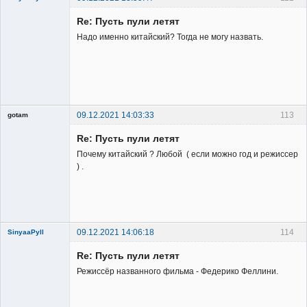
Re: Пусть пули летят
Надо именно китайский? Тогда не могу назвать.
Member
Неактивен
09.12.2021 14:03:33
113
gotam
Гость
Re: Пусть пули летят
Почему китайский ? Любой ( если можно год и режиссер
) .
09.12.2021 14:06:18
114
SinyaaPyll
Re: Пусть пули летят
Режиссёр названного фильма - Федерико Феллини.