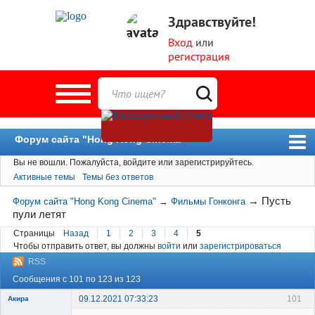
Здравствуйте!
Вход
или
регистрация
Форум сайта "Hong Kong Cinema"
Вы не вошли.
Пожалуйста, войдите или зарегистрируйтесь.
Форум
Активные темы
Темы без ответов
Новости
→
Пусть
Форум сайта "Hong Kong Cinema"
→
Фильмы Гонконга
Пользователи
пули летят
Поиск
Страницы
Назад
1
2
3
4
5
Чтобы отправить ответ, вы должны
войти
или
зарегистрироваться
RSS
Сообщения с 101 по 123 из 123
09.12.2021 07:33:23
101
Акира