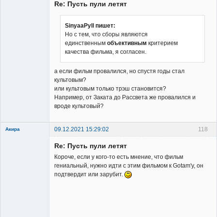
Re: Пусть пули летят
SinyaaPyll пишет:
Но с тем, что сборы являются
единственным
объективным
критерием
Заблокирован
качества фильма, я согласен.
Неактивен
а если фильм провалился, но спустя годы стал
культовым?
или культовым только трэш становится?
Например, от Заката до Рассвета же провалился и
вроде культовый?
09.12.2021 15:29:02
118
Акира
Re: Пусть пули летят
Короче, если у кого-то есть мнение, что фильм
гениальный, нужно идти с этим фильмом к Gotam'у, он
подтвердит или зарубит.
Владелец
сайта
Неактивен