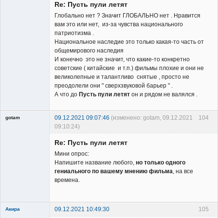
Re: Пусть пули летят
Глобально нет ? Значит ГЛОБАЛЬНО нет . Нравится
вам это или нет, из-за чувства национального
патриотизма .
Национальное наследие это только какая-то часть от
общемирового наследия
И конечно это не значит, что какие-то конкретно
советские ( китайские и т.п.) фильмы плохие и они не
великолепные и талантливо снятые , просто не
преодолели они " сверхзвуковой барьер " .
А что до
Пусть пули летят
он и рядом не валялся .
09.12.2021 09:07:46
(изменено: gotam, 09.12.2021
104
gotam
09:10:24)
Гость
Re: Пусть пули летят
Мини опрос:
Напишите название любого,
но только одного
гениального по вашему мнению фильма
, на все
времена.
09.12.2021 10:49:30
105
Акира