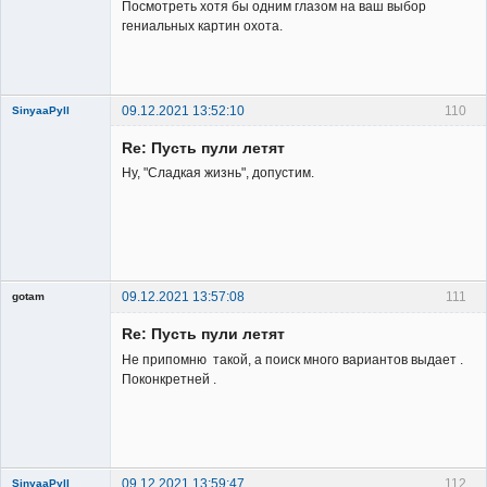
Посмотреть хотя бы одним глазом на ваш выбор
гениальных картин охота.
09.12.2021 13:52:10
110
SinyaaPyll
Re: Пусть пули летят
Ну, "Сладкая жизнь", допустим.
Member
Неактивен
09.12.2021 13:57:08
111
gotam
Гость
Re: Пусть пули летят
Не припомню такой, а поиск много вариантов выдает .
Поконкретней .
09.12.2021 13:59:47
112
SinyaaPyll