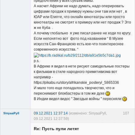
предпочтения у всех субъективны.
А насчет Африки не надо думать, надо оперировать
цифрами продаж к примеру нужны они там или нет , в
ЮАР или Египте, что онлайн кинотеатры или просто
кинотеатры не смотрят к примеру или нет продаж ? Это
ж не Куба .
А почему глобально я уже писал ранее не ходи по кругу.
Если непонятно вот фото под названием “ В Музее
искусств Сан-Франциско есть кое-что поинтереснее
современного искусства. “
p.s.
В Африке я видел в нете рисуют самодельные постеры
к фильмам в стиле народного примитивизма вот
например -
https://pikabu.ru/story/afrikanskie_posteryi_5865336
И мало того еще попадалось творчество, что и
переснимают блокбастеры в том же духе
В Индии видел видос " Звездые войны " пересняли
09.12.2021 12:37:14
(изменено: SinyaaPyll,
107
SinyaaPyll
09.12.2021 12:37:59)
Re: Пусть пули летят