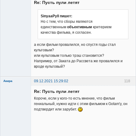
Re: Пусть пули летят
SinyaaPyll пишет:
Но с тем, что сборы являются
единственным
объективным
критерием
Заблокирован
качества фильма, я согласен.
Неактивен
а если фильм провалился, но спустя годы стал
культовым?
или культовым только трэш становится?
Например, от Заката до Рассвета же провалился и
вроде культовый?
09.12.2021 15:29:02
118
Акира
Re: Пусть пули летят
Короче, если у кого-то есть мнение, что фильм
гениальный, нужно идти с этим фильмом к Gotam'у, он
подтвердит или зарубит.
Владелец
сайта
Неактивен