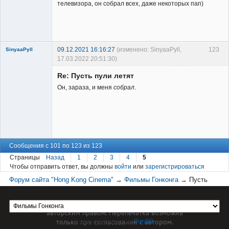
телевизора, он собрал всех, даже некоторых пап)
Заблокирован
Неактивен
09.12.2021 16:16:27
(изменено: SinyaaPyll,
123
SinyaaPyll
17.03.2022 20:51:30)
Re: Пусть пули летят
Он, зараза, и меня
собрал
.
Member
Неактивен
Сообщения с 101 по 123 из 123
Страницы
Назад
1
2
3
4
5
Чтобы отправить ответ, вы должны
войти
или
зарегистрироваться
Форум сайта "Hong Kong Cinema"
→
Фильмы Гонконга
→
Пусть
пули летят
Материал сайта hkcinema.ru защищен
авторским правом. Перепечатка возможна
только при согласовании с автором.
Форум работает на
PunBB