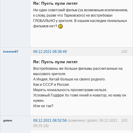
Re: Пусть пули летят
Ни один советский фильм (за возможным исключением,
к слову, разве что Тарковского) не востребован
ГЛОБАЛЬНО у зрителя. В нашем наследии гениальных
фильмов нет?
Владелец
сайта
Неактивен
09.12.2021 08:38:49
102
kosmos87
Re: Пусть пули летят
Востребованы же больше фильмы рассчитанные на
массового зрителя.
А Индия, Китай больше на своего родного.
Как и СССР и Россия.
Заблокирован
Мерять гениальность просмотрами нельзя.
Условный Годфри Хо тоже гений и новатор, но кому он
Неактивен
нужен.
Или не так?
09.12.2021 08:52:56
(изменено: gotam, 09.12.2021
103
gotam
09:25:18)
Гость