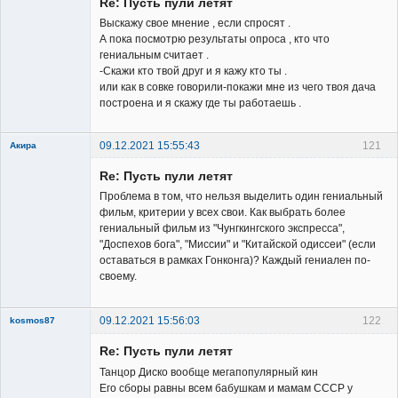
Re: Пусть пули летят
Выскажу свое мнение , если спросят .
А пока посмотрю результаты опроса , кто что
гениальным считает .
-Скажи кто твой друг и я кажу кто ты .
или как в совке говорили-покажи мне из чего твоя дача
построена и я скажу где ты работаешь .
09.12.2021 15:55:43
121
Акира
Re: Пусть пули летят
Проблема в том, что нельзя выделить один гениальный
фильм, критерии у всех свои. Как выбрать более
гениальный фильм из "Чунгкингского экспресса",
"Доспехов бога", "Миссии" и "Китайской одиссеи" (если
Владелец
оставаться в рамках Гонконга)? Каждый гениален по-
сайта
своему.
Неактивен
09.12.2021 15:56:03
122
kosmos87
Re: Пусть пули летят
Танцор Диско вообще мегапопулярный кин
Его сборы равны всем бабушкам и мамам СССР у