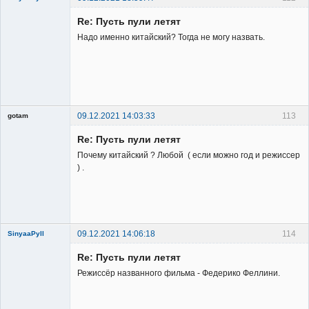
Re: Пусть пули летят
Надо именно китайский? Тогда не могу назвать.
Member
Неактивен
09.12.2021 14:03:33
113
gotam
Гость
Re: Пусть пули летят
Почему китайский ? Любой ( если можно год и режиссер
) .
09.12.2021 14:06:18
114
SinyaaPyll
Re: Пусть пули летят
Режиссёр названного фильма - Федерико Феллини.