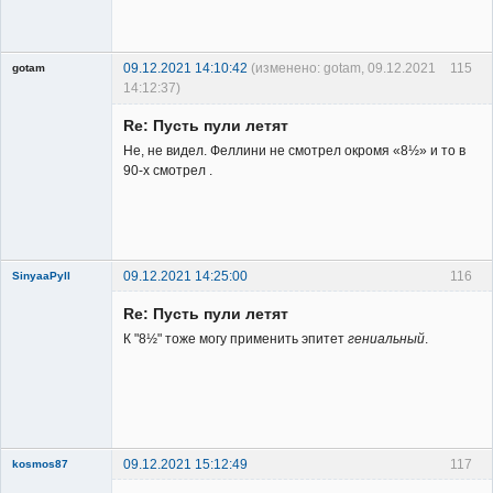
Member
Неактивен
09.12.2021 14:10:42
(изменено: gotam, 09.12.2021
115
gotam
14:12:37)
Гость
Re: Пусть пули летят
Не, не видел. Феллини не смотрел окромя «8½» и то в
90-х смотрел .
09.12.2021 14:25:00
116
SinyaaPyll
Re: Пусть пули летят
К "8½" тоже могу применить эпитет
гениальный
.
Member
Неактивен
09.12.2021 15:12:49
117
kosmos87