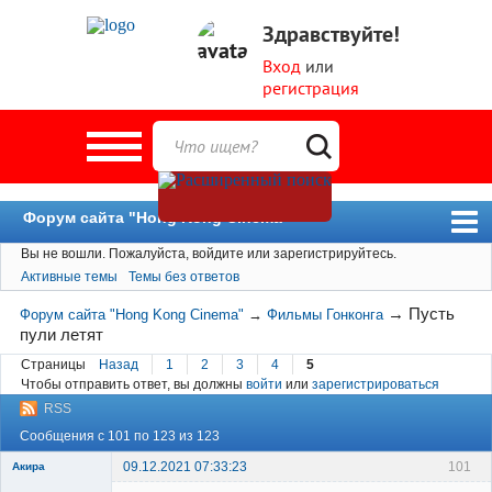
Здравствуйте!
Вход
или
регистрация
Форум сайта "Hong Kong Cinema"
Вы не вошли.
Пожалуйста, войдите или зарегистрируйтесь.
Форум
Активные темы
Темы без ответов
Новости
→
Пусть
Форум сайта "Hong Kong Cinema"
→
Фильмы Гонконга
Пользователи
пули летят
Поиск
Страницы
Назад
1
2
3
4
5
Чтобы отправить ответ, вы должны
войти
или
зарегистрироваться
RSS
Сообщения с 101 по 123 из 123
09.12.2021 07:33:23
101
Акира