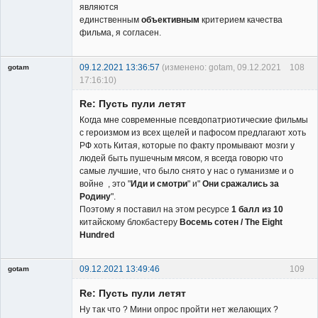
являются
единственным
объективным
критерием качества
фильма, я согласен.
09.12.2021 13:36:57
(изменено: gotam, 09.12.2021
108
gotam
17:16:10)
Гость
Re: Пусть пули летят
Когда мне современные псевдопатриотические фильмы
с героизмом из всех щелей и пафосом предлагают хоть
РФ хоть Китая, которые по факту промывают мозги у
людей быть пушечным мясом, я всегда говорю что
самые лучшие, что было снято у нас о гуманизме и о
войне , это "
Иди и смотри
" и"
Они сражались за
Родину
".
Поэтому я поставил на этом ресурсе
1 балл из 10
китайскому блокбастеру
Восемь сотен / The Eight
Hundred
09.12.2021 13:49:46
109
gotam
Гость
Re: Пусть пули летят
Ну так что ? Мини опрос пройти нет желающих ?