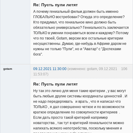
Re: Пусть пули летят
А почему гениальный фильм должен быть именно
ГЛОБАЛЬНО востребован? Откуда это определение?
Кто придумал, что гениальное кино должно быть
обязательно универсально? Гениальность заключается
Владелец
ТОЛЬКО в умении понравиться всем и каждому? Потому
сайта
что по твоей, Gotam, версии все остальные критерии
Неактивен
несущественны. Думаю, где-нибудь в Африке даром не
нужны не только "Пули", но и "Аватар" с "Доспехами
бога".
09.12.2021 11:30:00
(изменено: gotam, 09.12.2021
106
gotam
11:53:07)
Гость
Re: Пусть пули летят
Ну так это лично для меня такие критерии , у вас могут
быть любые другие системы координаты ценностей . И
не надо передергивать и врать , что я написал что
ТОЛЬКО , я дал совершенно четкое и по возможности
краткое определение по совокупности критериев .
Если дать просто такой критерий например
новаторства , так тут в критерий гениальности можно
напихать всякого непотребства, поскольку мнения и