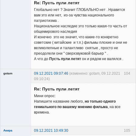
Re: Пусть пули летят
Глобально нет ? Значит ГЛОБАЛЬНО нет . Нравится
вам это или нет, из-за чувства национального
патриотизма .
Национальное наследие это только какая-то часть от
общемирового наследия
И конечно это не значит, что какие-то конкретно
советские ( китайские и т.п.) фильмы плохие и они не
великолепные и талантливо снятые , просто не
преодолели они " сверхзвуковой барьер " .
А что до
Пусть пули летят
он и рядом не валялся .
09.12.2021 09:07:46
(изменено: gotam, 09.12.2021
104
gotam
09:10:24)
Гость
Re: Пусть пули летят
Мини опрос:
Напишите название любого,
но только одного
гениального по вашему мнению фильма
, на все
времена.
09.12.2021 10:49:30
105
Акира