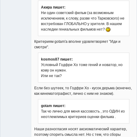
Акира пишет:
Ни один советский фильм (за возможным
исключением, к слову, разве что Тарковского) не
Member
востребован ГЛОБАЛЬНО у зрителя. В нашем
Неактивен
наследии гениальных фильмов нет?
Критериям gotam'а вполне удовлетворяет "Иди и
смотри".
kosmos87 пишет:
Условный Годфри Хо тоже гений и новатор, но
кому он нужен.
Или не так?
Если без шутеек, то Годфри Хо - кусок дерьма (конечно,
как кинематографист, лично с ним не знаком).
gotam пишет:
Так чо лично для меня кассовость , это ОДИН из
неотлемлимых критериев оценки фильма .
Наши разногласия носят аксиоматический характер,
поэтому спорить смысла нет. Но с тем, что сборы