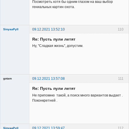
Посмотреть хотя бы одним глазом на ваш выбор
гениальных картин охота.
09.12.2021 13:52:10
110
SinyaaPyll
Re: Пусть пули летят
Ну, "Сладкая жизнь", допустим.
Member
Неактивен
09.12.2021 13:57:08
111
gotam
Гость
Re: Пусть пули летят
Не припомню такой, а поиск много вариантов выдает .
Поконкретней .
09.12.2021 13:59:47
112
SinyaaPyll