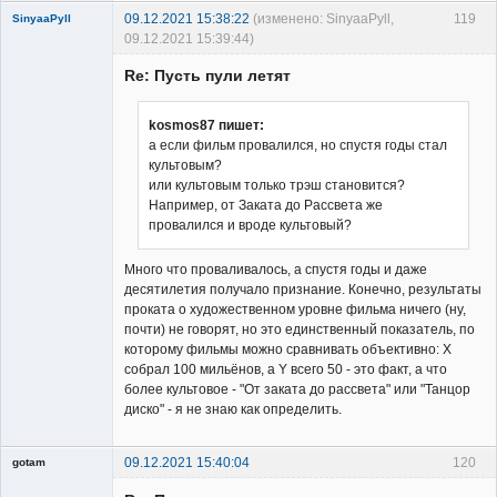
09.12.2021 15:38:22
(изменено: SinyaaPyll,
119
SinyaaPyll
09.12.2021 15:39:44)
Re: Пусть пули летят
kosmos87 пишет:
а если фильм провалился, но спустя годы стал
культовым?
Member
или культовым только трэш становится?
Неактивен
Например, от Заката до Рассвета же
провалился и вроде культовый?
Много что проваливалось, а спустя годы и даже
десятилетия получало признание. Конечно, результаты
проката о художественном уровне фильма ничего (ну,
почти) не говорят, но это единственный показатель, по
которому фильмы можно сравнивать объективно: Х
собрал 100 мильёнов, а Y всего 50 - это факт, а что
более культовое - "От заката до рассвета" или "Танцор
диско" - я не знаю как определить.
09.12.2021 15:40:04
120
gotam
Гость