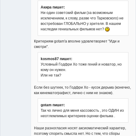
Акира пишет:
Ни один советский фильм (за возможным
исключением, к слову, разве что Тарковского) не
Member
востребован ГЛОБАЛЬНО у зрителя. В нашем
Неактивен
наследии гениальных фильмов нет?
Критериям gotam'а вполне удовлетворяет "Иди и
смотри".
kosmos87 пишет:
Условный Годфри Хо тоже гений и новатор, но
кому он нужен.
Или не так?
Если без шутеек, то Годфри Хо - кусок дерьма (конечно,
как кинематографист, лично с ним не знаком).
gotam пишет:
Так чо лично для меня кассовость , это ОДИН из
неотлемлимых критериев оценки фильма .
Наши разногласия носят аксиоматический характер,
поэтому спорить смысла нет. Но с тем, что сборы