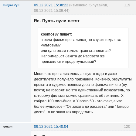
09.12.2021 15:38:22
(изменено: SinyaaPyll,
119
SinyaaPyll
09.12.2021 15:39:44)
Re: Пусть пули летят
kosmos87 пишет:
а если фильм провалился, но спустя годы стал
культовым?
Member
или культовым только трэш становится?
Неактивен
Например, от Заката до Рассвета же
провалился и вроде культовый?
Много что проваливалось, а спустя годы и даже
десятилетия получало признание. Конечно, результаты
проката о художественном уровне фильма ничего (ну,
почти) не говорят, но это единственный показатель, по
которому фильмы можно сравнивать объективно: Х
собрал 100 мильёнов, а Y всего 50 - это факт, а что
более культовое - "От заката до рассвета" или "Танцор
диско" - я не знаю как определить.
09.12.2021 15:40:04
120
gotam
Гость