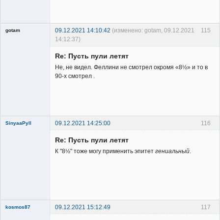
Member
Неактивен
09.12.2021 14:10:42
(изменено: gotam, 09.12.2021
115
gotam
14:12:37)
Гость
Re: Пусть пули летят
Не, не видел. Феллини не смотрел окромя «8½» и то в
90-х смотрел .
09.12.2021 14:25:00
116
SinyaaPyll
Re: Пусть пули летят
К "8½" тоже могу применить эпитет
гениальный
.
Member
Неактивен
09.12.2021 15:12:49
117
kosmos87