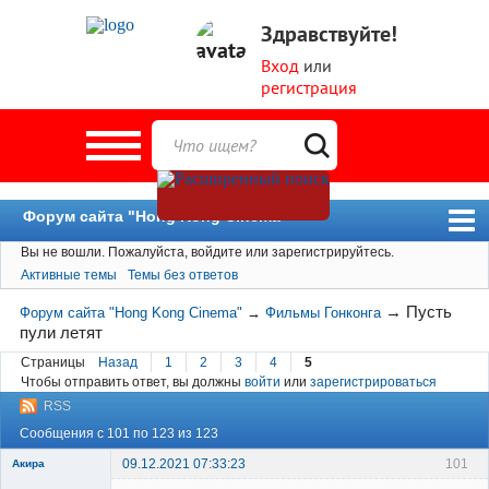
Здравствуйте!
Вход
или
регистрация
Форум сайта "Hong Kong Cinema"
Вы не вошли.
Пожалуйста, войдите или зарегистрируйтесь.
Форум
Активные темы
Темы без ответов
Новости
→
Пусть
Форум сайта "Hong Kong Cinema"
→
Фильмы Гонконга
Пользователи
пули летят
Поиск
Страницы
Назад
1
2
3
4
5
Чтобы отправить ответ, вы должны
войти
или
зарегистрироваться
RSS
Сообщения с 101 по 123 из 123
09.12.2021 07:33:23
101
Акира