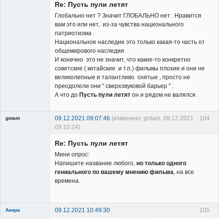
Re: Пусть пули летят
Глобально нет ? Значит ГЛОБАЛЬНО нет . Нравится
вам это или нет, из-за чувства национального
патриотизма .
Национальное наследие это только какая-то часть от
общемирового наследия
И конечно это не значит, что какие-то конкретно
советские ( китайские и т.п.) фильмы плохие и они не
великолепные и талантливо снятые , просто не
преодолели они " сверхзвуковой барьер " .
А что до
Пусть пули летят
он и рядом не валялся .
09.12.2021 09:07:46
(изменено: gotam, 09.12.2021
104
gotam
09:10:24)
Гость
Re: Пусть пули летят
Мини опрос:
Напишите название любого,
но только одного
гениального по вашему мнению фильма
, на все
времена.
09.12.2021 10:49:30
105
Акира