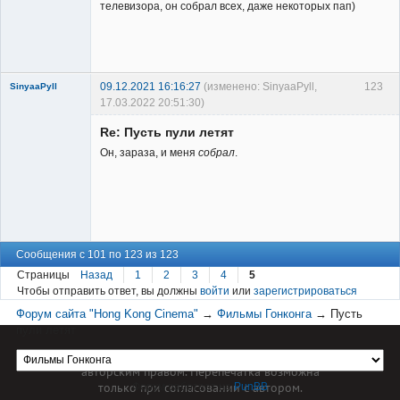
телевизора, он собрал всех, даже некоторых пап)
Заблокирован
Неактивен
09.12.2021 16:16:27
(изменено: SinyaaPyll,
123
SinyaaPyll
17.03.2022 20:51:30)
Re: Пусть пули летят
Он, зараза, и меня
собрал
.
Member
Неактивен
Сообщения с 101 по 123 из 123
Страницы
Назад
1
2
3
4
5
Чтобы отправить ответ, вы должны
войти
или
зарегистрироваться
Форум сайта "Hong Kong Cinema"
→
Фильмы Гонконга
→
Пусть
пули летят
Материал сайта hkcinema.ru защищен
авторским правом. Перепечатка возможна
только при согласовании с автором.
Форум работает на
PunBB