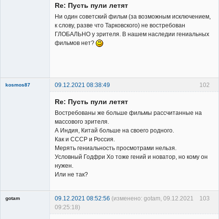
Re: Пусть пули летят
Ни один советский фильм (за возможным исключением,
к слову, разве что Тарковского) не востребован
ГЛОБАЛЬНО у зрителя. В нашем наследии гениальных
фильмов нет?
Владелец
сайта
Неактивен
09.12.2021 08:38:49
102
kosmos87
Re: Пусть пули летят
Востребованы же больше фильмы рассчитанные на
массового зрителя.
А Индия, Китай больше на своего родного.
Как и СССР и Россия.
Заблокирован
Мерять гениальность просмотрами нельзя.
Условный Годфри Хо тоже гений и новатор, но кому он
Неактивен
нужен.
Или не так?
09.12.2021 08:52:56
(изменено: gotam, 09.12.2021
103
gotam
09:25:18)
Гость