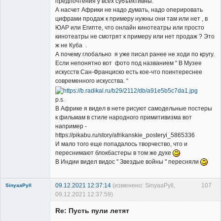
предпочтения у всех субъективны.
А насчет Африки не надо думать, надо оперировать
цифрами продаж к примеру нужны они там или нет , в
ЮАР или Египте, что онлайн кинотеатры или просто
кинотеатры не смотрят к примеру или нет продаж ? Это
ж не Куба .
А почему глобально я уже писал ранее не ходи по кругу.
Если непонятно вот фото под названием “ В Музее
искусств Сан-Франциско есть кое-что поинтереснее
современного искусства. “
p.s.
В Африке я видел в нете рисуют самодельные постеры
к фильмам в стиле народного примитивизма вот
например -
https://pikabu.ru/story/afrikanskie_posteryi_5865336
И мало того еще попадалось творчество, что и
переснимают блокбастеры в том же духе
В Индии видел видос " Звездые войны " пересняли
09.12.2021 12:37:14
(изменено: SinyaaPyll,
107
SinyaaPyll
09.12.2021 12:37:59)
Re: Пусть пули летят