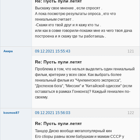
Re: Пусть пули летят
Выскажу свое мнение , если спросят .
А пока посмотрю результаты опроса , кто что
гениальным считает .
-Скажи кто твой друг и я кажу кто ты .
или как в совке говорили-покажи мне из чего твоя дача
построена и я скажу где ты работаешь .
09.12.2021 15:55:43
121
Акира
Re: Пусть пули летят
Проблема в том, что нельзя выделить один гениальный
фильм, критерии у всех свои. Как выбрать более
гениальный фильм из "Чунгкингского экспресса",
"Доспехов бога", "Миссии" и "Китайской одиссеи" (если
Владелец
оставаться в рамках Гонконга)? Каждый гениален по-
сайта
своему.
Неактивен
09.12.2021 15:56:03
122
kosmos87
Re: Пусть пули летят
Танцор Диско вообще мегапопулярный кин
Его сборы равны всем бабушкам и мамам СССР у