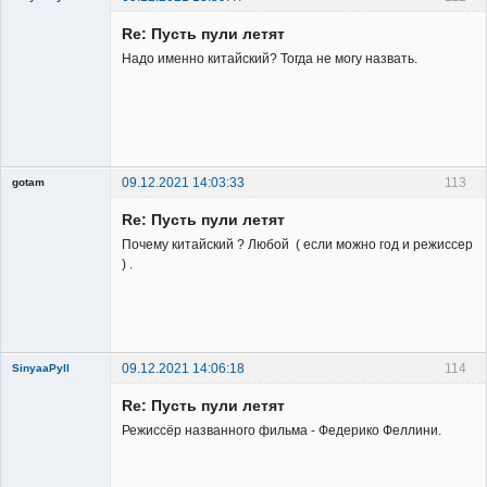
Re: Пусть пули летят
Надо именно китайский? Тогда не могу назвать.
Member
Неактивен
09.12.2021 14:03:33
113
gotam
Гость
Re: Пусть пули летят
Почему китайский ? Любой ( если можно год и режиссер
) .
09.12.2021 14:06:18
114
SinyaaPyll
Re: Пусть пули летят
Режиссёр названного фильма - Федерико Феллини.