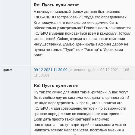
Re: Пусть пули летят
А почему гениальный фильм должен быть именно
ГЛОБАЛЬНО востребован? Откуда это определение?
Кто придумал, что гениальное кино должно быть
обязательно универсально? Гениальность заключается
Владелец
ТОЛЬКО в умении понравиться всем и каждому? Потому
сайта
что по твоей, Gotam, версии все остальные критерии
Неактивен
несущественны. Думаю, где-нибудь в Африке даром не
нужны не только "Пули", но и "Аватар" с "Доспехами
бога".
09.12.2021 11:30:00
(изменено: gotam, 09.12.2021
106
gotam
11:53:07)
Гость
Re: Пусть пули летят
Ну так это лично для меня такие критерии , у вас могут
быть любые другие системы координаты ценностей . И
не надо передергивать и врать , что я написал что
ТОЛЬКО , я дал совершенно четкое и по возможности
краткое определение по совокупности критериев .
Если дать просто такой критерий например
новаторства , так тут в критерий гениальности можно
напихать всякого непотребства, поскольку мнения и