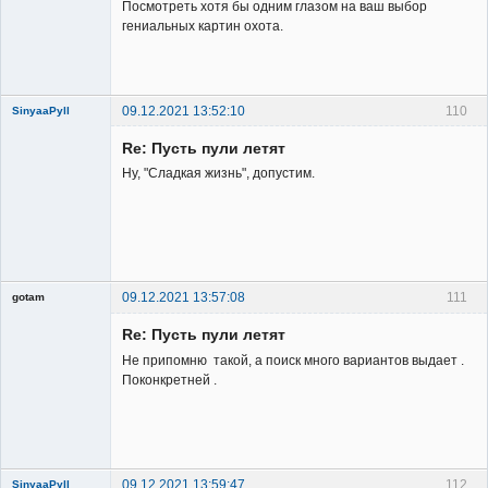
Посмотреть хотя бы одним глазом на ваш выбор
гениальных картин охота.
09.12.2021 13:52:10
110
SinyaaPyll
Re: Пусть пули летят
Ну, "Сладкая жизнь", допустим.
Member
Неактивен
09.12.2021 13:57:08
111
gotam
Гость
Re: Пусть пули летят
Не припомню такой, а поиск много вариантов выдает .
Поконкретней .
09.12.2021 13:59:47
112
SinyaaPyll