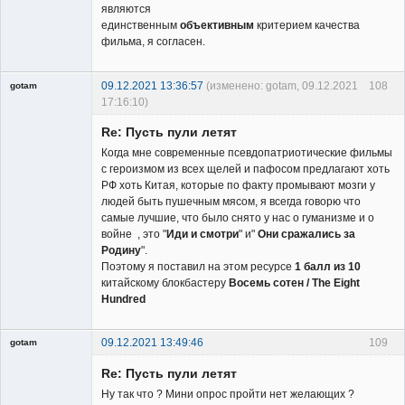
являются
единственным
объективным
критерием качества
фильма, я согласен.
09.12.2021 13:36:57
(изменено: gotam, 09.12.2021
108
gotam
17:16:10)
Гость
Re: Пусть пули летят
Когда мне современные псевдопатриотические фильмы
с героизмом из всех щелей и пафосом предлагают хоть
РФ хоть Китая, которые по факту промывают мозги у
людей быть пушечным мясом, я всегда говорю что
самые лучшие, что было снято у нас о гуманизме и о
войне , это "
Иди и смотри
" и"
Они сражались за
Родину
".
Поэтому я поставил на этом ресурсе
1 балл из 10
китайскому блокбастеру
Восемь сотен / The Eight
Hundred
09.12.2021 13:49:46
109
gotam
Гость
Re: Пусть пули летят
Ну так что ? Мини опрос пройти нет желающих ?