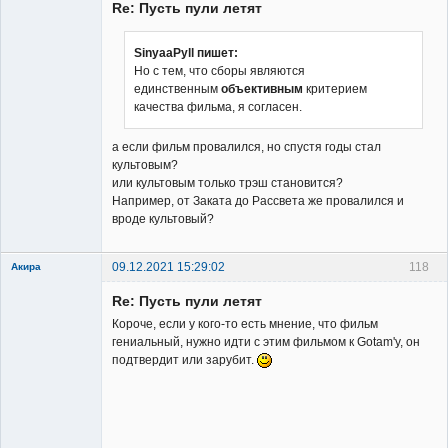
Re: Пусть пули летят
SinyaaPyll пишет:
Но с тем, что сборы являются
единственным
объективным
критерием
Заблокирован
качества фильма, я согласен.
Неактивен
а если фильм провалился, но спустя годы стал
культовым?
или культовым только трэш становится?
Например, от Заката до Рассвета же провалился и
вроде культовый?
09.12.2021 15:29:02
118
Акира
Re: Пусть пули летят
Короче, если у кого-то есть мнение, что фильм
гениальный, нужно идти с этим фильмом к Gotam'у, он
подтвердит или зарубит.
Владелец
сайта
Неактивен