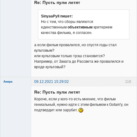
Re: Пусть пули летят
SinyaaPyll пишет:
Но с тем, что сборы являются
единственным
объективным
критерием
Заблокирован
качества фильма, я согласен.
Неактивен
а если фильм провалился, но спустя годы стал
культовым?
или культовым только трэш становится?
Например, от Заката до Рассвета же провалился и
вроде культовый?
09.12.2021 15:29:02
118
Акира
Re: Пусть пули летят
Короче, если у кого-то есть мнение, что фильм
гениальный, нужно идти с этим фильмом к Gotam'у, он
подтвердит или зарубит.
Владелец
сайта
Неактивен