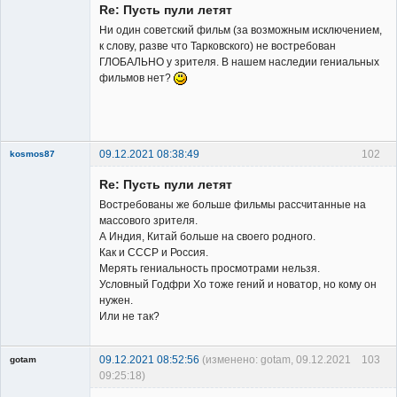
Re: Пусть пули летят
Ни один советский фильм (за возможным исключением,
к слову, разве что Тарковского) не востребован
ГЛОБАЛЬНО у зрителя. В нашем наследии гениальных
фильмов нет?
Владелец
сайта
Неактивен
09.12.2021 08:38:49
102
kosmos87
Re: Пусть пули летят
Востребованы же больше фильмы рассчитанные на
массового зрителя.
А Индия, Китай больше на своего родного.
Как и СССР и Россия.
Заблокирован
Мерять гениальность просмотрами нельзя.
Условный Годфри Хо тоже гений и новатор, но кому он
Неактивен
нужен.
Или не так?
09.12.2021 08:52:56
(изменено: gotam, 09.12.2021
103
gotam
09:25:18)
Гость