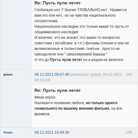
Re: Пусть пули летят
Глобально нет ? Значит ГЛОБАЛЬНО нет . Нравится
вам это или нет, из-за чувства национального
патриотизма .
Национальное наследие это только какая-то часть от
общемирового наследия
И конечно это не значит, что какие-то конкретно
советские ( китайские и т.п.) фильмы плохие и они не
великолепные и талантливо снятые , просто не
преодолели они " сверхзвуковой барьер " .
А что до
Пусть пули летят
он и рядом не валялся .
09.12.2021 09:07:46
(изменено: gotam, 09.12.2021
104
gotam
09:10:24)
Гость
Re: Пусть пули летят
Мини опрос:
Напишите название любого,
но только одного
гениального по вашему мнению фильма
, на все
времена.
09.12.2021 10:49:30
105
Акира