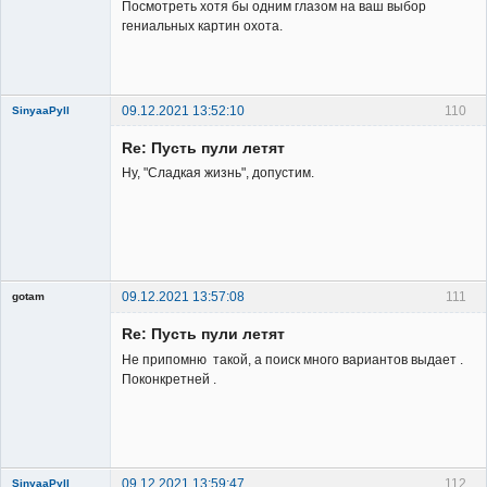
Посмотреть хотя бы одним глазом на ваш выбор
гениальных картин охота.
09.12.2021 13:52:10
110
SinyaaPyll
Re: Пусть пули летят
Ну, "Сладкая жизнь", допустим.
Member
Неактивен
09.12.2021 13:57:08
111
gotam
Гость
Re: Пусть пули летят
Не припомню такой, а поиск много вариантов выдает .
Поконкретней .
09.12.2021 13:59:47
112
SinyaaPyll