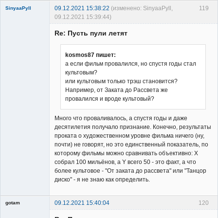
09.12.2021 15:38:22
(изменено: SinyaaPyll,
119
SinyaaPyll
09.12.2021 15:39:44)
Re: Пусть пули летят
kosmos87 пишет:
а если фильм провалился, но спустя годы стал
культовым?
Member
или культовым только трэш становится?
Неактивен
Например, от Заката до Рассвета же
провалился и вроде культовый?
Много что проваливалось, а спустя годы и даже
десятилетия получало признание. Конечно, результаты
проката о художественном уровне фильма ничего (ну,
почти) не говорят, но это единственный показатель, по
которому фильмы можно сравнивать объективно: Х
собрал 100 мильёнов, а Y всего 50 - это факт, а что
более культовое - "От заката до рассвета" или "Танцор
диско" - я не знаю как определить.
09.12.2021 15:40:04
120
gotam
Гость