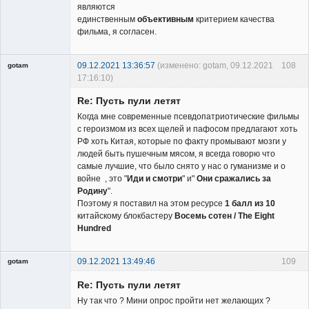
являются
единственным
объективным
критерием качества
фильма, я согласен.
09.12.2021 13:36:57
(изменено: gotam, 09.12.2021
108
gotam
17:16:10)
Гость
Re: Пусть пули летят
Когда мне современные псевдопатриотические фильмы
с героизмом из всех щелей и пафосом предлагают хоть
РФ хоть Китая, которые по факту промывают мозги у
людей быть пушечным мясом, я всегда говорю что
самые лучшие, что было снято у нас о гуманизме и о
войне , это "
Иди и смотри
" и"
Они сражались за
Родину
".
Поэтому я поставил на этом ресурсе
1 балл из 10
китайскому блокбастеру
Восемь сотен / The Eight
Hundred
09.12.2021 13:49:46
109
gotam
Гость
Re: Пусть пули летят
Ну так что ? Мини опрос пройти нет желающих ?