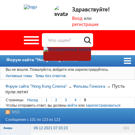
Здравствуйте!
Вход
или
регистрация
Форум сайта "Hong Kong Cinema"
Вы не вошли.
Пожалуйста, войдите или зарегистрируйтесь.
Форум
Активные темы
Темы без ответов
Новости
→
Пусть
Форум сайта "Hong Kong Cinema"
→
Фильмы Гонконга
Пользователи
пули летят
Поиск
Страницы
Назад
1
2
3
4
5
Чтобы отправить ответ, вы должны
войти
или
зарегистрироваться
RSS
Сообщения с 101 по 123 из 123
09.12.2021 07:33:23
101
Акира