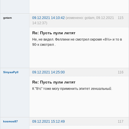
Member
Неактивен
09.12.2021 14:10:42
(изменено: gotam, 09.12.2021
115
gotam
14:12:37)
Гость
Re: Пусть пули летят
Не, не видел. Феллини не смотрел окромя «8½» и то в
90-х смотрел .
09.12.2021 14:25:00
116
SinyaaPyll
Re: Пусть пули летят
К "8½" тоже могу применить эпитет
гениальный
.
Member
Неактивен
09.12.2021 15:12:49
117
kosmos87