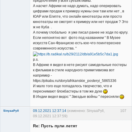
предпочтения у всех субъективны.
А насчет Африки не надо думать, надо оперировать
цифрами продаж к примеру нужны они там или нет , в
ЮАР или Египте, что онлайн кинотеатры или просто
кинотеатры не смотрят к примеру или нет продаж ? Это
ж не Куба .
А почему глобально я уже писал ранее не ходи по кругу.
Если непонятно вот фото под названием “ В Музее
искусств Сан-Франциско есть кое-что поинтереснее
современного искусства. “
p.s.
В Африке я видел в нете рисуют самодельные постеры
к фильмам в стиле народного примитивизма вот
например -
https://pikabu.ru/story/afrikanskie_posteryi_5865336
И мало того еще попадалось творчество, что и
переснимают блокбастеры в том же духе
В Индии видел видос " Звездые войны " пересняли
09.12.2021 12:37:14
(изменено: SinyaaPyll,
107
SinyaaPyll
09.12.2021 12:37:59)
Re: Пусть пули летят