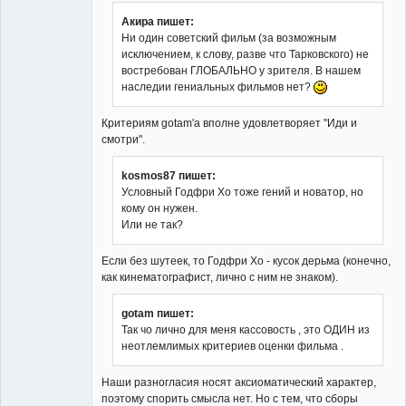
Акира пишет:
Ни один советский фильм (за возможным
исключением, к слову, разве что Тарковского) не
Member
востребован ГЛОБАЛЬНО у зрителя. В нашем
Неактивен
наследии гениальных фильмов нет?
Критериям gotam'а вполне удовлетворяет "Иди и
смотри".
kosmos87 пишет:
Условный Годфри Хо тоже гений и новатор, но
кому он нужен.
Или не так?
Если без шутеек, то Годфри Хо - кусок дерьма (конечно,
как кинематографист, лично с ним не знаком).
gotam пишет:
Так чо лично для меня кассовость , это ОДИН из
неотлемлимых критериев оценки фильма .
Наши разногласия носят аксиоматический характер,
поэтому спорить смысла нет. Но с тем, что сборы