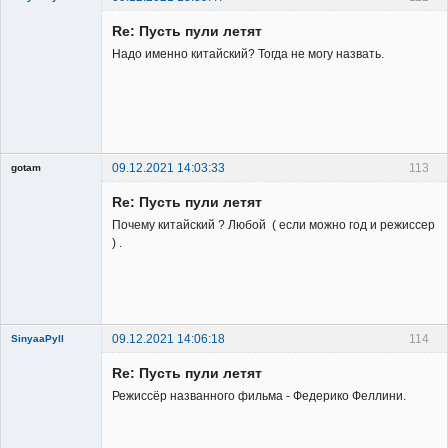
Re: Пусть пули летят
Надо именно китайский? Тогда не могу назвать.
Member
Неактивен
09.12.2021 14:03:33
113
gotam
Гость
Re: Пусть пули летят
Почему китайский ? Любой ( если можно год и режиссер
) .
09.12.2021 14:06:18
114
SinyaaPyll
Re: Пусть пули летят
Режиссёр названного фильма - Федерико Феллини.