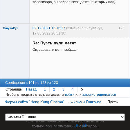
телевизора, он собрал всех, даже некоторых пап)
Заблокирован
Неактивен
09.12.2021 16:16:27
(изменено: SinyaaPyll,
123
SinyaaPyll
17.03.2022 20:51:30)
Re: Пусть пули летят
Он, зараза, и меня
собрал
.
Member
Неактивен
Сообщения с 101 по 123 из 123
Страницы
Назад
1
2
3
4
5
Чтобы отправить ответ, вы должны
войти
или
зарегистрироваться
Форум сайта "Hong Kong Cinema"
→
Фильмы Гонконга
→
Пусть
пули летят
Материал сайта hkcinema.ru защищен
авторским правом. Перепечатка возможна
только при согласовании с автором.
Форум работает на
PunBB