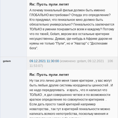
Re: Пусть пули летят
А почему гениальный фильм должен быть именно
ГЛОБАЛЬНО востребован? Откуда это определение?
Кто придумал, что гениальное кино должно быть
обязательно универсально? Гениальность заключается
Владелец
ТОЛЬКО в умении понравиться всем и каждому? Потому
сайта
что по твоей, Gotam, версии все остальные критерии
Неактивен
несущественны. Думаю, где-нибудь в Африке даром не
нужны не только "Пули", но и "Аватар" с "Доспехами
бога".
09.12.2021 11:30:00
(изменено: gotam, 09.12.2021
106
gotam
11:53:07)
Гость
Re: Пусть пули летят
Ну так это лично для меня такие критерии , у вас могут
быть любые другие системы координаты ценностей . И
не надо передергивать и врать , что я написал что
ТОЛЬКО , я дал совершенно четкое и по возможности
краткое определение по совокупности критериев .
Если дать просто такой критерий например
новаторства , так тут в критерий гениальности можно
напихать всякого непотребства, поскольку мнения и