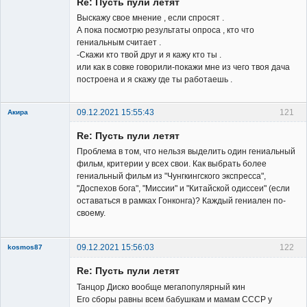
Re: Пусть пули летят
Выскажу свое мнение , если спросят .
А пока посмотрю результаты опроса , кто что
гениальным считает .
-Скажи кто твой друг и я кажу кто ты .
или как в совке говорили-покажи мне из чего твоя дача
построена и я скажу где ты работаешь .
09.12.2021 15:55:43
121
Акира
Re: Пусть пули летят
Проблема в том, что нельзя выделить один гениальный
фильм, критерии у всех свои. Как выбрать более
гениальный фильм из "Чунгкингского экспресса",
"Доспехов бога", "Миссии" и "Китайской одиссеи" (если
Владелец
оставаться в рамках Гонконга)? Каждый гениален по-
сайта
своему.
Неактивен
09.12.2021 15:56:03
122
kosmos87
Re: Пусть пули летят
Танцор Диско вообще мегапопулярный кин
Его сборы равны всем бабушкам и мамам СССР у