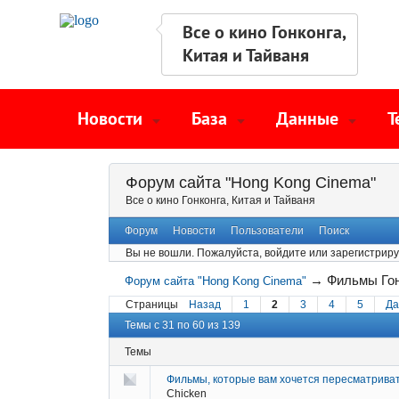
Все о кино Гонконга,
Китая и Тайваня
Новости
База
Данные
Т
Форум сайта "Hong Kong Cinema"
Все о кино Гонконга, Китая и Тайваня
Форум
Новости
Пользователи
Поиск
Вы не вошли.
Пожалуйста, войдите или зарегистриру
→
Фильмы Гон
Форум сайта "Hong Kong Cinema"
Страницы
Назад
1
2
3
4
5
Да
Темы с 31 по 60 из 139
Темы
Фильмы, которые вам хочется пересматрива
Chicken