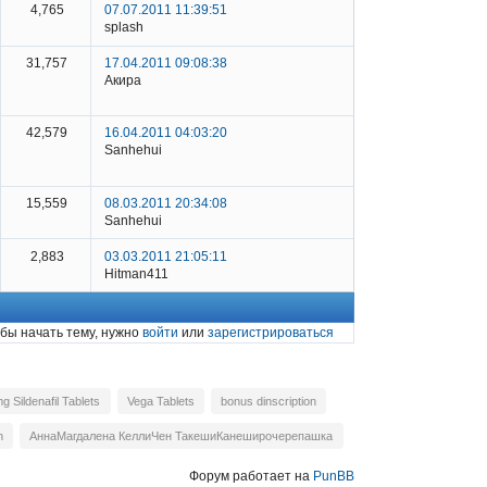
4,765
07.07.2011 11:39:51
splash
31,757
17.04.2011 09:08:38
Акира
42,579
16.04.2011 04:03:20
Sanhehui
15,559
08.03.2011 20:34:08
Sanhehui
2,883
03.03.2011 21:05:11
Hitman411
бы начать тему, нужно
войти
или
зарегистрироваться
 Sildenafil Tablets
Vega Tablets
bonus dinscription
n
АннаМагдалена КеллиЧен ТакешиКанеширочерепашка
Форум работает на
PunBB