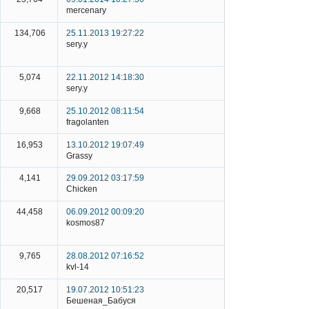
mercenary
134,706
25.11.2013 19:27:22
sery.y
5,074
22.11.2012 14:18:30
sery.y
9,668
25.10.2012 08:11:54
fragolanten
16,953
13.10.2012 19:07:49
Grassy
4,141
29.09.2012 03:17:59
Chicken
44,458
06.09.2012 00:09:20
kosmos87
9,765
28.08.2012 07:16:52
kvl-14
20,517
19.07.2012 10:51:23
Бешеная_Бабуся