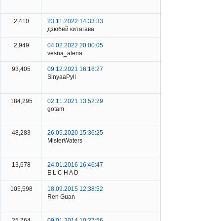
2,410
23.11.2022 14:33:33
дзюбей китагава
2,949
04.02.2022 20:00:05
vesna_alena
93,405
09.12.2021 16:16:27
SinyaaPyll
184,295
02.11.2021 13:52:29
gotam
48,283
26.05.2020 15:36:25
MisterWaters
13,678
24.01.2016 16:46:47
E L C H A D
105,598
18.09.2015 12:38:52
Ren Guan
25,764
09.01.2014 10:27:56