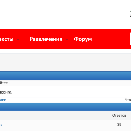
ексты
Развлечения
Форум
йтесь.
конга
лее
Что
ответов
ть
39