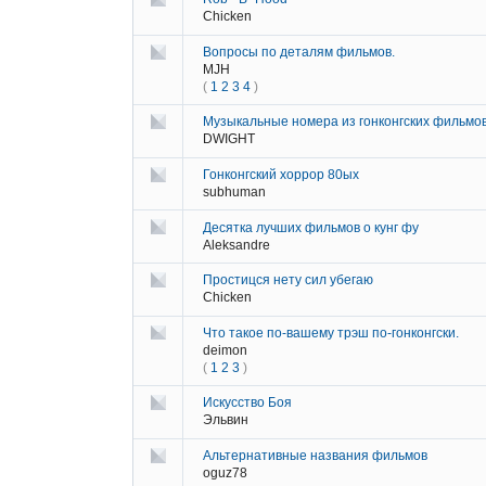
Chicken
Вопросы по деталям фильмов.
MJH
(
1
2
3
4
)
Музыкальные номера из гонконгских фильмо
DWIGHT
Гонконгский хоррор 80ых
subhuman
Десятка лучших фильмов о кунг фу
Aleksandre
Простицся нету сил убегаю
Chicken
Что такое по-вашему трэш по-гонконгски.
deimon
(
1
2
3
)
Искусство Боя
Эльвин
Альтернативные названия фильмов
oguz78