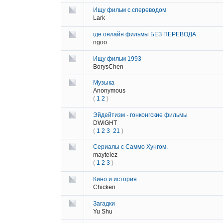
Ищу фильм с спереводом
Lark
где онлайн фильмы БЕЗ ПЕРЕВОДА
ngoo
Ищу фильм 1993
BorysChen
Музыка
Anonymous
(
1
2
)
Эйдейтизм - гонконгские фильмы
DWIGHT
(
1
2
3
21
)
Сериалы с Саммо Хунгом.
maytelez
(
1
2
3
)
Кино и история
Chicken
Загадки
Yu Shu