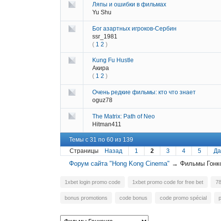
Ляпы и ошибки в фильмах
Yu Shu
Бог азартных игроков-Сербин
ssr_1981
(
1
2
)
Kung Fu Hustle
Акира
(
1
2
)
Очень редкие фильмы: кто что знает
oguz78
The Matrix: Path of Neo
Hitman411
Темы с 31 по 60 из 139
Страницы
Назад
1
2
3
4
5
Да
Форум сайта "Hong Kong Cinema"
→
Фильмы Гонк
1xbet login promo code
1xbet promo code for free bet
7
bonus promotions
code bonus
code promo spécial