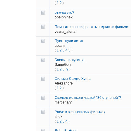
(
1
2
)
откуда это?
opelphinex
Помогите расшифровать надпись в фильме
vesna_alena
Пусть пули летят
gotam
(
1
2
3
4
5
)
Боевые искусства
SamoGon
(
1
2
3
9
)
Фильмы Саммо Хунга
Aleksandre
(
1
2
)
Сколько же всего частей "36 ступеней"?
mercenary
Расизм в гонконгских фильмах
shok
(
1
2
3
4
)
Rob - B- Hood