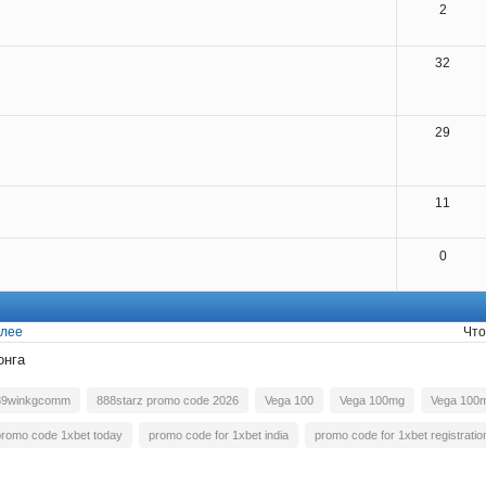
2
32
29
11
0
лее
Что
онга
89winkgcomm
888starz promo code 2026
Vega 100
Vega 100mg
Vega 100mg
promo code 1xbet today
promo code for 1xbet india
promo code for 1xbet registratio